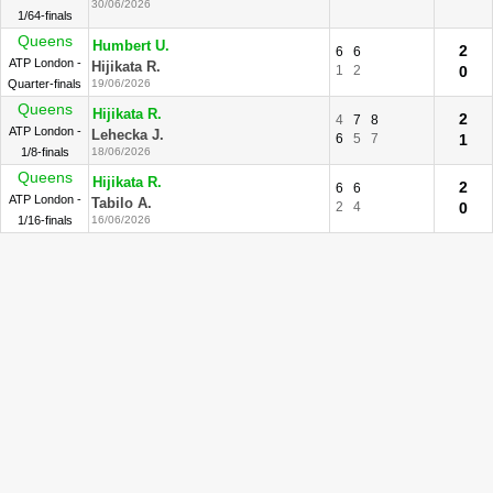
30/06/2026
1/64-finals
Queens
Humbert U.
2
6
6
ATP London -
Hijikata R.
1
2
0
Quarter-finals
19/06/2026
Queens
Hijikata R.
2
4
7
8
ATP London -
Lehecka J.
6
5
7
1
1/8-finals
18/06/2026
Queens
Hijikata R.
2
6
6
ATP London -
Tabilo A.
2
4
0
1/16-finals
16/06/2026