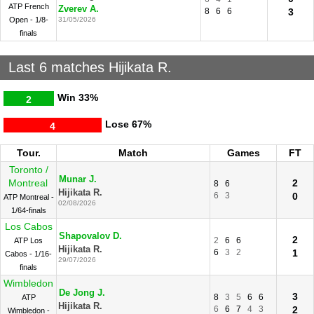
ATP French
Zverev A.
8
6
6
3
Open - 1/8-
31/05/2026
finals
Last 6 matches Hijikata R.
Win
33%
2
Lose
67%
4
Tour.
Match
Games
FT
Toronto /
Munar J.
Montreal
2
8
6
Hijikata R.
6
3
0
ATP Montreal -
02/08/2026
1/64-finals
Los Cabos
Shapovalov D.
2
2
6
6
ATP Los
Hijikata R.
6
3
2
1
Cabos - 1/16-
29/07/2026
finals
Wimbledon
De Jong J.
3
8
3
5
6
6
ATP
Hijikata R.
6
6
7
4
3
2
Wimbledon -