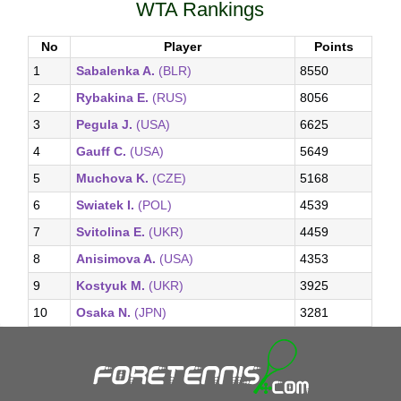
WTA Rankings
No
Player
Points
1
Sabalenka A.
(BLR)
8550
2
Rybakina E.
(RUS)
8056
3
Pegula J.
(USA)
6625
4
Gauff C.
(USA)
5649
5
Muchova K.
(CZE)
5168
6
Swiatek I.
(POL)
4539
7
Svitolina E.
(UKR)
4459
8
Anisimova A.
(USA)
4353
9
Kostyuk M.
(UKR)
3925
10
Osaka N.
(JPN)
3281