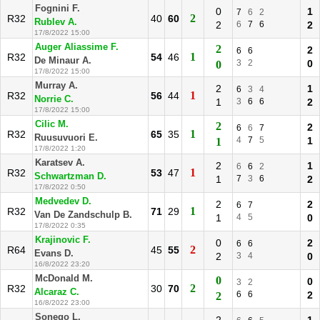
Fognini F.
0
1
7
6
2
2
R32
40
60
Rublev A.
2
6
7
6
2
17/8/2022 15:00
Auger Aliassime F.
2
2
6
6
1
R32
54
46
De Minaur A.
3
2
0
0
17/8/2022 15:00
Murray A.
2
1
6
3
4
1
R32
56
44
Norrie C.
1
3
6
6
2
17/8/2022 15:00
Cilic M.
2
2
6
6
7
1
R32
65
35
Ruusuvuori E.
4
7
5
1
1
17/8/2022 1:20
Karatsev A.
2
1
6
6
2
1
R32
53
47
Schwartzman D.
1
7
3
6
2
17/8/2022 0:50
Medvedev D.
2
2
6
7
1
R32
71
29
Van De Zandschulp B.
1
4
5
0
17/8/2022 0:35
Krajinovic F.
0
2
6
6
2
R64
45
55
Evans D.
2
3
4
0
16/8/2022 23:20
McDonald M.
0
0
3
2
2
R32
30
70
Alcaraz C.
6
6
2
2
16/8/2022 23:00
Sonego L.