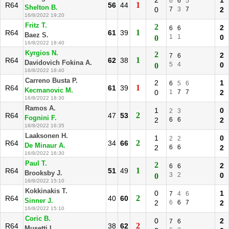
2
1
6
6
5
1
R64
56
44
Shelton B.
0
7
3
7
2
16/8/2022 19:20
Fritz T.
2
2
6
6
1
R64
61
39
Baez S.
1
1
0
0
16/8/2022 18:40
Kyrgios N.
2
2
7
6
1
R64
62
38
Davidovich Fokina A.
5
4
0
0
16/8/2022 18:40
Carreno Busta P.
2
1
6
5
6
1
R64
61
39
Kecmanovic M.
0
1
7
7
2
16/8/2022 18:30
Ramos A.
1
0
2
3
2
R64
47
53
Fognini F.
2
6
6
2
16/8/2022 16:35
Laaksonen H.
1
0
2
2
2
R64
34
66
De Minaur A.
2
6
6
2
16/8/2022 16:30
Paul T.
2
2
6
6
1
R64
51
49
Brooksby J.
3
2
0
0
16/8/2022 15:10
Kokkinakis T.
0
1
7
4
6
2
R64
40
60
Sinner J.
2
6
6
7
2
16/8/2022 15:10
Coric B.
0
2
7
6
2
R64
38
62
Musetti L.