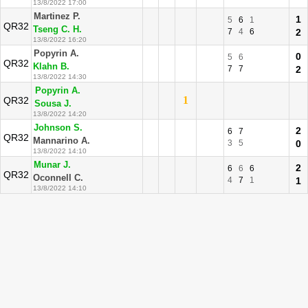
13/8/2022 17:00
Martinez P.
1
5
6
1
QR32
Tseng C. H.
7
4
6
2
13/8/2022 16:20
Popyrin A.
0
5
6
QR32
Klahn B.
7
7
2
13/8/2022 14:30
Popyrin A.
1
QR32
Sousa J.
13/8/2022 14:20
Johnson S.
2
6
7
QR32
Mannarino A.
3
5
0
13/8/2022 14:10
Munar J.
2
6
6
6
QR32
Oconnell C.
4
7
1
1
13/8/2022 14:10