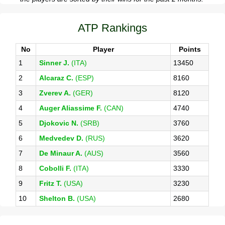
ATP Rankings
No
Player
Points
1
Sinner J.
(ITA)
13450
2
Alcaraz C.
(ESP)
8160
3
Zverev A.
(GER)
8120
4
Auger Aliassime F.
(CAN)
4740
5
Djokovic N.
(SRB)
3760
6
Medvedev D.
(RUS)
3620
7
De Minaur A.
(AUS)
3560
8
Cobolli F.
(ITA)
3330
9
Fritz T.
(USA)
3230
10
Shelton B.
(USA)
2680