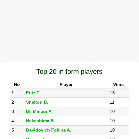
Top 20 in form players
No
Player
Wins
1
Fritz T.
16
2
Shelton B.
11
3
De Minaur A.
10
4
Nakashima B.
10
5
Davidovich Fokina A.
10