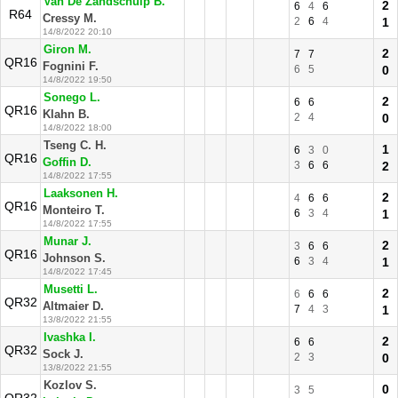
Van De Zandschulp B.
2
6
4
6
R64
Cressy M.
2
6
4
1
14/8/2022 20:10
Giron M.
2
7
7
QR16
Fognini F.
6
5
0
14/8/2022 19:50
Sonego L.
2
6
6
QR16
Klahn B.
2
4
0
14/8/2022 18:00
Tseng C. H.
1
6
3
0
QR16
Goffin D.
3
6
6
2
14/8/2022 17:55
Laaksonen H.
2
4
6
6
QR16
Monteiro T.
6
3
4
1
14/8/2022 17:55
Munar J.
2
3
6
6
QR16
Johnson S.
6
3
4
1
14/8/2022 17:45
Musetti L.
2
6
6
6
QR32
Altmaier D.
7
4
3
1
13/8/2022 21:55
Ivashka I.
2
6
6
QR32
Sock J.
2
3
0
13/8/2022 21:55
Kozlov S.
0
3
5