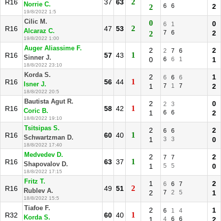
2
R16
37
63
Norrie C.
6
6
2
2
19/8/2022 1:5
Cilic M.
0
0
6
1
2
R16
47
53
Alcaraz C.
7
6
2
2
19/8/2022 1:00
Auger Aliassime F.
2
2
2
7
6
1
R16
57
43
Sinner J.
0
6
6
1
1
18/8/2022 23:10
Korda S.
2
1
6
6
6
1
R16
56
44
Isner J.
1
7
1
7
2
18/8/2022 20:5
Bautista Agut R.
2
0
2
3
1
R16
58
42
Coric B.
1
6
6
2
18/8/2022 19:10
Tsitsipas S.
2
2
6
6
1
R16
60
40
Schwartzman D.
1
3
3
0
18/8/2022 17:40
Medvedev D.
2
2
7
7
1
R16
63
37
Shapovalov D.
1
5
5
0
18/8/2022 17:15
Fritz T.
1
2
6
6
7
2
R16
49
51
Rublev A.
2
7
2
5
1
18/8/2022 15:5
Tiafoe F.
2
1
6
1
4
1
R32
60
40
Korda S.
1
4
6
6
2