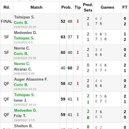
Pred.
Rd.
Match
Prob.
Tip
Games
FT
Sets
Tsitsipas S.
2
0
6
2
1
FINAL
52
48
Coric B.
1
7
6
2
21/8/2022 20:35
Medvedev D.
2
1
6
6
3
1
SF
63
37
Tsitsipas S.
1
7
3
6
2
21/8/2022 0:5
Norrie C.
2
0
3
4
1
SF
60
40
Coric B.
1
6
6
2
20/8/2022 23:35
Norrie C.
0
2
7
6
6
2
QF
40
60
Alcaraz C.
2
6
7
4
1
20/8/2022 0:45
Auger Aliassime F.
2
0
4
4
1
QF
58
42
Coric B.
0
6
6
2
19/8/2022 23:10
Tsitsipas S.
2
2
7
5
6
1
QF
59
41
Isner J.
6
7
3
1
1
19/8/2022 19:10
Medvedev D.
2
2
7
6
1
QF
59
41
Fritz T.
6
3
0
0
19/8/2022 17:5
Shelton B.
0
0
0
2