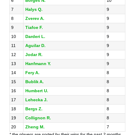
6
Borges N.
10
7
Halys Q.
9
8
Zverev A.
9
9
Tiafoe F.
9
10
Darderi L.
9
11
Aguilar D.
9
12
Jodar R.
9
13
Hanfmann Y.
9
14
Fery A.
8
15
Bublik A.
8
16
Humbert U.
8
17
Lehecka J.
8
18
Bergs Z.
8
19
Collignon R.
8
20
Zheng M.
7
* the players are sorted by their wins for the past 2 months.