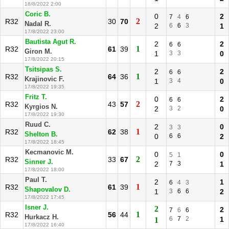
18/8/2022 2:00
Coric B.
0
2
7
4
6
2
R32
30
70
Nadal R.
2
6
6
3
1
17/8/2022 23:00
Bautista Agut R.
2
2
6
6
1
R32
61
39
Giron M.
1
3
3
0
17/8/2022 20:15
Tsitsipas S.
2
2
6
6
1
R32
64
36
Krajinovic F.
1
3
4
0
17/8/2022 19:35
Fritz T.
0
2
6
6
2
R32
43
57
Kyrgios N.
2
3
2
0
17/8/2022 19:30
Ruud C.
2
0
3
3
1
R32
62
38
Shelton B.
0
6
6
2
17/8/2022 18:45
Kecmanovic M.
0
0
5
1
2
R32
33
67
Sinner J.
2
7
3
1
17/8/2022 18:00
Paul T.
2
1
6
4
3
1
R32
61
39
Shapovalov D.
1
3
6
6
2
17/8/2022 17:45
Isner J.
2
2
7
6
6
1
R32
56
44
Hurkacz H.
6
7
2
1
1
17/8/2022 16:40