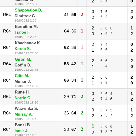
2
6
3
0
16/8/2022 15:00
Shapovalov D.
0
2
7
6
2
R64
41
59
Dimitrov G.
2
6
3
0
16/8/2022 2:20
Berrettini M.
2
1
6
6
6
1
R64
64
36
Tiafoe F.
0
7
4
7
2
15/8/2022 23:5
Khachanov K.
2
0
3
4
1
R64
62
38
Korda S.
1
6
6
2
15/8/2022 23:00
Giron M.
2
2
6
6
1
R64
58
42
Goffin D.
1
3
4
0
15/8/2022 20:45
Cilic M.
2
2
6
6
1
R64
66
34
Munar J.
1
3
3
0
15/8/2022 19:00
Rune H.
0
1
6
6
4
2
R64
29
71
Norrie C.
2
7
4
6
2
15/8/2022 18:10
Wawrinka S.
0
1
6
7
5
2
R64
36
64
Murray A.
2
7
5
7
2
15/8/2022 18:5
Bonzi B.
1
1
6
6
6
2
R64
33
67
Isner J.
7
3
7
2
2
15/8/2022 18:5