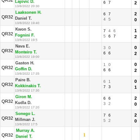
QR32
Lajovic D.
6
7
2
13/8/2022 20:30
Laaksonen H.
2
6
7
QR32
Daniel T.
4
5
0
13/8/2022 19:40
Kwon S.
1
7
4
6
QR32
Fognini F.
5
6
7
2
13/8/2022 19:5
Nava E.
0
3
0
QR32
Monteiro T.
6
6
2
13/8/2022 19:00
Gaston H.
0
1
0
QR32
Goffin D.
6
6
2
13/8/2022 17:35
Paire B.
0
6
1
QR32
Kokkinakis T.
7
3
1
13/8/2022 17:30
Giron M.
2
6
6
QR32
Kudla D.
3
2
0
13/8/2022 17:20
Sonego L.
2
7
6
QR32
Millman J.
5
2
0
13/8/2022 17:5
Murray A.
1
QR32
Daniel T.