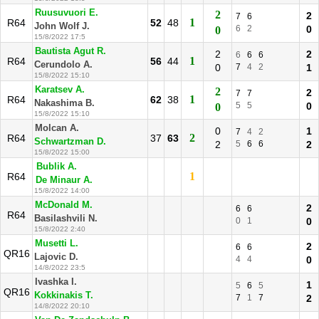
Ruusuvuori E.
2
2
7
6
1
R64
52
48
John Wolf J.
6
2
0
0
15/8/2022 17:5
Bautista Agut R.
2
2
6
6
6
1
R64
56
44
Cerundolo A.
0
7
4
2
1
15/8/2022 15:10
Karatsev A.
2
2
7
7
1
R64
62
38
Nakashima B.
5
5
0
0
15/8/2022 15:10
Molcan A.
0
1
7
4
2
2
R64
37
63
Schwartzman D.
2
5
6
6
2
15/8/2022 15:00
Bublik A.
1
R64
De Minaur A.
15/8/2022 14:00
McDonald M.
2
6
6
R64
Basilashvili N.
0
1
0
15/8/2022 2:40
Musetti L.
2
6
6
QR16
Lajovic D.
4
4
0
14/8/2022 23:5
Ivashka I.
1
5
6
5
QR16
Kokkinakis T.
7
1
7
2
14/8/2022 20:10