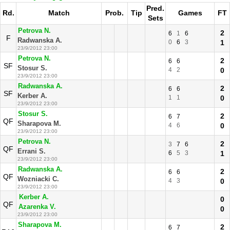
Pred.
Rd.
Match
Prob.
Tip
Games
FT
Sets
Petrova N.
2
6
1
6
F
Radwanska A.
0
6
3
1
23/9/2012 23:00
Petrova N.
2
6
6
SF
Stosur S.
4
2
0
23/9/2012 23:00
Radwanska A.
2
6
6
SF
Kerber A.
1
1
0
23/9/2012 23:00
Stosur S.
2
6
7
QF
Sharapova M.
4
6
0
23/9/2012 23:00
Petrova N.
2
3
7
6
QF
Errani S.
6
5
3
1
23/9/2012 23:00
Radwanska A.
2
6
6
QF
Wozniacki C.
4
3
0
23/9/2012 23:00
Kerber A.
0
QF
Azarenka V.
0
23/9/2012 23:00
Sharapova M.
2
6
7