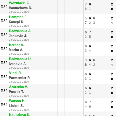
Wozniacki C.
2
7
6
R32
Hantuchova D.
6
1
0
23/9/2012 23:00
Hampton J.
2
5
6
6
R32
Kanepi K.
7
2
3
1
23/9/2012 23:00
Radwanska A.
2
6
7
R32
Jankovic J.
2
5
0
23/9/2012 23:00
Kerber A.
2
6
6
R32
Morita A.
3
4
0
23/9/2012 23:00
Radwanska U.
2
3
6
6
R32
Ivanovic A.
6
4
2
1
23/9/2012 23:00
Vinci R.
2
6
6
R32
Parmentier P.
3
1
0
23/9/2012 23:00
Azarenka V.
2
6
6
R32
Paszek T.
1
1
0
23/9/2012 23:00
Watson H.
2
6
7
R64
Lisicki S.
4
6
0
23/9/2012 23:00
Koukalova K.