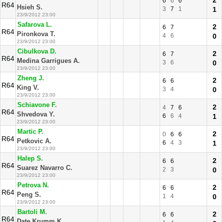
2
6
6
6
R64
Hsieh S.
3
7
1
1
23/9/2012 23:00
Safarova L.
2
6
7
R64
Pironkova T.
4
6
0
23/9/2012 23:00
Cibulkova D.
2
6
7
R64
Medina Garrigues A.
3
6
0
23/9/2012 23:00
Zheng J.
2
6
6
R64
King V.
3
4
0
23/9/2012 23:00
Schiavone F.
2
4
7
6
R64
Shvedova Y.
6
6
4
1
23/9/2012 23:00
Martic P.
2
0
6
6
R64
Petkovic A.
6
4
3
1
23/9/2012 23:00
Halep S.
2
6
6
R64
Suarez Navarro C.
2
3
0
23/9/2012 23:00
Petrova N.
2
6
6
R64
Peng S.
1
4
0
23/9/2012 23:00
Bartoli M.
2
6
6
R64
Date Krumm K.