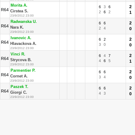
Morita A.
2
6
3
6
R64
Cirstea S.
2
6
2
1
23/9/2012 23:00
Radwanska U.
2
6
6
R64
Nara K.
2
4
0
23/9/2012 23:00
Ivanovic A.
2
6
2
R64
Hlavackova A.
3
0
0
23/9/2012 23:00
Vinci R.
2
6
4
7
R64
Strycova B.
4
6
5
1
23/9/2012 23:00
Parmentier P.
2
6
6
R64
Cornet A.
3
4
0
23/9/2012 23:00
Paszek T.
2
6
6
R64
Giorgi C.
4
3
0
23/9/2012 23:00