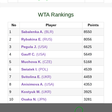
WTA Rankings
No
Player
Points
1
Sabalenka A.
(BLR)
8550
2
Rybakina E.
(RUS)
8056
3
Pegula J.
(USA)
6625
4
Gauff C.
(USA)
5649
5
Muchova K.
(CZE)
5168
6
Swiatek I.
(POL)
4539
7
Svitolina E.
(UKR)
4459
8
Anisimova A.
(USA)
4353
9
Kostyuk M.
(UKR)
3925
10
Osaka N.
(JPN)
3281