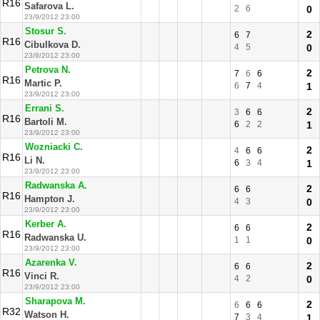
R16
Safarova L.
2
6
0
23/9/2012 23:00
Stosur S.
2
6
7
R16
Cibulkova D.
4
5
0
23/9/2012 23:00
Petrova N.
2
7
6
6
R16
Martic P.
6
7
4
1
23/9/2012 23:00
Errani S.
2
3
6
6
R16
Bartoli M.
6
2
2
1
23/9/2012 23:00
Wozniacki C.
2
4
6
6
R16
Li N.
6
3
4
1
23/9/2012 23:00
Radwanska A.
2
6
6
R16
Hampton J.
4
3
0
23/9/2012 23:00
Kerber A.
2
6
6
R16
Radwanska U.
1
1
0
23/9/2012 23:00
Azarenka V.
2
6
6
R16
Vinci R.
4
2
0
23/9/2012 23:00
Sharapova M.
2
6
6
6
R32
Watson H.
7
3
4
1