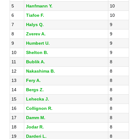
5
Hanfmann Y.
10
6
Tiafoe F.
10
7
Halys Q.
9
8
Zverev A.
9
9
Humbert U.
9
10
Shelton B.
9
11
Bublik A.
8
12
Nakashima B.
8
13
Fery A.
8
14
Bergs Z.
8
15
Lehecka J.
8
16
Collignon R.
8
17
Damm M.
8
18
Jodar R.
8
19
Darderi L.
8