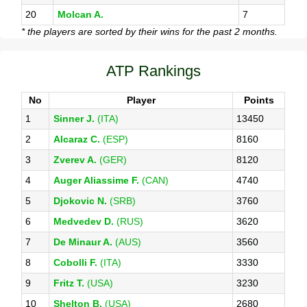
20
Molcan A.
7
* the players are sorted by their wins for the past 2 months.
ATP Rankings
No
Player
Points
1
Sinner J.
(ITA)
13450
2
Alcaraz C.
(ESP)
8160
3
Zverev A.
(GER)
8120
4
Auger Aliassime F.
(CAN)
4740
5
Djokovic N.
(SRB)
3760
6
Medvedev D.
(RUS)
3620
7
De Minaur A.
(AUS)
3560
8
Cobolli F.
(ITA)
3330
9
Fritz T.
(USA)
3230
10
Shelton B.
(USA)
2680