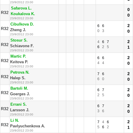
23/9/2012 23:00
Safarova L.
0
R32
Koukalova K.
0
23/9/2012 23:00
Cibulkova D.
2
6
6
R32
Zheng J.
0
3
0
23/9/2012 23:00
Stosur S.
2
4
6
7
R32
Schiavone F.
6
2
5
1
23/9/2012 23:00
Martic P.
2
6
6
R32
Kvitova P.
4
4
0
23/9/2012 23:00
Petrova N.
2
7
6
R32
Halep S.
6
0
0
23/9/2012 23:00
Bartoli M.
2
6
7
R32
Goerges J.
2
5
0
23/9/2012 23:00
Errani S.
2
6
7
R32
Larsson J.
3
6
0
23/9/2012 23:00
Li N.
2
7
4
6
R32
Pavlyuchenkova A.
5
6
2
1
23/9/2012 23:00