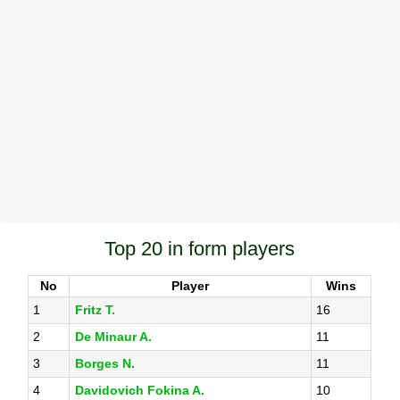
Top 20 in form players
No
Player
Wins
1
Fritz T.
16
2
De Minaur A.
11
3
Borges N.
11
4
Davidovich Fokina A.
10