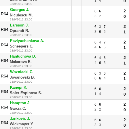
1
4
0
23/9/2012 23:00
Goerges J.
2
6
6
R64
Niculescu M.
3
2
0
23/9/2012 23:00
Larsson J.
2
6
3
7
R64
Oprandi R.
3
6
5
1
23/9/2012 23:00
Pavlyuchenkova A.
2
6
4
7
R64
Scheepers C.
4
6
5
1
23/9/2012 23:00
Hantuchova D.
2
6
4
6
R64
Makarova E.
4
6
3
1
23/9/2012 23:00
Wozniacki C.
2
6
3
6
R64
Jovanovski B.
0
6
4
1
23/9/2012 23:00
Kanepi K.
2
6
6
R64
Soler Espinosa S.
1
4
0
23/9/2012 23:00
Hampton J.
2
6
6
R64
Garcia C.
2
2
0
23/9/2012 23:00
Jankovic J.
2
6
6
R64
Wickmayer Y.
3
3
0
23/9/2012 23:00