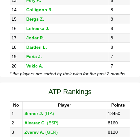
13
Fery A.
8
14
Collignon R.
8
15
Bergs Z.
8
16
Lehecka J.
8
17
Jodar R.
8
18
Darderi L.
8
19
Faria J.
7
20
Vukic A.
7
* the players are sorted by their wins for the past 2 months.
ATP Rankings
No
Player
Points
1
Sinner J.
(ITA)
13450
2
Alcaraz C.
(ESP)
8160
3
Zverev A.
(GER)
8120