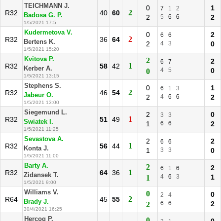
TEICHMANN J.
0
1
7
1
2
2
R32
40
60
Badosa G. P.
2
5
6
6
2
1/5/2021 17:5
Kudermetova V.
0
2
6
6
2
R32
36
64
Bertens K.
2
4
3
0
1/5/2021 15:20
Kvitova P.
2
2
6
7
1
R32
58
42
Kerber A.
4
5
0
0
1/5/2021 13:15
Stephens S.
0
1
6
1
3
2
R32
46
54
Jabeur O.
2
4
6
6
2
1/5/2021 13:00
Siegemund L.
2
0
3
3
1
R32
51
49
Swiatek I.
1
6
6
2
1/5/2021 11:25
Sevastova A.
2
2
6
6
1
R32
56
44
Konta J.
1
3
3
0
1/5/2021 11:00
Barty A.
2
2
6
1
6
1
R32
64
36
Zidansek T.
4
6
3
1
1
1/5/2021 9:00
Williams V.
0
0
2
4
2
R64
45
55
Brady J.
6
6
2
2
30/4/2021 16:25
Hercog P.
0