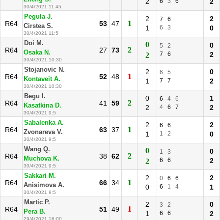
2
6
3
6
2
30/4/2021 11:45
Pegula J.
2
2
7
6
1
R64
53
47
Cirstea S.
1
6
3
0
30/4/2021 11:5
Doi M.
0
0
5
2
2
R64
27
73
Osaka N.
7
6
2
2
30/4/2021 10:30
Stojanovic N.
2
0
6
5
1
R64
52
48
Kontaveit A.
1
7
7
2
30/4/2021 10:30
Begu I.
0
1
6
4
6
2
R64
41
59
Kasatkina D.
2
4
6
7
2
30/4/2021 9:5
Sabalenka A.
2
2
6
6
1
R64
63
37
Zvonareva V.
1
1
2
0
30/4/2021 9:5
Wang Q.
0
0
1
3
2
R64
38
62
Muchova K.
6
6
2
2
30/4/2021 9:5
Sakkari M.
2
2
0
6
6
1
R64
66
34
Anisimova A.
0
6
1
4
1
30/4/2021 9:5
Martic P.
2
0
3
2
1
R64
51
49
Pera B.
1
6
6
2
29/4/2021 16:00