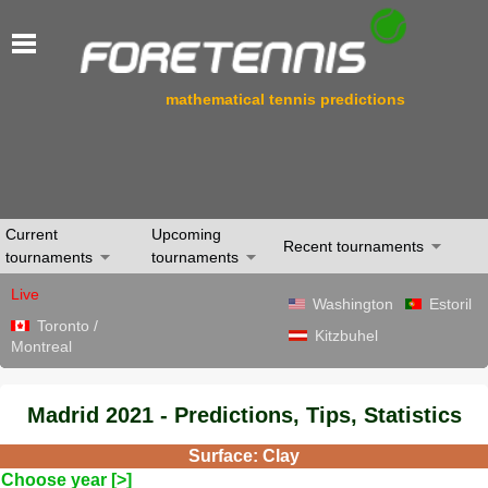
mathematical tennis predictions
Current
Upcoming
Recent tournaments
tournaments
tournaments
Live
Washington
Estoril
Toronto /
Kitzbuhel
Montreal
Madrid 2021 - Predictions, Tips, Statistics
Surface: Clay
Choose year [>]