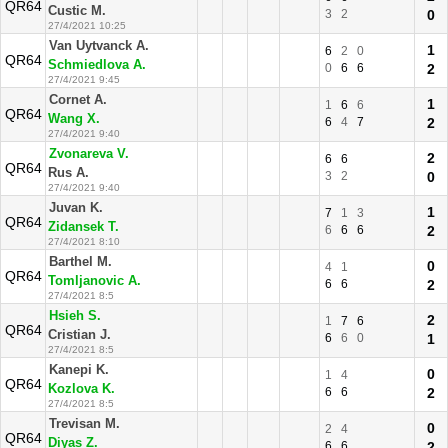
QR64
Custic M.
3
2
0
27/4/2021 10:25
Van Uytvanck A.
1
6
2
0
QR64
Schmiedlova A.
0
6
6
2
27/4/2021 9:45
Cornet A.
1
1
6
6
QR64
Wang X.
6
4
7
2
27/4/2021 9:40
Zvonareva V.
2
6
6
QR64
Rus A.
3
2
0
27/4/2021 9:40
Juvan K.
1
7
1
3
QR64
Zidansek T.
6
6
6
2
27/4/2021 8:10
Barthel M.
0
4
1
QR64
Tomljanovic A.
6
6
2
27/4/2021 8:5
Hsieh S.
2
1
7
6
QR64
Cristian J.
6
6
0
1
27/4/2021 8:5
Kanepi K.
0
1
4
QR64
Kozlova K.
6
6
2
27/4/2021 8:5
Trevisan M.
0
2
4
QR64
Diyas Z.
6
6
2