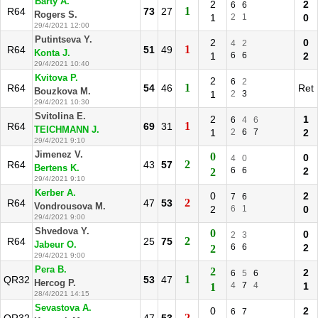
Barty A.
2
2
6
6
1
R64
73
27
Rogers S.
1
2
1
0
29/4/2021 12:00
Putintseva Y.
2
0
4
2
1
R64
51
49
Konta J.
1
6
6
2
29/4/2021 10:40
Kvitova P.
2
6
2
1
R64
54
46
Ret
Bouzkova M.
1
2
3
29/4/2021 10:30
Svitolina E.
2
1
6
4
6
1
R64
69
31
TEICHMANN J.
1
2
6
7
2
29/4/2021 9:10
Jimenez V.
0
0
4
0
2
R64
43
57
Bertens K.
6
6
2
2
29/4/2021 9:10
Kerber A.
0
2
7
6
2
R64
47
53
Vondrousova M.
2
6
1
0
29/4/2021 9:00
Shvedova Y.
0
0
2
3
2
R64
25
75
Jabeur O.
6
6
2
2
29/4/2021 9:00
Pera B.
2
2
6
5
6
1
QR32
53
47
Hercog P.
4
7
4
1
1
28/4/2021 14:15
Sevastova A.
0
2
6
7
2