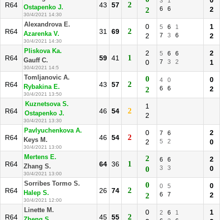
0
3
1
2
R64
43
57
Ostapenko J.
6
6
2
2
30/4/2021 14:30
Alexandrova E.
0
1
5
6
1
2
R64
31
69
Azarenka V.
2
7
3
6
2
30/4/2021 14:30
Pliskova Ka.
2
2
5
6
6
1
R64
59
41
Gauff C.
0
7
3
2
1
30/4/2021 14:5
Tomljanovic A.
0
0
4
0
2
R64
43
57
Rybakina E.
6
6
2
2
30/4/2021 13:50
Kuznetsova S.
1
2
R64
46
54
Ostapenko J.
2
30/4/2021 13:30
Pavlyuchenkova A.
0
2
7
6
2
R64
46
54
Keys M.
2
5
2
0
30/4/2021 13:00
Mertens E.
2
2
6
6
1
R64
64
36
Zhang S.
3
3
0
0
30/4/2021 13:00
Sorribes Tormo S.
0
0
0
5
2
R64
26
74
Halep S.
6
7
2
2
30/4/2021 12:00
Linette M.
0
1
2
6
1
2
R64
45
55
Zheng S.