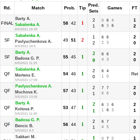
Pred.
Rd.
Match
Prob.
Tip
Games
FT
Sets
Barty A.
2
1
0
6
4
1
FINAL
58
42
Sabalenka A.
1
6
3
6
2
8/5/2021 16:35
Sabalenka A.
1
2
6
6
2
SF
49
51
Pavlyuchenkova A.
2
2
3
0
6/5/2021 19:5
Barty A.
2
2
6
6
1
SF
55
45
Badosa G. P.
4
3
0
0
6/5/2021 11:25
Sabalenka A.
2
6
4
1
QF
54
46
Ret
Mertens E.
0
1
0
5/5/2021 17:00
Pavlyuchenkova A.
2
2
7
7
1
QF
57
43
Muchova K.
1
6
6
0
5/5/2021 13:35
Barty A.
2
2
6
3
6
1
QF
53
47
Kvitova P.
1
6
3
1
1
5/5/2021 11:45
Badosa G. P.
2
2
6
7
1
QF
56
44
Bencic B.
1
4
5
0
5/5/2021 9:5
Sakkari M.
1
1
0
7
5