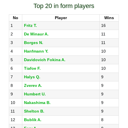
Top 20 in form players
No
Player
Wins
1
Fritz T.
16
2
De Minaur A.
11
3
Borges N.
11
4
Hanfmann Y.
10
5
Davidovich Fokina A.
10
6
Tiafoe F.
10
7
Halys Q.
9
8
Zverev A.
9
9
Humbert U.
9
10
Nakashima B.
9
11
Shelton B.
9
12
Bublik A.
8