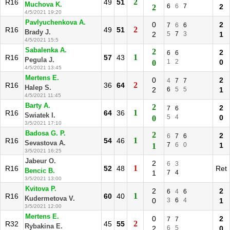
2
R16
49
51
Muchova K.
6
6
7
2
2
4/5/2021 19:20
Pavlyuchenkova A.
0
2
7
6
6
2
R16
49
51
Brady J.
2
5
7
3
1
4/5/2021 15:5
Sabalenka A.
2
2
6
6
1
R16
57
43
Pegula J.
1
2
0
0
4/5/2021 13:45
Mertens E.
0
2
4
7
7
2
R16
36
64
Halep S.
2
6
5
5
1
4/5/2021 11:45
Barty A.
2
2
7
6
1
R16
64
36
Swiatek I.
5
4
0
0
3/5/2021 17:10
Badosa G. P.
2
2
6
7
6
1
R16
54
46
Sevastova A.
7
6
0
1
1
3/5/2021 16:25
Jabeur O.
2
6
3
1
R16
52
48
Ret
Bencic B.
1
7
4
3/5/2021 13:00
Kvitova P.
2
2
6
4
6
1
R16
60
40
Kudermetova V.
0
3
6
4
1
3/5/2021 12:00
Mertens E.
0
2
7
7
2
R32
45
55
Rybakina E.
2
6
5
0