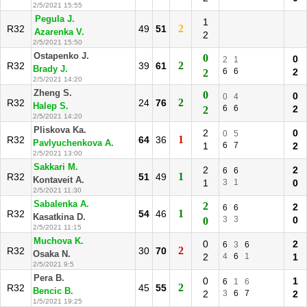
2/5/2021 15:55
Pegula J.
1
2
R32
49
51
Azarenka V.
2
2/5/2021 15:50
Ostapenko J.
0
0
2
1
2
R32
39
61
Brady J.
6
6
2
2
2/5/2021 14:20
Zheng S.
0
0
0
4
2
R32
24
76
Halep S.
6
6
2
2
2/5/2021 14:20
Pliskova Ka.
2
0
0
5
1
R32
64
36
Pavlyuchenkova A.
1
6
7
2
2/5/2021 13:00
Sakkari M.
2
2
6
6
1
R32
51
49
Kontaveit A.
1
3
1
0
2/5/2021 11:30
Sabalenka A.
2
2
6
6
1
R32
54
46
Kasatkina D.
3
3
0
0
2/5/2021 11:15
Muchova K.
0
2
6
3
6
2
R32
30
70
Osaka N.
2
4
6
1
1
2/5/2021 9:5
Pera B.
0
1
6
1
6
2
R32
45
55
Bencic B.
2
3
6
7
2
1/5/2021 19:25