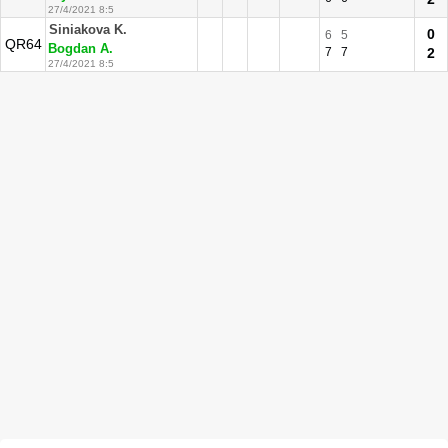
27/4/2021 8:5
Siniakova K.
0
6
5
QR64
Bogdan A.
7
7
2
27/4/2021 8:5