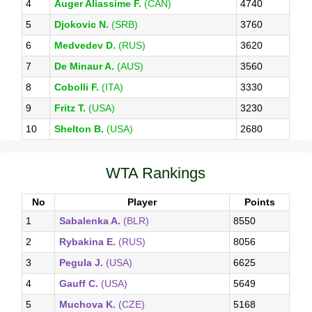
4
Auger Aliassime F.
(CAN)
4740
5
Djokovic N.
(SRB)
3760
6
Medvedev D.
(RUS)
3620
7
De Minaur A.
(AUS)
3560
8
Cobolli F.
(ITA)
3330
9
Fritz T.
(USA)
3230
10
Shelton B.
(USA)
2680
WTA Rankings
No
Player
Points
1
Sabalenka A.
(BLR)
8550
2
Rybakina E.
(RUS)
8056
3
Pegula J.
(USA)
6625
4
Gauff C.
(USA)
5649
5
Muchova K.
(CZE)
5168