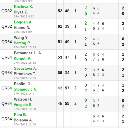
28/4/2021 8:10
Kozlova K.
2
2
6
6
1
QR32
52
48
Diyas Z.
4
4
0
0
28/4/2021 8:10
Bogdan A.
2
2
4
6
6
1
QR32
61
39
Hibino N.
6
3
4
1
1
28/4/2021 8:5
Wang Y.
2
0
4
2
1
QR64
51
49
Hercog P.
1
6
6
2
27/4/2021 15:15
Fernandez L. A.
2
1
6
6
4
1
QR64
53
47
Konjuh A.
0
7
2
6
2
27/4/2021 15:15
Sevastova A.
2
2
3
6
6
1
QR64
66
34
Pironkova T.
0
6
4
3
1
27/4/2021 14:25
Paolini J.
0
1
4
7
4
2
QR64
43
57
Stojanovic N.
2
6
6
6
2
27/4/2021 14:5
Watson H.
0
0
3
3
2
QR64
45
55
Voegele S.
6
6
2
2
27/4/2021 13:20
Pera B.
2
6
4
6
QR64
Bolsova A.
4
6
3
1
27/4/2021 12:50