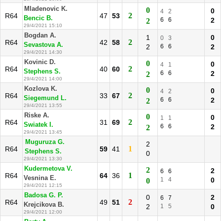
Mladenovic K.
0
0
4
2
2
R64
47
53
Bencic B.
6
6
2
2
29/4/2021 15:10
Bogdan A.
1
0
0
3
2
R64
42
58
Sevastova A.
2
6
6
2
29/4/2021 14:30
Kovinic D.
0
0
4
1
2
R64
40
60
Stephens S.
6
6
2
2
29/4/2021 14:00
Kozlova K.
0
0
4
2
2
R64
33
67
Siegemund L.
6
6
2
2
29/4/2021 13:55
Riske A.
0
0
1
1
2
R64
31
69
Swiatek I.
6
6
2
2
29/4/2021 13:45
Muguruza G.
2
1
R64
59
41
Stephens S.
0
29/4/2021 13:30
Kudermetova V.
2
2
6
6
1
R64
64
36
Vesnina E.
1
4
0
0
29/4/2021 12:15
Badosa G. P.
0
2
6
7
2
R64
49
51
Krejcikova B.
2
1
5
0
29/4/2021 12:00