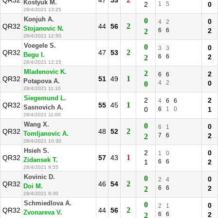
QR32
47
53
Kostyuk M.
2
1
5
0
28/4/2021 13:25
Konjuh A.
0
0
4
2
2
QR32
44
56
Stojanovic N.
6
6
2
2
28/4/2021 12:50
Voegele S.
0
0
3
3
2
QR32
47
53
Begu I.
6
6
2
2
28/4/2021 12:15
Mladenovic K.
2
2
6
6
1
QR32
51
49
Potapova A.
4
2
0
0
28/4/2021 11:10
Siegemund L.
2
2
4
6
6
1
QR32
55
45
Sasnovich A.
0
6
1
0
1
28/4/2021 11:00
Wang X.
0
0
6
1
2
QR32
48
52
Tomljanovic A.
7
6
2
2
28/4/2021 10:30
Hsieh S.
2
0
1
0
1
QR32
57
43
Zidansek T.
1
6
6
2
28/4/2021 9:55
Kovinic D.
0
0
2
4
2
QR32
46
54
Doi M.
6
6
2
2
28/4/2021 9:30
Schmiedlova A.
0
0
2
1
2
QR32
44
56
Zvonareva V.
6
6
2
2