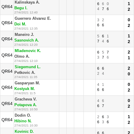
Kalinskaya A.
1
6
6
0
QR64
Begu I.
4
7
6
2
27/4/2021 12:40
Guerrero Alvarez E.
0
3
2
QR64
Doi M.
6
6
2
27/4/2021 12:35
Maneiro J.
1
5
6
1
QR64
Sasnovich A.
7
4
6
2
27/4/2021 12:20
Mladenovic K.
2
6
5
7
QR64
Olmo A.
3
7
6
1
27/4/2021 12:10
Siegemund L.
2
6
6
QR64
Petkovic A.
2
4
0
27/4/2021 11:35
Gasparyan M.
0
4
1
QR64
Kostyuk M.
6
6
2
27/4/2021 11:5
Gracheva V.
0
4
6
QR64
Potapova A.
6
7
2
27/4/2021 10:50
Dodin O.
1
2
6
3
QR64
Hibino N.
6
3
6
2
27/4/2021 10:30
Kovinic D.
2
6
6