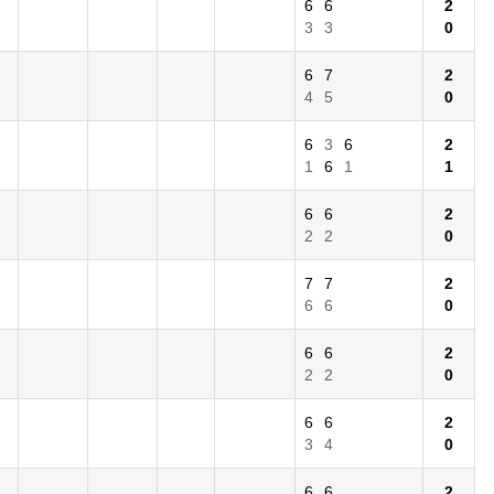
6
6
2
3
3
0
6
7
2
4
5
0
6
3
6
2
1
6
1
1
6
6
2
2
2
0
7
7
2
6
6
0
6
6
2
2
2
0
6
6
2
3
4
0
6
6
2