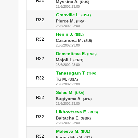
R32
Myskina A.
(RUS)
23/6/2002 23:00
Granville L.
(USA)
R32
Pierce M.
(FRA)
23/6/2002 23:00
Henin J.
(BEL)
R32
Casanova M.
(SUI)
23/6/2002 23:00
Dementieva E.
(RUS)
R32
Majoli I.
(CRO)
23/6/2002 23:00
Tanasugarn T.
(THA)
R32
Tu M.
(USA)
23/6/2002 23:00
Seles M.
(USA)
R32
Sugiyama A.
(JPN)
23/6/2002 23:00
Likhovtseva E.
(RUS)
R32
Baltacha E.
(GBR)
23/6/2002 23:00
Maleeva M.
(BUL)
R32
Farina Elia S.
(ITA)