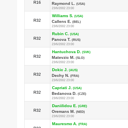
R16
Raymond L.
(USA)
23/6/2002 23:00
Williams S.
(USA)
R32
Callens E.
(BEL)
23/6/2002 23:00
Rubin C.
(USA)
R32
Panova T.
(RUS)
23/6/2002 23:00
Hantuchova D.
(SVK)
R32
Matevzic M.
(SLO)
23/6/2002 23:00
Dokic J.
(AUS)
R32
Dechy N.
(FRA)
23/6/2002 23:00
Capriati J.
(USA)
R32
Bedanova D.
(CZE)
23/6/2002 23:00
Daniilidou E.
(GRE)
R32
Oremans M.
(NED)
23/6/2002 23:00
Mauresmo A.
(FRA)