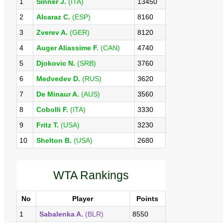
1
Sinner J.
(ITA)
13450
2
Alcaraz C.
(ESP)
8160
3
Zverev A.
(GER)
8120
4
Auger Aliassime F.
(CAN)
4740
5
Djokovic N.
(SRB)
3760
6
Medvedev D.
(RUS)
3620
7
De Minaur A.
(AUS)
3560
8
Cobolli F.
(ITA)
3330
9
Fritz T.
(USA)
3230
10
Shelton B.
(USA)
2680
WTA Rankings
No
Player
Points
1
Sabalenka A.
(BLR)
8550