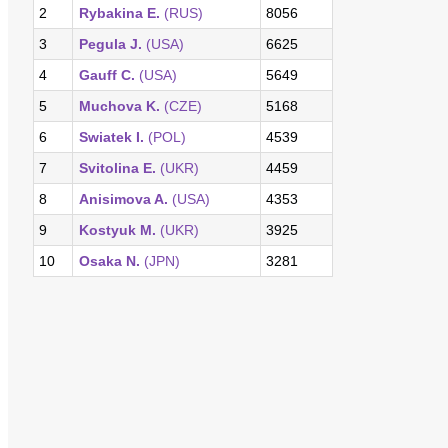
2
Rybakina E.
(RUS)
8056
3
Pegula J.
(USA)
6625
4
Gauff C.
(USA)
5649
5
Muchova K.
(CZE)
5168
6
Swiatek I.
(POL)
4539
7
Svitolina E.
(UKR)
4459
8
Anisimova A.
(USA)
4353
9
Kostyuk M.
(UKR)
3925
10
Osaka N.
(JPN)
3281