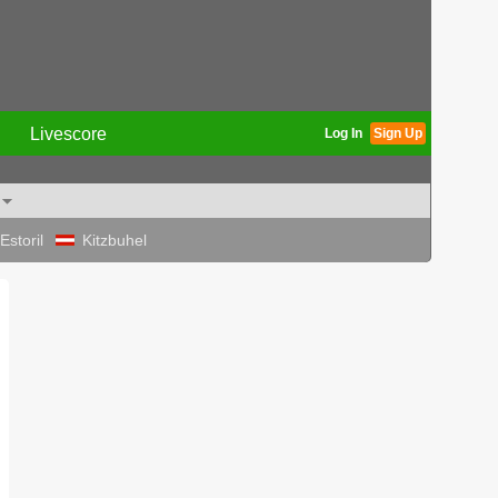
Livescore
Log In
Sign Up
Estoril
Kitzbuhel