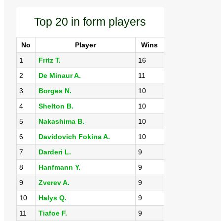
Top 20 in form players
No
Player
Wins
1
Fritz T.
16
2
De Minaur A.
11
3
Borges N.
10
4
Shelton B.
10
5
Nakashima B.
10
6
Davidovich Fokina A.
10
7
Darderi L.
9
8
Hanfmann Y.
9
9
Zverev A.
9
10
Halys Q.
9
11
Tiafoe F.
9