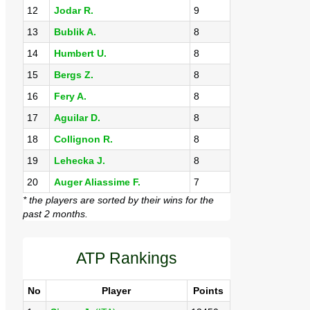
12
Jodar R.
9
13
Bublik A.
8
14
Humbert U.
8
15
Bergs Z.
8
16
Fery A.
8
17
Aguilar D.
8
18
Collignon R.
8
19
Lehecka J.
8
20
Auger Aliassime F.
7
* the players are sorted by their wins for the
past 2 months.
ATP Rankings
No
Player
Points