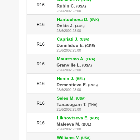
R16
Rubin C.
(USA)
23/6/2002 23:00
Hantuchova D.
(SVK)
R16
Dokic J.
(AUS)
23/6/2002 23:00
Capriati J.
(USA)
R16
Daniilidou E.
(GRE)
23/6/2002 23:00
Mauresmo A.
(FRA)
R16
Granville L.
(USA)
23/6/2002 23:00
Henin J.
(BEL)
R16
Dementieva E.
(RUS)
23/6/2002 23:00
Seles M.
(USA)
R16
Tanasugarn T.
(THA)
23/6/2002 23:00
Likhovtseva E.
(RUS)
R16
Maleeva M.
(BUL)
23/6/2002 23:00
Williams V.
(USA)