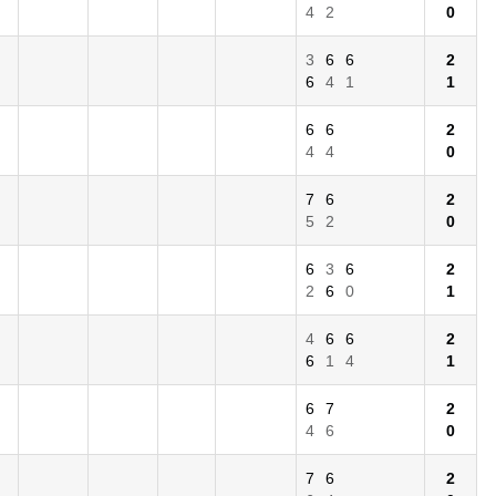
4
2
0
3
6
6
2
6
4
1
1
6
6
2
4
4
0
7
6
2
5
2
0
6
3
6
2
2
6
0
1
4
6
6
2
6
1
4
1
6
7
2
4
6
0
7
6
2