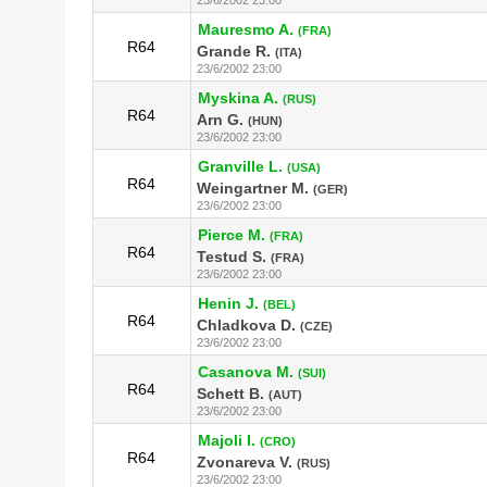
Mauresmo A.
(FRA)
R64
Grande R.
(ITA)
23/6/2002 23:00
Myskina A.
(RUS)
R64
Arn G.
(HUN)
23/6/2002 23:00
Granville L.
(USA)
R64
Weingartner M.
(GER)
23/6/2002 23:00
Pierce M.
(FRA)
R64
Testud S.
(FRA)
23/6/2002 23:00
Henin J.
(BEL)
R64
Chladkova D.
(CZE)
23/6/2002 23:00
Casanova M.
(SUI)
R64
Schett B.
(AUT)
23/6/2002 23:00
Majoli I.
(CRO)
R64
Zvonareva V.
(RUS)
23/6/2002 23:00