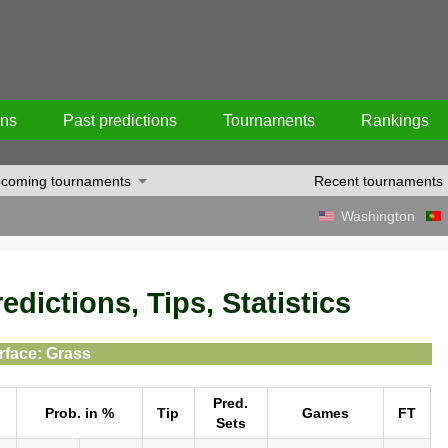
ons
Past predictions
Tournaments
Rankings
coming tournaments
Recent tournaments
Washington
dictions, Tips, Statistics
rface: Grass
Pred.
Prob. in %
Tip
Games
FT
Sets