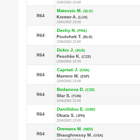
23/6/2002 23:00
Matevzic M.
(SLO)
R64
Kremer A.
(LUX)
23/6/2002 23:00
Dechy N.
(FRA)
R64
Poutchek T.
(BLR)
23/6/2002 23:00
Dokic J.
(AUS)
R64
Peschke K.
(CZE)
23/6/2002 23:00
Capriati J.
(USA)
R64
Marrero M.
(ESP)
23/6/2002 23:00
Bedanova D.
(CZE)
R64
Sfar S.
(TUN)
23/6/2002 23:00
Daniilidou E.
(GRE)
R64
Obata S.
(JPN)
23/6/2002 23:00
Oremans M.
(NED)
R64
Shaughnessy M.
(USA)
23/6/2002 23:00