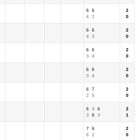
6
6
2
4
2
0
6
6
2
4
3
0
6
6
2
3
4
0
6
6
2
3
4
0
6
7
2
2
5
0
6
3
6
2
3
6
3
1
7
6
2
6
2
0