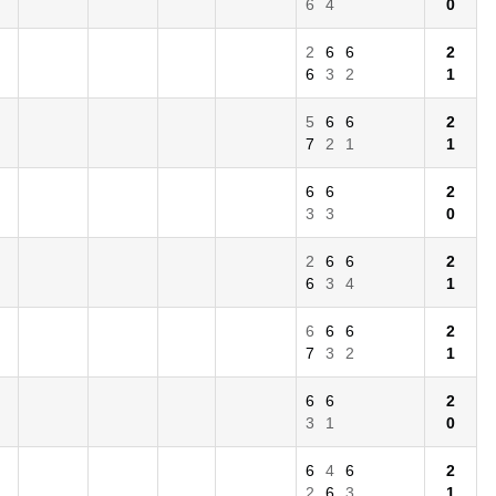
6
4
0
2
6
6
2
6
3
2
1
5
6
6
2
7
2
1
1
6
6
2
3
3
0
2
6
6
2
6
3
4
1
6
6
6
2
7
3
2
1
6
6
2
3
1
0
6
4
6
2
2
6
3
1