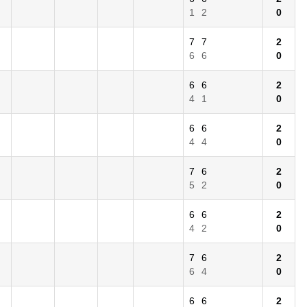
1
2
0
7
7
2
6
6
0
6
6
2
4
1
0
6
6
2
4
4
0
7
6
2
5
2
0
6
6
2
4
2
0
7
6
2
6
4
0
6
6
2