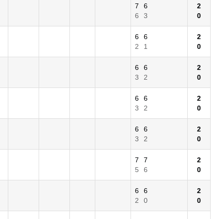
7
6
2
6
3
0
6
6
2
2
1
0
6
6
2
3
2
0
6
6
2
3
2
0
6
6
2
3
2
0
7
7
2
5
6
0
6
6
2
2
0
0