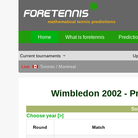
mathematical tennis predictions
Home
What is foretennis
Predicti
Current tournaments
Up
Live
Toronto / Montreal
Wimbledon 2002 - Pre
Su
Choose year [>]
Round
Match