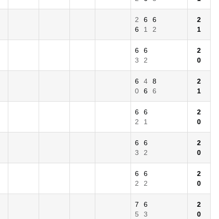
2
6
6
2
6
1
2
1
6
6
2
3
2
0
6
4
8
2
0
6
6
1
6
6
2
2
1
0
6
6
2
3
2
0
6
6
2
2
2
0
7
6
2
5
3
0