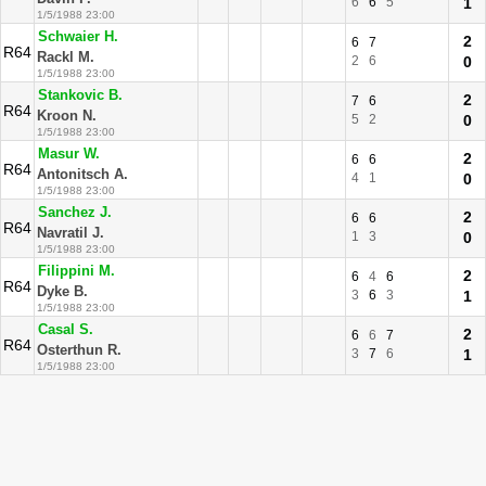
6
6
5
1
1/5/1988 23:00
Schwaier H.
2
6
7
R64
Rackl M.
2
6
0
1/5/1988 23:00
Stankovic B.
2
7
6
R64
Kroon N.
5
2
0
1/5/1988 23:00
Masur W.
2
6
6
R64
Antonitsch A.
4
1
0
1/5/1988 23:00
Sanchez J.
2
6
6
R64
Navratil J.
1
3
0
1/5/1988 23:00
Filippini M.
2
6
4
6
R64
Dyke B.
3
6
3
1
1/5/1988 23:00
Casal S.
2
6
6
7
R64
Osterthun R.
3
7
6
1
1/5/1988 23:00