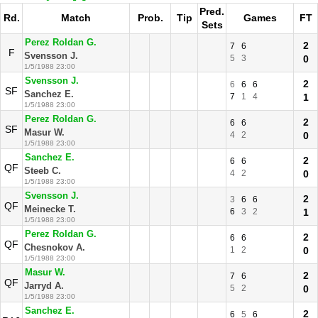
Pred.
Rd.
Match
Prob.
Tip
Games
FT
Sets
Perez Roldan G.
2
7
6
F
Svensson J.
5
3
0
1/5/1988 23:00
Svensson J.
2
6
6
6
SF
Sanchez E.
7
1
4
1
1/5/1988 23:00
Perez Roldan G.
2
6
6
SF
Masur W.
4
2
0
1/5/1988 23:00
Sanchez E.
2
6
6
QF
Steeb C.
4
2
0
1/5/1988 23:00
Svensson J.
2
3
6
6
QF
Meinecke T.
6
3
2
1
1/5/1988 23:00
Perez Roldan G.
2
6
6
QF
Chesnokov A.
1
2
0
1/5/1988 23:00
Masur W.
2
7
6
QF
Jarryd A.
5
2
0
1/5/1988 23:00
Sanchez E.
2
6
5
6