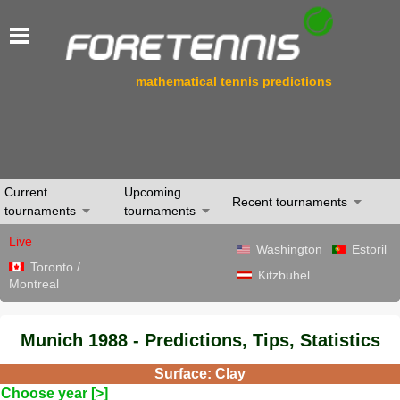
mathematical tennis predictions
Current
Upcoming
Recent tournaments
tournaments
tournaments
Live
Washington
Estoril
Toronto /
Kitzbuhel
Montreal
Munich 1988 - Predictions, Tips, Statistics
Surface: Clay
Choose year [>]