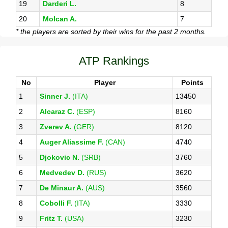
19
Darderi L.
8
20
Molcan A.
7
* the players are sorted by their wins for the past 2 months.
ATP Rankings
No
Player
Points
1
Sinner J.
(ITA)
13450
2
Alcaraz C.
(ESP)
8160
3
Zverev A.
(GER)
8120
4
Auger Aliassime F.
(CAN)
4740
5
Djokovic N.
(SRB)
3760
6
Medvedev D.
(RUS)
3620
7
De Minaur A.
(AUS)
3560
8
Cobolli F.
(ITA)
3330
9
Fritz T.
(USA)
3230