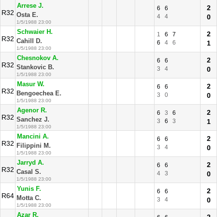
Arrese J.
2
6
6
R32
Osta E.
4
4
0
1/5/1988 23:00
Schwaier H.
2
1
6
7
R32
Cahill D.
6
4
6
1
1/5/1988 23:00
Chesnokov A.
2
6
6
R32
Stankovic B.
3
4
0
1/5/1988 23:00
Masur W.
2
6
6
R32
Bengoechea E.
3
0
0
1/5/1988 23:00
Agenor R.
2
6
3
6
R32
Sanchez J.
3
6
3
1
1/5/1988 23:00
Mancini A.
2
6
6
R32
Filippini M.
3
4
0
1/5/1988 23:00
Jarryd A.
2
6
6
R32
Casal S.
4
3
0
1/5/1988 23:00
Yunis F.
2
6
6
R64
Motta C.
3
4
0
1/5/1988 23:00
Azar R.