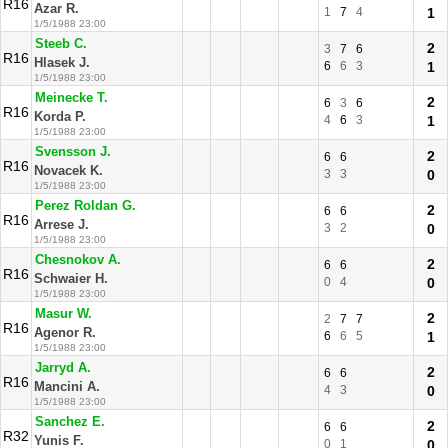
R16
Azar R.
1
7
4
1
1/5/1988 23:00
Steeb C.
2
3
7
6
R16
Hlasek J.
6
6
3
1
1/5/1988 23:00
Meinecke T.
2
6
3
6
R16
Korda P.
4
6
3
1
1/5/1988 23:00
Svensson J.
2
6
6
R16
Novacek K.
3
3
0
1/5/1988 23:00
Perez Roldan G.
2
6
6
R16
Arrese J.
3
2
0
1/5/1988 23:00
Chesnokov A.
2
6
6
R16
Schwaier H.
0
4
0
1/5/1988 23:00
Masur W.
2
2
7
7
R16
Agenor R.
6
6
5
1
1/5/1988 23:00
Jarryd A.
2
6
6
R16
Mancini A.
4
3
0
1/5/1988 23:00
Sanchez E.
2
6
6
R32
Yunis F.
0
1
0