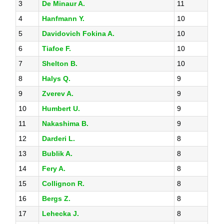
3
De Minaur A.
11
4
Hanfmann Y.
10
5
Davidovich Fokina A.
10
6
Tiafoe F.
10
7
Shelton B.
10
8
Halys Q.
9
9
Zverev A.
9
10
Humbert U.
9
11
Nakashima B.
9
12
Darderi L.
8
13
Bublik A.
8
14
Fery A.
8
15
Collignon R.
8
16
Bergs Z.
8
17
Lehecka J.
8