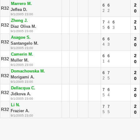
Marrero M.
2
6
6
R32
Jeflea D.
2
2
0
9/1/2005 23:00
Zheng J.
2
7
4
6
R32
Diaz Oliva M.
5
6
3
1
9/1/2005 23:00
Asagoe S.
2
6
6
R32
Santangelo M.
4
3
0
9/1/2005 23:00
Camerin M.
2
6
6
R32
Muller M.
1
4
0
9/1/2005 23:00
Domachowska M.
2
6
7
R32
Morigami A.
2
5
0
9/1/2005 23:00
Dellacqua C.
2
7
6
R32
Jidkova A.
5
4
0
9/1/2005 23:00
Li N.
2
7
7
R32
Frazier A.
5
5
0
9/1/2005 23:00