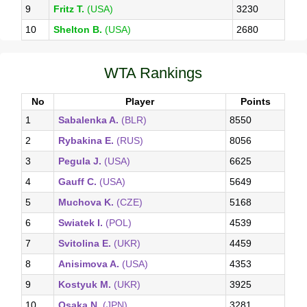
9
Fritz T.
(USA)
3230
10
Shelton B.
(USA)
2680
WTA Rankings
No
Player
Points
1
Sabalenka A.
(BLR)
8550
2
Rybakina E.
(RUS)
8056
3
Pegula J.
(USA)
6625
4
Gauff C.
(USA)
5649
5
Muchova K.
(CZE)
5168
6
Swiatek I.
(POL)
4539
7
Svitolina E.
(UKR)
4459
8
Anisimova A.
(USA)
4353
9
Kostyuk M.
(UKR)
3925
10
Osaka N.
(JPN)
3281