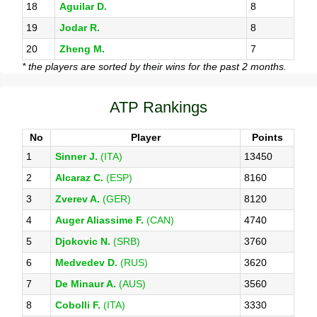
18
Aguilar D.
8
19
Jodar R.
8
20
Zheng M.
7
* the players are sorted by their wins for the past 2 months.
ATP Rankings
No
Player
Points
1
Sinner J.
(ITA)
13450
2
Alcaraz C.
(ESP)
8160
3
Zverev A.
(GER)
8120
4
Auger Aliassime F.
(CAN)
4740
5
Djokovic N.
(SRB)
3760
6
Medvedev D.
(RUS)
3620
7
De Minaur A.
(AUS)
3560
8
Cobolli F.
(ITA)
3330