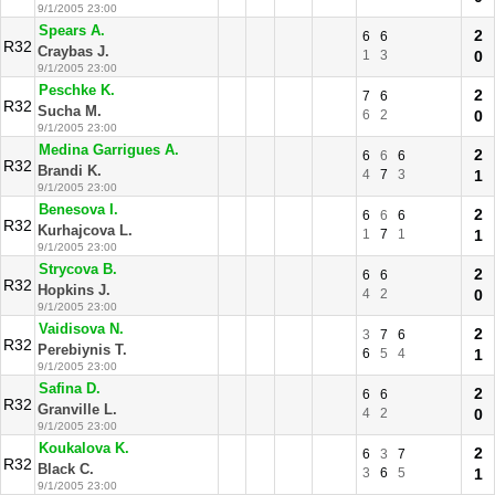
9/1/2005 23:00
Spears A.
2
6
6
R32
Craybas J.
1
3
0
9/1/2005 23:00
Peschke K.
2
7
6
R32
Sucha M.
6
2
0
9/1/2005 23:00
Medina Garrigues A.
2
6
6
6
R32
Brandi K.
4
7
3
1
9/1/2005 23:00
Benesova I.
2
6
6
6
R32
Kurhajcova L.
1
7
1
1
9/1/2005 23:00
Strycova B.
2
6
6
R32
Hopkins J.
4
2
0
9/1/2005 23:00
Vaidisova N.
2
3
7
6
R32
Perebiynis T.
6
5
4
1
9/1/2005 23:00
Safina D.
2
6
6
R32
Granville L.
4
2
0
9/1/2005 23:00
Koukalova K.
2
6
3
7
R32
Black C.
3
6
5
1
9/1/2005 23:00