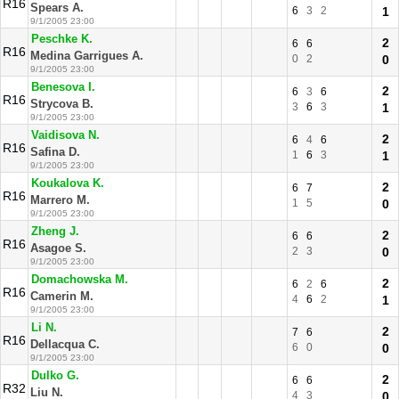
R16
Spears A.
6
3
2
1
9/1/2005 23:00
Peschke K.
2
6
6
R16
Medina Garrigues A.
0
2
0
9/1/2005 23:00
Benesova I.
2
6
3
6
R16
Strycova B.
3
6
3
1
9/1/2005 23:00
Vaidisova N.
2
6
4
6
R16
Safina D.
1
6
3
1
9/1/2005 23:00
Koukalova K.
2
6
7
R16
Marrero M.
1
5
0
9/1/2005 23:00
Zheng J.
2
6
6
R16
Asagoe S.
2
3
0
9/1/2005 23:00
Domachowska M.
2
6
2
6
R16
Camerin M.
4
6
2
1
9/1/2005 23:00
Li N.
2
7
6
R16
Dellacqua C.
6
0
0
9/1/2005 23:00
Dulko G.
2
6
6
R32
Liu N.
4
3
0