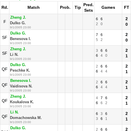
Pred.
Rd.
Match
Prob.
Tip
Games
FT
Sets
Zheng J.
2
6
6
F
Dulko G.
2
0
0
9/1/2005 23:00
Dulko G.
2
7
6
SF
Benesova I.
5
2
0
9/1/2005 23:00
Zheng J.
2
3
6
6
SF
Li N.
6
4
0
1
9/1/2005 23:00
Dulko G.
2
2
6
6
QF
Peschke K.
6
4
4
1
9/1/2005 23:00
Benesova I.
2
2
6
6
QF
Vaidisova N.
6
4
4
1
9/1/2005 23:00
Zheng J.
2
4
7
6
QF
Koukalova K.
6
6
2
1
9/1/2005 23:00
Li N.
2
6
3
6
QF
Domachowska M.
3
6
1
1
9/1/2005 23:00
Dulko G.
2
2
6
6