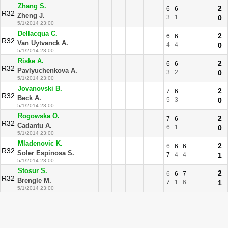
Zhang S.
2
6
6
R32
Zheng J.
3
1
0
5/1/2014 23:00
Dellacqua C.
2
6
6
R32
Van Uytvanck A.
4
4
0
5/1/2014 23:00
Riske A.
2
6
6
R32
Pavlyuchenkova A.
3
2
0
5/1/2014 23:00
Jovanovski B.
2
7
6
R32
Beck A.
5
3
0
5/1/2014 23:00
Rogowska O.
2
7
6
R32
Cadantu A.
6
1
0
5/1/2014 23:00
Mladenovic K.
2
6
6
6
R32
Soler Espinosa S.
7
4
4
1
5/1/2014 23:00
Stosur S.
2
6
6
7
R32
Brengle M.
7
1
6
1
5/1/2014 23:00