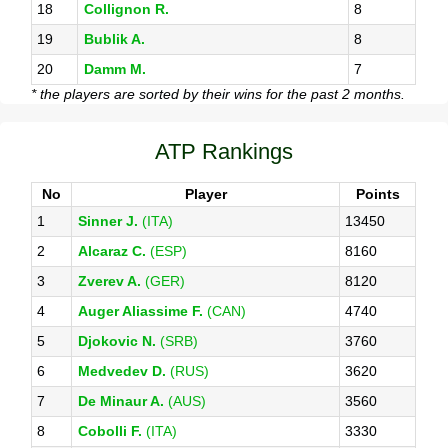
18
Collignon R.
8
19
Bublik A.
8
20
Damm M.
7
* the players are sorted by their wins for the past 2 months.
ATP Rankings
No
Player
Points
1
Sinner J.
(ITA)
13450
2
Alcaraz C.
(ESP)
8160
3
Zverev A.
(GER)
8120
4
Auger Aliassime F.
(CAN)
4740
5
Djokovic N.
(SRB)
3760
6
Medvedev D.
(RUS)
3620
7
De Minaur A.
(AUS)
3560
8
Cobolli F.
(ITA)
3330