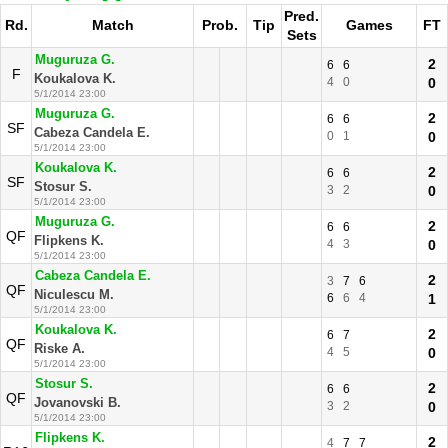
Pred.
Rd.
Match
Prob.
Tip
Games
FT
Sets
Muguruza G.
2
6
6
F
Koukalova K.
4
0
0
5/1/2014 23:00
Muguruza G.
2
6
6
SF
Cabeza Candela E.
0
1
0
5/1/2014 23:00
Koukalova K.
2
6
6
SF
Stosur S.
3
2
0
5/1/2014 23:00
Muguruza G.
2
6
6
QF
Flipkens K.
4
3
0
5/1/2014 23:00
Cabeza Candela E.
2
3
7
6
QF
Niculescu M.
6
6
4
1
5/1/2014 23:00
Koukalova K.
2
6
7
QF
Riske A.
4
5
0
5/1/2014 23:00
Stosur S.
2
6
6
QF
Jovanovski B.
3
2
0
5/1/2014 23:00
Flipkens K.
2
4
7
7