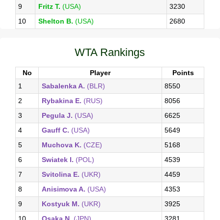
9
Fritz T.
(USA)
3230
10
Shelton B.
(USA)
2680
WTA Rankings
No
Player
Points
1
Sabalenka A.
(BLR)
8550
2
Rybakina E.
(RUS)
8056
3
Pegula J.
(USA)
6625
4
Gauff C.
(USA)
5649
5
Muchova K.
(CZE)
5168
6
Swiatek I.
(POL)
4539
7
Svitolina E.
(UKR)
4459
8
Anisimova A.
(USA)
4353
9
Kostyuk M.
(UKR)
3925
10
Osaka N.
(JPN)
3281