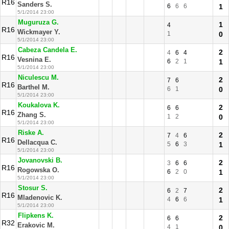
R16
Sanders S.
6
6
6
1
5/1/2014 23:00
Muguruza G.
1
4
R16
Wickmayer Y.
1
0
5/1/2014 23:00
Cabeza Candela E.
2
4
6
4
R16
Vesnina E.
6
2
1
1
5/1/2014 23:00
Niculescu M.
2
7
6
R16
Barthel M.
6
1
0
5/1/2014 23:00
Koukalova K.
2
6
6
R16
Zhang S.
1
2
0
5/1/2014 23:00
Riske A.
2
7
4
6
R16
Dellacqua C.
5
6
3
1
5/1/2014 23:00
Jovanovski B.
2
3
6
6
R16
Rogowska O.
6
2
0
1
5/1/2014 23:00
Stosur S.
2
6
2
7
R16
Mladenovic K.
4
6
6
1
5/1/2014 23:00
Flipkens K.
2
6
6
R32
Erakovic M.
4
1
0