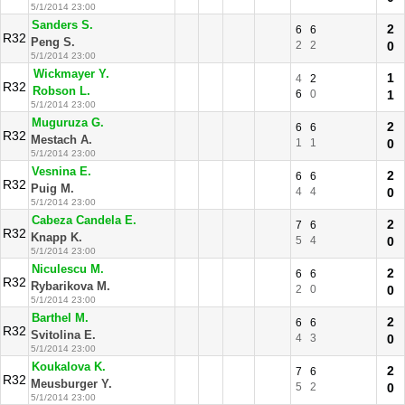
5/1/2014 23:00
Sanders S.
2
6
6
R32
Peng S.
2
2
0
5/1/2014 23:00
Wickmayer Y.
1
4
2
R32
Robson L.
6
0
1
5/1/2014 23:00
Muguruza G.
2
6
6
R32
Mestach A.
1
1
0
5/1/2014 23:00
Vesnina E.
2
6
6
R32
Puig M.
4
4
0
5/1/2014 23:00
Cabeza Candela E.
2
7
6
R32
Knapp K.
5
4
0
5/1/2014 23:00
Niculescu M.
2
6
6
R32
Rybarikova M.
2
0
0
5/1/2014 23:00
Barthel M.
2
6
6
R32
Svitolina E.
4
3
0
5/1/2014 23:00
Koukalova K.
2
7
6
R32
Meusburger Y.
5
2
0
5/1/2014 23:00