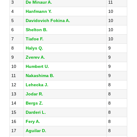
3
De Minaur A.
11
4
Hanfmann Y.
10
5
Davidovich Fokina A.
10
6
Shelton B.
10
7
Tiafoe F.
10
8
Halys Q.
9
9
Zverev A.
9
10
Humbert U.
9
11
Nakashima B.
9
12
Lehecka J.
8
13
Jodar R.
8
14
Bergs Z.
8
15
Darderi L.
8
16
Fery A.
8
17
Aguilar D.
8