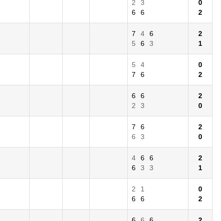
2
3
0
6
6
2
7
4
6
2
5
6
3
1
5
4
0
7
6
2
6
6
2
2
3
0
7
6
2
6
3
0
4
6
6
2
6
3
3
1
2
1
0
6
6
2
6
6
6
2