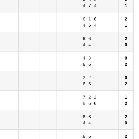
4
7
4
1
6
1
6
2
4
6
4
1
6
6
2
4
4
0
4
3
0
6
6
2
2
2
0
6
6
2
7
2
2
1
6
6
6
2
6
6
2
4
4
0
6
6
2