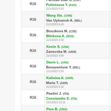
R16
Putintseva Y.
(KAZ)
11/1/2023 9:15
Wang Xin.
(CHN)
R16
Van Uytvanck A.
(BEL)
11/1/2023 6:40
Bouzkova M.
(CZE)
R16
Blinkova A.
(RUS)
11/1/2023 4:30
Kenin S.
(USA)
R16
Zanevska M.
(UKR)
11/1/2023 3:00
Davis L.
(USA)
R16
Bonaventure Y.
(BEL)
11/1/2023 2:25
Kalinina A.
(UKR)
R16
Maria T.
(GER)
11/1/2023 0:10
Paolini J.
(ITA)
R16
Cocciaretto E.
(ITA)
10/1/2023 23:10
Pera B.
(CRO)