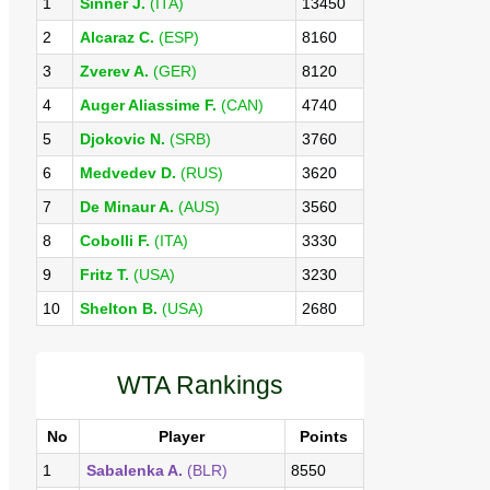
1
Sinner J.
(ITA)
13450
2
Alcaraz C.
(ESP)
8160
3
Zverev A.
(GER)
8120
4
Auger Aliassime F.
(CAN)
4740
5
Djokovic N.
(SRB)
3760
6
Medvedev D.
(RUS)
3620
7
De Minaur A.
(AUS)
3560
8
Cobolli F.
(ITA)
3330
9
Fritz T.
(USA)
3230
10
Shelton B.
(USA)
2680
WTA Rankings
No
Player
Points
1
Sabalenka A.
(BLR)
8550