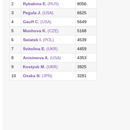
2
Rybakina E.
(RUS)
8056
3
Pegula J.
(USA)
6625
4
Gauff C.
(USA)
5649
5
Muchova K.
(CZE)
5168
6
Swiatek I.
(POL)
4539
7
Svitolina E.
(UKR)
4459
8
Anisimova A.
(USA)
4353
9
Kostyuk M.
(UKR)
3925
10
Osaka N.
(JPN)
3281