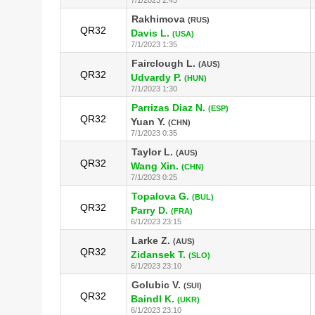
Rakhimova
(RUS)
QR32
Davis L.
(USA)
7/1/2023 1:35
Fairclough L.
(AUS)
QR32
Udvardy P.
(HUN)
7/1/2023 1:30
Parrizas Diaz N.
(ESP)
QR32
Yuan Y.
(CHN)
7/1/2023 0:35
Taylor L.
(AUS)
QR32
Wang Xin.
(CHN)
7/1/2023 0:25
Topalova G.
(BUL)
QR32
Parry D.
(FRA)
6/1/2023 23:15
Larke Z.
(AUS)
QR32
Zidansek T.
(SLO)
6/1/2023 23:10
Golubic V.
(SUI)
QR32
Baindl K.
(UKR)
6/1/2023 23:10