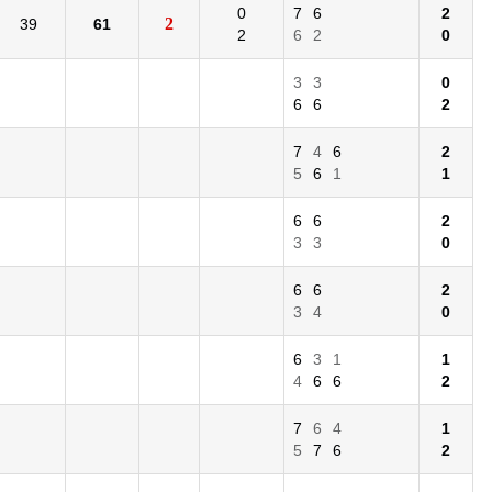
0
7
6
2
2
39
61
2
6
2
0
3
3
0
6
6
2
7
4
6
2
5
6
1
1
6
6
2
3
3
0
6
6
2
3
4
0
6
3
1
1
4
6
6
2
7
6
4
1
5
7
6
2