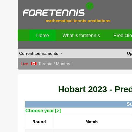
mathematical tennis predictions
Home
What is foretennis
Predicti
Current tournaments
Up
Live
Toronto / Montreal
Hobart 2023 - Pred
Su
Choose year [>]
Round
Match