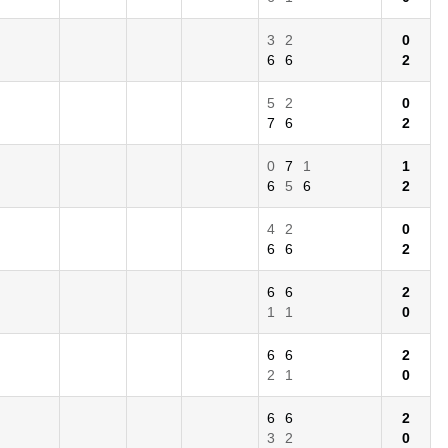
3
2
0
6
6
2
5
2
0
7
6
2
0
7
1
1
6
5
6
2
4
2
0
6
6
2
6
6
2
1
1
0
6
6
2
2
1
0
6
6
2
3
2
0