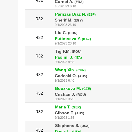
R32
Cornet A.
(FRA)
10/1/2023 0:10
Parrizas Diaz N.
(ESP)
R32
Sherif M.
(EGY)
9/1/2023 23:10
Liu C.
(CHN)
R32
Putintseva Y.
(KAZ)
9/1/2023 23:10
Tig P.M.
(ROU)
R32
Paolini J.
(ITA)
9/1/2023 9:35
Wang Xin.
(CHN)
R32
Gadecki O.
(AUS)
9/1/2023 6:40
Bouzkova M.
(CZE)
R32
Cristian J.
(ROU)
9/1/2023 3:25
Maria T.
(GER)
R32
Gibson T.
(AUS)
9/1/2023 1:55
Stephens S.
(USA)
R32
Davis L.
(USA)