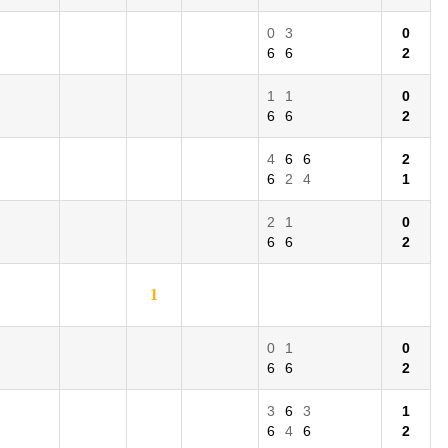
0
3
0
6
6
2
1
1
0
6
6
2
4
6
6
2
6
2
4
1
2
1
0
6
6
2
1
0
1
0
6
6
2
3
6
3
1
6
4
6
2