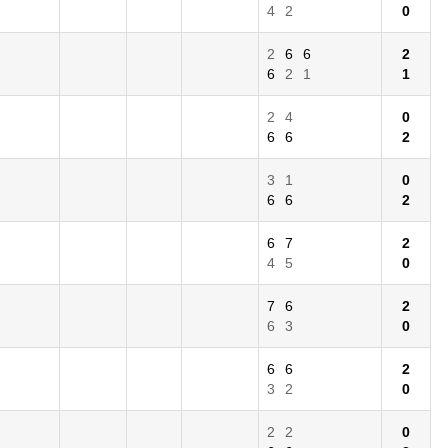
4
2
0
2
6
6
2
6
2
1
1
2
4
0
6
6
2
3
1
0
6
6
2
6
7
2
4
5
0
7
6
2
6
3
0
6
6
2
3
2
0
2
2
0