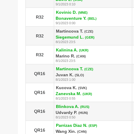
9/1/2023 0:10
Kovinic D.
(MNE)
R32
Bonaventure Y.
(BEL)
9/1/2023 0:00
Martincova T.
(CZE)
R32
Siegemund L.
(GER)
8/1/2023 23:5
Kalinina A.
(UKR)
R32
Marino R.
(CAN)
8/1/2023 23:5
Martincova T.
(CZE)
QR16
Juvan K.
(SLO)
8/1/2023 1:00
Kucova K.
(SVK)
QR16
Zanevska M.
(UKR)
8/1/2023 0:55
Blinkova A.
(RUS)
QR16
Udvardy P.
(HUN)
8/1/2023 0:50
Parrizas Diaz N.
(ESP)
QR16
Wang Xin.
(CHN)