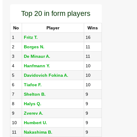
Top 20 in form players
No
Player
Wins
1
Fritz T.
16
2
Borges N.
11
3
De Minaur A.
11
4
Hanfmann Y.
10
5
Davidovich Fokina A.
10
6
Tiafoe F.
10
7
Shelton B.
9
8
Halys Q.
9
9
Zverev A.
9
10
Humbert U.
9
11
Nakashima B.
9