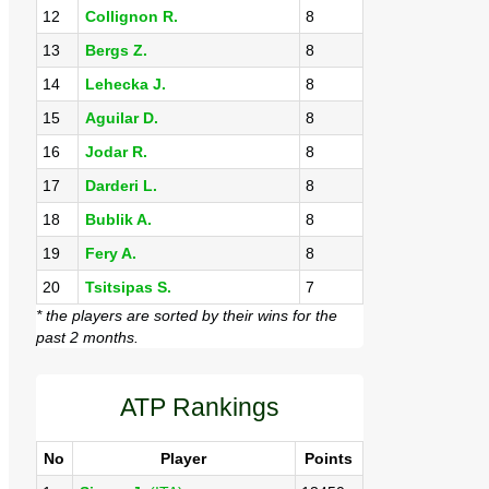
12
Collignon R.
8
13
Bergs Z.
8
14
Lehecka J.
8
15
Aguilar D.
8
16
Jodar R.
8
17
Darderi L.
8
18
Bublik A.
8
19
Fery A.
8
20
Tsitsipas S.
7
* the players are sorted by their wins for the
past 2 months.
ATP Rankings
No
Player
Points