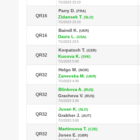
7/1/2023 23:10
Parry D.
(FRA)
QR16
Zidansek T.
(SLO)
7/1/2023 23:10
Baindl K.
(UKR)
QR16
Davis L.
(USA)
7/1/2023 23:5
Korpatsch T.
(GER)
QR32
Kucova K.
(SVK)
7/1/2023 5:00
Helgo M.
(NOR)
QR32
Zanevska M.
(UKR)
7/1/2023 4:30
Blinkova A.
(RUS)
QR32
Gracheva V.
(RUS)
7/1/2023 3:30
Juvan K.
(SLO)
QR32
Grabher J.
(AUT)
7/1/2023 3:00
Martincova T.
(CZE)
QR32
Jones E.
(GBR)
7/1/2023 2:45