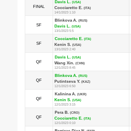
Davis L.
(USA)
FINAL
Cocciaretto E.
(ITA)
14/1/2023 1:10
Blinkova A.
(RUS)
SF
Davis L.
(USA)
13/1/2023 5:5
Cocciaretto E.
(ITA)
SF
Kenin S.
(USA)
13/1/2023 2:40
Davis L.
(USA)
QF
Wang Xin.
(CHN)
12/1/2023 8:45
Blinkova A.
(RUS)
QF
Putintseva Y.
(KAZ)
12/1/2023 6:50
Kalinina A.
(UKR)
QF
Kenin S.
(USA)
12/1/2023 3:15
Pera B.
(CRO)
QF
Cocciaretto E.
(ITA)
12/1/2023 0:10
Parrizas Diaz N.
(ESP)