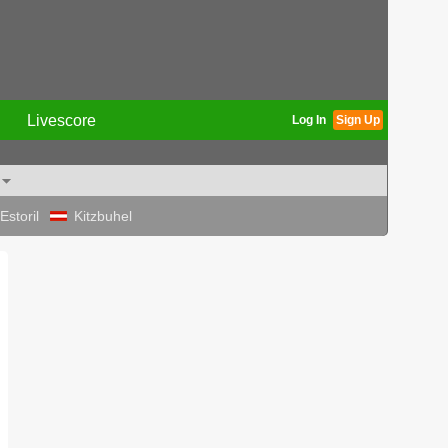
Livescore
Log In
Sign Up
Estoril
Kitzbuhel