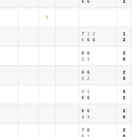
6
6
2
1
7
1
2
1
5
6
6
2
6
6
2
2
1
0
6
6
2
0
2
0
4
1
0
6
6
2
6
6
2
4
3
0
7
6
2
6
1
0