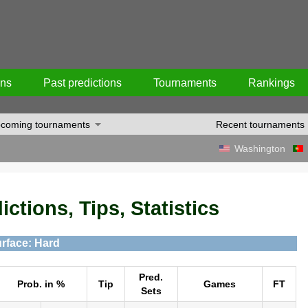
ons
Past predictions
Tournaments
Rankings
coming tournaments
Recent tournaments
Washington
ictions, Tips, Statistics
rface: Hard
Pred.
Prob. in %
Tip
Games
FT
Sets