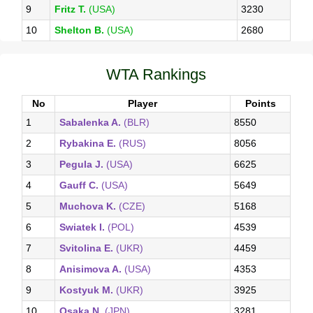
9
Fritz T.
(USA)
3230
10
Shelton B.
(USA)
2680
WTA Rankings
No
Player
Points
1
Sabalenka A.
(BLR)
8550
2
Rybakina E.
(RUS)
8056
3
Pegula J.
(USA)
6625
4
Gauff C.
(USA)
5649
5
Muchova K.
(CZE)
5168
6
Swiatek I.
(POL)
4539
7
Svitolina E.
(UKR)
4459
8
Anisimova A.
(USA)
4353
9
Kostyuk M.
(UKR)
3925
10
Osaka N.
(JPN)
3281