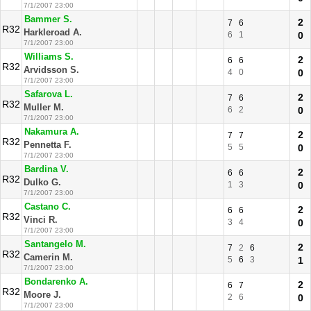
7/1/2007 23:00
Bammer S.
2
7
6
R32
Harkleroad A.
6
1
0
7/1/2007 23:00
Williams S.
2
6
6
R32
Arvidsson S.
4
0
0
7/1/2007 23:00
Safarova L.
2
7
6
R32
Muller M.
6
2
0
7/1/2007 23:00
Nakamura A.
2
7
7
R32
Pennetta F.
5
5
0
7/1/2007 23:00
Bardina V.
2
6
6
R32
Dulko G.
1
3
0
7/1/2007 23:00
Castano C.
2
6
6
R32
Vinci R.
3
4
0
7/1/2007 23:00
Santangelo M.
2
7
2
6
R32
Camerin M.
5
6
3
1
7/1/2007 23:00
Bondarenko A.
2
6
7
R32
Moore J.
2
6
0
7/1/2007 23:00