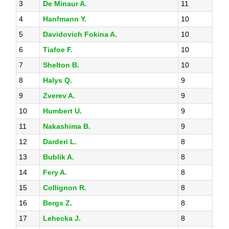
3
De Minaur A.
11
4
Hanfmann Y.
10
5
Davidovich Fokina A.
10
6
Tiafoe F.
10
7
Shelton B.
10
8
Halys Q.
9
9
Zverev A.
9
10
Humbert U.
9
11
Nakashima B.
9
12
Darderi L.
8
13
Bublik A.
8
14
Fery A.
8
15
Collignon R.
8
16
Bergs Z.
8
17
Lehecka J.
8