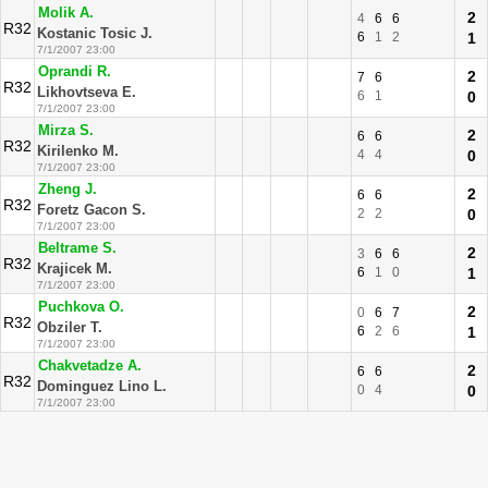
Molik A.
2
4
6
6
R32
Kostanic Tosic J.
6
1
2
1
7/1/2007 23:00
Oprandi R.
2
7
6
R32
Likhovtseva E.
6
1
0
7/1/2007 23:00
Mirza S.
2
6
6
R32
Kirilenko M.
4
4
0
7/1/2007 23:00
Zheng J.
2
6
6
R32
Foretz Gacon S.
2
2
0
7/1/2007 23:00
Beltrame S.
2
3
6
6
R32
Krajicek M.
6
1
0
1
7/1/2007 23:00
Puchkova O.
2
0
6
7
R32
Obziler T.
6
2
6
1
7/1/2007 23:00
Chakvetadze A.
2
6
6
R32
Dominguez Lino L.
0
4
0
7/1/2007 23:00