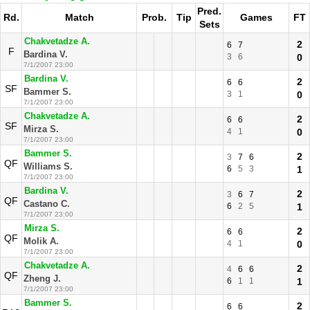
Pred.
Rd.
Match
Prob.
Tip
Games
FT
Sets
Chakvetadze A.
2
6
7
F
Bardina V.
3
6
0
7/1/2007 23:00
Bardina V.
2
6
6
SF
Bammer S.
3
1
0
7/1/2007 23:00
Chakvetadze A.
2
6
6
SF
Mirza S.
4
1
0
7/1/2007 23:00
Bammer S.
2
3
7
6
QF
Williams S.
6
5
3
1
7/1/2007 23:00
Bardina V.
2
3
6
7
QF
Castano C.
6
2
5
1
7/1/2007 23:00
Mirza S.
2
6
6
QF
Molik A.
4
1
0
7/1/2007 23:00
Chakvetadze A.
2
4
6
6
QF
Zheng J.
6
1
1
1
7/1/2007 23:00
Bammer S.
2
6
6