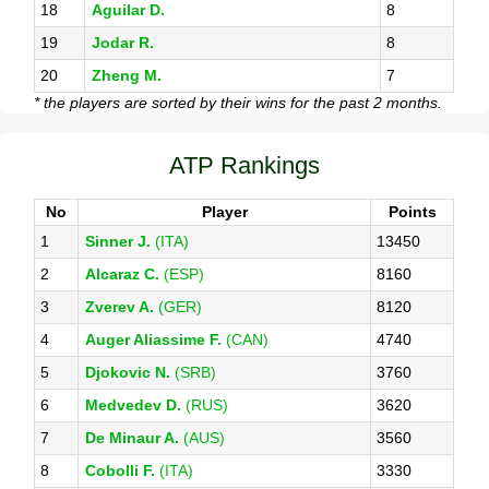
18
Aguilar D.
8
19
Jodar R.
8
20
Zheng M.
7
* the players are sorted by their wins for the past 2 months.
ATP Rankings
No
Player
Points
1
Sinner J.
(ITA)
13450
2
Alcaraz C.
(ESP)
8160
3
Zverev A.
(GER)
8120
4
Auger Aliassime F.
(CAN)
4740
5
Djokovic N.
(SRB)
3760
6
Medvedev D.
(RUS)
3620
7
De Minaur A.
(AUS)
3560
8
Cobolli F.
(ITA)
3330