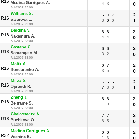
R16
Medina Garrigues A.
4
3
0
7/1/2007 23:00
Williams S.
2
6
3
7
R16
Safarova L.
3
6
6
1
7/1/2007 23:00
Bardina V.
2
6
6
R16
Nakamura A.
4
4
0
7/1/2007 23:00
Castano C.
2
6
6
R16
Santangelo M.
3
2
0
7/1/2007 23:00
Molik A.
2
6
7
R16
Bondarenko A.
3
5
0
7/1/2007 23:00
Mirza S.
2
6
6
6
R16
Oprandi R.
7
3
0
1
7/1/2007 23:00
Zheng J.
2
6
6
R16
Beltrame S.
1
3
0
7/1/2007 23:00
Chakvetadze A.
2
7
7
R16
Puchkova O.
6
5
0
7/1/2007 23:00
Medina Garrigues A.
2
6
6
R32
Vesnina E.
1
3
0