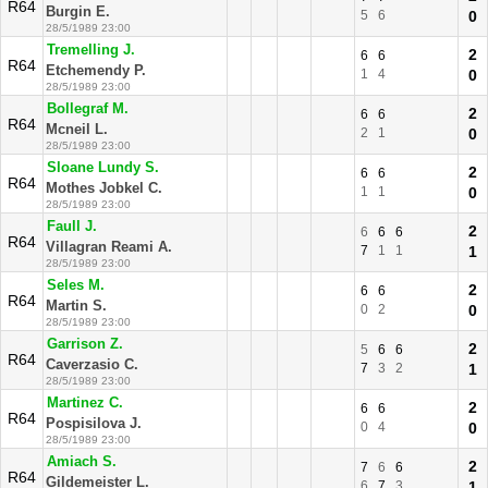
R64
Burgin E.
5
6
0
28/5/1989 23:00
Tremelling J.
2
6
6
R64
Etchemendy P.
1
4
0
28/5/1989 23:00
Bollegraf M.
2
6
6
R64
Mcneil L.
2
1
0
28/5/1989 23:00
Sloane Lundy S.
2
6
6
R64
Mothes Jobkel C.
1
1
0
28/5/1989 23:00
Faull J.
2
6
6
6
R64
Villagran Reami A.
7
1
1
1
28/5/1989 23:00
Seles M.
2
6
6
R64
Martin S.
0
2
0
28/5/1989 23:00
Garrison Z.
2
5
6
6
R64
Caverzasio C.
7
3
2
1
28/5/1989 23:00
Martinez C.
2
6
6
R64
Pospisilova J.
0
4
0
28/5/1989 23:00
Amiach S.
2
7
6
6
R64
Gildemeister L.
6
7
3
1