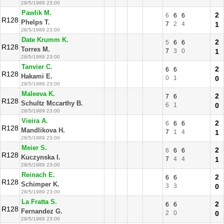
28/5/1989 23:00
Pawlik M.
2
6
6
6
R128
Phelps T.
7
2
4
1
28/5/1989 23:00
Date Krumm K.
2
5
6
6
R128
Torres M.
7
3
0
1
28/5/1989 23:00
Tanvier C.
2
6
6
R128
Hakami E.
0
1
0
28/5/1989 23:00
Maleeva K.
2
7
6
R128
Schultz Mccarthy B.
6
1
0
28/5/1989 23:00
Vieira A.
2
6
6
6
R128
Mandlikova H.
7
1
4
1
28/5/1989 23:00
Meier S.
2
6
6
6
R128
Kuczynska I.
7
4
4
1
28/5/1989 23:00
Reinach E.
2
6
6
R128
Schimper K.
3
3
0
28/5/1989 23:00
La Fratta S.
2
6
6
R128
Fernandez G.
2
0
0
28/5/1989 23:00