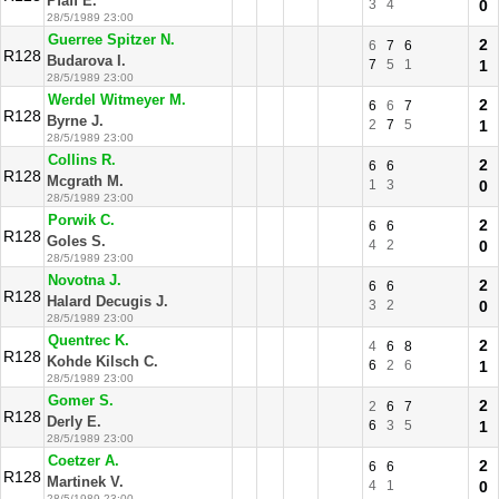
Pfaff E.
3
4
0
28/5/1989 23:00
Guerree Spitzer N.
2
6
7
6
R128
Budarova I.
7
5
1
1
28/5/1989 23:00
Werdel Witmeyer M.
2
6
6
7
R128
Byrne J.
2
7
5
1
28/5/1989 23:00
Collins R.
2
6
6
R128
Mcgrath M.
1
3
0
28/5/1989 23:00
Porwik C.
2
6
6
R128
Goles S.
4
2
0
28/5/1989 23:00
Novotna J.
2
6
6
R128
Halard Decugis J.
3
2
0
28/5/1989 23:00
Quentrec K.
2
4
6
8
R128
Kohde Kilsch C.
6
2
6
1
28/5/1989 23:00
Gomer S.
2
2
6
7
R128
Derly E.
6
3
5
1
28/5/1989 23:00
Coetzer A.
2
6
6
R128
Martinek V.
4
1
0
28/5/1989 23:00