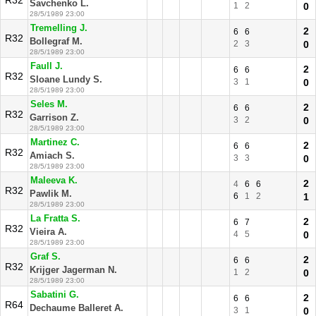
R32
Savchenko L.
1
2
0
28/5/1989 23:00
Tremelling J.
2
6
6
R32
Bollegraf M.
2
3
0
28/5/1989 23:00
Faull J.
2
6
6
R32
Sloane Lundy S.
3
1
0
28/5/1989 23:00
Seles M.
2
6
6
R32
Garrison Z.
3
2
0
28/5/1989 23:00
Martinez C.
2
6
6
R32
Amiach S.
3
3
0
28/5/1989 23:00
Maleeva K.
2
4
6
6
R32
Pawlik M.
6
1
2
1
28/5/1989 23:00
La Fratta S.
2
6
7
R32
Vieira A.
4
5
0
28/5/1989 23:00
Graf S.
2
6
6
R32
Krijger Jagerman N.
1
2
0
28/5/1989 23:00
Sabatini G.
2
6
6
R64
Dechaume Balleret A.
3
1
0