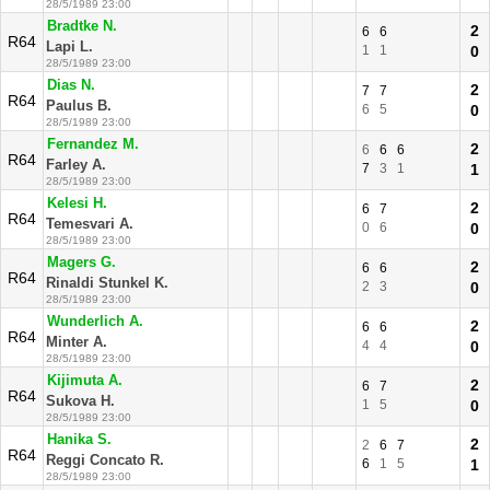
28/5/1989 23:00
Bradtke N.
2
6
6
R64
Lapi L.
1
1
0
28/5/1989 23:00
Dias N.
2
7
7
R64
Paulus B.
6
5
0
28/5/1989 23:00
Fernandez M.
2
6
6
6
R64
Farley A.
7
3
1
1
28/5/1989 23:00
Kelesi H.
2
6
7
R64
Temesvari A.
0
6
0
28/5/1989 23:00
Magers G.
2
6
6
R64
Rinaldi Stunkel K.
2
3
0
28/5/1989 23:00
Wunderlich A.
2
6
6
R64
Minter A.
4
4
0
28/5/1989 23:00
Kijimuta A.
2
6
7
R64
Sukova H.
1
5
0
28/5/1989 23:00
Hanika S.
2
2
6
7
R64
Reggi Concato R.
6
1
5
1
28/5/1989 23:00