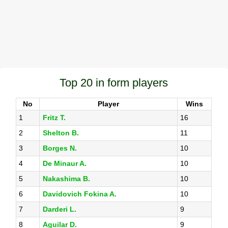
Top 20 in form players
No
Player
Wins
1
Fritz T.
16
2
Shelton B.
11
3
Borges N.
10
4
De Minaur A.
10
5
Nakashima B.
10
6
Davidovich Fokina A.
10
7
Darderi L.
9
8
Aguilar D.
9