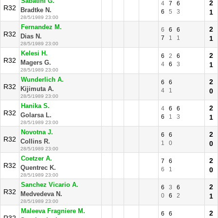
Sabatini G.
2
4
7
6
R32
Bradtke N.
6
5
3
1
28/5/1989 23:00
Fernandez M.
2
6
6
6
R32
Dias N.
7
1
1
1
28/5/1989 23:00
Kelesi H.
2
6
2
6
R32
Magers G.
4
6
3
1
28/5/1989 23:00
Wunderlich A.
2
6
6
R32
Kijimuta A.
4
1
0
28/5/1989 23:00
Hanika S.
2
4
6
6
R32
Golarsa L.
6
1
3
1
28/5/1989 23:00
Novotna J.
2
6
6
R32
Collins R.
1
0
0
28/5/1989 23:00
Coetzer A.
2
7
6
R32
Quentrec K.
6
1
0
28/5/1989 23:00
Sanchez Vicario A.
2
6
3
6
R32
Medvedeva N.
0
6
2
1
28/5/1989 23:00
Maleeva Fragniere M.
2
6
6