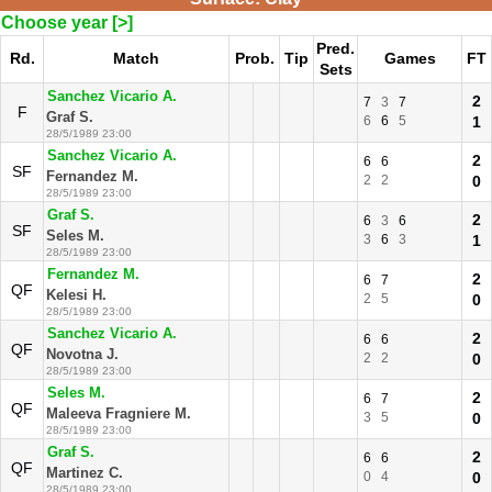
Choose year [>]
Pred.
Rd.
Match
Prob.
Tip
Games
FT
Sets
Sanchez Vicario A.
2
7
3
7
F
Graf S.
6
6
5
1
28/5/1989 23:00
Sanchez Vicario A.
2
6
6
SF
Fernandez M.
2
2
0
28/5/1989 23:00
Graf S.
2
6
3
6
SF
Seles M.
3
6
3
1
28/5/1989 23:00
Fernandez M.
2
6
7
QF
Kelesi H.
2
5
0
28/5/1989 23:00
Sanchez Vicario A.
2
6
6
QF
Novotna J.
2
2
0
28/5/1989 23:00
Seles M.
2
6
7
QF
Maleeva Fragniere M.
3
5
0
28/5/1989 23:00
Graf S.
2
6
6
QF
Martinez C.
0
4
0
28/5/1989 23:00