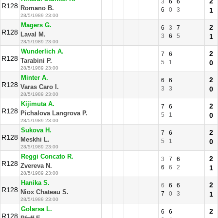
2
3
6
6
R128
Romano B.
6
0
3
1
28/5/1989 23:00
Magers G.
2
6
3
7
R128
Laval M.
3
6
5
1
28/5/1989 23:00
Wunderlich A.
2
7
6
R128
Tarabini P.
5
1
0
28/5/1989 23:00
Minter A.
2
6
6
R128
Varas Caro I.
3
3
0
28/5/1989 23:00
Kijimuta A.
2
7
6
R128
Pichalova Langrova P.
5
1
0
28/5/1989 23:00
Sukova H.
2
7
6
R128
Meskhi L.
5
1
0
28/5/1989 23:00
Reggi Concato R.
2
3
7
6
R128
Zvereva N.
6
6
2
1
28/5/1989 23:00
Hanika S.
2
6
6
6
R128
Niox Chateau S.
7
0
3
1
28/5/1989 23:00
Golarsa L.
2
6
6
R128