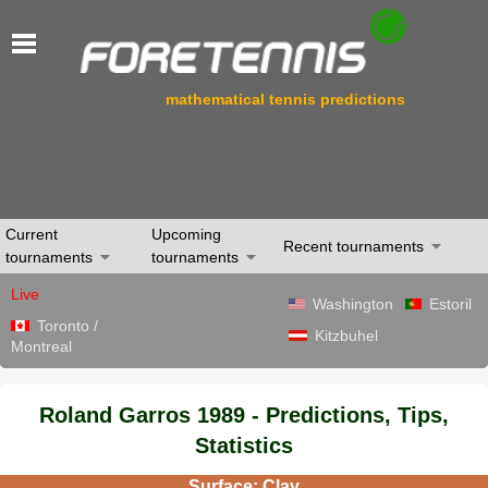
mathematical tennis predictions
Current
Upcoming
Recent tournaments
tournaments
tournaments
Live
Washington
Estoril
Toronto /
Kitzbuhel
Montreal
Roland Garros 1989 - Predictions, Tips,
Statistics
Surface: Clay