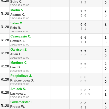
R128
Suire C.
1
2
0
28/5/1989 23:00
Martin S.
2
7
7
R128
Adams K.
5
6
0
28/5/1989 23:00
Seles M.
2
6
6
R128
Reis R.
4
1
0
28/5/1989 23:00
Caverzasio C.
2
6
6
R128
Devries A.
4
4
0
28/5/1989 23:00
Garrison Z.
2
6
6
R128
Allen L.
2
2
0
28/5/1989 23:00
Martinez C.
2
6
6
R128
Herr B.
3
2
0
28/5/1989 23:00
Pospisilova J.
2
6
6
R128
Krajcovicova D.
0
2
0
28/5/1989 23:00
Amiach S.
2
3
6
7
R128
Laskova L.
6
1
5
1
28/5/1989 23:00
Gildemeister L.
2
6
6
R128
Probst W.
4
3
0