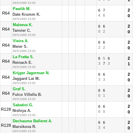
28/5/1989 23:00
Pawlik M.
2
6
7
R64
Date Krumm K.
4
6
0
28/5/1989 23:00
Maleeva K.
2
6
6
R64
Tanvier C.
0
2
0
28/5/1989 23:00
Vieira A.
2
6
6
R64
Meier S.
2
2
0
28/5/1989 23:00
La Fratta S.
2
6
5
6
R64
Reinach E.
3
7
3
1
28/5/1989 23:00
Krijger Jagerman N.
2
6
6
R64
Jaggard Lai M.
3
3
0
28/5/1989 23:00
Graf S.
2
6
6
R64
Fulco Villella B.
0
1
0
28/5/1989 23:00
Sabatini G.
2
6
6
R128
Nishiya A.
0
0
0
28/5/1989 23:00
Dechaume Balleret A.
2
6
6
R128
Marsikova R.
3
4
0
28/5/1989 23:00