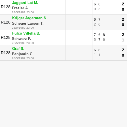
Jaggard Lai M.
2
6
6
R128
Frazier A.
0
3
0
28/5/1989 23:00
Krijger Jagerman N.
2
6
7
R128
Scheuer Larsen T.
2
6
0
28/5/1989 23:00
Fulco Villella B.
2
7
6
8
R128
Schwarz P.
5
7
6
1
28/5/1989 23:00
Graf S.
2
6
6
R128
Benjamin C.
1
1
0
28/5/1989 23:00