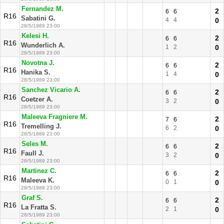
Fernandez M.
2
6
6
R16
Sabatini G.
4
4
0
28/5/1989 23:00
Kelesi H.
2
6
6
R16
Wunderlich A.
1
2
0
28/5/1989 23:00
Novotna J.
2
6
6
R16
Hanika S.
1
4
0
28/5/1989 23:00
Sanchez Vicario A.
2
6
6
R16
Coetzer A.
3
2
0
28/5/1989 23:00
Maleeva Fragniere M.
2
7
6
R16
Tremelling J.
6
2
0
28/5/1989 23:00
Seles M.
2
6
6
R16
Faull J.
3
2
0
28/5/1989 23:00
Martinez C.
2
6
6
R16
Maleeva K.
0
1
0
28/5/1989 23:00
Graf S.
2
6
6
R16
La Fratta S.
2
1
0
28/5/1989 23:00