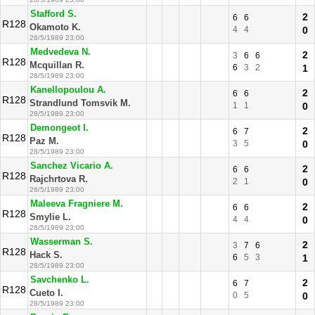
Stafford S.
2
6
6
R128
Okamoto K.
4
4
0
28/5/1989 23:00
Medvedeva N.
2
3
6
6
R128
Mcquillan R.
6
3
2
1
28/5/1989 23:00
Kanellopoulou A.
2
6
6
R128
Strandlund Tomsvik M.
1
1
0
28/5/1989 23:00
Demongeot I.
2
6
7
R128
Paz M.
3
5
0
28/5/1989 23:00
Sanchez Vicario A.
2
6
6
R128
Rajchrtova R.
2
1
0
28/5/1989 23:00
Maleeva Fragniere M.
2
6
6
R128
Smylie L.
4
4
0
28/5/1989 23:00
Wasserman S.
2
3
7
6
R128
Hack S.
6
5
3
1
28/5/1989 23:00
Savchenko L.
2
6
7
R128
Cueto I.
0
5
0
28/5/1989 23:00