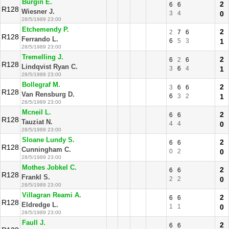
Burgin E.
2
6
6
R128
Wiesner J.
3
4
0
28/5/1989 23:00
Etchemendy P.
2
2
7
6
R128
Ferrando L.
6
5
3
1
28/5/1989 23:00
Tremelling J.
2
6
2
6
R128
Lindqvist Ryan C.
3
6
4
1
28/5/1989 23:00
Bollegraf M.
2
3
6
6
R128
Van Rensburg D.
6
3
2
1
28/5/1989 23:00
Mcneil L.
2
6
6
R128
Tauziat N.
4
4
0
28/5/1989 23:00
Sloane Lundy S.
2
6
6
R128
Cunningham C.
0
2
0
28/5/1989 23:00
Mothes Jobkel C.
2
6
6
R128
Frankl S.
2
2
0
28/5/1989 23:00
Villagran Reami A.
2
6
6
R128
Eldredge L.
1
1
0
28/5/1989 23:00
Faull J.
2
6
6