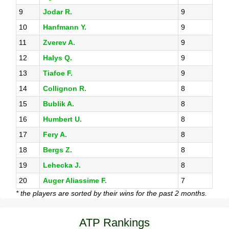
9
Jodar R.
9
10
Hanfmann Y.
9
11
Zverev A.
9
12
Halys Q.
9
13
Tiafoe F.
9
14
Collignon R.
8
15
Bublik A.
8
16
Humbert U.
8
17
Fery A.
8
18
Bergs Z.
8
19
Lehecka J.
8
20
Auger Aliassime F.
7
* the players are sorted by their wins for the past 2 months.
ATP Rankings