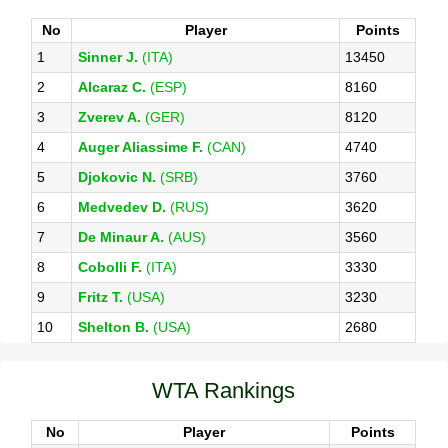
No
Player
Points
1
Sinner J.
(ITA)
13450
2
Alcaraz C.
(ESP)
8160
3
Zverev A.
(GER)
8120
4
Auger Aliassime F.
(CAN)
4740
5
Djokovic N.
(SRB)
3760
6
Medvedev D.
(RUS)
3620
7
De Minaur A.
(AUS)
3560
8
Cobolli F.
(ITA)
3330
9
Fritz T.
(USA)
3230
10
Shelton B.
(USA)
2680
WTA Rankings
No
Player
Points