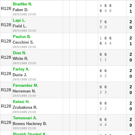
Bradtke N.
2
4
6
6
R128
Faber D.
6
4
0
1
28/5/1989 23:00
Lapi L.
2
7
6
R128
Field L.
5
0
0
28/5/1989 23:00
Paulus B.
2
1
6
6
R128
Cecchini S.
6
4
4
1
28/5/1989 23:00
Dias N.
2
6
6
R128
White R.
1
1
0
28/5/1989 23:00
Farley A.
2
6
6
R128
Durie J.
4
2
0
28/5/1989 23:00
Fernandez M.
2
6
6
R128
Herreman N.
2
3
0
28/5/1989 23:00
Kelesi H.
2
6
6
R128
Zrubakova R.
1
2
0
28/5/1989 23:00
Temesvari A.
2
6
6
R128
Bowes Hackney B.
4
4
0
28/5/1989 23:00
Rinaldi Stunkel K.