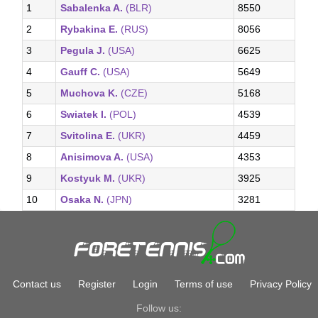
1
Sabalenka A.
(BLR)
8550
2
Rybakina E.
(RUS)
8056
3
Pegula J.
(USA)
6625
4
Gauff C.
(USA)
5649
5
Muchova K.
(CZE)
5168
6
Swiatek I.
(POL)
4539
7
Svitolina E.
(UKR)
4459
8
Anisimova A.
(USA)
4353
9
Kostyuk M.
(UKR)
3925
10
Osaka N.
(JPN)
3281
Contact us
Register
Login
Terms of use
Privacy Policy
Follow us: