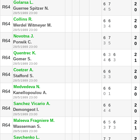
Golarsa L.
2
6
7
R64
Guerree Spitzer N.
4
5
0
28/5/1989 23:00
Collins R.
2
6
6
R64
Werdel Witmeyer M.
3
4
0
28/5/1989 23:00
Novotna J.
2
6
7
R64
Porwik C.
3
5
0
28/5/1989 23:00
Quentrec K.
2
6
3
6
R64
Gomer S.
4
6
3
1
28/5/1989 23:00
Coetzer A.
2
6
6
R64
Stafford S.
3
3
0
28/5/1989 23:00
Medvedeva N.
2
6
6
R64
Kanellopoulou A.
0
1
0
28/5/1989 23:00
Sanchez Vicario A.
2
6
6
R64
Demongeot I.
4
4
0
28/5/1989 23:00
Maleeva Fragniere M.
2
6
5
6
R64
Wasserman S.
3
7
3
1
28/5/1989 23:00
Savchenko L.
2
7
7