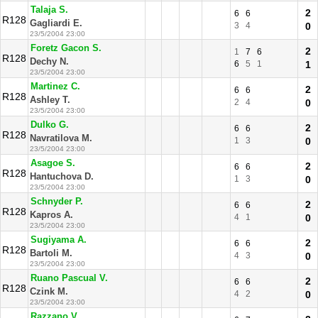
Talaja S.
2
6
6
R128
Gagliardi E.
3
4
0
23/5/2004 23:00
Foretz Gacon S.
2
1
7
6
R128
Dechy N.
6
5
1
1
23/5/2004 23:00
Martinez C.
2
6
6
R128
Ashley T.
2
4
0
23/5/2004 23:00
Dulko G.
2
6
6
R128
Navratilova M.
1
3
0
23/5/2004 23:00
Asagoe S.
2
6
6
R128
Hantuchova D.
1
3
0
23/5/2004 23:00
Schnyder P.
2
6
6
R128
Kapros A.
4
1
0
23/5/2004 23:00
Sugiyama A.
2
6
6
R128
Bartoli M.
4
3
0
23/5/2004 23:00
Ruano Pascual V.
2
6
6
R128
Czink M.
4
2
0
23/5/2004 23:00
Razzano V.