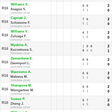
Williams S.
2
6
6
R16
Asagoe S.
3
1
0
23/5/2004 23:00
Capriati J.
2
7
6
R16
Schiavone F.
5
1
0
23/5/2004 23:00
Williams V.
2
6
7
R16
Zuluaga F.
1
6
0
23/5/2004 23:00
Myskina A.
2
1
6
8
R16
Kuznetsova S.
6
4
6
1
23/5/2004 23:00
Dementieva E.
2
6
6
R16
Davenport L.
1
3
0
23/5/2004 23:00
Mauresmo A.
2
6
6
R16
Maleeva M.
2
1
0
23/5/2004 23:00
Sharapova M.
2
6
6
R16
Weingartner M.
3
1
0
23/5/2004 23:00
Suarez P.
2
6
7
R16
Zheng J.
4
5
0
23/5/2004 23:00