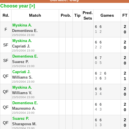
Choose year [>]
Pred.
Rd.
Match
Prob.
Tip
Games
FT
Sets
Myskina A.
2
6
6
F
Dementieva E.
1
2
0
23/5/2004 23:00
Myskina A.
2
6
6
SF
Capriati J.
2
2
0
23/5/2004 23:00
Dementieva E.
2
6
7
SF
Suarez P.
0
5
0
23/5/2004 23:00
Capriati J.
2
6
2
6
QF
Williams S.
3
6
3
1
23/5/2004 23:00
Myskina A.
2
6
6
QF
Williams V.
3
4
0
23/5/2004 23:00
Dementieva E.
2
6
6
QF
Mauresmo A.
4
3
0
23/5/2004 23:00
Suarez P.
2
6
6
QF
Sharapova M.
1
3
0
23/5/2004 23:00