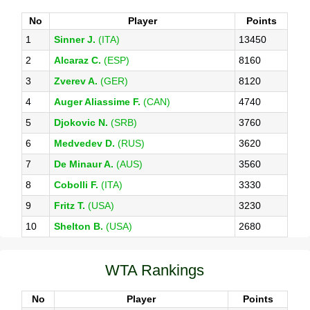
No
Player
Points
1
Sinner J.
(ITA)
13450
2
Alcaraz C.
(ESP)
8160
3
Zverev A.
(GER)
8120
4
Auger Aliassime F.
(CAN)
4740
5
Djokovic N.
(SRB)
3760
6
Medvedev D.
(RUS)
3620
7
De Minaur A.
(AUS)
3560
8
Cobolli F.
(ITA)
3330
9
Fritz T.
(USA)
3230
10
Shelton B.
(USA)
2680
WTA Rankings
No
Player
Points