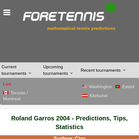
mathematical tennis predictions
Current
Upcoming
Recent tournaments
tournaments
tournaments
Live
Washington
Estoril
Toronto /
Kitzbuhel
Montreal
Roland Garros 2004 - Predictions, Tips,
Statistics
Surface: Clay