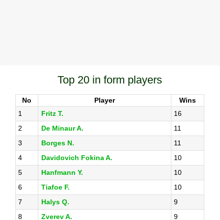
Top 20 in form players
No
Player
Wins
1
Fritz T.
16
2
De Minaur A.
11
3
Borges N.
11
4
Davidovich Fokina A.
10
5
Hanfmann Y.
10
6
Tiafoe F.
10
7
Halys Q.
9
8
Zverev A.
9