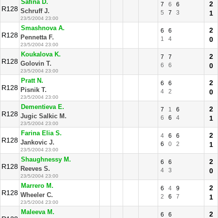
Safina D.
2
7
6
6
R128
Schruff J.
5
7
3
1
23/5/2004 23:00
Smashnova A.
2
6
6
R128
Pennetta F.
1
4
0
23/5/2004 23:00
Koukalova K.
2
7
7
R128
Golovin T.
6
6
0
23/5/2004 23:00
Pratt N.
2
6
6
R128
Pisnik T.
4
2
0
23/5/2004 23:00
Dementieva E.
2
7
1
6
R128
Jugic Salkic M.
6
6
4
1
23/5/2004 23:00
Farina Elia S.
2
4
6
6
R128
Jankovic J.
6
0
2
1
23/5/2004 23:00
Shaughnessy M.
2
6
6
R128
Reeves S.
4
3
0
23/5/2004 23:00
Marrero M.
2
6
4
9
R128
Wheeler C.
2
6
7
1
23/5/2004 23:00
Maleeva M.
2
6
6