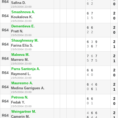
R64
Safina D.
6
2
0
23/5/2004 23:00
Smashnova A.
2
6
7
R64
Koukalova K.
1
5
0
23/5/2004 23:00
Dementieva E.
2
6
6
R64
Pratt N.
2
2
0
23/5/2004 23:00
Shaughnessy M.
2
6
3
9
R64
Farina Elia S.
3
6
7
1
23/5/2004 23:00
Maleeva M.
2
7
6
7
R64
Marrero M.
5
7
5
1
23/5/2004 23:00
Parra Santonja A.
2
6
6
R64
Raymond L.
4
0
0
23/5/2004 23:00
Mauresmo A.
2
6
4
6
R64
Medina Garrigues A.
0
6
1
1
23/5/2004 23:00
Petrova N.
2
6
6
R64
Fedak Y.
0
1
0
23/5/2004 23:00
Weingartner M.
2
4
6
6
R64
Camerin M.
6
4
4
1