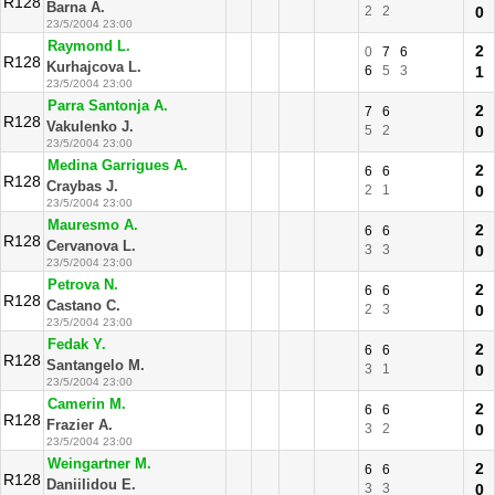
R128
Barna A.
2
2
0
23/5/2004 23:00
Raymond L.
2
0
7
6
R128
Kurhajcova L.
6
5
3
1
23/5/2004 23:00
Parra Santonja A.
2
7
6
R128
Vakulenko J.
5
2
0
23/5/2004 23:00
Medina Garrigues A.
2
6
6
R128
Craybas J.
2
1
0
23/5/2004 23:00
Mauresmo A.
2
6
6
R128
Cervanova L.
3
3
0
23/5/2004 23:00
Petrova N.
2
6
6
R128
Castano C.
2
3
0
23/5/2004 23:00
Fedak Y.
2
6
6
R128
Santangelo M.
3
1
0
23/5/2004 23:00
Camerin M.
2
6
6
R128
Frazier A.
3
2
0
23/5/2004 23:00
Weingartner M.
2
6
6
R128
Daniilidou E.
3
3
0