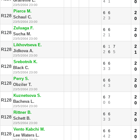
Granville L.
4
1
0
23/5/2004 23:00
Pierce M.
2
6
6
R128
Schaul C.
2
3
0
23/5/2004 23:00
Zuluaga F.
2
6
6
R128
Sucha M.
2
1
0
23/5/2004 23:00
Likhovtseva E.
2
6
1
7
R128
Jidkova A.
2
6
5
1
23/5/2004 23:00
Srebotnik K.
2
6
6
R128
Black C.
3
3
0
23/5/2004 23:00
Perry S.
2
6
6
R128
Obziler T.
4
3
0
23/5/2004 23:00
Kuznetsova S.
2
6
7
R128
Bacheva L.
0
6
0
23/5/2004 23:00
Rittner B.
2
6
6
R128
Schett B.
3
3
0
23/5/2004 23:00
Vento Kabchi M.
2
6
6
R128
Lee Waters L.
4
2
0
23/5/2004 23:00