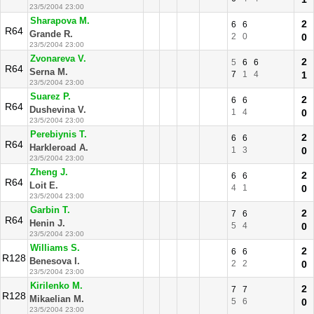
23/5/2004 23:00
Sharapova M.
2
6
6
R64
Grande R.
2
0
0
23/5/2004 23:00
Zvonareva V.
2
5
6
6
R64
Serna M.
7
1
4
1
23/5/2004 23:00
Suarez P.
2
6
6
R64
Dushevina V.
1
4
0
23/5/2004 23:00
Perebiynis T.
2
6
6
R64
Harkleroad A.
1
3
0
23/5/2004 23:00
Zheng J.
2
6
6
R64
Loit E.
4
1
0
23/5/2004 23:00
Garbin T.
2
7
6
R64
Henin J.
5
4
0
23/5/2004 23:00
Williams S.
2
6
6
R128
Benesova I.
2
2
0
23/5/2004 23:00
Kirilenko M.
2
7
7
R128
Mikaelian M.
5
6
0
23/5/2004 23:00