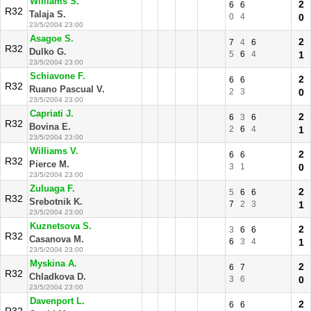
Williams S.
2
6
6
R32
Talaja S.
0
4
0
23/5/2004 23:00
Asagoe S.
2
7
4
6
R32
Dulko G.
5
6
4
1
23/5/2004 23:00
Schiavone F.
2
6
6
R32
Ruano Pascual V.
2
3
0
23/5/2004 23:00
Capriati J.
2
6
3
6
R32
Bovina E.
2
6
4
1
23/5/2004 23:00
Williams V.
2
6
6
R32
Pierce M.
3
1
0
23/5/2004 23:00
Zuluaga F.
2
5
6
6
R32
Srebotnik K.
7
2
3
1
23/5/2004 23:00
Kuznetsova S.
2
3
6
6
R32
Casanova M.
6
3
4
1
23/5/2004 23:00
Myskina A.
2
6
7
R32
Chladkova D.
3
6
0
23/5/2004 23:00
Davenport L.
2
6
6