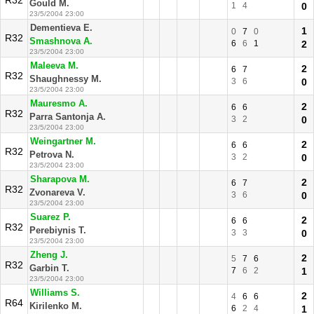
R32
Gould M.
1
4
0
23/5/2004 23:00
Dementieva E.
1
0
7
0
R32
Smashnova A.
6
6
1
2
23/5/2004 23:00
Maleeva M.
2
6
7
R32
Shaughnessy M.
3
6
0
23/5/2004 23:00
Mauresmo A.
2
6
6
R32
Parra Santonja A.
3
2
0
23/5/2004 23:00
Weingartner M.
2
6
6
R32
Petrova N.
3
2
0
23/5/2004 23:00
Sharapova M.
2
6
7
R32
Zvonareva V.
3
6
0
23/5/2004 23:00
Suarez P.
2
6
6
R32
Perebiynis T.
3
3
0
23/5/2004 23:00
Zheng J.
2
5
7
6
R32
Garbin T.
7
6
2
1
23/5/2004 23:00
Williams S.
2
4
6
6
R64
Kirilenko M.
6
2
4
1