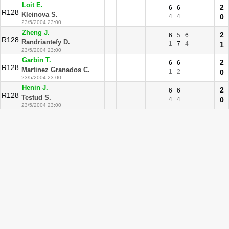
Loit E.
2
6
6
R128
Kleinova S.
4
4
0
23/5/2004 23:00
Zheng J.
2
6
5
6
R128
Randriantefy D.
1
7
4
1
23/5/2004 23:00
Garbin T.
2
6
6
R128
Martinez Granados C.
1
2
0
23/5/2004 23:00
Henin J.
2
6
6
R128
Testud S.
4
4
0
23/5/2004 23:00