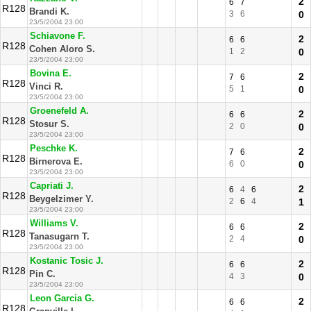
2
6
7
R128
Brandi K.
3
6
0
23/5/2004 23:00
Schiavone F.
2
6
6
R128
Cohen Aloro S.
1
2
0
23/5/2004 23:00
Bovina E.
2
7
6
R128
Vinci R.
5
1
0
23/5/2004 23:00
Groenefeld A.
2
6
6
R128
Stosur S.
2
0
0
23/5/2004 23:00
Peschke K.
2
7
6
R128
Birnerova E.
6
0
0
23/5/2004 23:00
Capriati J.
2
6
4
6
R128
Beygelzimer Y.
2
6
4
1
23/5/2004 23:00
Williams V.
2
6
6
R128
Tanasugarn T.
2
4
0
23/5/2004 23:00
Kostanic Tosic J.
2
6
6
R128
Pin C.
4
3
0
23/5/2004 23:00
Leon Garcia G.
2
6
6
R128