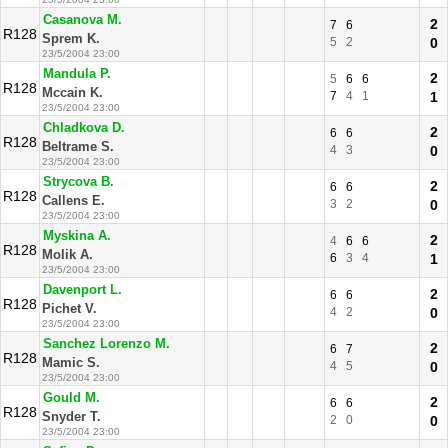
Casanova M.
2
7
6
R128
Sprem K.
5
2
0
23/5/2004 23:00
Mandula P.
2
5
6
6
R128
Mccain K.
7
4
1
1
23/5/2004 23:00
Chladkova D.
2
6
6
R128
Beltrame S.
4
3
0
23/5/2004 23:00
Strycova B.
2
6
6
R128
Callens E.
3
2
0
23/5/2004 23:00
Myskina A.
2
4
6
6
R128
Molik A.
6
3
4
1
23/5/2004 23:00
Davenport L.
2
6
6
R128
Pichet V.
4
2
0
23/5/2004 23:00
Sanchez Lorenzo M.
2
6
7
R128
Mamic S.
4
5
0
23/5/2004 23:00
Gould M.
2
6
6
R128
Snyder T.
2
0
0
23/5/2004 23:00