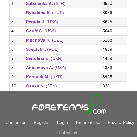
1
Sabalenka A.
(BLR)
8550
2
Rybakina E.
(RUS)
8056
3
Pegula J.
(USA)
6625
4
Gauff C.
(USA)
5649
5
Muchova K.
(CZE)
5168
6
Swiatek I.
(POL)
4539
7
Svitolina E.
(UKR)
4459
8
Anisimova A.
(USA)
4353
9
Kostyuk M.
(UKR)
3925
10
Osaka N.
(JPN)
3281
Contact us
Register
Login
Terms of use
Privacy Policy
Follow us: