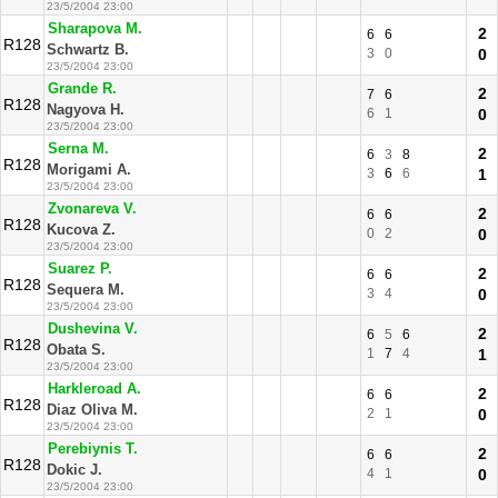
23/5/2004 23:00
Sharapova M.
2
6
6
R128
Schwartz B.
3
0
0
23/5/2004 23:00
Grande R.
2
7
6
R128
Nagyova H.
6
1
0
23/5/2004 23:00
Serna M.
2
6
3
8
R128
Morigami A.
3
6
6
1
23/5/2004 23:00
Zvonareva V.
2
6
6
R128
Kucova Z.
0
2
0
23/5/2004 23:00
Suarez P.
2
6
6
R128
Sequera M.
3
4
0
23/5/2004 23:00
Dushevina V.
2
6
5
6
R128
Obata S.
1
7
4
1
23/5/2004 23:00
Harkleroad A.
2
6
6
R128
Diaz Oliva M.
2
1
0
23/5/2004 23:00
Perebiynis T.
2
6
6
R128
Dokic J.
4
1
0
23/5/2004 23:00