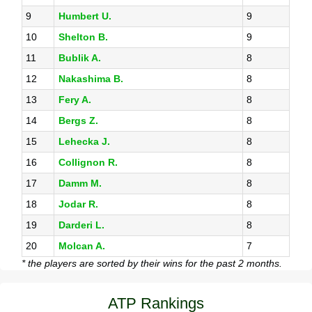
9
Humbert U.
9
10
Shelton B.
9
11
Bublik A.
8
12
Nakashima B.
8
13
Fery A.
8
14
Bergs Z.
8
15
Lehecka J.
8
16
Collignon R.
8
17
Damm M.
8
18
Jodar R.
8
19
Darderi L.
8
20
Molcan A.
7
* the players are sorted by their wins for the past 2 months.
ATP Rankings