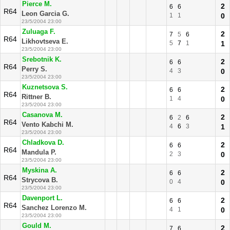
Pierce M.
2
6
6
R64
Leon Garcia G.
1
1
0
23/5/2004 23:00
Zuluaga F.
2
7
5
6
R64
Likhovtseva E.
5
7
1
1
23/5/2004 23:00
Srebotnik K.
2
6
6
R64
Perry S.
4
3
0
23/5/2004 23:00
Kuznetsova S.
2
6
6
R64
Rittner B.
1
4
0
23/5/2004 23:00
Casanova M.
2
6
2
6
R64
Vento Kabchi M.
4
6
3
1
23/5/2004 23:00
Chladkova D.
2
6
6
R64
Mandula P.
2
3
0
23/5/2004 23:00
Myskina A.
2
6
6
R64
Strycova B.
0
4
0
23/5/2004 23:00
Davenport L.
2
6
6
R64
Sanchez Lorenzo M.
4
1
0
23/5/2004 23:00
Gould M.
2
7
6