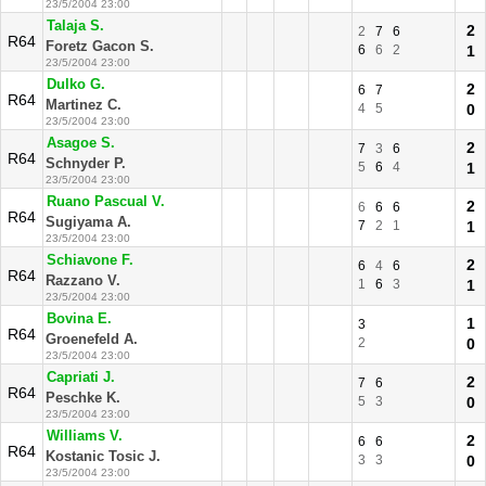
23/5/2004 23:00
Talaja S.
2
2
7
6
R64
Foretz Gacon S.
6
6
2
1
23/5/2004 23:00
Dulko G.
2
6
7
R64
Martinez C.
4
5
0
23/5/2004 23:00
Asagoe S.
2
7
3
6
R64
Schnyder P.
5
6
4
1
23/5/2004 23:00
Ruano Pascual V.
2
6
6
6
R64
Sugiyama A.
7
2
1
1
23/5/2004 23:00
Schiavone F.
2
6
4
6
R64
Razzano V.
1
6
3
1
23/5/2004 23:00
Bovina E.
1
3
R64
Groenefeld A.
2
0
23/5/2004 23:00
Capriati J.
2
7
6
R64
Peschke K.
5
3
0
23/5/2004 23:00
Williams V.
2
6
6
R64
Kostanic Tosic J.
3
3
0
23/5/2004 23:00