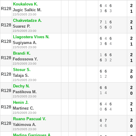
Koukalova K.
2
6
4
6
R128
Jugic Salkic M.
3
6
3
1
22/5/2005 23:00
Chakvetadze A.
2
7
1
6
R128
Suarez P.
5
6
0
1
22/5/2005 23:00
Llagostera Vives N.
2
6
4
6
R128
Sugiyama A.
3
6
4
1
22/5/2005 23:00
Brandi K.
2
1
6
6
R128
Fedossova Y.
6
3
2
1
22/5/2005 23:00
Stosur S.
2
6
6
R128
Talaja S.
1
2
0
22/5/2005 23:00
Dechy N.
2
6
6
R128
Pastikova M.
1
4
0
22/5/2005 23:00
Henin J.
2
6
4
6
R128
Martinez C.
0
6
4
1
22/5/2005 23:00
Ruano Pascual V.
2
6
7
R128
Yakimova A.
4
6
0
22/5/2005 23:00
Medina Garrigues A.