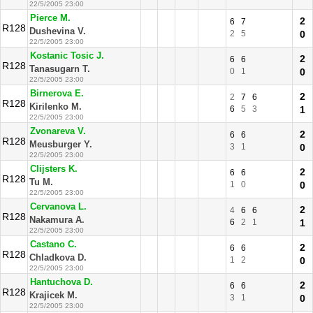
22/5/2005 23:00
Pierce M.
2
6
7
R128
Dushevina V.
2
5
0
22/5/2005 23:00
Kostanic Tosic J.
2
6
6
R128
Tanasugarn T.
0
1
0
22/5/2005 23:00
Birnerova E.
2
2
7
6
R128
Kirilenko M.
6
5
3
1
22/5/2005 23:00
Zvonareva V.
2
6
6
R128
Meusburger Y.
3
1
0
22/5/2005 23:00
Clijsters K.
2
6
6
R128
Tu M.
1
0
0
22/5/2005 23:00
Cervanova L.
2
4
6
6
R128
Nakamura A.
6
2
1
1
22/5/2005 23:00
Castano C.
2
6
6
R128
Chladkova D.
1
2
0
22/5/2005 23:00
Hantuchova D.
2
6
6
R128
Krajicek M.
3
1
0
22/5/2005 23:00