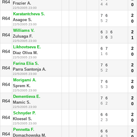
R64
Frazier A.
4
4
0
22/5/2005 23:00
Karatantcheva S.
2
7
6
R64
Asagoe S.
5
2
0
22/5/2005 23:00
Williams V.
2
6
3
6
R64
Zuluaga F.
3
6
3
1
22/5/2005 23:00
Likhovtseva E.
2
6
7
R64
Diaz Oliva M.
1
6
0
22/5/2005 23:00
Farina Elia S.
2
7
6
R64
Parra Santonja A.
5
2
0
22/5/2005 23:00
Morigami A.
2
7
6
R64
Sprem K.
5
3
0
22/5/2005 23:00
Dementieva E.
2
7
6
R64
Mamic S.
6
2
0
22/5/2005 23:00
Schnyder P.
2
6
6
R64
Kloesel S.
2
3
0
22/5/2005 23:00
Pennetta F.
2
6
6
R64
Domachowska M.
4
3
0