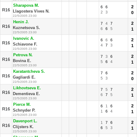
Sharapova M.
2
6
6
R16
Llagostera Vives N.
2
3
0
22/5/2005 23:00
Henin J.
2
7
4
7
R16
Kuznetsova S.
6
6
5
1
22/5/2005 23:00
Ivanovic A.
2
6
6
6
R16
Schiavone F.
4
7
3
1
22/5/2005 23:00
Petrova N.
2
7
3
6
R16
Bovina E.
5
6
4
1
22/5/2005 23:00
Karatantcheva S.
2
7
6
R16
Gagliardi E.
5
3
0
22/5/2005 23:00
Likhovtseva E.
2
7
5
7
R16
Dementieva E.
6
7
5
1
22/5/2005 23:00
Pierce M.
2
6
1
6
R16
Schnyder P.
1
6
4
1
22/5/2005 23:00
Davenport L.
2
1
7
6
R16
Clijsters K.
6
5
3
1
22/5/2005 23:00