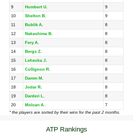
9
Humbert U.
9
10
Shelton B.
9
11
Bublik A.
8
12
Nakashima B.
8
13
Fery A.
8
14
Bergs Z.
8
15
Lehecka J.
8
16
Collignon R.
8
17
Damm M.
8
18
Jodar R.
8
19
Darderi L.
8
20
Molcan A.
7
* the players are sorted by their wins for the past 2 months.
ATP Rankings