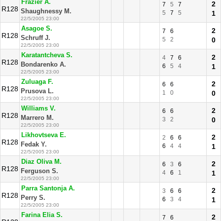
Frazier A.
2
7
5
7
R128
Shaughnessy M.
5
7
5
1
22/5/2005 23:00
Asagoe S.
2
7
6
R128
Schruff J.
5
2
0
22/5/2005 23:00
Karatantcheva S.
2
4
7
6
R128
Bondarenko A.
6
5
4
1
22/5/2005 23:00
Zuluaga F.
2
6
6
R128
Prusova L.
1
0
0
22/5/2005 23:00
Williams V.
2
6
6
R128
Marrero M.
3
2
0
22/5/2005 23:00
Likhovtseva E.
2
2
6
6
R128
Fedak Y.
6
4
4
1
22/5/2005 23:00
Diaz Oliva M.
2
6
3
6
R128
Ferguson S.
4
6
1
1
22/5/2005 23:00
Parra Santonja A.
2
3
6
6
R128
Perry S.
6
3
4
1
22/5/2005 23:00
Farina Elia S.
2
7
6