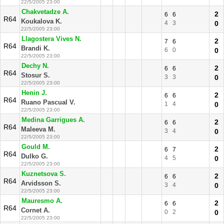
22/5/2005 23:00
Chakvetadze A.
2
6
6
R64
Koukalova K.
4
3
0
22/5/2005 23:00
Llagostera Vives N.
2
7
6
R64
Brandi K.
6
0
0
22/5/2005 23:00
Dechy N.
2
6
6
R64
Stosur S.
3
3
0
22/5/2005 23:00
Henin J.
2
6
6
R64
Ruano Pascual V.
1
4
0
22/5/2005 23:00
Medina Garrigues A.
2
6
6
R64
Maleeva M.
3
4
0
22/5/2005 23:00
Gould M.
2
6
7
R64
Dulko G.
4
5
0
22/5/2005 23:00
Kuznetsova S.
2
6
6
R64
Arvidsson S.
3
4
0
22/5/2005 23:00
Mauresmo A.
2
6
6
R64
Cornet A.
0
2
0
22/5/2005 23:00