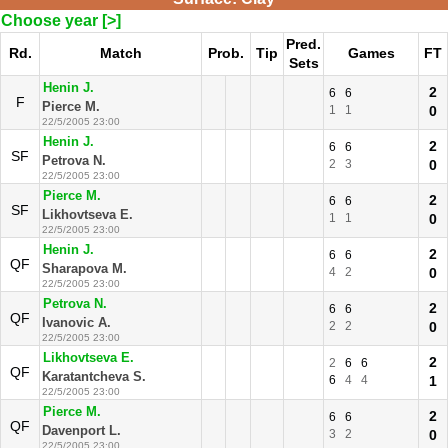
Choose year [>]
Pred.
Rd.
Match
Prob.
Tip
Games
FT
Sets
Henin J.
2
6
6
F
Pierce M.
1
1
0
22/5/2005 23:00
Henin J.
2
6
6
SF
Petrova N.
2
3
0
22/5/2005 23:00
Pierce M.
2
6
6
SF
Likhovtseva E.
1
1
0
22/5/2005 23:00
Henin J.
2
6
6
QF
Sharapova M.
4
2
0
22/5/2005 23:00
Petrova N.
2
6
6
QF
Ivanovic A.
2
2
0
22/5/2005 23:00
Likhovtseva E.
2
2
6
6
QF
Karatantcheva S.
6
4
4
1
22/5/2005 23:00
Pierce M.
2
6
6
QF
Davenport L.
3
2
0
22/5/2005 23:00