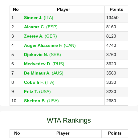
No
Player
Points
1
Sinner J.
(ITA)
13450
2
Alcaraz C.
(ESP)
8160
3
Zverev A.
(GER)
8120
4
Auger Aliassime F.
(CAN)
4740
5
Djokovic N.
(SRB)
3760
6
Medvedev D.
(RUS)
3620
7
De Minaur A.
(AUS)
3560
8
Cobolli F.
(ITA)
3330
9
Fritz T.
(USA)
3230
10
Shelton B.
(USA)
2680
WTA Rankings
No
Player
Points