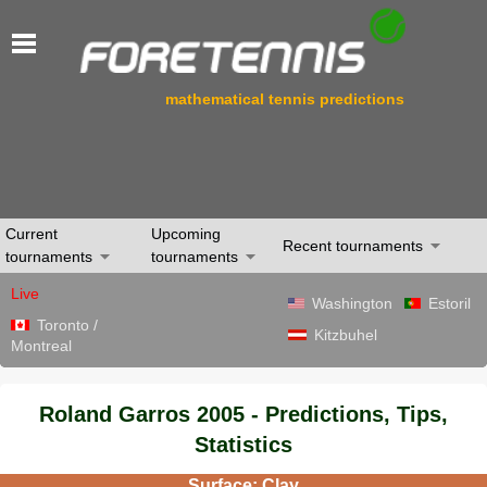
mathematical tennis predictions
Current
Upcoming
Recent tournaments
tournaments
tournaments
Live
Washington
Estoril
Toronto /
Kitzbuhel
Montreal
Roland Garros 2005 - Predictions, Tips,
Statistics
Surface: Clay