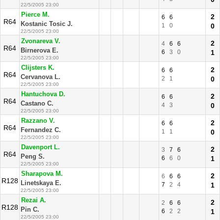
22/5/2005 23:00
Pierce M.
2
6
6
R64
Kostanic Tosic J.
1
0
0
22/5/2005 23:00
Zvonareva V.
2
4
6
6
R64
Birnerova E.
6
3
0
1
22/5/2005 23:00
Clijsters K.
2
6
6
R64
Cervanova L.
2
1
0
22/5/2005 23:00
Hantuchova D.
2
6
6
R64
Castano C.
4
3
0
22/5/2005 23:00
Razzano V.
2
6
6
R64
Fernandez C.
1
1
0
22/5/2005 23:00
Davenport L.
2
3
7
6
R64
Peng S.
6
6
0
1
22/5/2005 23:00
Sharapova M.
2
6
6
6
R128
Linetskaya E.
7
2
4
1
22/5/2005 23:00
Rezai A.
2
2
6
6
R128
Pin C.
6
2
2
1
22/5/2005 23:00