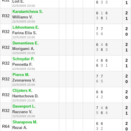
R32
Loit E.
6
3
3
1
22/5/2005 23:00
Karatantcheva S.
2
6
1
6
R32
Williams V.
3
6
1
1
22/5/2005 23:00
Likhovtseva E.
2
7
7
R32
Farina Elia S.
5
6
0
22/5/2005 23:00
Dementieva E.
2
6
4
6
R32
Morigami A.
3
6
3
1
22/5/2005 23:00
Schnyder P.
2
4
6
6
R32
Pennetta F.
6
0
1
1
22/5/2005 23:00
Pierce M.
2
7
7
R32
Zvonareva V.
6
5
0
22/5/2005 23:00
Clijsters K.
2
6
6
R32
Hantuchova D.
4
2
0
22/5/2005 23:00
Davenport L.
2
7
4
6
R32
Razzano V.
5
6
4
1
22/5/2005 23:00
Sharapova M.
2
6
6
R64
Rezai A.
3
2
0