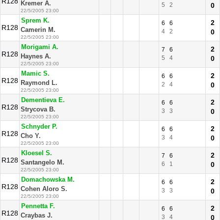
R128
Kremer A.
5
2
0
22/5/2005 23:00
Sprem K.
2
6
6
R128
Camerin M.
4
2
0
22/5/2005 23:00
Morigami A.
2
7
6
R128
Haynes A.
5
4
0
22/5/2005 23:00
Mamic S.
2
6
6
R128
Raymond L.
2
4
0
22/5/2005 23:00
Dementieva E.
2
6
6
R128
Strycova B.
3
3
0
22/5/2005 23:00
Schnyder P.
2
6
6
R128
Cho Y.
3
4
0
22/5/2005 23:00
Kloesel S.
2
7
6
R128
Santangelo M.
6
1
0
22/5/2005 23:00
Domachowska M.
2
6
6
R128
Cohen Aloro S.
3
3
0
22/5/2005 23:00
Pennetta F.
2
6
6
R128
Craybas J.
3
4
0