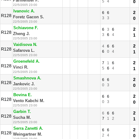
Parmentier P.
5
4
0
22/5/2005 23:00
Ivanovic A.
2
6
6
R128
Foretz Gacon S.
3
3
0
22/5/2005 23:00
Schiavone F.
2
6
3
6
R128
Zheng J.
3
6
4
1
22/5/2005 23:00
Vaidisova N.
2
4
6
6
R128
Safarova L.
6
0
4
1
22/5/2005 23:00
Groenefeld A.
2
7
1
6
R128
Vinci R.
5
6
4
1
22/5/2005 23:00
Smashnova A.
2
6
6
R128
Jankovic J.
0
3
0
22/5/2005 23:00
Bovina E.
2
6
6
R128
Vento Kabchi M.
0
3
0
22/5/2005 23:00
Garbin T.
2
6
6
6
R128
Sucha M.
7
1
2
1
22/5/2005 23:00
Serra Zanetti A.
2
6
6
R128
Weingartner M.
2
4
0
22/5/2005 23:00