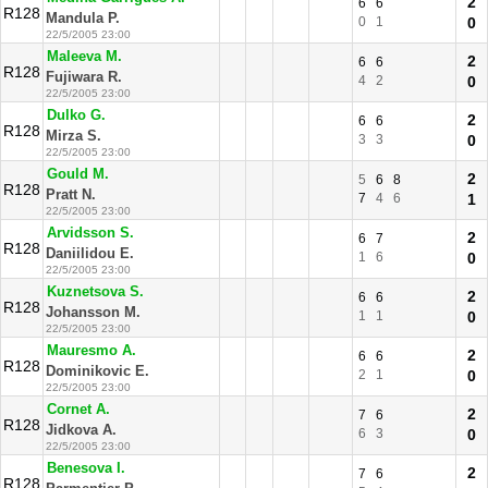
2
6
6
R128
Mandula P.
0
1
0
22/5/2005 23:00
Maleeva M.
2
6
6
R128
Fujiwara R.
4
2
0
22/5/2005 23:00
Dulko G.
2
6
6
R128
Mirza S.
3
3
0
22/5/2005 23:00
Gould M.
2
5
6
8
R128
Pratt N.
7
4
6
1
22/5/2005 23:00
Arvidsson S.
2
6
7
R128
Daniilidou E.
1
6
0
22/5/2005 23:00
Kuznetsova S.
2
6
6
R128
Johansson M.
1
1
0
22/5/2005 23:00
Mauresmo A.
2
6
6
R128
Dominikovic E.
2
1
0
22/5/2005 23:00
Cornet A.
2
7
6
R128
Jidkova A.
6
3
0
22/5/2005 23:00
Benesova I.
2
7
6
R128