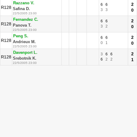
Razzano V.
2
6
6
R128
Safina D.
3
3
0
22/5/2005 23:00
Fernandez C.
2
6
6
R128
Panova T.
3
2
0
22/5/2005 23:00
Peng S.
2
6
6
R128
Andrieux M.
0
1
0
22/5/2005 23:00
Davenport L.
2
3
6
6
R128
Srebotnik K.
6
2
2
1
22/5/2005 23:00