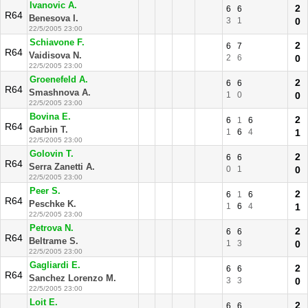
Ivanovic A.
2
6
6
R64
Benesova I.
3
1
0
22/5/2005 23:00
Schiavone F.
2
6
7
R64
Vaidisova N.
2
6
0
22/5/2005 23:00
Groenefeld A.
2
6
6
R64
Smashnova A.
1
0
0
22/5/2005 23:00
Bovina E.
2
6
1
6
R64
Garbin T.
1
6
4
1
22/5/2005 23:00
Golovin T.
2
6
6
R64
Serra Zanetti A.
0
1
0
22/5/2005 23:00
Peer S.
2
6
1
6
R64
Peschke K.
1
6
4
1
22/5/2005 23:00
Petrova N.
2
6
6
R64
Beltrame S.
1
3
0
22/5/2005 23:00
Gagliardi E.
2
6
6
R64
Sanchez Lorenzo M.
3
3
0
22/5/2005 23:00
Loit E.
2
6
6