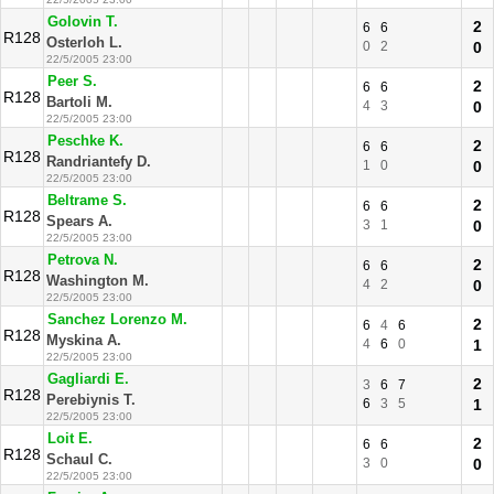
Golovin T.
2
6
6
R128
Osterloh L.
0
2
0
22/5/2005 23:00
Peer S.
2
6
6
R128
Bartoli M.
4
3
0
22/5/2005 23:00
Peschke K.
2
6
6
R128
Randriantefy D.
1
0
0
22/5/2005 23:00
Beltrame S.
2
6
6
R128
Spears A.
3
1
0
22/5/2005 23:00
Petrova N.
2
6
6
R128
Washington M.
4
2
0
22/5/2005 23:00
Sanchez Lorenzo M.
2
6
4
6
R128
Myskina A.
4
6
0
1
22/5/2005 23:00
Gagliardi E.
2
3
6
7
R128
Perebiynis T.
6
3
5
1
22/5/2005 23:00
Loit E.
2
6
6
R128
Schaul C.
3
0
0
22/5/2005 23:00