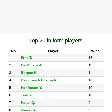
Top 20 in form players
No
Player
Wins
1
Fritz T.
16
2
De Minaur A.
11
3
Borges N.
11
4
Davidovich Fokina A.
10
5
Hanfmann Y.
10
6
Tiafoe F.
10
7
Halys Q.
9
8
Zverev A.
9