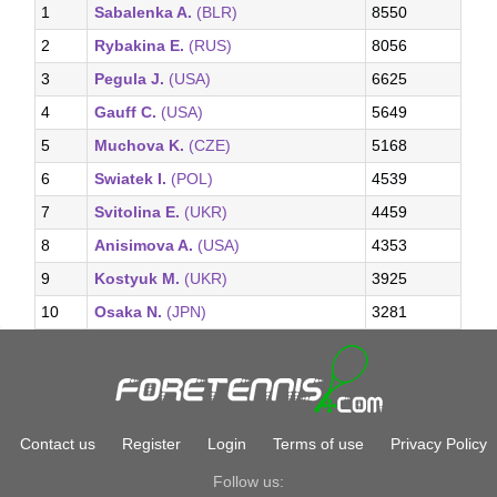
1
Sabalenka A.
(BLR)
8550
2
Rybakina E.
(RUS)
8056
3
Pegula J.
(USA)
6625
4
Gauff C.
(USA)
5649
5
Muchova K.
(CZE)
5168
6
Swiatek I.
(POL)
4539
7
Svitolina E.
(UKR)
4459
8
Anisimova A.
(USA)
4353
9
Kostyuk M.
(UKR)
3925
10
Osaka N.
(JPN)
3281
Contact us
Register
Login
Terms of use
Privacy Policy
Follow us: