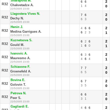
Sharapova M.
2
6
6
R32
Chakvetadze A.
1
4
0
22/5/2005 23:00
Llagostera Vives N.
2
7
6
R32
Dechy N.
6
3
0
22/5/2005 23:00
Henin J.
2
4
6
6
R32
Medina Garrigues A.
6
2
3
1
22/5/2005 23:00
Kuznetsova S.
2
6
2
6
R32
Gould M.
1
6
0
1
22/5/2005 23:00
Ivanovic A.
2
6
3
6
R32
Mauresmo A.
4
6
4
1
22/5/2005 23:00
Schiavone F.
2
7
7
R32
Groenefeld A.
6
5
0
22/5/2005 23:00
Bovina E.
2
6
7
R32
Golovin T.
3
5
0
22/5/2005 23:00
Petrova N.
2
6
6
R32
Peer S.
3
1
0
22/5/2005 23:00
Gagliardi E.
2
4
6
6