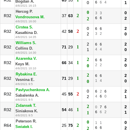
R32
65
35
Bogdan A.
0
6
6
4
1
4/6/2021 16:15
Hercog P.
0
0
3
3
2
R32
37
63
Vondrousova M.
6
6
2
2
4/6/2021 16:00
Cirstea S.
0
2
6
6
2
R32
42
58
Kasatkina D.
2
3
2
0
4/6/2021 14:35
Williams S.
2
2
6
6
1
R32
71
29
Collins D.
1
4
4
0
4/6/2021 14:30
Azarenka V.
2
2
6
6
1
R32
66
34
Keys M.
2
2
0
0
4/6/2021 10:10
Rybakina E.
2
2
6
6
1
R32
71
29
Vesnina E.
1
4
0
0
4/6/2021 9:5
Pavlyuchenkova A.
0
2
6
2
6
2
R32
45
55
Sabalenka A.
2
4
6
0
1
4/6/2021 9:5
Zidansek T.
2
2
0
7
6
1
R32
54
46
Siniakova K.
6
6
2
1
1
4/6/2021 9:5
Peterson R.
0
0
1
1
2
R64
25
75
Swiatek I.
6
6
2
2