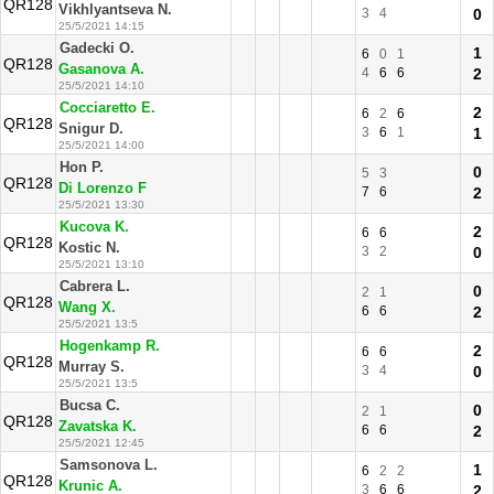
QR128
Vikhlyantseva N.
3
4
0
25/5/2021 14:15
Gadecki O.
1
6
0
1
QR128
Gasanova A.
4
6
6
2
25/5/2021 14:10
Cocciaretto E.
2
6
2
6
QR128
Snigur D.
3
6
1
1
25/5/2021 14:00
Hon P.
0
5
3
QR128
Di Lorenzo F
7
6
2
25/5/2021 13:30
Kucova K.
2
6
6
QR128
Kostic N.
3
2
0
25/5/2021 13:10
Cabrera L.
0
2
1
QR128
Wang X.
6
6
2
25/5/2021 13:5
Hogenkamp R.
2
6
6
QR128
Murray S.
3
4
0
25/5/2021 13:5
Bucsa C.
0
2
1
QR128
Zavatska K.
6
6
2
25/5/2021 12:45
Samsonova L.
1
6
2
2
QR128
Krunic A.
3
6
6
2