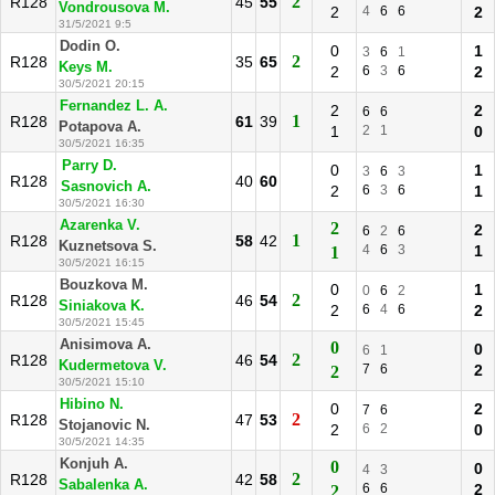
2
R128
45
55
Vondrousova M.
2
4
6
6
2
31/5/2021 9:5
Dodin O.
0
1
3
6
1
2
R128
35
65
Keys M.
2
6
3
6
2
30/5/2021 20:15
Fernandez L. A.
2
2
6
6
1
R128
61
39
Potapova A.
1
2
1
0
30/5/2021 16:35
Parry D.
0
1
3
6
3
R128
40
60
Sasnovich A.
2
6
3
6
1
30/5/2021 16:30
Azarenka V.
2
2
6
2
6
1
R128
58
42
Kuznetsova S.
4
6
3
1
1
30/5/2021 16:15
Bouzkova M.
0
1
0
6
2
2
R128
46
54
Siniakova K.
2
6
4
6
2
30/5/2021 15:45
Anisimova A.
0
0
6
1
2
R128
46
54
Kudermetova V.
7
6
2
2
30/5/2021 15:10
Hibino N.
0
2
7
6
2
R128
47
53
Stojanovic N.
2
6
2
0
30/5/2021 14:35
Konjuh A.
0
0
4
3
2
R128
42
58
Sabalenka A.
6
6
2
2