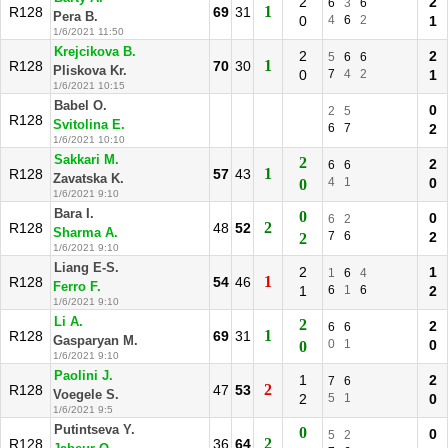
2
2
6
3
6
1
R128
69
31
Pera B.
0
4
6
2
1
1/6/2021 11:50
Krejcikova B.
2
2
5
6
6
1
R128
70
30
Pliskova Kr.
0
7
4
2
1
1/6/2021 10:15
Babel O.
0
2
5
R128
Svitolina E.
6
7
2
1/6/2021 10:10
Sakkari M.
2
2
6
6
1
R128
57
43
Zavatska K.
4
1
0
0
1/6/2021 9:10
Bara I.
0
0
6
2
2
R128
48
52
Sharma A.
7
6
2
2
1/6/2021 9:10
Liang E-S.
2
1
1
6
4
1
R128
54
46
Ferro F.
1
6
1
6
2
1/6/2021 9:10
Li A.
2
2
6
6
1
R128
69
31
Gasparyan M.
0
1
0
0
1/6/2021 9:10
Paolini J.
1
2
7
6
2
R128
47
53
Voegele S.
2
5
1
0
1/6/2021 9:5
Putintseva Y.
0
0
5
2
2
R128
36
64