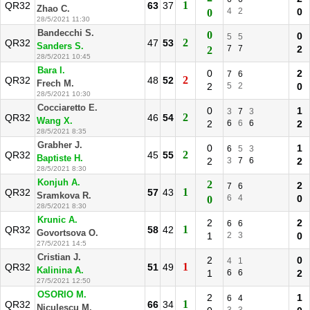
1
QR32
63
37
Zhao C.
4
2
0
0
28/5/2021 11:30
Bandecchi S.
0
0
5
5
2
QR32
47
53
Sanders S.
7
7
2
2
28/5/2021 10:45
Bara I.
0
2
7
6
2
QR32
48
52
Frech M.
2
5
2
0
28/5/2021 10:30
Cocciaretto E.
0
1
3
7
3
2
QR32
46
54
Wang X.
2
6
6
6
2
28/5/2021 8:35
Grabher J.
0
1
6
5
3
2
QR32
45
55
Baptiste H.
2
3
7
6
2
28/5/2021 8:30
Konjuh A.
2
2
7
6
1
QR32
57
43
Sramkova R.
6
4
0
0
28/5/2021 8:30
Krunic A.
2
2
6
6
1
QR32
58
42
Govortsova O.
1
2
3
0
27/5/2021 14:5
Cristian J.
2
0
4
1
1
QR32
51
49
Kalinina A.
1
6
6
2
27/5/2021 12:50
OSORIO M.
2
1
6
4
1
QR32
66
34
Niculescu M.