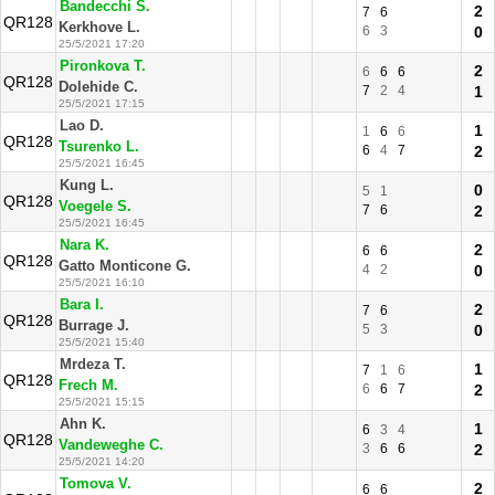
Bandecchi S.
2
7
6
QR128
Kerkhove L.
6
3
0
25/5/2021 17:20
Pironkova T.
2
6
6
6
QR128
Dolehide C.
7
2
4
1
25/5/2021 17:15
Lao D.
1
1
6
6
QR128
Tsurenko L.
6
4
7
2
25/5/2021 16:45
Kung L.
0
5
1
QR128
Voegele S.
7
6
2
25/5/2021 16:45
Nara K.
2
6
6
QR128
Gatto Monticone G.
4
2
0
25/5/2021 16:10
Bara I.
2
7
6
QR128
Burrage J.
5
3
0
25/5/2021 15:40
Mrdeza T.
1
7
1
6
QR128
Frech M.
6
6
7
2
25/5/2021 15:15
Ahn K.
1
6
3
4
QR128
Vandeweghe C.
3
6
6
2
25/5/2021 14:20
Tomova V.
2
6
6