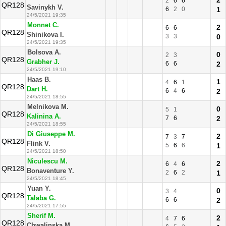
2
2
6
6
QR128
Savinykh V.
6
2
0
1
24/5/2021 19:35
Monnet C.
2
6
6
QR128
Shinikova I.
3
3
0
24/5/2021 19:35
Bolsova A.
0
2
3
QR128
Grabher J.
6
6
2
24/5/2021 19:10
Haas B.
1
4
6
1
QR128
Dart H.
6
4
6
2
24/5/2021 18:55
Melnikova M.
0
5
1
QR128
Kalinina A.
7
6
2
24/5/2021 18:55
Di Giuseppe M.
2
7
3
7
QR128
Flink V.
5
6
6
1
24/5/2021 18:50
Niculescu M.
2
6
4
6
QR128
Bonaventure Y.
2
6
2
1
24/5/2021 18:45
Yuan Y.
0
3
4
QR128
Talaba G.
6
6
2
24/5/2021 17:55
Sherif M.
2
4
7
6
QR128
Chwalinska M.