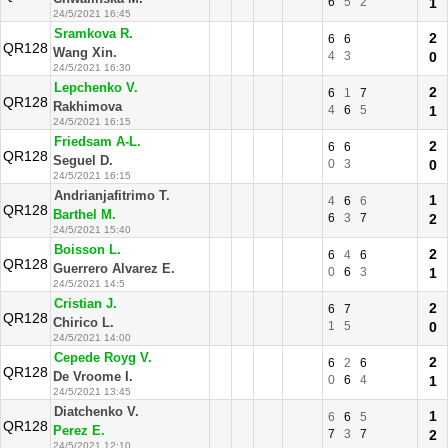
6
5
2
1
24/5/2021 16:45
Sramkova R.
2
6
6
QR128
Wang Xin.
4
3
0
24/5/2021 16:30
Lepchenko V.
2
6
1
7
QR128
Rakhimova
4
6
5
1
24/5/2021 16:15
Friedsam A-L.
2
6
6
QR128
Seguel D.
0
3
0
24/5/2021 16:15
Andrianjafitrimo T.
1
4
6
6
QR128
Barthel M.
6
3
7
2
24/5/2021 15:40
Boisson L.
2
6
4
6
QR128
Guerrero Alvarez E.
0
6
3
1
24/5/2021 14:5
Cristian J.
2
6
7
QR128
Chirico L.
1
5
0
24/5/2021 14:00
Cepede Royg V.
2
6
2
6
QR128
De Vroome I.
0
6
4
1
24/5/2021 13:45
Diatchenko V.
1
6
6
5
QR128
Perez E.
7
3
7
2
24/5/2021 12:10