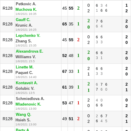
Petkovic A.
0
1
6
3
4
2
R128
45
55
Muchova K.
2
1
6
6
2
1/6/2021 16:35
Gauff C.
2
2
7
6
1
R128
65
35
Krunic A.
6
4
0
0
1/6/2021 16:25
Lepchenko V.
0
2
6
6
2
R128
45
55
Zhang S.
2
3
3
0
1/6/2021 15:35
Alexandrova E.
2
2
6
6
1
R128
52
48
Williams V.
3
1
0
0
1/6/2021 15:5
Linette M.
2
2
6
6
1
R128
67
33
Paquet C.
1
3
3
0
1/6/2021 14:40
Kontaveit A.
2
2
6
7
6
1
R128
61
39
Golubic V.
7
6
0
1
1
1/6/2021 13:5
Schmiedlova A.
2
0
4
0
1
R128
53
47
Mladenovic K.
0
6
6
2
1/6/2021 13:00
Wang Q.
0
2
2
6
7
2
R128
49
51
Hsieh S.
2
6
4
5
1
1/6/2021 13:00
Barty A.