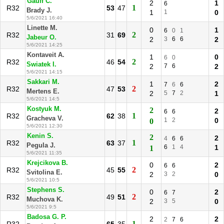
Gauff C.
2
1
6
1
R32
53
47
Brady J.
1
1
0
5/6/2021 16:40
Linette M.
0
1
6
0
1
2
R32
31
69
Jabeur O.
2
3
6
6
2
5/6/2021 14:25
Kontaveit A.
1
0
6
0
2
R32
46
54
Swiatek I.
2
7
6
2
5/6/2021 14:15
Sakkari M.
1
2
7
6
6
2
R32
47
53
Mertens E.
2
5
7
2
1
5/6/2021 14:5
Kostyuk M.
2
2
6
6
1
R32
62
38
Gracheva V.
1
2
0
0
5/6/2021 12:30
Kenin S.
2
2
4
6
6
1
R32
63
37
Pegula J.
6
1
4
1
1
5/6/2021 11:35
Krejcikova B.
0
2
6
6
2
R32
45
55
Svitolina E.
2
3
2
0
5/6/2021 10:5
Stephens S.
0
2
6
7
2
R32
49
51
Muchova K.
2
3
5
0
5/6/2021 9:5
Badosa G. P.
2
2
2
7
6
1