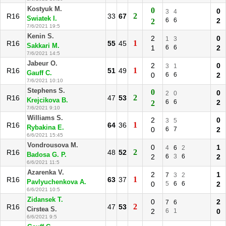
Kostyuk M.
0
0
3
4
2
R16
33
67
Swiatek I.
6
6
2
2
7/6/2021 19:5
Kenin S.
2
0
1
3
1
R16
55
45
Sakkari M.
1
6
6
2
7/6/2021 14:5
Jabeur O.
2
0
3
1
1
R16
51
49
Gauff C.
0
6
6
2
7/6/2021 10:10
Stephens S.
0
0
2
0
2
R16
47
53
Krejcikova B.
6
6
2
2
7/6/2021 9:10
Williams S.
2
0
3
5
1
R16
64
36
Rybakina E.
0
6
7
2
6/6/2021 15:45
Vondrousova M.
0
1
4
6
2
2
R16
48
52
Badosa G. P.
2
6
3
6
2
6/6/2021 11:5
Azarenka V.
2
1
7
3
2
1
R16
63
37
Pavlyuchenkova A.
0
5
6
6
2
6/6/2021 10:5
Zidansek T.
0
2
7
6
2
R16
47
53
Cirstea S.
2
6
1
0
6/6/2021 9:5