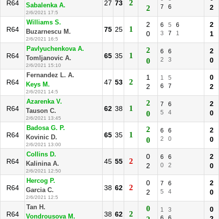
2
R64
27
73
Sabalenka A.
7
6
2
2
2/6/2021 17:5
Williams S.
2
2
6
5
6
1
R64
75
25
Buzarnescu M.
0
3
7
1
1
2/6/2021 16:5
Pavlyuchenkova A.
2
2
6
6
1
R64
65
35
Tomljanovic A.
2
3
0
0
2/6/2021 15:10
Fernandez L. A.
1
0
1
5
2
R64
47
53
Keys M.
2
6
7
2
2/6/2021 14:5
Azarenka V.
2
2
7
6
1
R64
62
38
Tauson C.
5
4
0
0
2/6/2021 13:45
Badosa G. P.
2
2
6
6
1
R64
65
35
Kovinic D.
2
0
0
0
2/6/2021 13:00
Collins D.
0
2
6
6
2
R64
45
55
Kalinina A.
2
0
2
0
2/6/2021 12:50
Hercog P.
0
2
7
6
2
R64
38
62
Garcia C.
2
5
4
0
2/6/2021 12:5
Tan H.
0
0
1
3
2
R64
38
62
Vondrousova M.
6
6
2