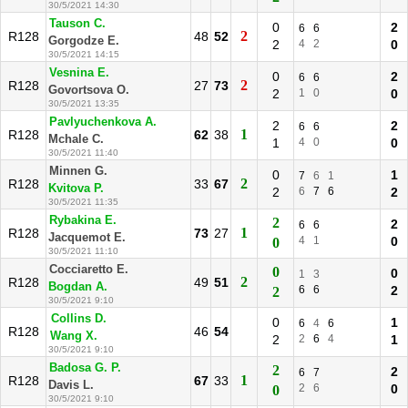
30/5/2021 14:30
Tauson C.
0
2
6
6
2
R128
48
52
Gorgodze E.
2
4
2
0
30/5/2021 14:15
Vesnina E.
0
2
6
6
2
R128
27
73
Govortsova O.
2
1
0
0
30/5/2021 13:35
Pavlyuchenkova A.
2
2
6
6
1
R128
62
38
Mchale C.
1
4
0
0
30/5/2021 11:40
Minnen G.
0
1
7
6
1
2
R128
33
67
Kvitova P.
2
6
7
6
2
30/5/2021 11:35
Rybakina E.
2
2
6
6
1
R128
73
27
Jacquemot E.
4
1
0
0
30/5/2021 11:10
Cocciaretto E.
0
0
1
3
2
R128
49
51
Bogdan A.
6
6
2
2
30/5/2021 9:10
Collins D.
0
1
6
4
6
R128
46
54
Wang X.
2
2
6
4
1
30/5/2021 9:10
Badosa G. P.
2
2
6
7
1
R128
67
33
Davis L.
2
6
0
0
30/5/2021 9:10