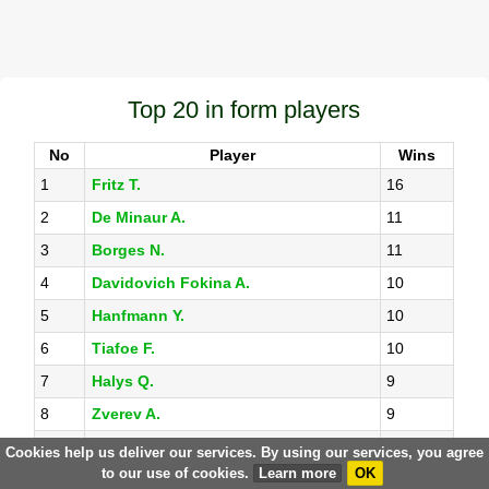
Top 20 in form players
No
Player
Wins
1
Fritz T.
16
2
De Minaur A.
11
3
Borges N.
11
4
Davidovich Fokina A.
10
5
Hanfmann Y.
10
6
Tiafoe F.
10
7
Halys Q.
9
8
Zverev A.
9
9
Humbert U.
9
Cookies help us deliver our services. By using our services, you agree
to our use of cookies.
Learn more
OK
10
Nakashima B.
9