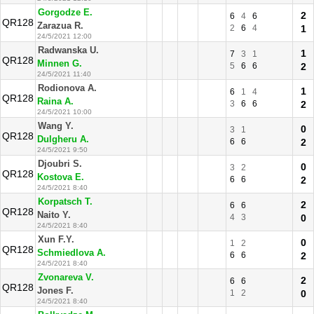
Gorgodze E.
2
6
4
6
QR128
Zarazua R.
2
6
4
1
24/5/2021 12:00
Radwanska U.
1
7
3
1
QR128
Minnen G.
5
6
6
2
24/5/2021 11:40
Rodionova A.
1
6
1
4
QR128
Raina A.
3
6
6
2
24/5/2021 10:00
Wang Y.
0
3
1
QR128
Dulgheru A.
6
6
2
24/5/2021 9:50
Djoubri S.
0
3
2
QR128
Kostova E.
6
6
2
24/5/2021 8:40
Korpatsch T.
2
6
6
QR128
Naito Y.
4
3
0
24/5/2021 8:40
Xun F.Y.
0
1
2
QR128
Schmiedlova A.
6
6
2
24/5/2021 8:40
Zvonareva V.
2
6
6
QR128
Jones F.
1
2
0
24/5/2021 8:40