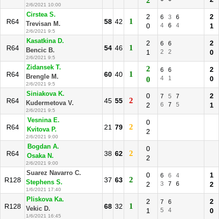
2
2/6/2021 10:00
Cirstea S.
2
2
6
3
6
1
R64
58
42
Trevisan M.
0
4
6
4
1
2/6/2021 9:5
Kasatkina D.
2
2
6
6
1
R64
54
46
Bencic B.
1
2
2
0
2/6/2021 9:5
Zidansek T.
2
2
6
6
1
R64
60
40
Brengle M.
4
1
0
0
2/6/2021 9:5
Siniakova K.
0
2
7
5
7
2
R64
45
55
Kudermetova V.
2
6
7
5
1
2/6/2021 9:5
Vesnina E.
0
2
R64
21
79
Kvitova P.
2
2/6/2021 9:00
Bogdan A.
0
2
R64
38
62
Osaka N.
2
2/6/2021 9:00
Suarez Navarro C.
0
1
6
6
4
2
R128
37
63
Stephens S.
2
3
7
6
2
1/6/2021 17:40
Pliskova Ka.
2
2
7
6
1
R128
68
32
Vekic D.
1
5
4
0
1/6/2021 16:45