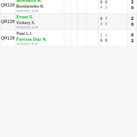
Bolkvadze M.
2
6
6
QR128
Bondarenko K.
4
3
0
24/5/2021 8:40
Errani S.
2
6
7
QR128
Vickery S.
3
5
0
24/5/2021 8:40
Paar L.I.
0
2
1
QR128
Parrizas Diaz N.
6
6
2
24/5/2021 8:35