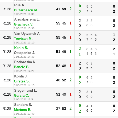
Rus A.
0
0
5
5
2
R128
41
59
Buzarnescu M.
7
7
2
2
31/5/2021 16:30
Arruabarrena L.
2
0
2
3
1
R128
55
45
Gracheva V.
0
6
6
2
31/5/2021 15:30
Van Uytvanck A.
2
1
5
6
4
1
R128
55
45
Trevisan M.
0
7
4
6
2
31/5/2021 15:10
Kenin S.
2
2
6
4
6
1
R128
51
49
Ostapenko J.
4
6
3
1
1
31/5/2021 14:40
Podoroska N.
2
0
0
3
1
R128
52
48
Bencic B.
0
6
6
2
31/5/2021 14:20
Konta J.
0
0
6
2
2
R128
48
52
Cirstea S.
7
6
2
2
31/5/2021 14:15
Siegemund L.
2
0
3
1
1
R128
51
49
Garcia C.
0
6
6
2
31/5/2021 13:5
Sanders S.
0
0
4
1
2
R128
37
63
Mertens E.
6
6
2
2
31/5/2021 12:40