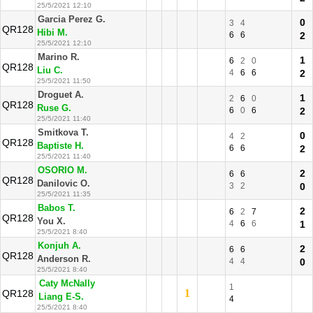
25/5/2021 12:10
Garcia Perez G.
0
3
4
QR128
Hibi M.
6
6
2
25/5/2021 12:10
Marino R.
1
6
2
0
QR128
Liu C.
4
6
6
2
25/5/2021 11:50
Droguet A.
1
2
6
0
QR128
Ruse G.
6
0
6
2
25/5/2021 11:40
Smitkova T.
0
4
2
QR128
Baptiste H.
6
6
2
25/5/2021 11:40
OSORIO M.
2
6
6
QR128
Danilovic O.
3
2
0
25/5/2021 11:35
Babos T.
2
6
2
7
QR128
You X.
4
6
6
1
25/5/2021 8:40
Konjuh A.
2
6
6
QR128
Anderson R.
4
4
0
25/5/2021 8:40
Caty McNally
1
1
QR128
Liang E-S.
4
25/5/2021 8:40