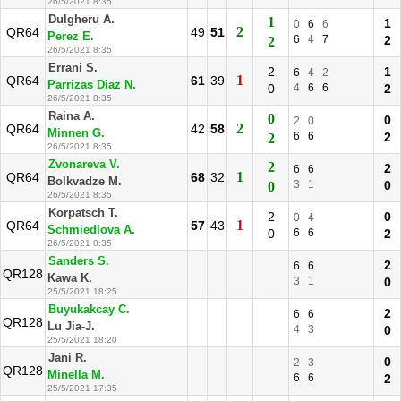
26/5/2021 8:35
Dulgheru A.
1
1
0
6
6
2
QR64
49
51
Perez E.
6
4
7
2
2
26/5/2021 8:35
Errani S.
2
1
6
4
2
1
QR64
61
39
Parrizas Diaz N.
0
4
6
6
2
26/5/2021 8:35
Raina A.
0
0
2
0
2
QR64
42
58
Minnen G.
6
6
2
2
26/5/2021 8:35
Zvonareva V.
2
2
6
6
1
QR64
68
32
Bolkvadze M.
3
1
0
0
26/5/2021 8:35
Korpatsch T.
2
0
0
4
1
QR64
57
43
Schmiedlova A.
0
6
6
2
26/5/2021 8:35
Sanders S.
2
6
6
QR128
Kawa K.
3
1
0
25/5/2021 18:25
Buyukakcay C.
2
6
6
QR128
Lu Jia-J.
4
3
0
25/5/2021 18:20
Jani R.
0
2
3
QR128
Minella M.
6
6
2
25/5/2021 17:35