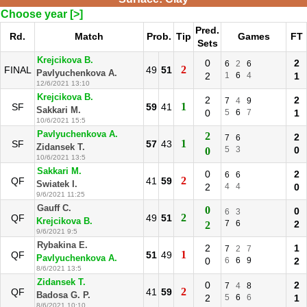
Choose year [>]
Pred.
Rd.
Match
Prob.
Tip
Games
FT
Sets
Krejcikova B.
0
2
6
2
6
2
FINAL
49
51
Pavlyuchenkova A.
2
1
6
4
1
12/6/2021 13:10
Krejcikova B.
2
2
7
4
9
1
SF
59
41
Sakkari M.
0
5
6
7
1
10/6/2021 15:5
Pavlyuchenkova A.
2
2
7
6
1
SF
57
43
Zidansek T.
5
3
0
0
10/6/2021 13:5
Sakkari M.
0
2
6
6
2
QF
41
59
Swiatek I.
2
4
4
0
9/6/2021 11:25
Gauff C.
0
0
6
3
2
QF
49
51
Krejcikova B.
7
6
2
2
9/6/2021 9:5
Rybakina E.
2
1
7
2
7
1
QF
51
49
Pavlyuchenkova A.
0
6
6
9
2
8/6/2021 13:5
Zidansek T.
0
2
7
4
8
2
QF
41
59
Badosa G. P.
2
5
6
6
1
8/6/2021 10:10