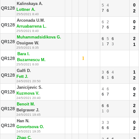
Kalinskaya A.
0
5
4
QR128
Lottner A.
7
6
2
25/5/2021 8:40
Arconada U.M.
0
6
2
QR128
Arruabarrena L.
7
6
2
25/5/2021 8:40
Muhammadsidikova G.
2
6
5
6
QR128
Osuigwe W.
1
7
3
1
25/5/2021 8:35
Bara I.
1
QR128
Buzarnescu M.
25/5/2021 8:00
Galfi D.
1
3
6
4
QR128
Fett J.
6
1
6
2
24/5/2021 20:50
Janicijevic S.
0
4
6
QR128
Kuzmova V.
6
7
2
24/5/2021 20:40
Benoit M.
2
6
6
QR128
Belgraver J.
1
0
0
24/5/2021 19:45
Han N.
0
3
3
QR128
Govortsova O.
6
6
2
24/5/2021 19:35
Zhao C.