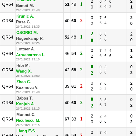
Grabher J.
2
2
6
4
6
1
QR64
51
49
Benoit M.
0
3
6
2
1
26/5/2021 13:40
Krunic A.
0
2
7
6
2
QR64
40
60
Ruse G.
2
5
4
0
26/5/2021 13:35
OSORIO M.
2
2
6
6
1
QR64
52
48
Hogenkamp R.
4
0
0
0
26/5/2021 13:25
Lottner A.
0
1
7
2
4
2
QR64
46
54
Arruabarrena L.
2
6
6
6
2
26/5/2021 13:10
Hibi M.
0
0
0
3
2
QR64
42
58
Wang X.
6
6
2
2
26/5/2021 12:50
Zhao C.
0
2
7
6
2
QR64
39
61
Kuzmova V.
2
5
2
0
26/5/2021 12:40
Babos T.
0
0
3
5
2
QR64
40
60
Konjuh A.
6
7
2
2
26/5/2021 12:15
Monnet C.
2
0
2
4
1
QR64
67
33
Niculescu M.
0
6
6
2
26/5/2021 12:15
Liang E-S.
0
2
7
6
2
QR64
46
54