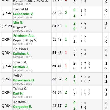
Muhammadsidikova G.
2
6
4
0
26/5/2021 12:5
Barthel M.
0
0
1
5
2
QR64
38
62
Lepchenko V.
6
7
2
2
26/5/2021 11:00
Min G.
2
2
6
6
1
QR128
60
40
Ozgen P.
3
4
0
0
26/5/2021 10:30
Friedsam A-L.
2
2
6
7
1
QR64
51
49
Cepede Royg V.
1
1
5
0
26/5/2021 10:10
Boisson L.
2
0
4
3
1
QR64
54
46
Kalinina A.
1
6
6
2
26/5/2021 10:10
Sherif M.
2
1
5
7
6
1
QR64
59
41
Cristian J.
0
7
5
7
2
26/5/2021 10:00
Fett J.
1
1
6
2
5
2
QR64
48
52
Govortsova O.
4
6
7
2
2
26/5/2021 10:00
Talaba G.
0
1
3
6
3
2
QR64
46
54
Dart H.
2
6
2
6
2
26/5/2021 10:00
Kostova E.
0
0
6
3
2
QR64
43
57
Gorgodze E.
7
6
2
2