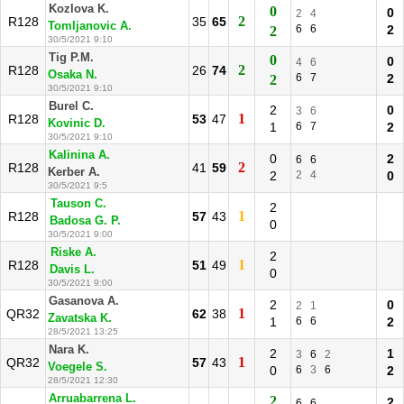
Kozlova K.
0
0
2
4
2
R128
35
65
Tomljanovic A.
6
6
2
2
30/5/2021 9:10
Tig P.M.
0
0
4
6
2
R128
26
74
Osaka N.
6
7
2
2
30/5/2021 9:10
Burel C.
2
0
3
6
1
R128
53
47
Kovinic D.
1
6
7
2
30/5/2021 9:10
Kalinina A.
0
2
6
6
2
R128
41
59
Kerber A.
2
2
4
0
30/5/2021 9:5
Tauson C.
2
1
R128
57
43
Badosa G. P.
0
30/5/2021 9:00
Riske A.
2
1
R128
51
49
Davis L.
0
30/5/2021 9:00
Gasanova A.
2
0
2
1
1
QR32
62
38
Zavatska K.
1
6
6
2
28/5/2021 13:25
Nara K.
2
1
3
6
2
1
QR32
57
43
Voegele S.
0
6
3
6
2
28/5/2021 12:30
Arruabarrena L.
2
2
6
6