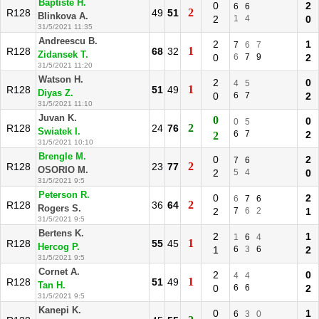
Baptiste H.
0
2
6
6
2
R128
49
51
Blinkova A.
2
1
4
0
31/5/2021 11:35
Andreescu B.
2
1
7
6
7
1
R128
68
32
Zidansek T.
0
6
7
9
2
31/5/2021 11:20
Watson H.
2
0
4
5
1
R128
51
49
Diyas Z.
0
6
7
2
31/5/2021 11:10
Juvan K.
0
0
0
5
2
R128
24
76
Swiatek I.
6
7
2
2
31/5/2021 10:10
Brengle M.
0
2
7
6
2
R128
23
77
OSORIO M.
2
5
4
0
31/5/2021 9:5
Peterson R.
0
2
6
7
6
2
R128
36
64
Rogers S.
2
7
6
2
1
31/5/2021 9:5
Bertens K.
2
1
1
6
4
1
R128
55
45
Hercog P.
1
6
3
6
2
31/5/2021 9:5
Cornet A.
2
0
4
4
1
R128
51
49
Tan H.
0
6
6
2
31/5/2021 9:5
Kanepi K.
0
1
6
3
0