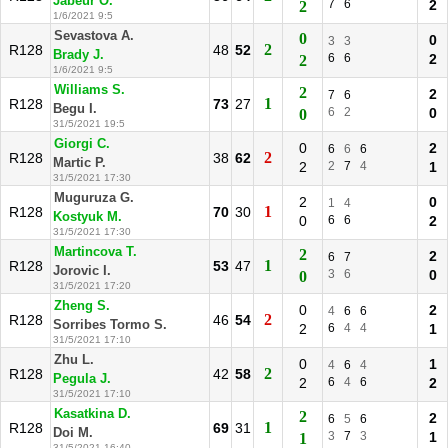
Jabeur O.
7
6
2
2
1/6/2021 9:5
Sevastova A.
0
0
3
3
2
R128
48
52
Brady J.
6
6
2
2
1/6/2021 9:5
Williams S.
2
2
7
6
1
R128
73
27
Begu I.
6
2
0
0
31/5/2021 19:5
Giorgi C.
0
2
6
6
6
2
R128
38
62
Martic P.
2
2
7
4
1
31/5/2021 17:30
Muguruza G.
2
0
1
4
1
R128
70
30
Kostyuk M.
0
6
6
2
31/5/2021 17:30
Martincova T.
2
2
6
7
1
R128
53
47
Jorovic I.
3
6
0
0
31/5/2021 17:20
Zheng S.
0
2
4
6
6
2
R128
46
54
Sorribes Tormo S.
2
6
4
4
1
31/5/2021 17:10
Zhu L.
0
1
4
6
4
2
R128
42
58
Pegula J.
2
6
4
6
2
31/5/2021 17:10
Kasatkina D.
2
2
6
5
6
1
R128
69
31
Doi M.
3
7
3
1
1
31/5/2021 16:40