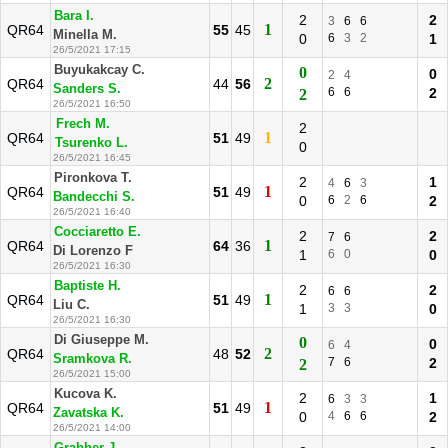
Bara I.
2
2
3
6
6
1
QR64
55
45
Minella M.
0
6
3
2
1
26/5/2021 17:15
Buyukakcay C.
0
0
2
4
2
QR64
44
56
Sanders S.
6
6
2
2
26/5/2021 16:50
Frech M.
2
1
QR64
51
49
Tsurenko L.
0
26/5/2021 16:45
Pironkova T.
2
1
4
6
3
1
QR64
51
49
Bandecchi S.
0
6
2
6
2
26/5/2021 16:40
Cocciaretto E.
2
2
7
6
1
QR64
64
36
Di Lorenzo F
1
6
0
0
26/5/2021 16:30
Baptiste H.
2
2
6
6
1
QR64
51
49
Liu C.
1
3
3
0
26/5/2021 16:30
Di Giuseppe M.
0
0
6
4
2
QR64
48
52
Sramkova R.
7
6
2
2
26/5/2021 15:00
Kucova K.
2
1
6
3
3
1
QR64
51
49
Zavatska K.
0
4
6
6
2
26/5/2021 14:00