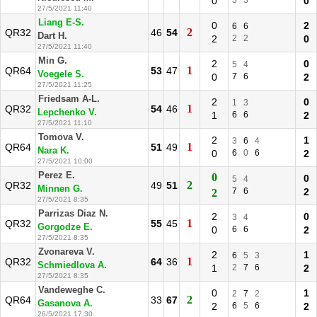
0
3
3
0
27/5/2021 11:40
Liang E-S.
0
2
6
6
2
QR32
46
54
Dart H.
2
2
2
0
27/5/2021 11:40
Min G.
2
0
5
4
1
QR64
53
47
Voegele S.
0
7
6
2
27/5/2021 11:25
Friedsam A-L.
2
0
1
3
1
QR32
54
46
Lepchenko V.
1
6
6
2
27/5/2021 11:10
Tomova V.
2
1
3
6
4
1
QR64
51
49
Nara K.
0
6
0
6
2
27/5/2021 10:00
Perez E.
0
0
5
4
2
QR32
49
51
Minnen G.
7
6
2
2
27/5/2021 8:35
Parrizas Diaz N.
2
0
3
4
1
QR32
55
45
Gorgodze E.
0
6
6
2
27/5/2021 8:35
Zvonareva V.
2
1
6
5
3
1
QR32
64
36
Schmiedlova A.
1
2
7
6
2
27/5/2021 8:35
Vandeweghe C.
0
1
2
7
2
2
QR64
33
67
Gasanova A.
2
6
5
6
2
26/5/2021 17:30