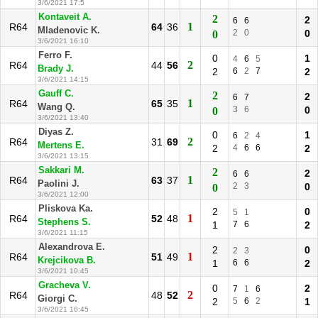
3/6/2021 17:5
Kontaveit A.
2
2
6
6
1
R64
64
36
Mladenovic K.
2
0
0
0
3/6/2021 16:10
Ferro F.
0
1
4
6
5
2
R64
44
56
Brady J.
2
6
2
7
2
3/6/2021 14:15
Gauff C.
2
2
6
7
1
R64
65
35
Wang Q.
3
6
0
0
3/6/2021 13:40
Diyas Z.
0
1
6
2
4
2
R64
31
69
Mertens E.
2
4
6
6
2
3/6/2021 13:15
Sakkari M.
2
2
6
6
1
R64
63
37
Paolini J.
2
3
0
0
3/6/2021 12:00
Pliskova Ka.
2
0
5
1
1
R64
52
48
Stephens S.
1
7
6
2
3/6/2021 11:15
Alexandrova E.
2
0
2
3
1
R64
51
49
Krejcikova B.
1
6
6
2
3/6/2021 10:45
Gracheva V.
0
2
7
1
6
2
R64
48
52
Giorgi C.
2
5
6
2
1
3/6/2021 10:45