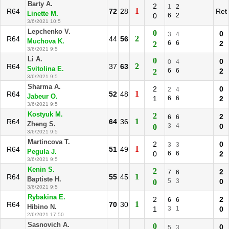
Barty A.
2
1
2
1
R64
72
28
Ret
Linette M.
0
6
2
3/6/2021 10:5
Lepchenko V.
0
0
3
4
2
R64
44
56
Muchova K.
6
6
2
2
3/6/2021 9:5
Li A.
0
0
0
4
2
R64
37
63
Svitolina E.
6
6
2
2
3/6/2021 9:5
Sharma A.
2
0
2
4
1
R64
52
48
Jabeur O.
1
6
6
2
3/6/2021 9:5
Kostyuk M.
2
2
6
6
1
R64
64
36
Zheng S.
3
4
0
0
3/6/2021 9:5
Martincova T.
2
0
3
3
1
R64
51
49
Pegula J.
0
6
6
2
3/6/2021 9:5
Kenin S.
2
2
7
6
1
R64
55
45
Baptiste H.
5
3
0
0
3/6/2021 9:5
Rybakina E.
2
2
6
6
1
R64
70
30
Hibino N.
1
3
1
0
2/6/2021 17:50
Sasnovich A.
0
0
5
3