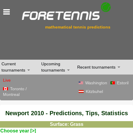
mathematical tennis predictions
Current
Upcoming
Recent tournaments
tournaments
tournaments
Live
Washington
Estoril
Toronto /
Kitzbuhel
Montreal
Newport 2010 - Predictions, Tips, Statistics
Surface: Grass
Choose year [>]