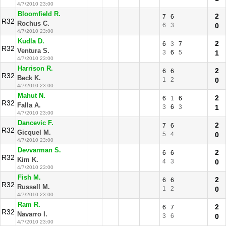
4/7/2010 23:00
Bloomfield R.
2
7
6
R32
Rochus C.
6
3
0
4/7/2010 23:00
Kudla D.
2
6
3
7
R32
Ventura S.
3
6
5
1
4/7/2010 23:00
Harrison R.
2
6
6
R32
Beck K.
1
2
0
4/7/2010 23:00
Mahut N.
2
6
1
6
R32
Falla A.
3
6
3
1
4/7/2010 23:00
Dancevic F.
2
7
6
R32
Gicquel M.
5
4
0
4/7/2010 23:00
Devvarman S.
2
6
6
R32
Kim K.
4
3
0
4/7/2010 23:00
Fish M.
2
6
6
R32
Russell M.
1
2
0
4/7/2010 23:00
Ram R.
2
6
7
R32
Navarro I.
3
6
0
4/7/2010 23:00