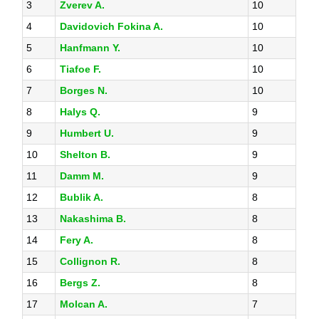
3
Zverev A.
10
4
Davidovich Fokina A.
10
5
Hanfmann Y.
10
6
Tiafoe F.
10
7
Borges N.
10
8
Halys Q.
9
9
Humbert U.
9
10
Shelton B.
9
11
Damm M.
9
12
Bublik A.
8
13
Nakashima B.
8
14
Fery A.
8
15
Collignon R.
8
16
Bergs Z.
8
17
Molcan A.
7