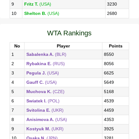
9
Fritz T.
(USA)
3230
10
Shelton B.
(USA)
2680
WTA Rankings
No
Player
Points
1
Sabalenka A.
(BLR)
8550
2
Rybakina E.
(RUS)
8056
3
Pegula J.
(USA)
6625
4
Gauff C.
(USA)
5649
5
Muchova K.
(CZE)
5168
6
Swiatek I.
(POL)
4539
7
Svitolina E.
(UKR)
4459
8
Anisimova A.
(USA)
4353
9
Kostyuk M.
(UKR)
3925
10
Osaka N.
(JPN)
3281