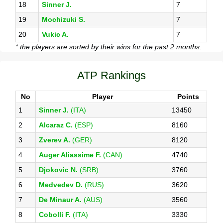
18
Sinner J.
7
19
Mochizuki S.
7
20
Vukic A.
7
* the players are sorted by their wins for the past 2 months.
ATP Rankings
No
Player
Points
1
Sinner J.
(ITA)
13450
2
Alcaraz C.
(ESP)
8160
3
Zverev A.
(GER)
8120
4
Auger Aliassime F.
(CAN)
4740
5
Djokovic N.
(SRB)
3760
6
Medvedev D.
(RUS)
3620
7
De Minaur A.
(AUS)
3560
8
Cobolli F.
(ITA)
3330