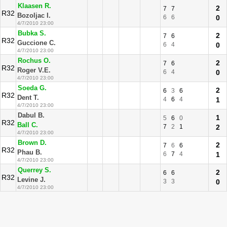
Klaasen R.
2
7
7
R32
Bozoljac I.
6
6
0
4/7/2010 23:00
Bubka S.
2
7
6
R32
Guccione C.
6
4
0
4/7/2010 23:00
Rochus O.
2
7
6
R32
Roger V.E.
6
4
0
4/7/2010 23:00
Soeda G.
2
6
3
6
R32
Dent T.
4
6
4
1
4/7/2010 23:00
Dabul B.
1
5
6
0
R32
Ball C.
7
2
1
2
4/7/2010 23:00
Brown D.
2
7
6
6
R32
Phau B.
6
7
4
1
4/7/2010 23:00
Querrey S.
2
6
6
R32
Levine J.
3
3
0
4/7/2010 23:00