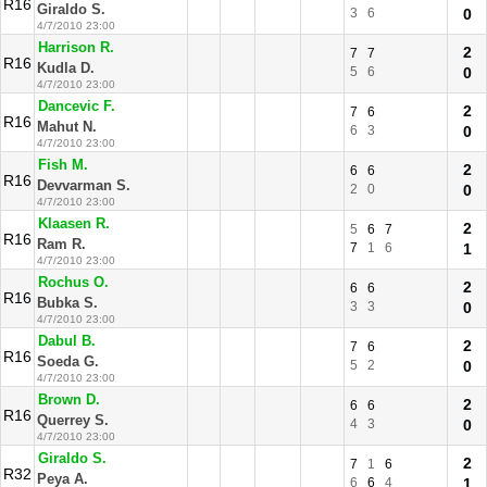
R16
Giraldo S.
3
6
0
4/7/2010 23:00
Harrison R.
2
7
7
R16
Kudla D.
5
6
0
4/7/2010 23:00
Dancevic F.
2
7
6
R16
Mahut N.
6
3
0
4/7/2010 23:00
Fish M.
2
6
6
R16
Devvarman S.
2
0
0
4/7/2010 23:00
Klaasen R.
2
5
6
7
R16
Ram R.
7
1
6
1
4/7/2010 23:00
Rochus O.
2
6
6
R16
Bubka S.
3
3
0
4/7/2010 23:00
Dabul B.
2
7
6
R16
Soeda G.
5
2
0
4/7/2010 23:00
Brown D.
2
6
6
R16
Querrey S.
4
3
0
4/7/2010 23:00
Giraldo S.
2
7
1
6
R32
Peya A.
6
6
4
1