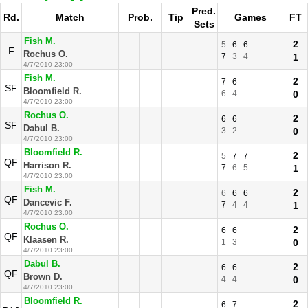
Pred.
Rd.
Match
Prob.
Tip
Games
FT
Sets
Fish M.
2
5
6
6
F
Rochus O.
7
3
4
1
4/7/2010 23:00
Fish M.
2
7
6
SF
Bloomfield R.
6
4
0
4/7/2010 23:00
Rochus O.
2
6
6
SF
Dabul B.
3
2
0
4/7/2010 23:00
Bloomfield R.
2
5
7
7
QF
Harrison R.
7
6
5
1
4/7/2010 23:00
Fish M.
2
6
6
6
QF
Dancevic F.
7
4
4
1
4/7/2010 23:00
Rochus O.
2
6
6
QF
Klaasen R.
1
3
0
4/7/2010 23:00
Dabul B.
2
6
6
QF
Brown D.
4
4
0
4/7/2010 23:00
Bloomfield R.
2
6
7