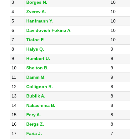
3
Borges N.
10
4
Zverev A.
10
5
Hanfmann Y.
10
6
Davidovich Fokina A.
10
7
Tiafoe F.
10
8
Halys Q.
9
9
Humbert U.
9
10
Shelton B.
9
11
Damm M.
9
12
Collignon R.
8
13
Bublik A.
8
14
Nakashima B.
8
15
Fery A.
8
16
Bergs Z.
8
17
Faria J.
7