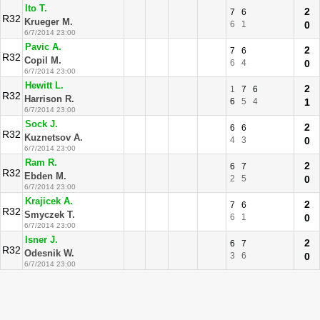
Ito T.
2
7
6
R32
Krueger M.
6
1
0
6/7/2014 23:00
Pavic A.
2
7
6
R32
Copil M.
6
4
0
6/7/2014 23:00
Hewitt L.
2
1
7
6
R32
Harrison R.
6
5
4
1
6/7/2014 23:00
Sock J.
2
6
6
R32
Kuznetsov A.
4
3
0
6/7/2014 23:00
Ram R.
2
6
7
R32
Ebden M.
2
5
0
6/7/2014 23:00
Krajicek A.
2
7
6
R32
Smyczek T.
6
1
0
6/7/2014 23:00
Isner J.
2
6
7
R32
Odesnik W.
3
6
0
6/7/2014 23:00