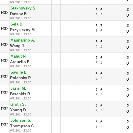
6/7/2014 23:00
Stakhovsky S.
2
6
6
R32
Dustov F.
3
2
0
6/7/2014 23:00
Sela D.
2
6
7
R32
Przysiezny M.
1
6
0
6/7/2014 23:00
Mannarino A.
2
6
6
R32
Wang J.
2
4
0
6/7/2014 23:00
Mahut N.
2
7
6
R32
Arguello F.
6
4
0
6/7/2014 23:00
Saville L.
2
6
6
R32
Polansky P.
4
2
0
6/7/2014 23:00
Jaziri M.
2
7
6
R32
Berankis R.
5
3
0
6/7/2014 23:00
Groth S.
2
7
6
R32
Young D.
6
2
0
6/7/2014 23:00
Johnson S.
2
6
6
R32
Thompson C.
1
2
0
6/7/2014 23:00