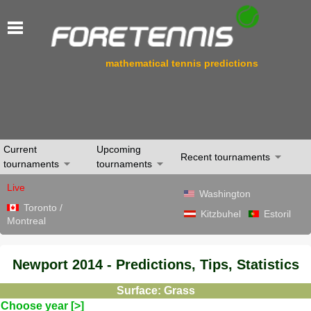
mathematical tennis predictions
Current
Upcoming
Recent tournaments
tournaments
tournaments
Live
Washington
Toronto /
Kitzbuhel
Estoril
Montreal
Newport 2014 - Predictions, Tips, Statistics
Surface: Grass
Choose year [>]