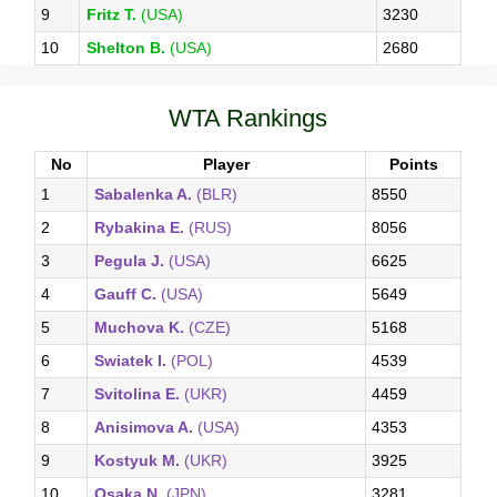
9
Fritz T.
(USA)
3230
10
Shelton B.
(USA)
2680
WTA Rankings
No
Player
Points
1
Sabalenka A.
(BLR)
8550
2
Rybakina E.
(RUS)
8056
3
Pegula J.
(USA)
6625
4
Gauff C.
(USA)
5649
5
Muchova K.
(CZE)
5168
6
Swiatek I.
(POL)
4539
7
Svitolina E.
(UKR)
4459
8
Anisimova A.
(USA)
4353
9
Kostyuk M.
(UKR)
3925
10
Osaka N.
(JPN)
3281