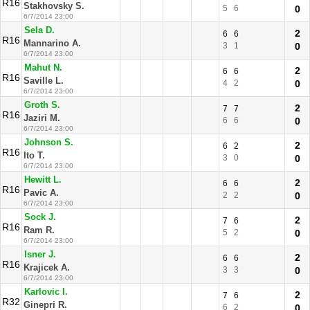
R16
Stakhovsky S.
5
6
0
6/7/2014 23:00
Sela D.
2
6
6
R16
Mannarino A.
3
1
0
6/7/2014 23:00
Mahut N.
2
6
6
R16
Saville L.
4
2
0
6/7/2014 23:00
Groth S.
2
7
7
R16
Jaziri M.
6
6
0
6/7/2014 23:00
Johnson S.
2
6
2
R16
Ito T.
3
0
0
6/7/2014 23:00
Hewitt L.
2
6
6
R16
Pavic A.
2
2
0
6/7/2014 23:00
Sock J.
2
7
6
R16
Ram R.
5
2
0
6/7/2014 23:00
Isner J.
2
6
6
R16
Krajicek A.
3
3
0
6/7/2014 23:00
Karlovic I.
2
7
6
R32
Ginepri R.
6
2
0