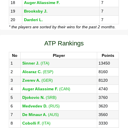
18
Auger Aliassime F.
7
19
Brooksby J.
7
20
Darderi L.
7
* the players are sorted by their wins for the past 2 months.
ATP Rankings
No
Player
Points
1
Sinner J.
(ITA)
13450
2
Alcaraz C.
(ESP)
8160
3
Zverev A.
(GER)
8120
4
Auger Aliassime F.
(CAN)
4740
5
Djokovic N.
(SRB)
3760
6
Medvedev D.
(RUS)
3620
7
De Minaur A.
(AUS)
3560
8
Cobolli F.
(ITA)
3330