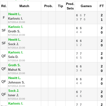
Pred.
Rd.
Match
Prob.
Tip
Games
FT
Sets
Hewitt L.
2
6
6
7
F
Karlovic I.
3
7
6
1
6/7/2014 23:00
Karlovic I.
2
6
6
SF
Groth S.
4
4
0
6/7/2014 23:00
Hewitt L.
2
6
6
SF
Sock J.
1
2
0
6/7/2014 23:00
Karlovic I.
2
7
7
QF
Sela D.
6
5
0
6/7/2014 23:00
Groth S.
2
6
6
QF
Mahut N.
3
4
0
6/7/2014 23:00
Hewitt L.
2
6
6
QF
Johnson S.
4
4
0
6/7/2014 23:00
Sock J.
2
6
7
QF
Isner J.
4
6
0
6/7/2014 23:00
Karlovic I.
2
7
7