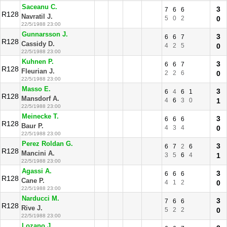
Saceanu C.
3
7
6
6
R128
Navratil J.
5
0
2
0
22/5/1988 23:00
Gunnarsson J.
3
6
6
7
R128
Cassidy D.
4
2
5
0
22/5/1988 23:00
Kuhnen P.
3
6
6
7
R128
Fleurian J.
2
2
6
0
22/5/1988 23:00
Masso E.
3
6
4
6
1
R128
Mansdorf A.
4
6
3
0
1
22/5/1988 23:00
Meinecke T.
3
6
6
6
R128
Baur P.
4
3
4
0
22/5/1988 23:00
Perez Roldan G.
3
6
7
2
6
R128
Mancini A.
3
5
6
4
1
22/5/1988 23:00
Agassi A.
3
6
6
6
R128
Cane P.
4
1
2
0
22/5/1988 23:00
Narducci M.
3
7
6
6
R128
Rive J.
5
2
2
0
22/5/1988 23:00
Lozano J.