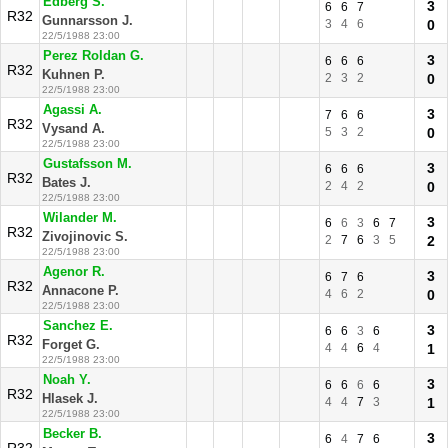
Edberg S.
3
6
6
7
R32
Gunnarsson J.
3
4
6
0
22/5/1988 23:00
Perez Roldan G.
3
6
6
6
R32
Kuhnen P.
2
3
2
0
22/5/1988 23:00
Agassi A.
3
7
6
6
R32
Vysand A.
5
3
2
0
22/5/1988 23:00
Gustafsson M.
3
6
6
6
R32
Bates J.
2
4
2
0
22/5/1988 23:00
Wilander M.
3
6
6
3
6
7
R32
Zivojinovic S.
2
7
6
3
5
2
22/5/1988 23:00
Agenor R.
3
6
7
6
R32
Annacone P.
4
6
2
0
22/5/1988 23:00
Sanchez E.
3
6
6
3
6
R32
Forget G.
4
4
6
4
1
22/5/1988 23:00
Noah Y.
3
6
6
6
6
R32
Hlasek J.
4
4
7
3
1
22/5/1988 23:00
Becker B.
3
6
4
7
6