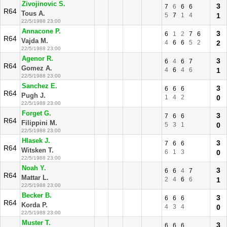
Zivojinovic S.
3
7
6
6
6
R64
Tous A.
5
7
1
4
1
22/5/1988 23:00
Annacone P.
3
6
1
2
7
6
R64
Vajda M.
4
6
6
5
2
2
22/5/1988 23:00
Agenor R.
3
6
4
6
7
R64
Gomez A.
4
6
4
6
1
22/5/1988 23:00
Sanchez E.
3
6
6
6
R64
Pugh J.
1
4
2
0
22/5/1988 23:00
Forget G.
3
7
6
6
R64
Filippini M.
5
3
1
0
22/5/1988 23:00
Hlasek J.
3
7
6
6
R64
Witsken T.
6
1
3
0
22/5/1988 23:00
Noah Y.
3
6
6
4
7
R64
Mattar L.
2
4
6
6
1
22/5/1988 23:00
Becker B.
3
6
6
6
R64
Korda P.
4
3
4
0
22/5/1988 23:00
Muster T.
3
6
6
6