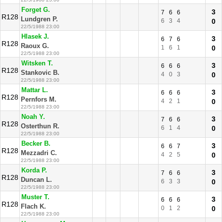
Forget G.
3
7
6
6
R128
Lundgren P.
6
3
4
0
22/5/1988 23:00
Hlasek J.
3
6
7
6
R128
Raoux G.
1
6
1
0
22/5/1988 23:00
Witsken T.
3
6
6
6
R128
Stankovic B.
4
0
3
0
22/5/1988 23:00
Mattar L.
3
6
6
6
R128
Pernfors M.
4
2
1
0
22/5/1988 23:00
Noah Y.
3
7
6
6
R128
Osterthun R.
6
1
4
0
22/5/1988 23:00
Becker B.
3
6
6
7
R128
Mezzadri C.
4
2
5
0
22/5/1988 23:00
Korda P.
3
7
6
6
R128
Duncan L.
6
3
3
0
22/5/1988 23:00
Muster T.
3
6
6
6
R128
Flach K.
0
1
2
0
22/5/1988 23:00