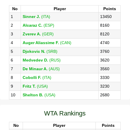
No
Player
Points
1
Sinner J.
(ITA)
13450
2
Alcaraz C.
(ESP)
8160
3
Zverev A.
(GER)
8120
4
Auger Aliassime F.
(CAN)
4740
5
Djokovic N.
(SRB)
3760
6
Medvedev D.
(RUS)
3620
7
De Minaur A.
(AUS)
3560
8
Cobolli F.
(ITA)
3330
9
Fritz T.
(USA)
3230
10
Shelton B.
(USA)
2680
WTA Rankings
No
Player
Points