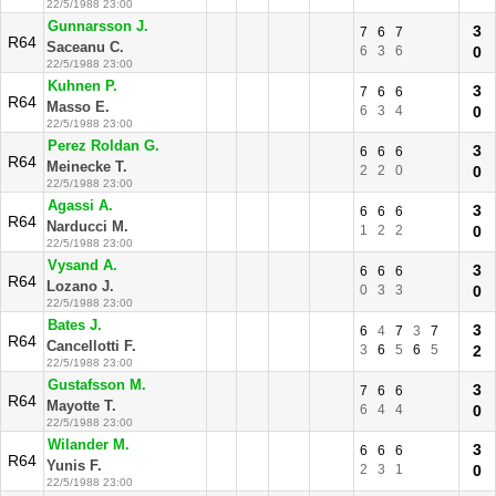
22/5/1988 23:00
Gunnarsson J.
3
7
6
7
R64
Saceanu C.
6
3
6
0
22/5/1988 23:00
Kuhnen P.
3
7
6
6
R64
Masso E.
6
3
4
0
22/5/1988 23:00
Perez Roldan G.
3
6
6
6
R64
Meinecke T.
2
2
0
0
22/5/1988 23:00
Agassi A.
3
6
6
6
R64
Narducci M.
1
2
2
0
22/5/1988 23:00
Vysand A.
3
6
6
6
R64
Lozano J.
0
3
3
0
22/5/1988 23:00
Bates J.
3
6
4
7
3
7
R64
Cancellotti F.
3
6
5
6
5
2
22/5/1988 23:00
Gustafsson M.
3
7
6
6
R64
Mayotte T.
6
4
4
0
22/5/1988 23:00
Wilander M.
3
6
6
6
R64
Yunis F.
2
3
1
0
22/5/1988 23:00