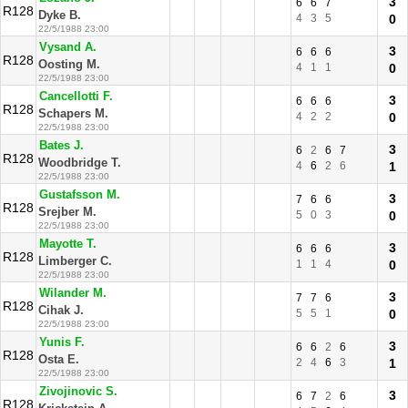
3
6
6
7
R128
Dyke B.
4
3
5
0
22/5/1988 23:00
Vysand A.
3
6
6
6
R128
Oosting M.
4
1
1
0
22/5/1988 23:00
Cancellotti F.
3
6
6
6
R128
Schapers M.
4
2
2
0
22/5/1988 23:00
Bates J.
3
6
2
6
7
R128
Woodbridge T.
4
6
2
6
1
22/5/1988 23:00
Gustafsson M.
3
7
6
6
R128
Srejber M.
5
0
3
0
22/5/1988 23:00
Mayotte T.
3
6
6
6
R128
Limberger C.
1
1
4
0
22/5/1988 23:00
Wilander M.
3
7
7
6
R128
Cihak J.
5
5
1
0
22/5/1988 23:00
Yunis F.
3
6
6
2
6
R128
Osta E.
2
4
6
3
1
22/5/1988 23:00
Zivojinovic S.
3
6
7
2
6
R128