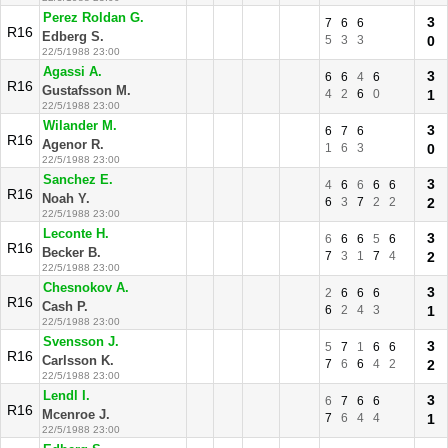
Perez Roldan G.
3
7
6
6
R16
Edberg S.
5
3
3
0
22/5/1988 23:00
Agassi A.
3
6
6
4
6
R16
Gustafsson M.
4
2
6
0
1
22/5/1988 23:00
Wilander M.
3
6
7
6
R16
Agenor R.
1
6
3
0
22/5/1988 23:00
Sanchez E.
3
4
6
6
6
6
R16
Noah Y.
6
3
7
2
2
2
22/5/1988 23:00
Leconte H.
3
6
6
6
5
6
R16
Becker B.
7
3
1
7
4
2
22/5/1988 23:00
Chesnokov A.
3
2
6
6
6
R16
Cash P.
6
2
4
3
1
22/5/1988 23:00
Svensson J.
3
5
7
1
6
6
R16
Carlsson K.
7
6
6
4
2
2
22/5/1988 23:00
Lendl I.
3
6
7
6
6
R16
Mcenroe J.
7
6
4
4
1
22/5/1988 23:00