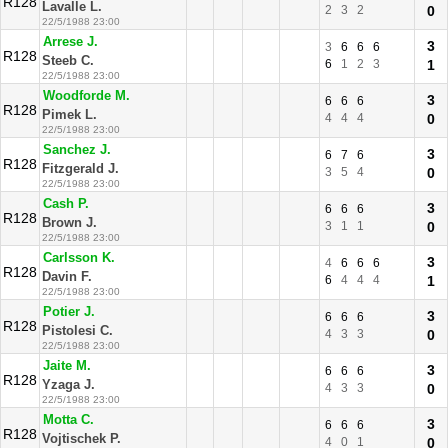
R128
Lavalle L.
2
3
2
0
22/5/1988 23:00
Arrese J.
3
3
6
6
6
R128
Steeb C.
6
1
2
3
1
22/5/1988 23:00
Woodforde M.
3
6
6
6
R128
Pimek L.
4
4
4
0
22/5/1988 23:00
Sanchez J.
3
6
7
6
R128
Fitzgerald J.
3
5
4
0
22/5/1988 23:00
Cash P.
3
6
6
6
R128
Brown J.
3
1
1
0
22/5/1988 23:00
Carlsson K.
3
4
6
6
6
R128
Davin F.
6
4
4
4
1
22/5/1988 23:00
Potier J.
3
6
6
6
R128
Pistolesi C.
4
3
3
0
22/5/1988 23:00
Jaite M.
3
6
6
6
R128
Yzaga J.
4
3
3
0
22/5/1988 23:00
Motta C.
3
6
6
6
R128
Vojtischek P.
4
0
1
0