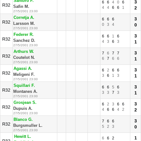
Santoro F.
3
6
6
4
0
6
R32
Safin M.
4
4
6
6
1
2
27/5/2001 23:00
Corretja A.
3
6
6
6
R32
Larsson M.
0
3
4
0
27/5/2001 23:00
Federer R.
3
6
6
1
6
R32
Sanchez D.
4
3
6
3
1
27/5/2001 23:00
Arthurs W.
3
7
6
7
7
R32
Coutelot N.
6
7
6
6
1
27/5/2001 23:00
Agassi A.
3
6
2
6
6
R32
Meligeni F.
3
6
1
3
1
27/5/2001 23:00
Squillari F.
3
6
6
5
6
R32
Montanes A.
3
3
7
3
1
27/5/2001 23:00
Grosjean S.
3
6
2
3
6
6
R32
Dupuis A.
4
6
6
4
2
2
27/5/2001 23:00
Blanco G.
3
7
6
6
R32
Burgsmuller L.
5
2
3
0
27/5/2001 23:00
Hewitt L.
1
6
6
2