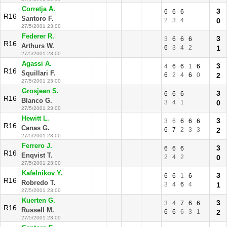
Corretja A.
3
6
6
6
R16
Santoro F.
2
3
4
0
27/5/2001 23:00
Federer R.
3
3
6
6
6
R16
Arthurs W.
6
3
4
2
1
27/5/2001 23:00
Agassi A.
3
4
6
6
1
6
R16
Squillari F.
6
2
4
6
0
2
27/5/2001 23:00
Grosjean S.
3
6
6
6
R16
Blanco G.
3
4
1
0
27/5/2001 23:00
Hewitt L.
3
3
6
6
6
6
R16
Canas G.
6
7
2
3
3
2
27/5/2001 23:00
Ferrero J.
3
6
6
6
R16
Enqvist T.
2
4
2
0
27/5/2001 23:00
Kafelnikov Y.
3
6
6
1
6
R16
Robredo T.
3
4
6
4
1
27/5/2001 23:00
Kuerten G.
3
3
4
7
6
6
R16
Russell M.
6
6
6
3
1
2
27/5/2001 23:00