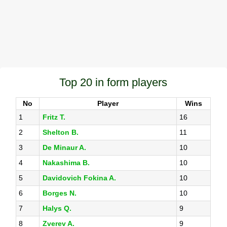
Top 20 in form players
No
Player
Wins
1
Fritz T.
16
2
Shelton B.
11
3
De Minaur A.
10
4
Nakashima B.
10
5
Davidovich Fokina A.
10
6
Borges N.
10
7
Halys Q.
9
8
Zverev A.
9