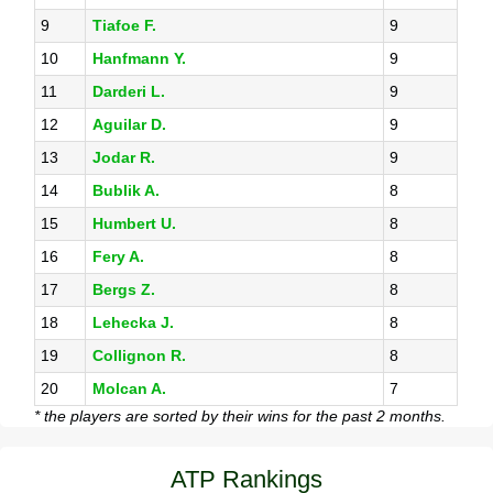
9
Tiafoe F.
9
10
Hanfmann Y.
9
11
Darderi L.
9
12
Aguilar D.
9
13
Jodar R.
9
14
Bublik A.
8
15
Humbert U.
8
16
Fery A.
8
17
Bergs Z.
8
18
Lehecka J.
8
19
Collignon R.
8
20
Molcan A.
7
* the players are sorted by their wins for the past 2 months.
ATP Rankings