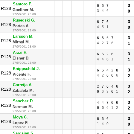
Santoro F.
3
6
6
7
R128
Goellner M.
3
4
6
0
27/5/2001 23:00
Rusedski G.
3
6
7
6
R128
Portas A.
4
5
1
0
27/5/2001 23:00
Larsson M.
3
6
6
5
7
R128
Mirnyi M.
4
2
7
6
1
27/5/2001 23:00
Arazi H.
3
6
6
2
6
R128
Elsner D.
4
4
6
1
1
27/5/2001 23:00
Knippschild J.
3
6
6
4
2
8
R128
Vicente F.
4
2
6
6
6
2
27/5/2001 23:00
Corretja A.
3
2
7
6
4
6
R128
Zabaleta M.
6
6
3
6
1
2
27/5/2001 23:00
Sanchez D.
3
4
4
7
6
6
R128
Norman M.
6
6
6
1
2
2
27/5/2001 23:00
Moya C.
3
6
6
6
R128
Lopez F.
1
4
0
0
27/5/2001 23:00
Sargsian S.