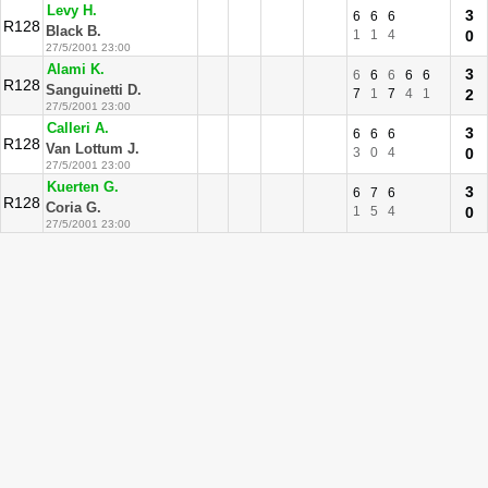
Levy H.
3
6
6
6
R128
Black B.
1
1
4
0
27/5/2001 23:00
Alami K.
3
6
6
6
6
6
R128
Sanguinetti D.
7
1
7
4
1
2
27/5/2001 23:00
Calleri A.
3
6
6
6
R128
Van Lottum J.
3
0
4
0
27/5/2001 23:00
Kuerten G.
3
6
7
6
R128
Coria G.
1
5
4
0
27/5/2001 23:00