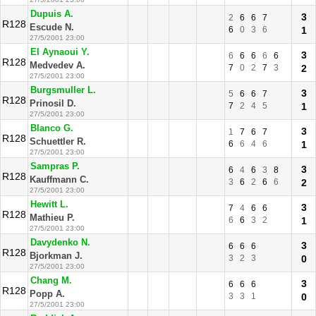
Dupuis A.
3
2
6
6
7
R128
Escude N.
6
0
3
6
1
27/5/2001 23:00
El Aynaoui Y.
3
6
6
6
6
6
R128
Medvedev A.
7
0
2
7
3
2
27/5/2001 23:00
Burgsmuller L.
3
5
6
6
7
R128
Prinosil D.
7
2
4
5
1
27/5/2001 23:00
Blanco G.
3
1
7
6
7
R128
Schuettler R.
6
6
4
6
1
27/5/2001 23:00
Sampras P.
3
6
4
6
3
8
R128
Kauffmann C.
3
6
2
6
6
2
27/5/2001 23:00
Hewitt L.
3
7
4
6
6
R128
Mathieu P.
6
6
3
2
1
27/5/2001 23:00
Davydenko N.
3
6
6
6
R128
Bjorkman J.
3
2
3
0
27/5/2001 23:00
Chang M.
3
6
6
6
R128
Popp A.
3
3
1
0
27/5/2001 23:00