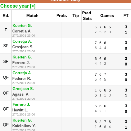
Choose year [>]
Pred.
Rd.
Match
Prob.
Tip
Games
FT
Sets
Kuerten G.
3
6
7
6
6
F
Corretja A.
7
5
2
0
1
27/5/2001 23:00
Corretja A.
3
7
6
6
SF
Grosjean S.
6
4
4
0
27/5/2001 23:00
Kuerten G.
3
6
6
6
SF
Ferrero J.
4
4
3
0
27/5/2001 23:00
Corretja A.
3
7
6
7
QF
Federer R.
5
4
5
0
27/5/2001 23:00
Grosjean S.
3
1
6
6
6
QF
Agassi A.
6
1
1
3
1
27/5/2001 23:00
Ferrero J.
3
6
6
6
QF
Hewitt L.
4
2
1
0
27/5/2001 23:00
Kuerten G.
3
6
3
7
6
QF
Kafelnikov Y.
1
6
6
4
1
27/5/2001 23:00