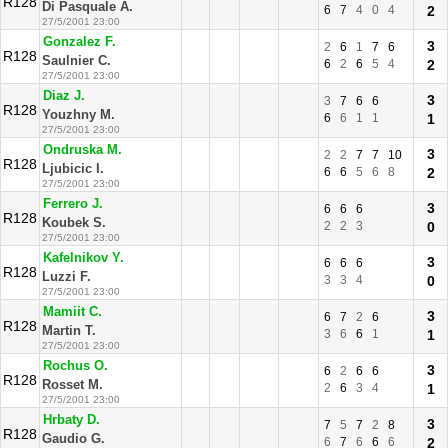
R128
Di Pasquale A.
6
7
4
0
4
2
27/5/2001 23:00
Gonzalez F.
3
2
6
1
7
6
R128
Saulnier C.
6
2
6
5
4
2
27/5/2001 23:00
Diaz J.
3
3
7
6
6
R128
Youzhny M.
6
6
1
1
1
27/5/2001 23:00
Ondruska M.
3
2
2
7
7
10
R128
Ljubicic I.
6
6
5
6
8
2
27/5/2001 23:00
Ferrero J.
3
6
6
6
R128
Koubek S.
2
2
3
0
27/5/2001 23:00
Kafelnikov Y.
3
6
6
6
R128
Luzzi F.
3
3
4
0
27/5/2001 23:00
Mamiit C.
3
6
7
2
6
R128
Martin T.
3
6
6
1
1
27/5/2001 23:00
Rochus O.
3
6
2
6
6
R128
Rosset M.
2
6
3
4
1
27/5/2001 23:00
Hrbaty D.
3
7
5
7
2
8
R128
Gaudio G.
6
7
6
6
6
2