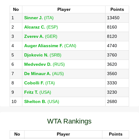
No
Player
Points
1
Sinner J.
(ITA)
13450
2
Alcaraz C.
(ESP)
8160
3
Zverev A.
(GER)
8120
4
Auger Aliassime F.
(CAN)
4740
5
Djokovic N.
(SRB)
3760
6
Medvedev D.
(RUS)
3620
7
De Minaur A.
(AUS)
3560
8
Cobolli F.
(ITA)
3330
9
Fritz T.
(USA)
3230
10
Shelton B.
(USA)
2680
WTA Rankings
No
Player
Points