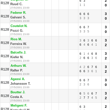
2
6
3
R128
Ruud C.
1
1
0
27/5/2001 23:00
Federer R.
3
6
6
6
R128
Galvani S.
3
3
3
0
27/5/2001 23:00
Coutelot N.
3
6
6
7
R128
Pozzi G.
3
3
5
0
27/5/2001 23:00
Rios M.
3
3
6
3
6
6
R128
Ferreira W.
6
4
6
4
1
2
27/5/2001 23:00
Balcells J.
3
6
1
4
6
8
R128
Kiefer N.
2
6
6
3
6
2
27/5/2001 23:00
Arthurs W.
3
4
2
6
7
6
R128
Rafter P.
6
6
3
6
1
2
27/5/2001 23:00
Agassi A.
3
6
6
7
R128
Johansson T.
2
3
6
0
27/5/2001 23:00
Boutter J.
3
6
5
6
6
7
R128
Costa A.
2
7
7
4
5
2
27/5/2001 23:00
Meligeni F.
2
6
3
R128