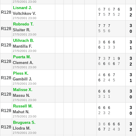
27/5/2001 23:00
Lisnard J.
3
6
7
6
7
6
R128
Voltchkov V.
7
5
7
5
2
2
27/5/2001 23:00
Robredo T.
3
7
7
7
R128
Sluiter R.
5
5
6
0
27/5/2001 23:00
Ulihrach B.
3
3
6
6
6
R128
Mantilla F.
6
1
3
3
1
27/5/2001 23:00
Puerta M.
3
7
3
7
1
9
R128
Clement A.
6
6
6
6
7
2
27/5/2001 23:00
Pless K.
3
4
6
6
7
R128
Gambill J.
6
2
4
5
1
27/5/2001 23:00
Malisse X.
3
6
6
6
R128
Massu N.
3
1
1
0
27/5/2001 23:00
Russell M.
3
6
6
6
R128
Mahut N.
2
3
2
0
27/5/2001 23:00
Bruguera S.
3
3
6
6
6
6
R128
Llodra M.
6
7
2
4
3
2
27/5/2001 23:00