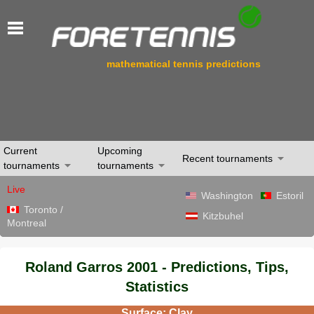
mathematical tennis predictions
Current
Upcoming
Recent tournaments
tournaments
tournaments
Live
Washington
Estoril
Toronto /
Kitzbuhel
Montreal
Roland Garros 2001 - Predictions, Tips,
Statistics
Surface: Clay