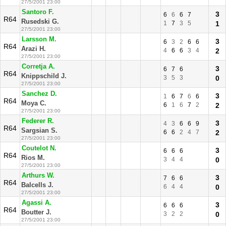
27/5/2001 23:00
Santoro F.
3
6
6
6
7
R64
Rusedski G.
1
7
3
5
1
27/5/2001 23:00
Larsson M.
3
6
3
2
6
6
R64
Arazi H.
4
6
6
3
4
2
27/5/2001 23:00
Corretja A.
3
6
7
6
R64
Knippschild J.
3
5
3
0
27/5/2001 23:00
Sanchez D.
3
1
6
7
6
6
R64
Moya C.
6
1
6
7
2
2
27/5/2001 23:00
Federer R.
3
4
3
6
6
9
R64
Sargsian S.
6
6
2
4
7
2
27/5/2001 23:00
Coutelot N.
3
6
6
6
R64
Rios M.
3
4
4
0
27/5/2001 23:00
Arthurs W.
3
7
6
6
R64
Balcells J.
6
4
4
0
27/5/2001 23:00
Agassi A.
3
6
6
6
R64
Boutter J.
3
2
2
0
27/5/2001 23:00