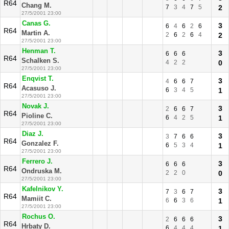
R64
Chang M.
7
3
4
7
5
2
27/5/2001 23:00
Canas G.
3
6
4
6
2
6
R64
Martin A.
2
6
2
6
4
2
27/5/2001 23:00
Henman T.
3
6
6
6
R64
Schalken S.
4
2
2
0
27/5/2001 23:00
Enqvist T.
3
4
6
6
7
R64
Acasuso J.
6
3
4
5
1
27/5/2001 23:00
Novak J.
3
2
6
6
7
R64
Pioline C.
6
4
2
5
1
27/5/2001 23:00
Diaz J.
3
3
7
6
6
R64
Gonzalez F.
6
5
3
4
1
27/5/2001 23:00
Ferrero J.
3
6
6
6
R64
Ondruska M.
2
2
0
0
27/5/2001 23:00
Kafelnikov Y.
3
7
3
6
7
R64
Mamiit C.
6
6
3
6
1
27/5/2001 23:00
Rochus O.
3
2
6
6
6
R64
Hrbaty D.
6
4
4
4
1