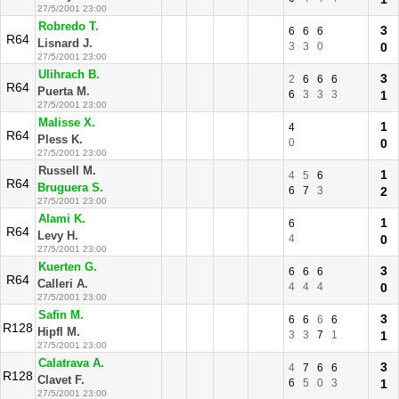
27/5/2001 23:00
Robredo T.
3
6
6
6
R64
Lisnard J.
3
3
0
0
27/5/2001 23:00
Ulihrach B.
3
2
6
6
6
R64
Puerta M.
6
3
3
3
1
27/5/2001 23:00
Malisse X.
1
4
R64
Pless K.
0
0
27/5/2001 23:00
Russell M.
1
4
5
6
R64
Bruguera S.
6
7
3
2
27/5/2001 23:00
Alami K.
1
6
R64
Levy H.
4
0
27/5/2001 23:00
Kuerten G.
3
6
6
6
R64
Calleri A.
4
4
4
0
27/5/2001 23:00
Safin M.
3
6
6
6
6
R128
Hipfl M.
3
3
7
1
1
27/5/2001 23:00
Calatrava A.
3
4
7
6
6
R128
Clavet F.
6
5
0
3
1
27/5/2001 23:00