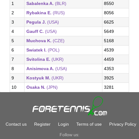
1
Sabalenka A.
(BLR)
8550
2
Rybakina E.
(RUS)
8056
3
Pegula J.
(USA)
6625
4
Gauff C.
(USA)
5649
5
Muchova K.
(CZE)
5168
6
Swiatek I.
(POL)
4539
7
Svitolina E.
(UKR)
4459
8
Anisimova A.
(USA)
4353
9
Kostyuk M.
(UKR)
3925
10
Osaka N.
(JPN)
3281
Contact us
Register
Login
Terms of use
Privacy Policy
Follow us: