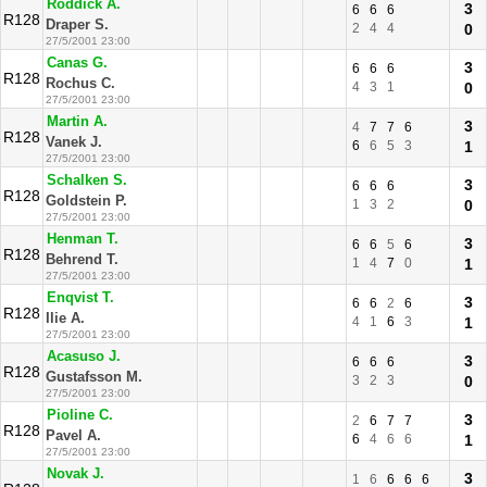
Roddick A.
3
6
6
6
R128
Draper S.
2
4
4
0
27/5/2001 23:00
Canas G.
3
6
6
6
R128
Rochus C.
4
3
1
0
27/5/2001 23:00
Martin A.
3
4
7
7
6
R128
Vanek J.
6
6
5
3
1
27/5/2001 23:00
Schalken S.
3
6
6
6
R128
Goldstein P.
1
3
2
0
27/5/2001 23:00
Henman T.
3
6
6
5
6
R128
Behrend T.
1
4
7
0
1
27/5/2001 23:00
Enqvist T.
3
6
6
2
6
R128
Ilie A.
4
1
6
3
1
27/5/2001 23:00
Acasuso J.
3
6
6
6
R128
Gustafsson M.
3
2
3
0
27/5/2001 23:00
Pioline C.
3
2
6
7
7
R128
Pavel A.
6
4
6
6
1
27/5/2001 23:00
Novak J.
3
1
6
6
6
6