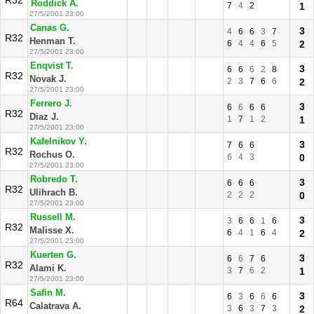
R32
Roddick A.
7
4
2
1
27/5/2001 23:00
Canas G.
3
4
6
6
3
7
R32
Henman T.
6
4
4
6
5
2
27/5/2001 23:00
Enqvist T.
3
6
6
6
2
8
R32
Novak J.
2
3
7
6
6
2
27/5/2001 23:00
Ferrero J.
3
6
6
6
6
R32
Diaz J.
1
7
1
2
1
27/5/2001 23:00
Kafelnikov Y.
3
7
6
6
R32
Rochus O.
6
4
3
0
27/5/2001 23:00
Robredo T.
3
6
6
6
R32
Ulihrach B.
2
2
2
0
27/5/2001 23:00
Russell M.
3
3
6
6
1
6
R32
Malisse X.
6
4
1
6
4
2
27/5/2001 23:00
Kuerten G.
3
6
6
7
6
R32
Alami K.
3
7
6
2
1
27/5/2001 23:00
Safin M.
3
6
3
6
6
6
R64
Calatrava A.
3
6
3
7
3
2