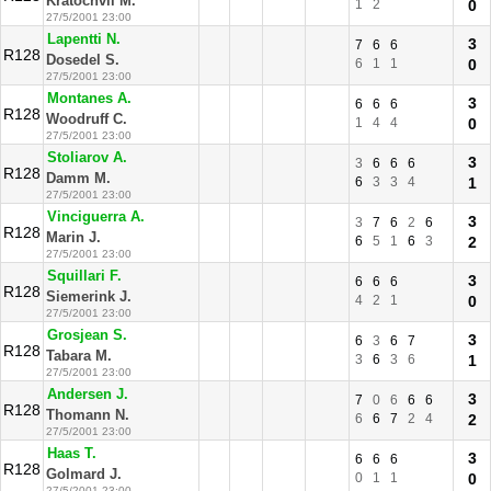
Kratochvil M.
1
2
0
27/5/2001 23:00
Lapentti N.
3
7
6
6
R128
Dosedel S.
6
1
1
0
27/5/2001 23:00
Montanes A.
3
6
6
6
R128
Woodruff C.
1
4
4
0
27/5/2001 23:00
Stoliarov A.
3
3
6
6
6
R128
Damm M.
6
3
3
4
1
27/5/2001 23:00
Vinciguerra A.
3
3
7
6
2
6
R128
Marin J.
6
5
1
6
3
2
27/5/2001 23:00
Squillari F.
3
6
6
6
R128
Siemerink J.
4
2
1
0
27/5/2001 23:00
Grosjean S.
3
6
3
6
7
R128
Tabara M.
3
6
3
6
1
27/5/2001 23:00
Andersen J.
3
7
0
6
6
6
R128
Thomann N.
6
6
7
2
4
2
27/5/2001 23:00
Haas T.
3
6
6
6
R128
Golmard J.
0
1
1
0
27/5/2001 23:00