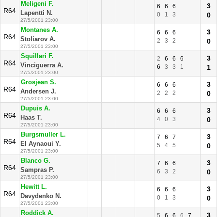
Meligeni F.
3
6
6
6
R64
Lapentti N.
0
1
3
0
27/5/2001 23:00
Montanes A.
3
6
6
6
R64
Stoliarov A.
2
3
2
0
27/5/2001 23:00
Squillari F.
3
2
6
6
6
R64
Vinciguerra A.
6
3
3
1
1
27/5/2001 23:00
Grosjean S.
3
6
6
6
R64
Andersen J.
2
2
2
0
27/5/2001 23:00
Dupuis A.
3
6
6
6
R64
Haas T.
4
0
3
0
27/5/2001 23:00
Burgsmuller L.
3
7
6
7
R64
El Aynaoui Y.
5
4
5
0
27/5/2001 23:00
Blanco G.
3
7
6
6
R64
Sampras P.
6
3
2
0
27/5/2001 23:00
Hewitt L.
3
6
6
6
R64
Davydenko N.
0
1
3
0
27/5/2001 23:00
Roddick A.
3
5
6
6
6
7