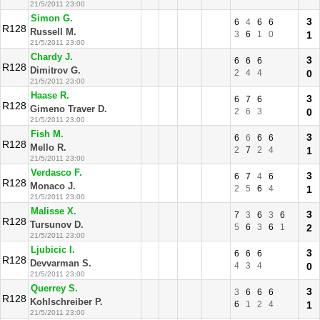
21/5/2011 23:00
Simon G.
3
6
4
6
6
R128
Russell M.
3
6
1
0
1
21/5/2011 23:00
Chardy J.
3
6
6
6
R128
Dimitrov G.
2
4
4
0
21/5/2011 23:00
Haase R.
3
6
7
6
R128
Gimeno Traver D.
2
6
3
0
21/5/2011 23:00
Fish M.
3
6
6
6
6
R128
Mello R.
2
7
2
4
1
21/5/2011 23:00
Verdasco F.
3
6
7
4
6
R128
Monaco J.
2
5
6
4
1
21/5/2011 23:00
Malisse X.
3
7
3
6
3
6
R128
Tursunov D.
5
6
3
6
1
2
21/5/2011 23:00
Ljubicic I.
3
6
6
6
R128
Devvarman S.
4
3
4
0
21/5/2011 23:00
Querrey S.
3
3
6
6
6
R128
Kohlschreiber P.
6
1
2
4
1
21/5/2011 23:00