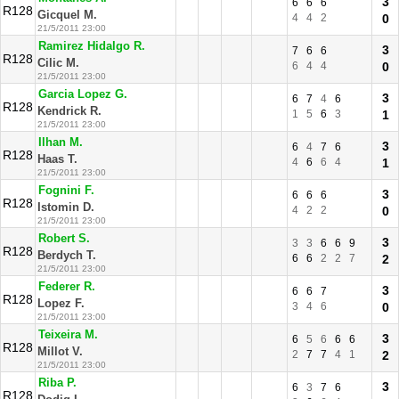
3
6
6
6
R128
Gicquel M.
4
4
2
0
21/5/2011 23:00
Ramirez Hidalgo R.
3
7
6
6
R128
Cilic M.
6
4
4
0
21/5/2011 23:00
Garcia Lopez G.
3
6
7
4
6
R128
Kendrick R.
1
5
6
3
1
21/5/2011 23:00
Ilhan M.
3
6
4
7
6
R128
Haas T.
4
6
6
4
1
21/5/2011 23:00
Fognini F.
3
6
6
6
R128
Istomin D.
4
2
2
0
21/5/2011 23:00
Robert S.
3
3
3
6
6
9
R128
Berdych T.
6
6
2
2
7
2
21/5/2011 23:00
Federer R.
3
6
6
7
R128
Lopez F.
3
4
6
0
21/5/2011 23:00
Teixeira M.
3
6
5
6
6
6
R128
Millot V.
2
7
7
4
1
2
21/5/2011 23:00
Riba P.
3
6
3
7
6
R128