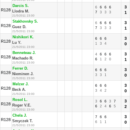
Darcis S.
3
6
6
6
6
R128
Llodra M.
7
3
3
3
1
21/5/2011 23:00
Stakhovsky S.
3
6
6
6
6
R128
Guez D.
7
3
3
3
1
21/5/2011 23:00
Nishikori K.
3
6
6
6
R128
Lu Y.
1
3
4
0
21/5/2011 23:00
Benneteau J.
3
4
6
6
6
R128
Machado R.
6
1
2
0
1
21/5/2011 23:00
Ferrer D.
3
6
6
6
R128
Nieminen J.
3
3
1
0
21/5/2011 23:00
Melzer J.
3
6
6
6
R128
Beck A.
3
4
2
0
21/5/2011 23:00
Rosol L.
3
3
6
6
3
7
R128
Roger V.E.
6
2
4
6
5
2
21/5/2011 23:00
Chela J.
3
7
6
6
R128
Smyczek T.
6
1
1
0
21/5/2011 23:00