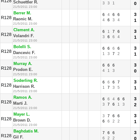
R128
Schuettler R.
3
3
1
0
21/5/2011 23:00
Berrer M.
3
6
4
6
6
R128
Raonic M.
4
6
3
4
1
21/5/2011 23:00
Clement A.
3
6
1
7
6
R128
Volandri F.
3
6
6
4
1
21/5/2011 23:00
Bolelli S.
3
6
6
6
6
R128
Dancevic F.
1
3
7
2
1
21/5/2011 23:00
Murray A.
3
6
6
6
R128
Prodon E.
4
1
3
0
21/5/2011 23:00
Soderling R.
3
6
6
6
7
R128
Harrison R.
1
7
3
5
1
21/5/2011 23:00
Ramos A.
3
6
6
4
6
6
R128
Marti J.
3
7
6
1
3
2
21/5/2011 23:00
Mayer L.
3
3
7
6
6
R128
Brown D.
6
6
2
2
1
21/5/2011 23:00
Baghdatis M.
3
7
6
6
R128
Gil F.
6
2
2
0