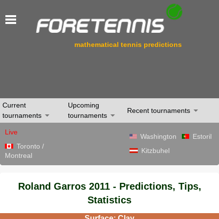
mathematical tennis predictions
Current
Upcoming
Recent tournaments
tournaments
tournaments
Live
Washington
Estoril
Toronto /
Kitzbuhel
Montreal
Roland Garros 2011 - Predictions, Tips,
Statistics
Surface: Clay