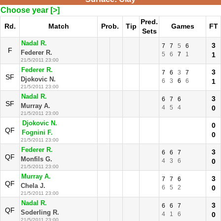
Choose year [>]
Pred.
Rd.
Match
Prob.
Tip
Games
FT
Sets
Nadal R.
3
7
7
5
6
F
Federer R.
5
6
7
1
1
21/5/2011 23:00
Federer R.
3
7
6
3
7
SF
Djokovic N.
6
3
6
6
1
21/5/2011 23:00
Nadal R.
3
6
7
6
SF
Murray A.
4
5
4
0
21/5/2011 23:00
Djokovic N.
0
QF
Fognini F.
0
21/5/2011 23:00
Federer R.
3
6
6
7
QF
Monfils G.
4
3
6
0
21/5/2011 23:00
Murray A.
3
7
7
6
QF
Chela J.
6
5
2
0
21/5/2011 23:00
Nadal R.
3
6
6
7
QF
Soderling R.
4
1
6
0
21/5/2011 23:00