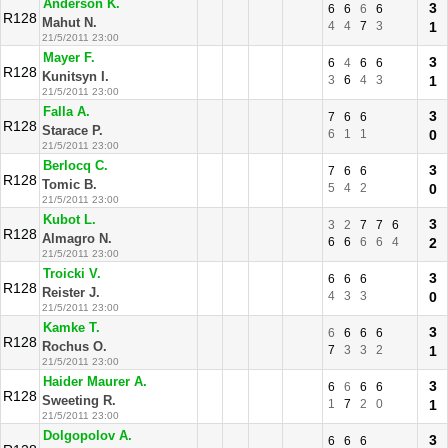
Anderson K.
3
6
6
6
6
R128
Mahut N.
4
4
7
3
1
21/5/2011 23:00
Mayer F.
3
6
4
6
6
R128
Kunitsyn I.
3
6
4
3
1
21/5/2011 23:00
Falla A.
3
7
6
6
R128
Starace P.
6
1
1
0
21/5/2011 23:00
Berlocq C.
3
7
6
6
R128
Tomic B.
5
4
2
0
21/5/2011 23:00
Kubot L.
3
3
2
7
7
6
R128
Almagro N.
6
6
6
6
4
2
21/5/2011 23:00
Troicki V.
3
6
6
6
R128
Reister J.
4
3
3
0
21/5/2011 23:00
Kamke T.
3
6
6
6
6
R128
Rochus O.
7
3
3
2
1
21/5/2011 23:00
Haider Maurer A.
3
6
6
6
6
R128
Sweeting R.
1
7
2
0
1
21/5/2011 23:00
Dolgopolov A.
3
6
6
6