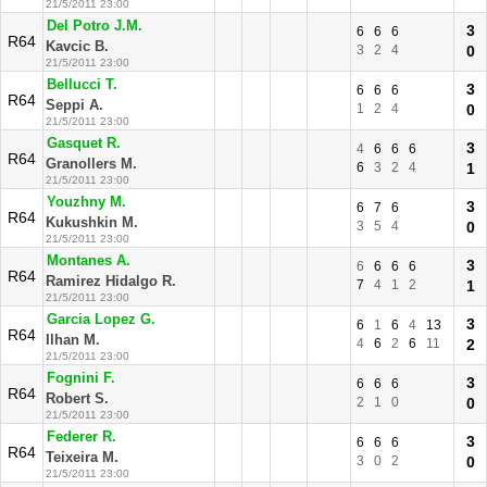
21/5/2011 23:00
Del Potro J.M.
3
6
6
6
R64
Kavcic B.
3
2
4
0
21/5/2011 23:00
Bellucci T.
3
6
6
6
R64
Seppi A.
1
2
4
0
21/5/2011 23:00
Gasquet R.
3
4
6
6
6
R64
Granollers M.
6
3
2
4
1
21/5/2011 23:00
Youzhny M.
3
6
7
6
R64
Kukushkin M.
3
5
4
0
21/5/2011 23:00
Montanes A.
3
6
6
6
6
R64
Ramirez Hidalgo R.
7
4
1
2
1
21/5/2011 23:00
Garcia Lopez G.
3
6
1
6
4
13
R64
Ilhan M.
4
6
2
6
11
2
21/5/2011 23:00
Fognini F.
3
6
6
6
R64
Robert S.
2
1
0
0
21/5/2011 23:00
Federer R.
3
6
6
6
R64
Teixeira M.
3
0
2
0
21/5/2011 23:00