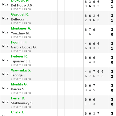
Djokovic N.
3
6
3
6
6
R32
Del Potro J.M.
3
6
3
2
1
21/5/2011 23:00
Gasquet R.
3
6
6
3
6
R32
Bellucci T.
2
3
6
3
1
21/5/2011 23:00
Montanes A.
3
6
7
6
R32
Youzhny M.
1
6
1
0
21/5/2011 23:00
Fognini F.
3
4
6
6
6
R32
Garcia Lopez G.
6
3
3
1
1
21/5/2011 23:00
Federer R.
3
6
6
6
R32
Tipsarevic J.
1
4
3
0
21/5/2011 23:00
Wawrinka S.
3
4
6
7
6
6
R32
Tsonga J.
6
7
6
2
3
2
21/5/2011 23:00
Monfils G.
3
6
6
7
R32
Darcis S.
3
4
5
0
21/5/2011 23:00
Ferrer D.
3
6
6
6
R32
Stakhovsky S.
1
1
3
0
21/5/2011 23:00
Chela J.
3
6
6
3
7