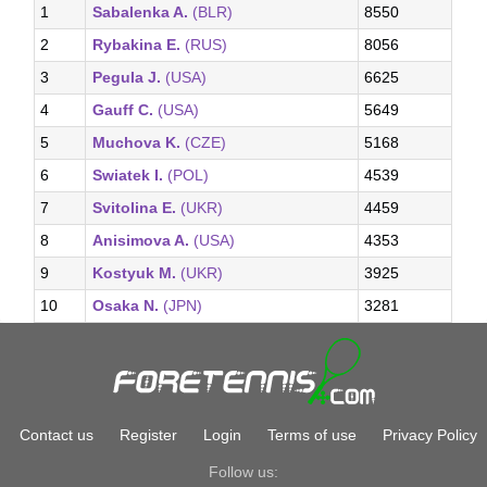
1
Sabalenka A.
(BLR)
8550
2
Rybakina E.
(RUS)
8056
3
Pegula J.
(USA)
6625
4
Gauff C.
(USA)
5649
5
Muchova K.
(CZE)
5168
6
Swiatek I.
(POL)
4539
7
Svitolina E.
(UKR)
4459
8
Anisimova A.
(USA)
4353
9
Kostyuk M.
(UKR)
3925
10
Osaka N.
(JPN)
3281
Contact us
Register
Login
Terms of use
Privacy Policy
Follow us: