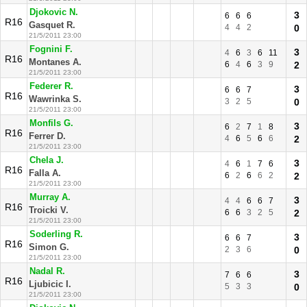
Djokovic N.
3
6
6
6
R16
Gasquet R.
4
4
2
0
21/5/2011 23:00
Fognini F.
3
4
6
3
6
11
R16
Montanes A.
6
4
6
3
9
2
21/5/2011 23:00
Federer R.
3
6
6
7
R16
Wawrinka S.
3
2
5
0
21/5/2011 23:00
Monfils G.
3
6
2
7
1
8
R16
Ferrer D.
4
6
5
6
6
2
21/5/2011 23:00
Chela J.
3
4
6
1
7
6
R16
Falla A.
6
2
6
6
2
2
21/5/2011 23:00
Murray A.
3
4
4
6
6
7
R16
Troicki V.
6
6
3
2
5
2
21/5/2011 23:00
Soderling R.
3
6
6
7
R16
Simon G.
2
3
6
0
21/5/2011 23:00
Nadal R.
3
7
6
6
R16
Ljubicic I.
5
3
3
0
21/5/2011 23:00