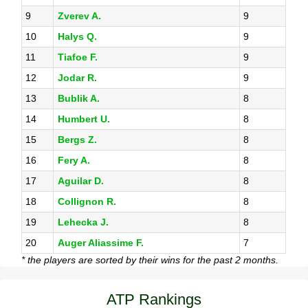
9
Zverev A.
9
10
Halys Q.
9
11
Tiafoe F.
9
12
Jodar R.
9
13
Bublik A.
8
14
Humbert U.
8
15
Bergs Z.
8
16
Fery A.
8
17
Aguilar D.
8
18
Collignon R.
8
19
Lehecka J.
8
20
Auger Aliassime F.
7
* the players are sorted by their wins for the past 2 months.
ATP Rankings