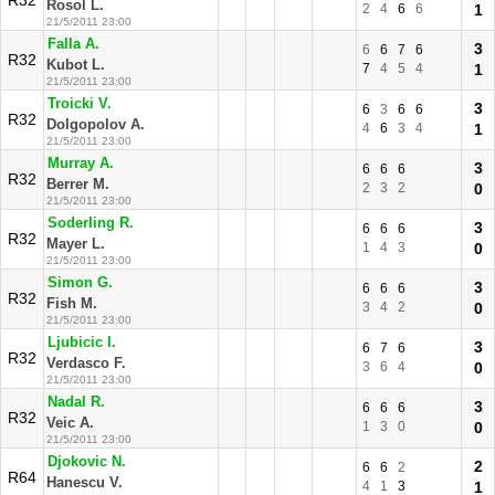
R32
Rosol L.
2
4
6
6
1
21/5/2011 23:00
Falla A.
3
6
6
7
6
R32
Kubot L.
7
4
5
4
1
21/5/2011 23:00
Troicki V.
3
6
3
6
6
R32
Dolgopolov A.
4
6
3
4
1
21/5/2011 23:00
Murray A.
3
6
6
6
R32
Berrer M.
2
3
2
0
21/5/2011 23:00
Soderling R.
3
6
6
6
R32
Mayer L.
1
4
3
0
21/5/2011 23:00
Simon G.
3
6
6
6
R32
Fish M.
3
4
2
0
21/5/2011 23:00
Ljubicic I.
3
6
7
6
R32
Verdasco F.
3
6
4
0
21/5/2011 23:00
Nadal R.
3
6
6
6
R32
Veic A.
1
3
0
0
21/5/2011 23:00
Djokovic N.
2
6
6
2
R64
Hanescu V.
4
1
3
1