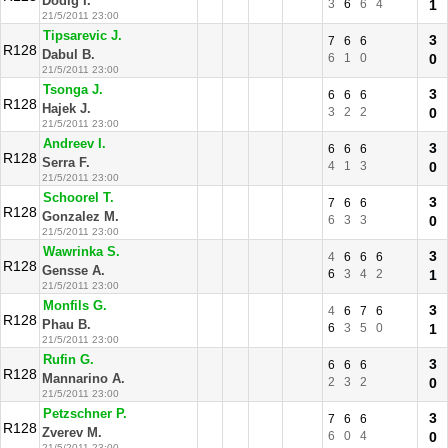
Dodig I.
3
6
6
4
1
21/5/2011 23:00
Tipsarevic J.
3
7
6
6
R128
Dabul B.
6
1
0
0
21/5/2011 23:00
Tsonga J.
3
6
6
6
R128
Hajek J.
3
2
2
0
21/5/2011 23:00
Andreev I.
3
6
6
6
R128
Serra F.
4
1
3
0
21/5/2011 23:00
Schoorel T.
3
7
6
6
R128
Gonzalez M.
6
3
3
0
21/5/2011 23:00
Wawrinka S.
3
4
6
6
6
R128
Gensse A.
6
3
4
2
1
21/5/2011 23:00
Monfils G.
3
4
6
7
6
R128
Phau B.
6
3
5
0
1
21/5/2011 23:00
Rufin G.
3
6
6
6
R128
Mannarino A.
2
3
2
0
21/5/2011 23:00
Petzschner P.
3
7
6
6
R128
Zverev M.
6
0
4
0
21/5/2011 23:00