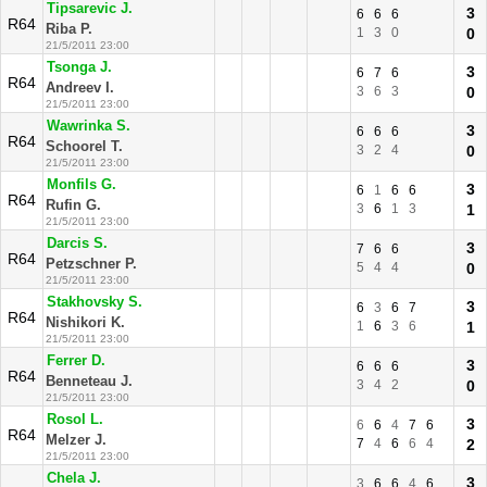
Tipsarevic J.
3
6
6
6
R64
Riba P.
1
3
0
0
21/5/2011 23:00
Tsonga J.
3
6
7
6
R64
Andreev I.
3
6
3
0
21/5/2011 23:00
Wawrinka S.
3
6
6
6
R64
Schoorel T.
3
2
4
0
21/5/2011 23:00
Monfils G.
3
6
1
6
6
R64
Rufin G.
3
6
1
3
1
21/5/2011 23:00
Darcis S.
3
7
6
6
R64
Petzschner P.
5
4
4
0
21/5/2011 23:00
Stakhovsky S.
3
6
3
6
7
R64
Nishikori K.
1
6
3
6
1
21/5/2011 23:00
Ferrer D.
3
6
6
6
R64
Benneteau J.
3
4
2
0
21/5/2011 23:00
Rosol L.
3
6
6
4
7
6
R64
Melzer J.
7
4
6
6
4
2
21/5/2011 23:00
Chela J.
3
3
6
6
4
6