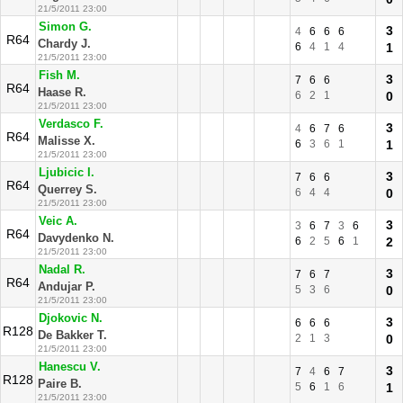
21/5/2011 23:00
Simon G.
3
4
6
6
6
R64
Chardy J.
6
4
1
4
1
21/5/2011 23:00
Fish M.
3
7
6
6
R64
Haase R.
6
2
1
0
21/5/2011 23:00
Verdasco F.
3
4
6
7
6
R64
Malisse X.
6
3
6
1
1
21/5/2011 23:00
Ljubicic I.
3
7
6
6
R64
Querrey S.
6
4
4
0
21/5/2011 23:00
Veic A.
3
3
6
7
3
6
R64
Davydenko N.
6
2
5
6
1
2
21/5/2011 23:00
Nadal R.
3
7
6
7
R64
Andujar P.
5
3
6
0
21/5/2011 23:00
Djokovic N.
3
6
6
6
R128
De Bakker T.
2
1
3
0
21/5/2011 23:00
Hanescu V.
3
7
4
6
7
R128
Paire B.
5
6
1
6
1
21/5/2011 23:00