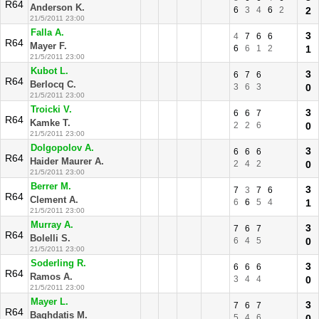
R64
Anderson K.
6
3
4
6
2
2
21/5/2011 23:00
Falla A.
3
4
7
6
6
R64
Mayer F.
6
6
1
2
1
21/5/2011 23:00
Kubot L.
3
6
7
6
R64
Berlocq C.
3
6
3
0
21/5/2011 23:00
Troicki V.
3
6
6
7
R64
Kamke T.
2
2
6
0
21/5/2011 23:00
Dolgopolov A.
3
6
6
6
R64
Haider Maurer A.
2
4
2
0
21/5/2011 23:00
Berrer M.
3
7
3
7
6
R64
Clement A.
6
6
5
4
1
21/5/2011 23:00
Murray A.
3
7
6
7
R64
Bolelli S.
6
4
5
0
21/5/2011 23:00
Soderling R.
3
6
6
6
R64
Ramos A.
3
4
4
0
21/5/2011 23:00
Mayer L.
3
7
6
7
R64
Baghdatis M.
5
4
6
0