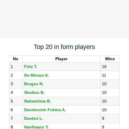
Top 20 in form players
No
Player
Wins
1
Fritz T.
16
2
De Minaur A.
11
3
Borges N.
10
4
Shelton B.
10
5
Nakashima B.
10
6
Davidovich Fokina A.
10
7
Darderi L.
9
8
Hanfmann Y.
9