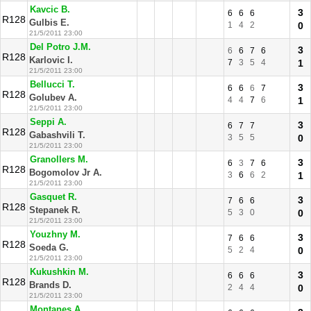
Kavcic B.
3
6
6
6
R128
Gulbis E.
1
4
2
0
21/5/2011 23:00
Del Potro J.M.
3
6
6
7
6
R128
Karlovic I.
7
3
5
4
1
21/5/2011 23:00
Bellucci T.
3
6
6
6
7
R128
Golubev A.
4
4
7
6
1
21/5/2011 23:00
Seppi A.
3
6
7
7
R128
Gabashvili T.
3
5
5
0
21/5/2011 23:00
Granollers M.
3
6
3
7
6
R128
Bogomolov Jr A.
3
6
6
2
1
21/5/2011 23:00
Gasquet R.
3
7
6
6
R128
Stepanek R.
5
3
0
0
21/5/2011 23:00
Youzhny M.
3
7
6
6
R128
Soeda G.
5
2
4
0
21/5/2011 23:00
Kukushkin M.
3
6
6
6
R128
Brands D.
2
4
4
0
21/5/2011 23:00
Montanes A.