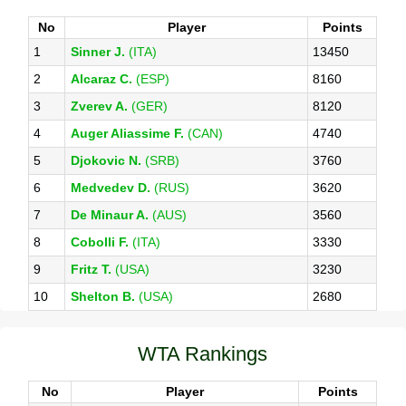
No
Player
Points
1
Sinner J.
(ITA)
13450
2
Alcaraz C.
(ESP)
8160
3
Zverev A.
(GER)
8120
4
Auger Aliassime F.
(CAN)
4740
5
Djokovic N.
(SRB)
3760
6
Medvedev D.
(RUS)
3620
7
De Minaur A.
(AUS)
3560
8
Cobolli F.
(ITA)
3330
9
Fritz T.
(USA)
3230
10
Shelton B.
(USA)
2680
WTA Rankings
No
Player
Points