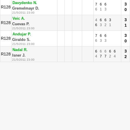
Davydenko N.
3
7
6
6
R128
Gremelmayr D.
6
1
3
0
21/5/2011 23:00
Veic A.
3
4
6
6
3
R128
Cuevas P.
6
3
2
1
1
21/5/2011 23:00
Andujar P.
3
7
6
6
R128
Giraldo S.
6
3
3
0
21/5/2011 23:00
Nadal R.
3
6
6
6
6
6
R128
Isner J.
4
7
7
2
4
2
21/5/2011 23:00