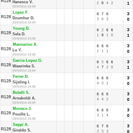
R128
Hanescu V.
2
6
4
2
1
25/5/2014 23:00
Lopez F.
3
6
7
6
R128
Dzumhur D.
3
6
3
0
25/5/2014 23:00
Young D.
3
6
2
6
6
R128
Sela D.
1
6
1
0
1
25/5/2014 23:00
Mannarino A.
3
6
6
6
R128
Lu Y.
2
1
1
0
25/5/2014 23:00
Garcia Lopez G.
3
6
5
6
6
R128
Wawrinka S.
4
7
2
0
1
25/5/2014 23:00
Ferrer D.
3
6
6
6
R128
Sijsling I.
4
3
1
0
25/5/2014 23:00
Bolelli S.
3
6
6
6
R128
Arnaboldi A.
4
4
2
0
25/5/2014 23:00
Monaco J.
3
6
6
6
R128
Pouille L.
3
1
4
0
25/5/2014 23:00
Seppi A.
3
6
7
6
R128
Giraldo S.
3
5
3
0