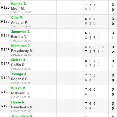
Kamke T.
3
7
7
7
R128
Mecir M.
5
6
6
0
25/5/2014 23:00
Cilic M.
3
6
6
7
R128
Andujar P.
0
3
6
0
25/5/2014 23:00
Janowicz J.
3
6
6
6
6
R128
Estrella V.
1
4
7
4
1
25/5/2014 23:00
Nieminen J.
3
6
6
6
6
6
R128
Przysiezny M.
7
4
7
3
4
2
25/5/2014 23:00
Melzer J.
3
6
5
7
6
R128
Goffin D.
4
7
5
4
1
25/5/2014 23:00
Tsonga J.
3
7
7
6
R128
Roger V.E.
6
5
2
0
25/5/2014 23:00
Klizan M.
3
7
6
6
R128
Nishikori K.
6
1
2
0
25/5/2014 23:00
Haase R.
3
7
6
6
R128
Davydenko N.
5
4
2
0
25/5/2014 23:00
Granollers M.