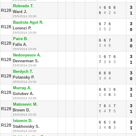
Robredo T.
3
4
6
6
6
R128
Ward J.
6
4
2
4
1
25/5/2014 23:00
Bautista Agut R.
3
6
7
6
R128
Lorenzi P.
3
5
2
0
25/5/2014 23:00
Paire B.
3
6
6
7
R128
Falla A.
3
4
6
0
25/5/2014 23:00
Nedovyesov A.
3
5
6
7
6
R128
Devvarman S.
7
3
6
3
1
25/5/2014 23:00
Berdych T.
3
6
6
6
R128
Polansky P.
3
4
4
0
25/5/2014 23:00
Murray A.
3
6
6
3
6
R128
Golubev A.
1
4
6
3
1
25/5/2014 23:00
Matosevic M.
3
7
6
6
7
R128
Brown D.
6
4
7
5
1
25/5/2014 23:00
Istomin D.
3
6
6
2
6
R128
Stakhovsky S.
3
4
6
3
1
25/5/2014 23:00