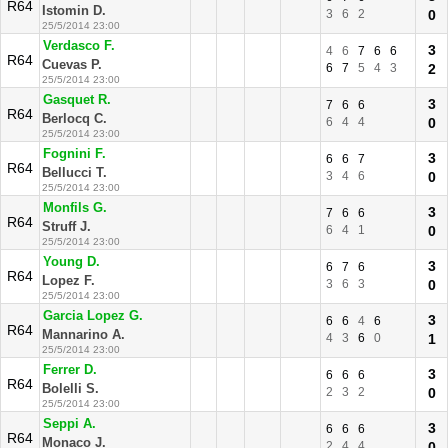
R64
Istomin D.
3
6
2
0
25/5/2014 23:00
Verdasco F.
3
4
6
7
6
6
R64
Cuevas P.
6
7
5
4
3
2
25/5/2014 23:00
Gasquet R.
3
7
6
6
R64
Berlocq C.
6
4
4
0
25/5/2014 23:00
Fognini F.
3
6
6
7
R64
Bellucci T.
3
4
6
0
25/5/2014 23:00
Monfils G.
3
7
6
6
R64
Struff J.
6
4
1
0
25/5/2014 23:00
Young D.
3
6
7
6
R64
Lopez F.
3
6
3
0
25/5/2014 23:00
Garcia Lopez G.
3
6
6
4
6
R64
Mannarino A.
4
3
6
0
1
25/5/2014 23:00
Ferrer D.
3
6
6
6
R64
Bolelli S.
2
3
2
0
25/5/2014 23:00
Seppi A.
3
6
6
6
R64
Monaco J.
2
4
4
0