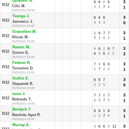
Djokovic N.
3
6
6
6
6
R32
Cilic M.
3
2
7
4
1
25/5/2014 23:00
Tsonga J.
3
6
6
6
R32
Janowicz J.
4
4
3
0
25/5/2014 23:00
Granollers M.
3
6
6
7
7
R32
Klizan M.
7
2
6
5
1
25/5/2014 23:00
Raonic M.
3
4
6
2
6
7
R32
Simon G.
6
3
6
2
5
2
25/5/2014 23:00
Federer R.
3
7
6
6
6
R32
Tursunov D.
5
7
2
4
1
25/5/2014 23:00
Gulbis E.
3
6
6
7
R32
Stepanek R.
3
2
5
0
25/5/2014 23:00
Isner J.
3
7
7
6
7
R32
Robredo T.
6
6
7
5
1
25/5/2014 23:00
Berdych T.
3
6
6
6
6
R32
Bautista Agut R.
1
2
7
4
1
25/5/2014 23:00
Murray A.
3
3
6
6
4
12