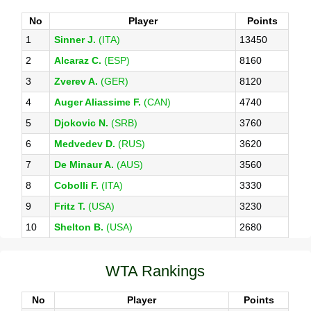
No
Player
Points
1
Sinner J.
(ITA)
13450
2
Alcaraz C.
(ESP)
8160
3
Zverev A.
(GER)
8120
4
Auger Aliassime F.
(CAN)
4740
5
Djokovic N.
(SRB)
3760
6
Medvedev D.
(RUS)
3620
7
De Minaur A.
(AUS)
3560
8
Cobolli F.
(ITA)
3330
9
Fritz T.
(USA)
3230
10
Shelton B.
(USA)
2680
WTA Rankings
No
Player
Points