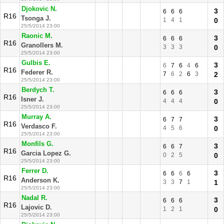
Djokovic N.
3
6
6
6
R16
Tsonga J.
1
4
1
0
25/5/2014 23:00
Raonic M.
3
6
6
6
R16
Granollers M.
3
3
3
0
25/5/2014 23:00
Gulbis E.
3
6
7
6
4
6
R16
Federer R.
7
6
2
6
3
2
25/5/2014 23:00
Berdych T.
3
6
6
6
R16
Isner J.
4
4
4
0
25/5/2014 23:00
Murray A.
3
6
7
7
R16
Verdasco F.
4
5
6
0
25/5/2014 23:00
Monfils G.
3
6
6
7
R16
Garcia Lopez G.
0
2
5
0
25/5/2014 23:00
Ferrer D.
3
6
6
6
6
R16
Anderson K.
3
3
7
1
1
25/5/2014 23:00
Nadal R.
3
6
6
6
R16
Lajovic D.
1
2
1
0
25/5/2014 23:00