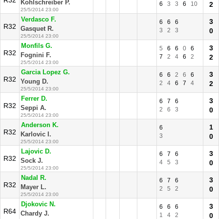
R32
Kohlschreiber P.
6
3
3
6
10
2
25/5/2014 23:00
Verdasco F.
3
6
6
6
R32
Gasquet R.
3
2
3
0
25/5/2014 23:00
Monfils G.
3
5
6
6
0
6
R32
Fognini F.
7
2
4
6
2
2
25/5/2014 23:00
Garcia Lopez G.
3
6
6
2
6
6
R32
Young D.
2
4
6
7
4
2
25/5/2014 23:00
Ferrer D.
3
6
7
6
R32
Seppi A.
2
6
3
0
25/5/2014 23:00
Anderson K.
1
6
R32
Karlovic I.
3
0
25/5/2014 23:00
Lajovic D.
3
6
7
6
R32
Sock J.
4
5
3
0
25/5/2014 23:00
Nadal R.
3
6
7
6
R32
Mayer L.
2
5
2
0
25/5/2014 23:00
Djokovic N.
3
6
6
6
R64
Chardy J.
1
4
2
0