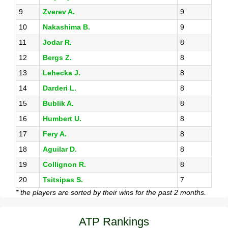
9
Zverev A.
9
10
Nakashima B.
9
11
Jodar R.
8
12
Bergs Z.
8
13
Lehecka J.
8
14
Darderi L.
8
15
Bublik A.
8
16
Humbert U.
8
17
Fery A.
8
18
Aguilar D.
8
19
Collignon R.
8
20
Tsitsipas S.
7
* the players are sorted by their wins for the past 2 months.
ATP Rankings