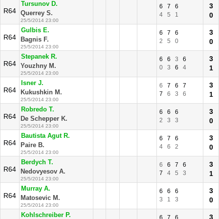
Tursunov D.
3
6
7
6
R64
Querrey S.
4
5
1
0
25/5/2014 23:00
Gulbis E.
3
6
7
6
R64
Bagnis F.
2
5
0
0
25/5/2014 23:00
Stepanek R.
3
6
6
3
6
R64
Youzhny M.
0
3
6
4
1
25/5/2014 23:00
Isner J.
3
6
7
6
7
R64
Kukushkin M.
7
6
3
6
1
25/5/2014 23:00
Robredo T.
3
6
6
6
R64
De Schepper K.
2
3
3
0
25/5/2014 23:00
Bautista Agut R.
3
6
7
6
R64
Paire B.
4
6
2
0
25/5/2014 23:00
Berdych T.
3
6
6
7
6
R64
Nedovyesov A.
7
4
5
3
1
25/5/2014 23:00
Murray A.
3
6
6
6
R64
Matosevic M.
3
1
3
0
25/5/2014 23:00
Kohlschreiber P.
3
6
7
6