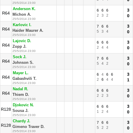
25/5/2014 23:00
Anderson K.
3
6
6
6
R64
Michon A.
2
3
2
0
25/5/2014 23:00
Karlovic I.
3
7
6
6
R64
Haider Maurer A.
5
3
4
0
25/5/2014 23:00
Lajovic D.
3
6
6
6
R64
Zopp J.
2
4
4
0
25/5/2014 23:00
Sock J.
3
7
6
6
R64
Johnson S.
5
4
2
0
25/5/2014 23:00
Mayer L.
3
6
4
6
6
R64
Gabashvili T.
2
6
4
4
1
25/5/2014 23:00
Nadal R.
3
6
6
6
R64
Thiem D.
2
2
3
0
25/5/2014 23:00
Djokovic N.
3
6
6
6
R128
Sousa J.
1
2
4
0
25/5/2014 23:00
Chardy J.
3
7
6
6
R128
Gimeno Traver D.
5
2
2
0
25/5/2014 23:00