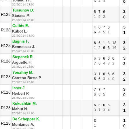
Volandri F.
6
4
3
0
25/5/2014 23:00
Tursunov D.
3
6
7
6
R128
Starace P.
1
5
2
0
25/5/2014 23:00
Gulbis E.
3
4
6
7
6
R128
Kubot L.
6
4
5
1
1
25/5/2014 23:00
Bagnis F.
3
6
6
1
3
18
R128
Benneteau J.
1
2
6
6
16
2
25/5/2014 23:00
Stepanek R.
3
6
3
6
6
6
R128
Arguello F.
7
6
4
3
2
2
25/5/2014 23:00
Youzhny M.
3
3
1
6
6
6
R128
Carreno Busta P.
6
6
3
4
0
2
25/5/2014 23:00
Isner J.
3
7
7
7
R128
Herbert P.
6
6
5
0
25/5/2014 23:00
Kukushkin M.
3
6
6
6
6
R128
Mahut N.
3
7
3
4
1
25/5/2014 23:00
De Schepper K.
1
3
R128
Montanes A.
1
0
25/5/2014 23:00