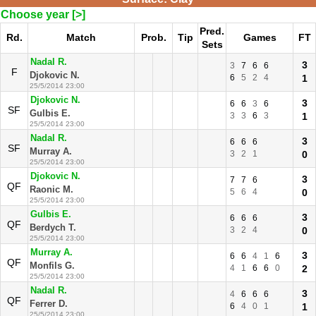
Choose year [>]
Pred.
Rd.
Match
Prob.
Tip
Games
FT
Sets
Nadal R.
3
3
7
6
6
F
Djokovic N.
6
5
2
4
1
25/5/2014 23:00
Djokovic N.
3
6
6
3
6
SF
Gulbis E.
3
3
6
3
1
25/5/2014 23:00
Nadal R.
3
6
6
6
SF
Murray A.
3
2
1
0
25/5/2014 23:00
Djokovic N.
3
7
7
6
QF
Raonic M.
5
6
4
0
25/5/2014 23:00
Gulbis E.
3
6
6
6
QF
Berdych T.
3
2
4
0
25/5/2014 23:00
Murray A.
3
6
6
4
1
6
QF
Monfils G.
4
1
6
6
0
2
25/5/2014 23:00
Nadal R.
3
4
6
6
6
QF
Ferrer D.
6
4
0
1
1
25/5/2014 23:00