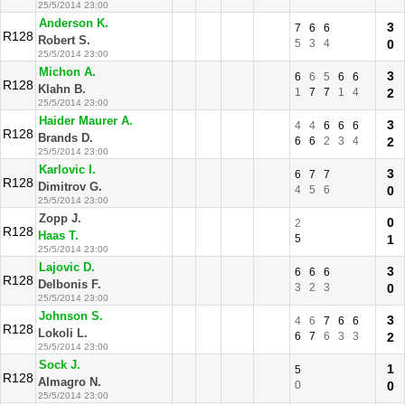
25/5/2014 23:00
Anderson K.
3
7
6
6
R128
Robert S.
5
3
4
0
25/5/2014 23:00
Michon A.
3
6
6
5
6
6
R128
Klahn B.
1
7
7
1
4
2
25/5/2014 23:00
Haider Maurer A.
3
4
4
6
6
6
R128
Brands D.
6
6
2
3
4
2
25/5/2014 23:00
Karlovic I.
3
6
7
7
R128
Dimitrov G.
4
5
6
0
25/5/2014 23:00
Zopp J.
0
2
R128
Haas T.
5
1
25/5/2014 23:00
Lajovic D.
3
6
6
6
R128
Delbonis F.
3
2
3
0
25/5/2014 23:00
Johnson S.
3
4
6
7
6
6
R128
Lokoli L.
6
7
6
3
3
2
25/5/2014 23:00
Sock J.
1
5
R128
Almagro N.
0
0
25/5/2014 23:00