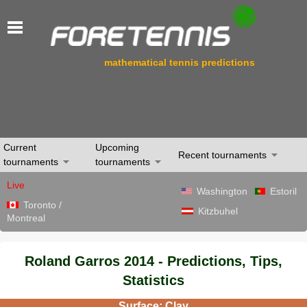
mathematical tennis predictions
Current
Upcoming
Recent tournaments
tournaments
tournaments
Live
Washington
Estoril
Toronto /
Kitzbuhel
Montreal
Roland Garros 2014 - Predictions, Tips,
Statistics
Surface: Clay