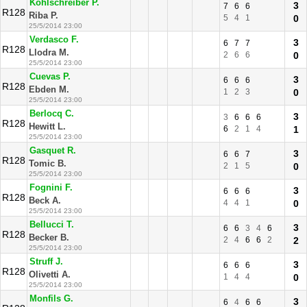
Kohlschreiber P.
3
7
6
6
R128
Riba P.
5
4
1
0
25/5/2014 23:00
Verdasco F.
3
6
7
7
R128
Llodra M.
2
6
6
0
25/5/2014 23:00
Cuevas P.
3
6
6
6
R128
Ebden M.
1
2
3
0
25/5/2014 23:00
Berlocq C.
3
3
6
6
6
R128
Hewitt L.
6
2
1
4
1
25/5/2014 23:00
Gasquet R.
3
6
6
7
R128
Tomic B.
2
1
5
0
25/5/2014 23:00
Fognini F.
3
6
6
6
R128
Beck A.
4
4
1
0
25/5/2014 23:00
Bellucci T.
3
6
6
3
4
6
R128
Becker B.
2
4
6
6
2
2
25/5/2014 23:00
Struff J.
3
6
6
6
R128
Olivetti A.
1
4
4
0
25/5/2014 23:00
Monfils G.
3
6
4
6
6