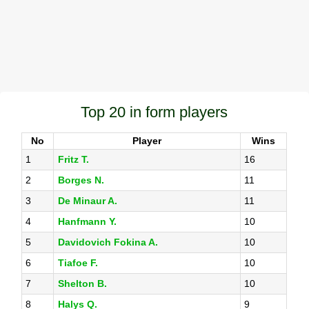
Top 20 in form players
No
Player
Wins
1
Fritz T.
16
2
Borges N.
11
3
De Minaur A.
11
4
Hanfmann Y.
10
5
Davidovich Fokina A.
10
6
Tiafoe F.
10
7
Shelton B.
10
8
Halys Q.
9