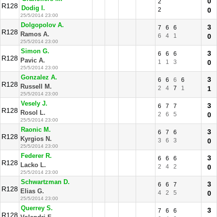
0
2
R128
Dodig I.
2
0
25/5/2014 23:00
Dolgopolov A.
3
7
6
6
R128
Ramos A.
6
4
1
0
25/5/2014 23:00
Simon G.
3
6
6
6
R128
Pavic A.
1
1
3
0
25/5/2014 23:00
Gonzalez A.
3
6
6
6
6
R128
Russell M.
2
4
7
1
1
25/5/2014 23:00
Vesely J.
3
6
7
7
R128
Rosol L.
2
6
5
0
25/5/2014 23:00
Raonic M.
3
6
7
6
R128
Kyrgios N.
3
6
3
0
25/5/2014 23:00
Federer R.
3
6
6
6
R128
Lacko L.
2
4
2
0
25/5/2014 23:00
Schwartzman D.
3
6
6
7
R128
Elias G.
4
2
5
0
25/5/2014 23:00
Querrey S.
3
7
6
6
R128