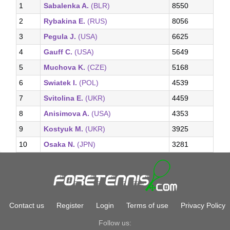
1
Sabalenka A.
(BLR)
8550
2
Rybakina E.
(RUS)
8056
3
Pegula J.
(USA)
6625
4
Gauff C.
(USA)
5649
5
Muchova K.
(CZE)
5168
6
Swiatek I.
(POL)
4539
7
Svitolina E.
(UKR)
4459
8
Anisimova A.
(USA)
4353
9
Kostyuk M.
(UKR)
3925
10
Osaka N.
(JPN)
3281
Contact us
Register
Login
Terms of use
Privacy Policy
Follow us: