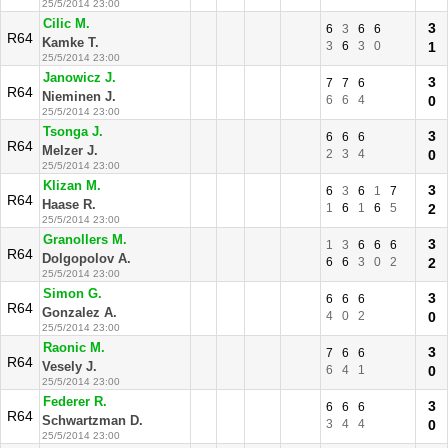
25/5/2014 23:00
Cilic M.
3
6
3
6
6
R64
Kamke T.
3
6
3
0
1
25/5/2014 23:00
Janowicz J.
3
7
7
6
R64
Nieminen J.
6
6
4
0
25/5/2014 23:00
Tsonga J.
3
6
6
6
R64
Melzer J.
2
3
4
0
25/5/2014 23:00
Klizan M.
3
6
3
6
1
7
R64
Haase R.
1
6
1
6
5
2
25/5/2014 23:00
Granollers M.
3
1
3
6
6
6
R64
Dolgopolov A.
6
6
3
0
2
2
25/5/2014 23:00
Simon G.
3
6
6
6
R64
Gonzalez A.
4
0
2
0
25/5/2014 23:00
Raonic M.
3
7
6
6
R64
Vesely J.
6
4
1
0
25/5/2014 23:00
Federer R.
3
6
6
6
R64
Schwartzman D.
3
4
4
0
25/5/2014 23:00