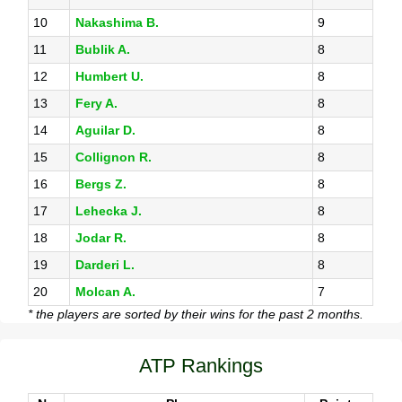
10
Nakashima B.
9
11
Bublik A.
8
12
Humbert U.
8
13
Fery A.
8
14
Aguilar D.
8
15
Collignon R.
8
16
Bergs Z.
8
17
Lehecka J.
8
18
Jodar R.
8
19
Darderi L.
8
20
Molcan A.
7
* the players are sorted by their wins for the past 2 months.
ATP Rankings