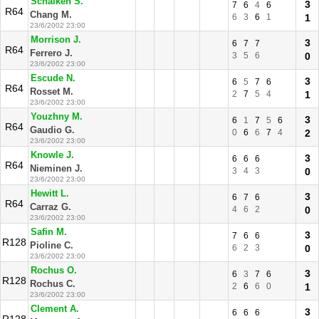
Schalken S.
3
7
6
4
6
R64
Chang M.
6
3
6
1
1
23/6/2002 23:00
Morrison J.
3
6
7
7
R64
Ferrero J.
3
5
6
0
23/6/2002 23:00
Escude N.
3
6
5
7
6
R64
Rosset M.
2
7
5
4
1
23/6/2002 23:00
Youzhny M.
3
6
1
7
5
6
R64
Gaudio G.
0
6
6
7
4
2
23/6/2002 23:00
Knowle J.
3
6
6
6
R64
Nieminen J.
3
4
3
0
23/6/2002 23:00
Hewitt L.
3
6
7
6
R64
Carraz G.
4
6
2
0
23/6/2002 23:00
Safin M.
3
7
6
6
R128
Pioline C.
6
2
3
0
23/6/2002 23:00
Rochus O.
3
6
3
7
6
R128
Rochus C.
2
6
6
0
1
23/6/2002 23:00
Clement A.
3
6
6
6