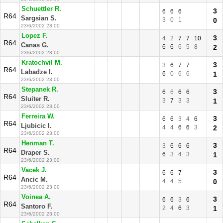
Schuettler R.
3
6
6
6
R64
Sargsian S.
3
0
1
0
23/6/2002 23:00
Lopez F.
3
4
2
7
7
10
R64
Canas G.
6
6
6
5
8
2
23/6/2002 23:00
Kratochvil M.
3
3
6
7
7
R64
Labadze I.
6
0
6
6
1
23/6/2002 23:00
Stepanek R.
3
6
6
6
6
R64
Sluiter R.
3
7
3
3
1
23/6/2002 23:00
Ferreira W.
3
6
6
3
4
6
R64
Ljubicic I.
4
4
6
6
3
2
23/6/2002 23:00
Henman T.
3
3
6
6
6
R64
Draper S.
6
3
4
3
1
23/6/2002 23:00
Vacek J.
3
6
6
7
R64
Ancic M.
4
4
5
0
23/6/2002 23:00
Voinea A.
3
6
6
3
6
R64
Santoro F.
2
4
6
3
1
23/6/2002 23:00