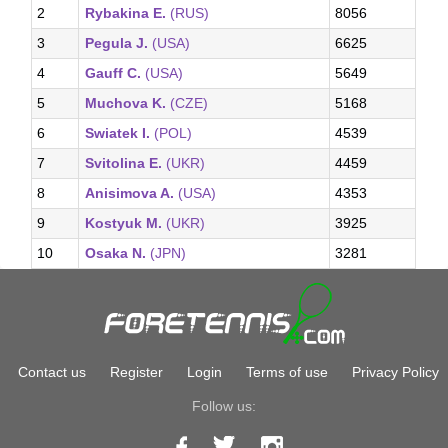
2
Rybakina E.
(RUS)
8056
3
Pegula J.
(USA)
6625
4
Gauff C.
(USA)
5649
5
Muchova K.
(CZE)
5168
6
Swiatek I.
(POL)
4539
7
Svitolina E.
(UKR)
4459
8
Anisimova A.
(USA)
4353
9
Kostyuk M.
(UKR)
3925
10
Osaka N.
(JPN)
3281
Contact us
Register
Login
Terms of use
Privacy Policy
Follow us: