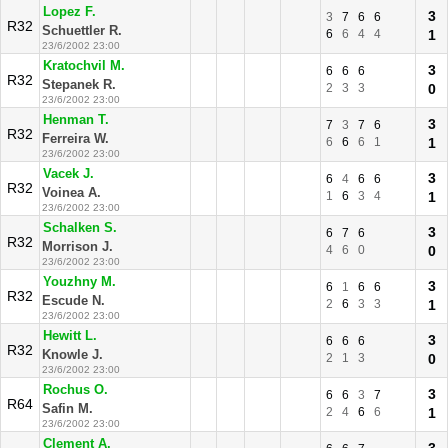
Lopez F.
3
3
7
6
6
R32
Schuettler R.
6
6
4
4
1
23/6/2002 23:00
Kratochvil M.
3
6
6
6
R32
Stepanek R.
2
3
3
0
23/6/2002 23:00
Henman T.
3
7
3
7
6
R32
Ferreira W.
6
6
6
1
1
23/6/2002 23:00
Vacek J.
3
6
4
6
6
R32
Voinea A.
1
6
3
4
1
23/6/2002 23:00
Schalken S.
3
6
7
6
R32
Morrison J.
4
6
0
0
23/6/2002 23:00
Youzhny M.
3
6
1
6
6
R32
Escude N.
2
6
3
3
1
23/6/2002 23:00
Hewitt L.
3
6
6
6
R32
Knowle J.
2
1
3
0
23/6/2002 23:00
Rochus O.
3
6
6
3
7
R64
Safin M.
2
4
6
6
1
23/6/2002 23:00
Clement A.