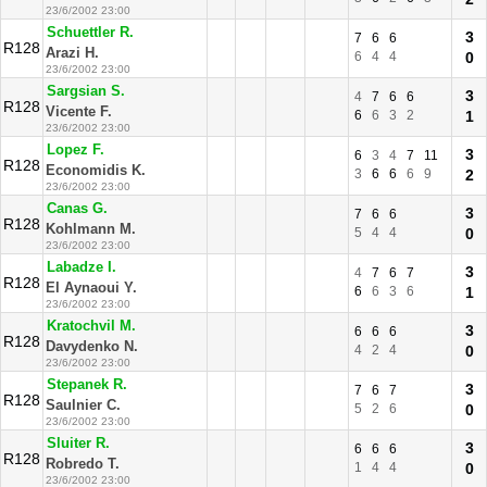
23/6/2002 23:00
Schuettler R.
3
7
6
6
R128
Arazi H.
6
4
4
0
23/6/2002 23:00
Sargsian S.
3
4
7
6
6
R128
Vicente F.
6
6
3
2
1
23/6/2002 23:00
Lopez F.
3
6
3
4
7
11
R128
Economidis K.
3
6
6
6
9
2
23/6/2002 23:00
Canas G.
3
7
6
6
R128
Kohlmann M.
5
4
4
0
23/6/2002 23:00
Labadze I.
3
4
7
6
7
R128
El Aynaoui Y.
6
6
3
6
1
23/6/2002 23:00
Kratochvil M.
3
6
6
6
R128
Davydenko N.
4
2
4
0
23/6/2002 23:00
Stepanek R.
3
7
6
7
R128
Saulnier C.
5
2
6
0
23/6/2002 23:00
Sluiter R.
3
6
6
6
R128
Robredo T.
1
4
4
0
23/6/2002 23:00