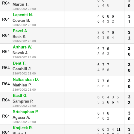
3
6
6
7
R64
Martin T.
3
4
6
0
23/6/2002 23:00
Lapentti N.
3
4
6
6
6
R64
Cowan B.
6
4
3
2
1
23/6/2002 23:00
Pavel A.
3
3
6
7
6
R64
Beck K.
6
1
6
4
1
23/6/2002 23:00
Arthurs W.
3
6
7
6
R64
Novak J.
3
6
3
0
23/6/2002 23:00
Dent T.
3
6
7
7
R64
Gambill J.
4
5
6
0
23/6/2002 23:00
Nalbandian D.
3
7
7
6
R64
Mathieu P.
6
6
3
0
23/6/2002 23:00
Bastl G.
3
6
6
4
3
6
R64
Sampras P.
3
2
6
6
4
2
23/6/2002 23:00
Srichaphan P.
3
6
7
6
R64
Agassi A.
4
6
2
0
23/6/2002 23:00
Krajicek R.
3
6
6
3
4
11
R64
Blake J.