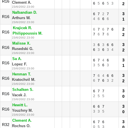
R16
Clement A.
6
5
6
5
3
2
23/6/2002 23:00
Nalbandian D.
3
6
7
2
7
R16
Arthurs W.
4
6
6
6
1
23/6/2002 23:00
Krajicek R.
2
6
7
6
7
6
R16
Philippoussis M.
7
6
7
6
2
23/6/2002 23:00
Malisse X.
3
3
6
3
6
6
R16
Rusedski G.
6
3
6
3
4
2
23/6/2002 23:00
Sa A.
3
6
7
4
6
R16
Lopez F.
3
5
6
3
1
23/6/2002 23:00
Henman T.
3
7
6
4
6
6
R16
Kratochvil M.
6
7
6
3
2
2
23/6/2002 23:00
Schalken S.
3
6
7
7
R16
Vacek J.
2
5
5
0
23/6/2002 23:00
Hewitt L.
3
6
6
7
R16
Youzhny M.
3
3
5
0
23/6/2002 23:00
Clement A.
3
6
7
6
R32
Rochus O.
0
5
3
0