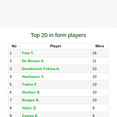
Top 20 in form players
No
Player
Wins
1
Fritz T.
16
2
De Minaur A.
11
3
Davidovich Fokina A.
10
4
Hanfmann Y.
10
5
Tiafoe F.
10
6
Shelton B.
10
7
Borges N.
10
8
Halys Q.
9
9
Zverev A.
9