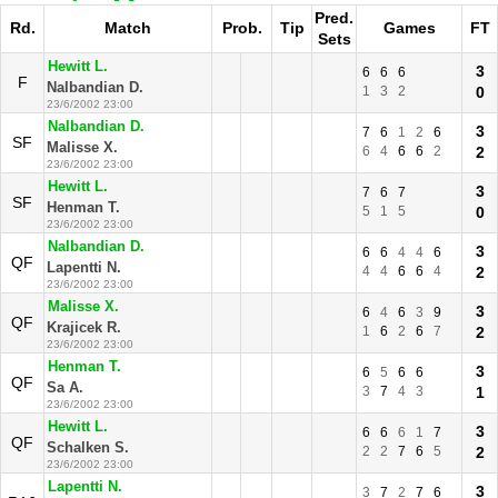
Pred.
Rd.
Match
Prob.
Tip
Games
FT
Sets
Hewitt L.
3
6
6
6
F
Nalbandian D.
1
3
2
0
23/6/2002 23:00
Nalbandian D.
3
7
6
1
2
6
SF
Malisse X.
6
4
6
6
2
2
23/6/2002 23:00
Hewitt L.
3
7
6
7
SF
Henman T.
5
1
5
0
23/6/2002 23:00
Nalbandian D.
3
6
6
4
4
6
QF
Lapentti N.
4
4
6
6
4
2
23/6/2002 23:00
Malisse X.
3
6
4
6
3
9
QF
Krajicek R.
1
6
2
6
7
2
23/6/2002 23:00
Henman T.
3
6
5
6
6
QF
Sa A.
3
7
4
3
1
23/6/2002 23:00
Hewitt L.
3
6
6
6
1
7
QF
Schalken S.
2
2
7
6
5
2
23/6/2002 23:00
Lapentti N.
3
3
7
2
7
6