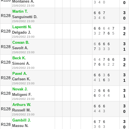
R128
Montanes A.
3
4
0
0
23/6/2002 23:00
Martin T.
3
6
6
7
R128
Sanguinetti D.
3
4
6
0
23/6/2002 23:00
Lapentti N.
3
6
6
6
4
7
R128
Delgado J.
3
2
7
6
5
2
23/6/2002 23:00
Cowan B.
3
6
6
6
6
R128
Savolt A.
7
3
3
3
1
23/6/2002 23:00
Beck K.
3
6
4
7
6
6
R128
Simoni A.
7
6
6
2
2
2
23/6/2002 23:00
Pavel A.
3
6
6
3
6
R128
Carlsen K.
4
1
6
3
1
23/6/2002 23:00
Novak J.
3
2
6
6
6
R128
Meligeni F.
6
0
4
4
1
23/6/2002 23:00
Arthurs W.
3
6
6
6
R128
Russell M.
4
4
3
0
23/6/2002 23:00
Gambill J.
3
6
7
6
R128
Massu N.
3
6
3
0