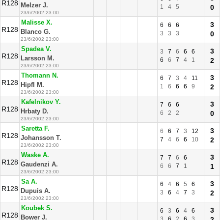
R128
Melzer J.
1
4
5
0
23/6/2002 23:00
Malisse X.
3
6
6
6
R128
Blanco G.
3
3
3
0
23/6/2002 23:00
Spadea V.
3
3
7
6
6
6
R128
Larsson M.
6
6
7
4
1
2
23/6/2002 23:00
Thomann N.
3
6
7
3
4
11
R128
Hipfl M.
1
6
6
6
9
2
23/6/2002 23:00
Kafelnikov Y.
3
7
6
6
R128
Hrbaty D.
6
2
2
0
23/6/2002 23:00
Saretta F.
3
6
6
7
3
12
R128
Johansson T.
7
4
6
6
10
2
23/6/2002 23:00
Waske A.
3
7
7
6
6
R128
Gaudenzi A.
6
6
7
1
1
23/6/2002 23:00
Sa A.
3
6
4
6
5
6
R128
Dupuis A.
3
6
4
7
3
2
23/6/2002 23:00
Koubek S.
3
6
3
6
4
6
R128
Bower J.
3
6
2
6
3
2