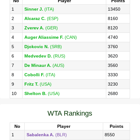
No
Player
Points
1
Sinner J.
(ITA)
13450
2
Alcaraz C.
(ESP)
8160
3
Zverev A.
(GER)
8120
4
Auger Aliassime F.
(CAN)
4740
5
Djokovic N.
(SRB)
3760
6
Medvedev D.
(RUS)
3620
7
De Minaur A.
(AUS)
3560
8
Cobolli F.
(ITA)
3330
9
Fritz T.
(USA)
3230
10
Shelton B.
(USA)
2680
WTA Rankings
No
Player
Points
1
Sabalenka A.
(BLR)
8550