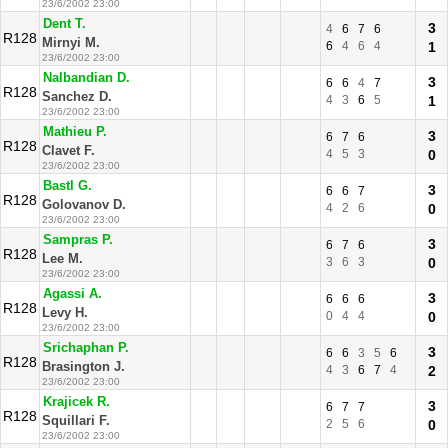
23/6/2002 23:00
Dent T.
3
4
6
7
6
R128
Mirnyi M.
6
4
6
4
1
23/6/2002 23:00
Nalbandian D.
3
6
6
4
7
R128
Sanchez D.
4
3
6
5
1
23/6/2002 23:00
Mathieu P.
3
6
7
6
R128
Clavet F.
4
5
3
0
23/6/2002 23:00
Bastl G.
3
6
6
7
R128
Golovanov D.
4
2
6
0
23/6/2002 23:00
Sampras P.
3
6
7
6
R128
Lee M.
3
6
3
0
23/6/2002 23:00
Agassi A.
3
6
6
6
R128
Levy H.
0
4
4
0
23/6/2002 23:00
Srichaphan P.
3
6
6
3
5
6
R128
Brasington J.
4
3
6
7
4
2
23/6/2002 23:00
Krajicek R.
3
6
7
7
R128
Squillari F.
2
5
6
0
23/6/2002 23:00