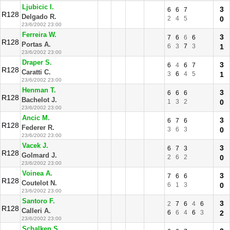
Ljubicic I.
3
6
6
7
R128
Delgado R.
2
4
5
0
23/6/2002 23:00
Ferreira W.
3
7
6
6
6
R128
Portas A.
6
3
7
3
1
23/6/2002 23:00
Draper S.
3
6
4
6
7
R128
Caratti C.
3
6
4
5
1
23/6/2002 23:00
Henman T.
3
6
6
6
R128
Bachelot J.
1
3
2
0
23/6/2002 23:00
Ancic M.
3
6
7
6
R128
Federer R.
3
6
3
0
23/6/2002 23:00
Vacek J.
3
6
7
3
R128
Golmard J.
2
6
2
0
23/6/2002 23:00
Voinea A.
3
7
6
6
R128
Coutelot N.
6
1
3
0
23/6/2002 23:00
Santoro F.
3
2
7
6
4
6
R128
Calleri A.
6
6
4
6
3
2
23/6/2002 23:00
Schalken S.