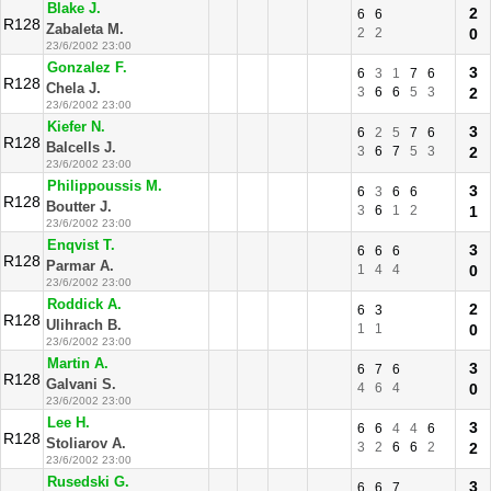
Blake J.
2
6
6
R128
Zabaleta M.
2
2
0
23/6/2002 23:00
Gonzalez F.
3
6
3
1
7
6
R128
Chela J.
3
6
6
5
3
2
23/6/2002 23:00
Kiefer N.
3
6
2
5
7
6
R128
Balcells J.
3
6
7
5
3
2
23/6/2002 23:00
Philippoussis M.
3
6
3
6
6
R128
Boutter J.
3
6
1
2
1
23/6/2002 23:00
Enqvist T.
3
6
6
6
R128
Parmar A.
1
4
4
0
23/6/2002 23:00
Roddick A.
2
6
3
R128
Ulihrach B.
1
1
0
23/6/2002 23:00
Martin A.
3
6
7
6
R128
Galvani S.
4
6
4
0
23/6/2002 23:00
Lee H.
3
6
6
4
4
6
R128
Stoliarov A.
3
2
6
6
2
2
23/6/2002 23:00
Rusedski G.
3
6
6
7