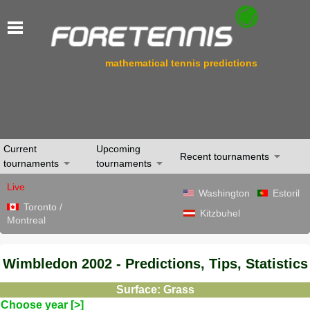
mathematical tennis predictions
Current
Upcoming
Recent tournaments
tournaments
tournaments
Live
Washington
Estoril
Toronto /
Kitzbuhel
Montreal
Wimbledon 2002 - Predictions, Tips, Statistics
Surface: Grass
Choose year [>]