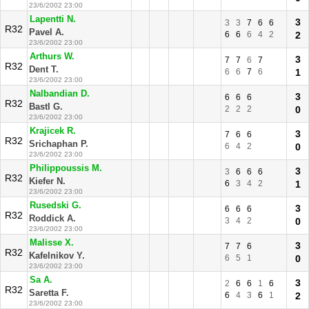
23/6/2002 23:00
Lapentti N.
3
3
3
7
6
6
R32
Pavel A.
6
6
6
4
2
2
23/6/2002 23:00
Arthurs W.
3
7
7
6
7
R32
Dent T.
6
6
7
6
1
23/6/2002 23:00
Nalbandian D.
3
6
6
6
R32
Bastl G.
2
2
2
0
23/6/2002 23:00
Krajicek R.
3
7
6
6
R32
Srichaphan P.
6
4
2
0
23/6/2002 23:00
Philippoussis M.
3
3
6
6
6
R32
Kiefer N.
6
3
4
2
1
23/6/2002 23:00
Rusedski G.
3
6
6
6
R32
Roddick A.
3
4
2
0
23/6/2002 23:00
Malisse X.
3
7
7
6
R32
Kafelnikov Y.
6
5
1
0
23/6/2002 23:00
Sa A.
3
2
6
6
1
6
R32
Saretta F.
6
4
3
6
1
2
23/6/2002 23:00