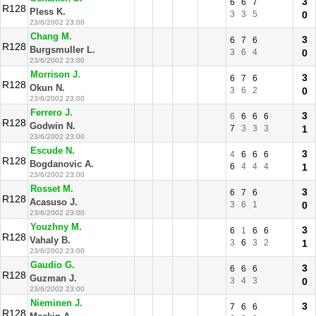
3
6
6
7
R128
Pless K.
3
3
5
0
23/6/2002 23:00
Chang M.
3
6
7
6
R128
Burgsmuller L.
3
6
4
0
23/6/2002 23:00
Morrison J.
3
6
7
6
R128
Okun N.
3
6
2
0
23/6/2002 23:00
Ferrero J.
3
6
6
6
6
R128
Godwin N.
7
3
3
3
1
23/6/2002 23:00
Escude N.
3
4
6
6
6
R128
Bogdanovic A.
6
4
4
4
1
23/6/2002 23:00
Rosset M.
3
6
7
6
R128
Acasuso J.
3
6
1
0
23/6/2002 23:00
Youzhny M.
3
6
1
6
6
R128
Vahaly B.
3
6
3
2
1
23/6/2002 23:00
Gaudio G.
3
6
6
6
R128
Guzman J.
3
4
3
0
23/6/2002 23:00
Nieminen J.
3
7
6
6
R128