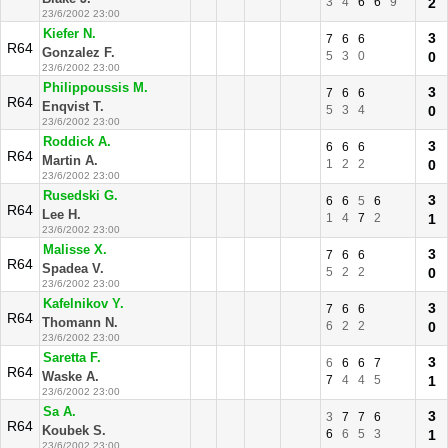
3
4
6
6
9
2
23/6/2002 23:00
Kiefer N.
3
7
6
6
R64
Gonzalez F.
5
3
0
0
23/6/2002 23:00
Philippoussis M.
3
7
6
6
R64
Enqvist T.
5
3
4
0
23/6/2002 23:00
Roddick A.
3
6
6
6
R64
Martin A.
1
2
2
0
23/6/2002 23:00
Rusedski G.
3
6
6
5
6
R64
Lee H.
1
4
7
2
1
23/6/2002 23:00
Malisse X.
3
7
6
6
R64
Spadea V.
5
2
2
0
23/6/2002 23:00
Kafelnikov Y.
3
7
6
6
R64
Thomann N.
6
2
2
0
23/6/2002 23:00
Saretta F.
3
6
6
6
7
R64
Waske A.
7
4
4
5
1
23/6/2002 23:00
Sa A.
3
3
7
7
6
R64
Koubek S.
6
6
5
3
1
23/6/2002 23:00