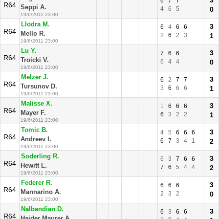
3
6
7
7
R64
Seppi A.
4
6
5
0
19/6/2011 23:00
Llodra M.
3
6
4
6
6
R64
Mello R.
2
6
2
3
1
19/6/2011 23:00
Lu Y.
3
7
6
6
R64
Troicki V.
6
4
4
0
19/6/2011 23:00
Melzer J.
3
6
2
7
7
R64
Tursunov D.
3
6
6
6
1
19/6/2011 23:00
Malisse X.
3
1
6
6
6
R64
Mayer F.
6
3
2
2
1
19/6/2011 23:00
Tomic B.
3
4
5
6
6
6
R64
Andreev I.
6
7
3
4
1
2
19/6/2011 23:00
Soderling R.
3
6
3
7
6
6
R64
Hewitt L.
7
6
5
4
4
2
19/6/2011 23:00
Federer R.
3
6
6
6
R64
Mannarino A.
2
3
2
0
19/6/2011 23:00
Nalbandian D.
3
6
3
6
6
R64
Haider Maurer A.