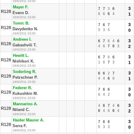
19/6/2011 23:00
Mayer F.
3
7
7
3
6
R128
Evans D.
6
6
6
4
1
19/6/2011 23:00
Tomic B.
3
7
6
7
R128
Davydenko N.
5
3
5
0
19/6/2011 23:00
Andreev I.
3
6
7
6
4
6
R128
Gabashvili T.
4
6
7
6
3
2
19/6/2011 23:00
Hewitt L.
3
6
7
6
6
R128
Nishikori K.
1
6
7
3
1
19/6/2011 23:00
Soderling R.
3
6
6
2
7
R128
Petzschner P.
4
4
6
6
1
19/6/2011 23:00
Federer R.
3
7
6
6
R128
Kukushkin M.
6
4
2
0
19/6/2011 23:00
Mannarino A.
3
4
6
7
4
6
R128
Niland C.
6
4
6
6
4
2
19/6/2011 23:00
Haider Maurer A.
3
7
6
6
R128
Serra F.
6
3
3
0
19/6/2011 23:00