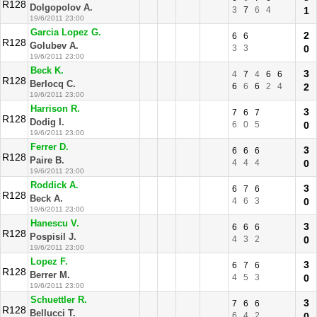
R128
Dolgopolov A.
3
7
6
4
1
19/6/2011 23:00
Garcia Lopez G.
2
6
6
R128
Golubev A.
3
3
0
19/6/2011 23:00
Beck K.
3
4
7
4
6
6
R128
Berlocq C.
6
6
6
2
4
2
19/6/2011 23:00
Harrison R.
3
7
6
7
R128
Dodig I.
6
0
5
0
19/6/2011 23:00
Ferrer D.
3
6
6
6
R128
Paire B.
4
4
4
0
19/6/2011 23:00
Roddick A.
3
6
7
6
R128
Beck A.
4
6
3
0
19/6/2011 23:00
Hanescu V.
3
6
6
6
R128
Pospisil J.
4
3
2
0
19/6/2011 23:00
Lopez F.
3
6
7
6
R128
Berrer M.
4
5
3
0
19/6/2011 23:00
Schuettler R.
3
7
6
6
R128
Bellucci T.
6
4
2
0