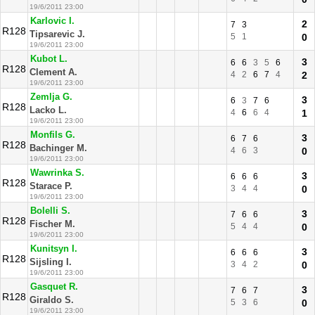
19/6/2011 23:00
Karlovic I.
2
7
3
R128
Tipsarevic J.
5
1
0
19/6/2011 23:00
Kubot L.
3
6
6
3
5
6
R128
Clement A.
4
2
6
7
4
2
19/6/2011 23:00
Zemlja G.
3
6
3
7
6
R128
Lacko L.
4
6
6
4
1
19/6/2011 23:00
Monfils G.
3
6
7
6
R128
Bachinger M.
4
6
3
0
19/6/2011 23:00
Wawrinka S.
3
6
6
6
R128
Starace P.
3
4
4
0
19/6/2011 23:00
Bolelli S.
3
7
6
6
R128
Fischer M.
5
4
4
0
19/6/2011 23:00
Kunitsyn I.
3
6
6
6
R128
Sijsling I.
3
4
2
0
19/6/2011 23:00
Gasquet R.
3
7
6
7
R128
Giraldo S.
5
3
6
0
19/6/2011 23:00