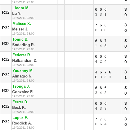
19/6/2011 23:00
Llodra M.
3
6
6
6
R32
Lu Y.
3
3
1
0
19/6/2011 23:00
Malisse X.
3
7
6
6
R32
Melzer J.
6
3
0
0
19/6/2011 23:00
Tomic B.
3
6
6
7
R32
Soderling R.
1
4
5
0
19/6/2011 23:00
Federer R.
3
6
6
6
R32
Nalbandian D.
4
2
4
0
19/6/2011 23:00
Youzhny M.
3
4
6
7
6
R32
Almagro N.
6
3
6
3
1
19/6/2011 23:00
Tsonga J.
3
6
6
6
R32
Gonzalez F.
3
4
3
0
19/6/2011 23:00
Ferrer D.
3
6
6
6
R32
Beck K.
4
3
3
0
19/6/2011 23:00
Lopez F.
3
7
7
6
R32
Roddick A.
6
6
4
0
19/6/2011 23:00