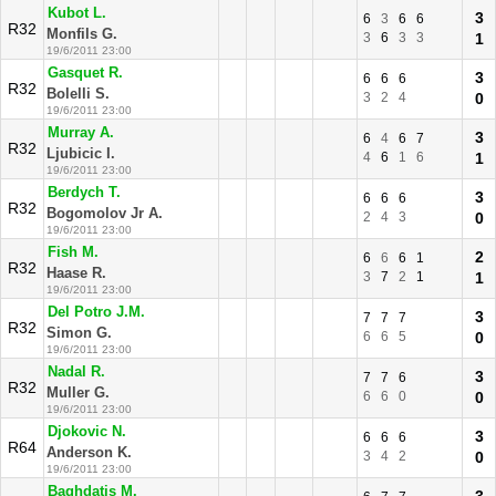
Kubot L.
3
6
3
6
6
R32
Monfils G.
3
6
3
3
1
19/6/2011 23:00
Gasquet R.
3
6
6
6
R32
Bolelli S.
3
2
4
0
19/6/2011 23:00
Murray A.
3
6
4
6
7
R32
Ljubicic I.
4
6
1
6
1
19/6/2011 23:00
Berdych T.
3
6
6
6
R32
Bogomolov Jr A.
2
4
3
0
19/6/2011 23:00
Fish M.
2
6
6
6
1
R32
Haase R.
3
7
2
1
1
19/6/2011 23:00
Del Potro J.M.
3
7
7
7
R32
Simon G.
6
6
5
0
19/6/2011 23:00
Nadal R.
3
7
7
6
R32
Muller G.
6
6
0
0
19/6/2011 23:00
Djokovic N.
3
6
6
6
R64
Anderson K.
3
4
2
0
19/6/2011 23:00
Baghdatis M.