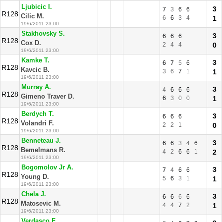
Ljubicic I.
3
7
3
6
6
R128
Cilic M.
6
6
3
4
1
19/6/2011 23:00
Stakhovsky S.
3
6
6
6
R128
Cox D.
2
4
4
0
19/6/2011 23:00
Kamke T.
3
6
7
5
6
R128
Kavcic B.
3
6
7
1
1
19/6/2011 23:00
Murray A.
3
4
6
6
6
R128
Gimeno Traver D.
6
3
0
0
1
19/6/2011 23:00
Berdych T.
3
6
6
6
R128
Volandri F.
2
2
1
0
19/6/2011 23:00
Benneteau J.
3
6
6
3
4
6
R128
Bemelmans R.
4
2
6
6
1
2
19/6/2011 23:00
Bogomolov Jr A.
3
7
4
6
6
R128
Young D.
5
6
3
1
1
19/6/2011 23:00
Chela J.
3
6
6
6
6
R128
Matosevic M.
4
4
7
2
1
19/6/2011 23:00
Verdasco F.