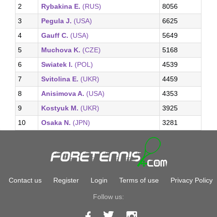
2
Rybakina E.
(RUS)
8056
3
Pegula J.
(USA)
6625
4
Gauff C.
(USA)
5649
5
Muchova K.
(CZE)
5168
6
Swiatek I.
(POL)
4539
7
Svitolina E.
(UKR)
4459
8
Anisimova A.
(USA)
4353
9
Kostyuk M.
(UKR)
3925
10
Osaka N.
(JPN)
3281
Contact us
Register
Login
Terms of use
Privacy Policy
Follow us: