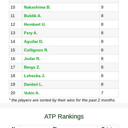
10
Nakashima B.
9
11
Bublik A.
8
12
Humbert U.
8
13
Fery A.
8
14
Aguilar D.
8
15
Collignon R.
8
16
Jodar R.
8
17
Bergs Z.
8
18
Lehecka J.
8
19
Darderi L.
8
20
Vukic A.
7
* the players are sorted by their wins for the past 2 months.
ATP Rankings