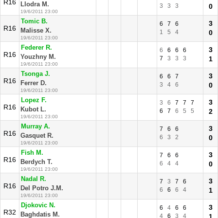
R16
Llodra M.
3
3
3
0
19/6/2011 23:00
Tomic B.
3
6
7
6
R16
Malisse X.
1
5
4
0
19/6/2011 23:00
Federer R.
3
6
6
6
6
R16
Youzhny M.
7
3
3
3
1
19/6/2011 23:00
Tsonga J.
3
6
6
7
R16
Ferrer D.
3
4
6
0
19/6/2011 23:00
Lopez F.
3
3
6
7
7
7
R16
Kubot L.
6
7
6
5
5
2
19/6/2011 23:00
Murray A.
3
7
6
6
R16
Gasquet R.
6
3
2
0
19/6/2011 23:00
Fish M.
3
7
6
6
R16
Berdych T.
6
4
4
0
19/6/2011 23:00
Nadal R.
3
7
3
7
6
R16
Del Potro J.M.
6
6
6
4
1
19/6/2011 23:00
Djokovic N.
3
6
4
6
6
R32
Baghdatis M.
4
6
3
4
1