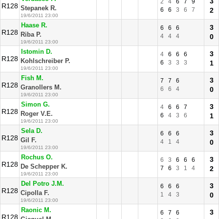
3
2
4
6
7
9
R128
Stepanek R.
6
6
3
6
7
2
19/6/2011 23:00
Haase R.
3
6
6
6
R128
Riba P.
4
4
4
0
19/6/2011 23:00
Istomin D.
3
4
6
6
6
R128
Kohlschreiber P.
6
3
3
3
1
19/6/2011 23:00
Fish M.
3
7
7
6
R128
Granollers M.
6
6
4
0
19/6/2011 23:00
Simon G.
3
4
6
6
7
R128
Roger V.E.
6
4
3
6
1
19/6/2011 23:00
Sela D.
3
6
6
6
R128
Gil F.
4
1
4
0
19/6/2011 23:00
Rochus O.
3
6
3
6
6
6
R128
De Schepper K.
7
6
3
1
4
2
19/6/2011 23:00
Del Potro J.M.
3
6
6
6
R128
Cipolla F.
1
4
3
0
19/6/2011 23:00
Raonic M.
3
6
7
6
R128