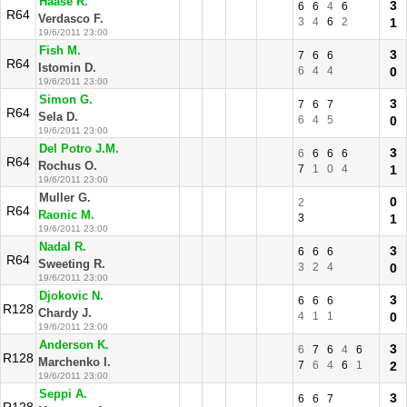
Haase R.
3
6
6
4
6
R64
Verdasco F.
3
4
6
2
1
19/6/2011 23:00
Fish M.
3
7
6
6
R64
Istomin D.
6
4
4
0
19/6/2011 23:00
Simon G.
3
7
6
7
R64
Sela D.
6
4
5
0
19/6/2011 23:00
Del Potro J.M.
3
6
6
6
6
R64
Rochus O.
7
1
0
4
1
19/6/2011 23:00
Muller G.
0
2
R64
Raonic M.
3
1
19/6/2011 23:00
Nadal R.
3
6
6
6
R64
Sweeting R.
3
2
4
0
19/6/2011 23:00
Djokovic N.
3
6
6
6
R128
Chardy J.
4
1
1
0
19/6/2011 23:00
Anderson K.
3
6
7
6
4
6
R128
Marchenko I.
7
6
4
6
1
2
19/6/2011 23:00
Seppi A.
3
6
6
7