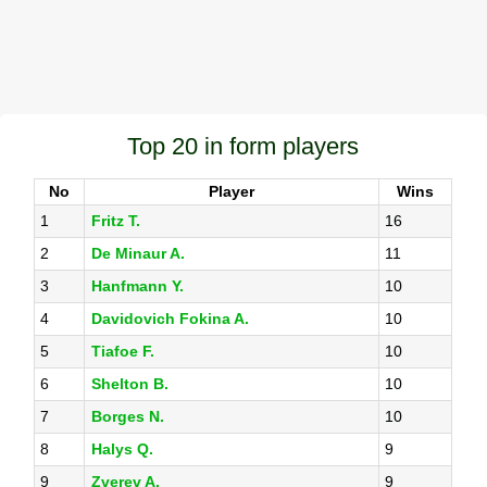
Top 20 in form players
No
Player
Wins
1
Fritz T.
16
2
De Minaur A.
11
3
Hanfmann Y.
10
4
Davidovich Fokina A.
10
5
Tiafoe F.
10
6
Shelton B.
10
7
Borges N.
10
8
Halys Q.
9
9
Zverev A.
9