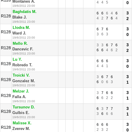
R128
Montanes A.
4
4
5
0
19/6/2011 23:00
Baghdatis M.
3
6
6
6
4
6
R128
Blake J.
4
2
7
6
4
2
19/6/2011 23:00
Llodra M.
3
6
7
6
R128
Ward J.
3
6
3
0
19/6/2011 23:00
Mello R.
3
3
3
6
7
6
R128
Dancevic F.
6
6
4
6
2
2
19/6/2011 23:00
Lu Y.
3
6
6
6
R128
Robredo T.
4
4
1
0
19/6/2011 23:00
Troicki V.
3
3
6
7
6
R128
Gonzalez M.
6
0
6
3
1
19/6/2011 23:00
Melzer J.
3
3
7
6
6
R128
Falla A.
6
6
2
2
1
19/6/2011 23:00
Tursunov D.
3
6
3
7
7
R128
Gulbis E.
3
6
6
6
1
19/6/2011 23:00
Malisse X.
3
6
6
6
R128
Zverev M.
2
3
2
0