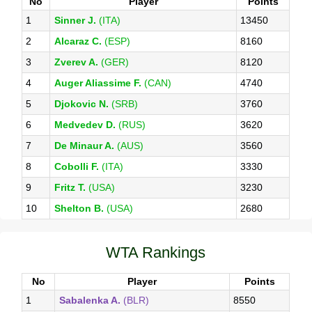
No
Player
Points
1
Sinner J.
(ITA)
13450
2
Alcaraz C.
(ESP)
8160
3
Zverev A.
(GER)
8120
4
Auger Aliassime F.
(CAN)
4740
5
Djokovic N.
(SRB)
3760
6
Medvedev D.
(RUS)
3620
7
De Minaur A.
(AUS)
3560
8
Cobolli F.
(ITA)
3330
9
Fritz T.
(USA)
3230
10
Shelton B.
(USA)
2680
WTA Rankings
No
Player
Points
1
Sabalenka A.
(BLR)
8550