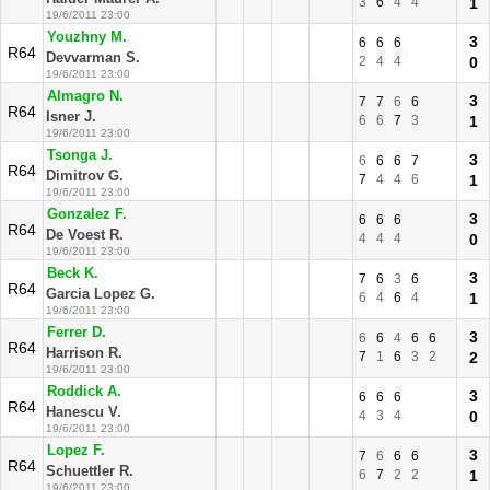
3
6
4
4
1
19/6/2011 23:00
Youzhny M.
3
6
6
6
R64
Devvarman S.
2
4
4
0
19/6/2011 23:00
Almagro N.
3
7
7
6
6
R64
Isner J.
6
6
7
3
1
19/6/2011 23:00
Tsonga J.
3
6
6
6
7
R64
Dimitrov G.
7
4
4
6
1
19/6/2011 23:00
Gonzalez F.
3
6
6
6
R64
De Voest R.
4
4
4
0
19/6/2011 23:00
Beck K.
3
7
6
3
6
R64
Garcia Lopez G.
6
4
6
4
1
19/6/2011 23:00
Ferrer D.
3
6
6
4
6
6
R64
Harrison R.
7
1
6
3
2
2
19/6/2011 23:00
Roddick A.
3
6
6
6
R64
Hanescu V.
4
3
4
0
19/6/2011 23:00
Lopez F.
3
7
6
6
6
R64
Schuettler R.
6
7
2
2
1
19/6/2011 23:00