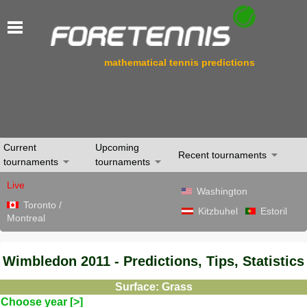
mathematical tennis predictions
Current
Upcoming
Recent tournaments
tournaments
tournaments
Live
Washington
Toronto /
Kitzbuhel
Estoril
Montreal
Wimbledon 2011 - Predictions, Tips, Statistics
Surface: Grass
Choose year [>]