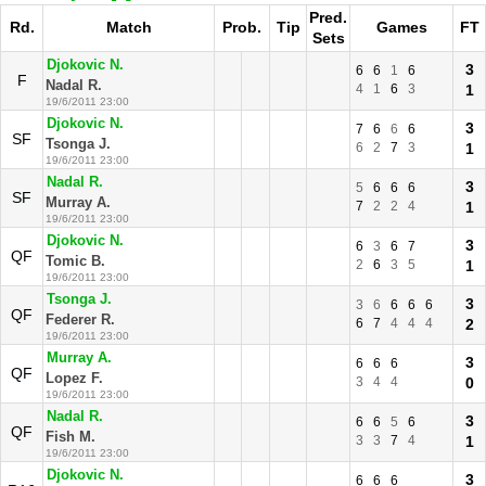
Pred.
Rd.
Match
Prob.
Tip
Games
FT
Sets
Djokovic N.
3
6
6
1
6
F
Nadal R.
4
1
6
3
1
19/6/2011 23:00
Djokovic N.
3
7
6
6
6
SF
Tsonga J.
6
2
7
3
1
19/6/2011 23:00
Nadal R.
3
5
6
6
6
SF
Murray A.
7
2
2
4
1
19/6/2011 23:00
Djokovic N.
3
6
3
6
7
QF
Tomic B.
2
6
3
5
1
19/6/2011 23:00
Tsonga J.
3
3
6
6
6
6
QF
Federer R.
6
7
4
4
4
2
19/6/2011 23:00
Murray A.
3
6
6
6
QF
Lopez F.
3
4
4
0
19/6/2011 23:00
Nadal R.
3
6
6
5
6
QF
Fish M.
3
3
7
4
1
19/6/2011 23:00
Djokovic N.
3
6
6
6