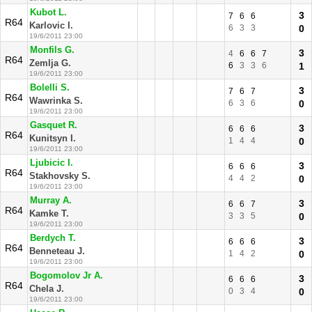
Kubot L.
3
7
6
6
R64
Karlovic I.
6
3
3
0
19/6/2011 23:00
Monfils G.
3
4
6
6
7
R64
Zemlja G.
6
3
3
6
1
19/6/2011 23:00
Bolelli S.
3
7
6
7
R64
Wawrinka S.
6
3
6
0
19/6/2011 23:00
Gasquet R.
3
6
6
6
R64
Kunitsyn I.
1
4
4
0
19/6/2011 23:00
Ljubicic I.
3
6
6
6
R64
Stakhovsky S.
4
4
2
0
19/6/2011 23:00
Murray A.
3
6
6
7
R64
Kamke T.
3
3
5
0
19/6/2011 23:00
Berdych T.
3
6
6
6
R64
Benneteau J.
1
4
2
0
19/6/2011 23:00
Bogomolov Jr A.
3
6
6
6
R64
Chela J.
0
3
4
0
19/6/2011 23:00