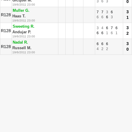
Gicquel M.
3
6
3
0
19/6/2011 23:00
Muller G.
3
7
7
3
6
R128
Haas T.
6
6
6
3
1
19/6/2011 23:00
Sweeting R.
3
3
4
6
7
6
R128
Andujar P.
6
6
1
6
1
2
19/6/2011 23:00
Nadal R.
3
6
6
6
R128
Russell M.
4
2
2
0
19/6/2011 23:00