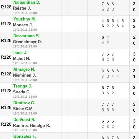
Nalbandian D.
3
7
6
6
R128
Reister J.
5
2
3
0
19/6/2011 23:00
Youzhny M.
3
4
6
6
4
6
R128
Monaco J.
6
2
2
6
4
2
19/6/2011 23:00
Devvarman S.
2
6
4
R128
Gremelmayr D.
4
2
0
19/6/2011 23:00
Isner J.
3
7
6
7
R128
Mahut N.
6
2
6
0
19/6/2011 23:00
Almagro N.
3
6
6
6
6
R128
Nieminen J.
7
3
4
4
1
19/6/2011 23:00
Tsonga J.
3
6
7
6
R128
Soeda G.
3
6
2
0
19/6/2011 23:00
Dimitrov G.
3
7
7
7
R128
Stebe C.M.
5
5
6
0
19/6/2011 23:00
De Voest R.
3
6
6
6
R128
Ramirez Hidalgo R.
2
3
2
0
19/6/2011 23:00
Gonzalez F.
3
6
6
7
6