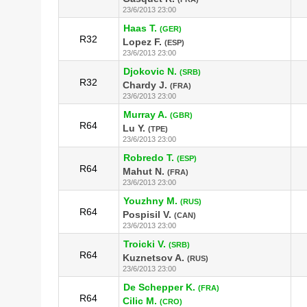
23/6/2013 23:00
Haas T.
(GER)
R32
Lopez F.
(ESP)
23/6/2013 23:00
Djokovic N.
(SRB)
R32
Chardy J.
(FRA)
23/6/2013 23:00
Murray A.
(GBR)
R64
Lu Y.
(TPE)
23/6/2013 23:00
Robredo T.
(ESP)
R64
Mahut N.
(FRA)
23/6/2013 23:00
Youzhny M.
(RUS)
R64
Pospisil V.
(CAN)
23/6/2013 23:00
Troicki V.
(SRB)
R64
Kuznetsov A.
(RUS)
23/6/2013 23:00
De Schepper K.
(FRA)
R64
Cilic M.
(CRO)