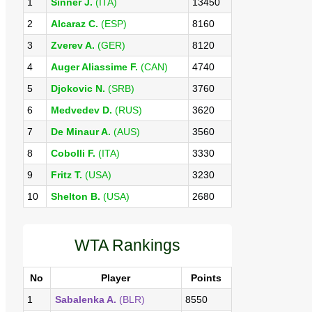
1
Sinner J.
(ITA)
13450
2
Alcaraz C.
(ESP)
8160
3
Zverev A.
(GER)
8120
4
Auger Aliassime F.
(CAN)
4740
5
Djokovic N.
(SRB)
3760
6
Medvedev D.
(RUS)
3620
7
De Minaur A.
(AUS)
3560
8
Cobolli F.
(ITA)
3330
9
Fritz T.
(USA)
3230
10
Shelton B.
(USA)
2680
WTA Rankings
No
Player
Points
1
Sabalenka A.
(BLR)
8550