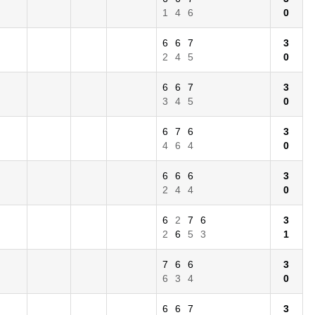
1
4
6
0
6
6
7
3
2
4
5
0
6
6
7
3
3
4
5
0
6
7
6
3
4
6
4
0
6
6
6
3
2
4
4
0
6
2
7
6
3
2
6
5
3
1
7
6
6
3
6
3
4
0
6
6
7
3