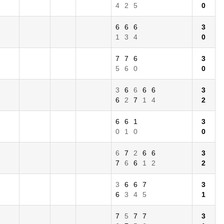
4
2
5
0
6
6
6
3
1
3
4
0
7
7
6
3
5
6
0
0
3
6
6
6
6
3
6
2
7
1
4
2
6
6
1
3
0
1
0
0
6
7
2
6
6
3
7
6
6
1
2
2
3
6
6
7
3
6
3
4
5
1
7
5
7
7
3