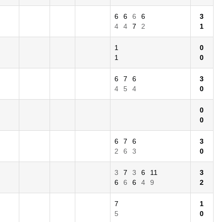
6
6
6
6
3
4
4
7
2
1
1
0
1
0
6
7
6
3
4
5
4
0
0
0
6
7
6
3
2
6
3
0
3
7
3
6
11
3
6
6
6
4
9
2
7
1
5
0