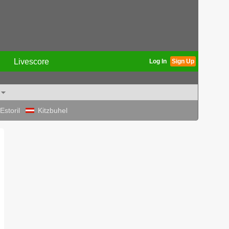
Livescore
Log In
Sign Up
Estoril
Kitzbuhel