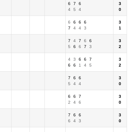
6
7
6
3
4
5
4
0
6
6
6
6
3
7
4
4
3
1
7
4
7
6
6
3
5
6
6
7
3
2
4
3
6
6
7
3
6
6
1
4
5
2
7
6
6
3
5
4
4
0
6
6
7
3
2
4
6
0
7
6
6
3
6
4
3
0