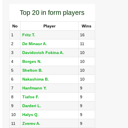
Top 20 in form players
No
Player
Wins
1
Fritz T.
16
2
De Minaur A.
11
3
Davidovich Fokina A.
10
4
Borges N.
10
5
Shelton B.
10
6
Nakashima B.
10
7
Hanfmann Y.
9
8
Tiafoe F.
9
9
Darderi L.
9
10
Halys Q.
9
11
Zverev A.
9