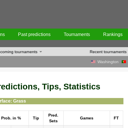
ons
Past predictions
Tournaments
Rankings
coming tournaments
Recent tournaments
Washington
dictions, Tips, Statistics
rface: Grass
Pred.
Prob. in %
Tip
Games
FT
Sets