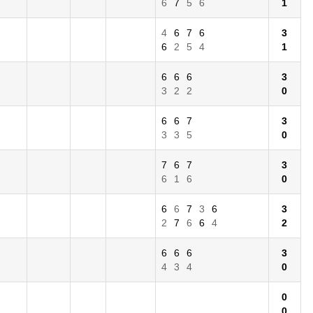
6
7
5
6
1
4
6
7
6
3
6
2
5
4
1
6
6
6
3
3
2
2
0
6
6
7
3
3
3
5
0
7
6
7
3
6
1
6
0
6
6
7
3
6
3
2
7
6
6
4
2
6
6
6
3
4
3
4
0
0
0