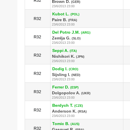
R32
Brown D.
(GER)
23/6/2013 23:00
Kubot L.
(POL)
R32
Paire B.
(FRA)
23/6/2013 23:00
Del Potro J.M.
(ARG)
R32
Zemlja G.
(SLO)
23/6/2013 23:00
Seppi A.
(ITA)
R32
Nishikori K.
(JPN)
23/6/2013 23:00
Dodig I.
(CRO)
R32
Sijsling I.
(NED)
23/6/2013 23:00
Ferrer D.
(ESP)
R32
Dolgopolov A.
(UKR)
23/6/2013 23:00
Berdych T.
(CZE)
R32
Anderson K.
(RSA)
23/6/2013 23:00
Tomic B.
(AUS)
R32
Gasquet R.
(FRA)