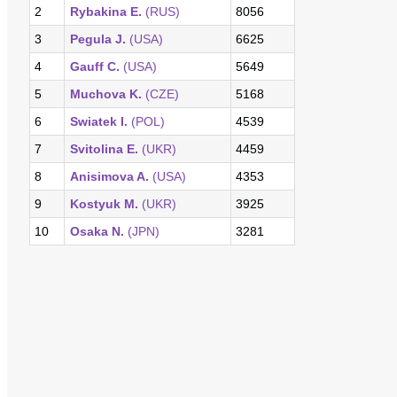
2
Rybakina E.
(RUS)
8056
3
Pegula J.
(USA)
6625
4
Gauff C.
(USA)
5649
5
Muchova K.
(CZE)
5168
6
Swiatek I.
(POL)
4539
7
Svitolina E.
(UKR)
4459
8
Anisimova A.
(USA)
4353
9
Kostyuk M.
(UKR)
3925
10
Osaka N.
(JPN)
3281