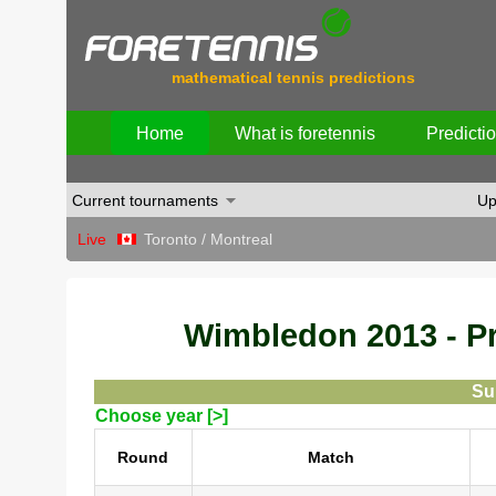
mathematical tennis predictions
Home
What is foretennis
Predicti
Current tournaments
Up
Live
Toronto / Montreal
Wimbledon 2013 - Pre
Su
Choose year [>]
Round
Match