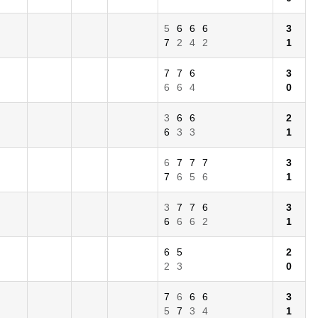
5
6
6
6
3
7
2
4
2
1
7
7
6
3
6
6
4
0
3
6
6
2
6
3
3
1
6
7
7
7
3
7
6
5
6
1
3
7
7
6
3
6
6
6
2
1
6
5
2
2
3
0
7
6
6
6
3
5
7
3
4
1