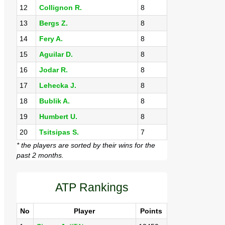
12
Collignon R.
8
13
Bergs Z.
8
14
Fery A.
8
15
Aguilar D.
8
16
Jodar R.
8
17
Lehecka J.
8
18
Bublik A.
8
19
Humbert U.
8
20
Tsitsipas S.
7
* the players are sorted by their wins for the
past 2 months.
ATP Rankings
No
Player
Points