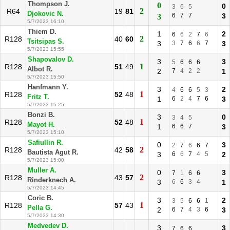
Thompson J.
0
0
3
6
5
2
R64
19
81
Djokovic N.
6
7
7
3
3
5/7/2023 16:10
Thiem D.
1
2
6
6
2
7
6
2
R128
40
60
Tsitsipas S.
3
3
7
6
6
7
3
5/7/2023 15:55
Shapovalov D.
3
3
5
6
6
6
1
R128
51
49
Albot R.
2
7
4
2
2
1
5/7/2023 15:50
Hanfmann Y.
3
2
4
6
6
5
3
1
R128
52
48
Fritz T.
1
6
2
4
7
6
3
5/7/2023 15:25
Bonzi B.
3
0
3
4
5
1
R128
52
48
Mayot H.
1
6
6
7
3
5/7/2023 15:10
Safiullin R.
0
3
2
7
6
6
7
2
R128
42
58
Bautista Agut R.
3
6
6
7
4
5
2
5/7/2023 15:00
Muller A.
0
3
7
1
6
6
2
R128
43
57
Rinderknech A.
3
6
6
3
4
1
5/7/2023 14:45
Coric B.
3
2
3
5
6
6
1
1
R128
57
43
Pella G.
2
6
7
4
3
6
3
5/7/2023 14:30
Medvedev D.
3
3
7
6
6