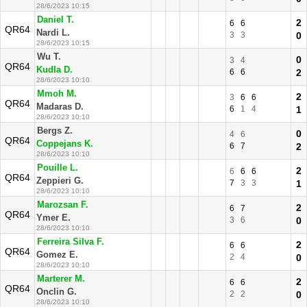
28/6/2023 10:15
Daniel T.
2
6
6
QR64
Nardi L.
3
3
0
28/6/2023 10:15
Wu T.
0
3
4
QR64
Kudla D.
6
6
2
28/6/2023 10:10
Mmoh M.
2
3
6
6
QR64
Madaras D.
6
1
4
1
28/6/2023 10:10
Bergs Z.
0
4
6
QR64
Coppejans K.
6
7
2
28/6/2023 10:10
Pouille L.
2
6
6
6
QR64
Zeppieri G.
7
3
3
1
28/6/2023 10:10
Marozsan F.
2
6
7
QR64
Ymer E.
3
6
0
28/6/2023 10:10
Ferreira Silva F.
2
6
6
QR64
Gomez E.
2
4
0
28/6/2023 10:10
Marterer M.
2
6
6
QR64
Onclin G.
2
2
0
28/6/2023 10:10