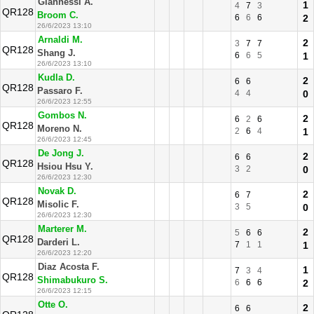
Giannessi A.
1
4
7
3
QR128
Broom C.
6
6
6
2
26/6/2023 13:10
Arnaldi M.
2
3
7
7
QR128
Shang J.
6
6
5
1
26/6/2023 13:10
Kudla D.
2
6
6
QR128
Passaro F.
4
4
0
26/6/2023 12:55
Gombos N.
2
6
2
6
QR128
Moreno N.
2
6
4
1
26/6/2023 12:45
De Jong J.
2
6
6
QR128
Hsiou Hsu Y.
3
2
0
26/6/2023 12:30
Novak D.
2
6
7
QR128
Misolic F.
3
5
0
26/6/2023 12:30
Marterer M.
2
5
6
6
QR128
Darderi L.
7
1
1
1
26/6/2023 12:20
Diaz Acosta F.
1
7
3
4
QR128
Shimabukuro S.
6
6
6
2
26/6/2023 12:15
Otte O.
2
6
6