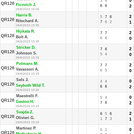
0
3
4
QR128
Ficovich J.
6
6
2
26/6/2023 16:00
Harris B.
2
5
7
6
QR128
Ritschard A.
7
6
2
1
26/6/2023 15:35
Hijikata R.
2
7
7
QR128
Bolt A.
6
6
0
26/6/2023 15:35
Stricker D.
2
7
6
QR128
Johnson S.
5
4
0
26/6/2023 15:35
Polmans M.
2
7
7
QR128
Vavassori A.
6
5
0
26/6/2023 15:35
Sels J.
0
4
4
QR128
Seyboth Wild T.
6
6
2
26/6/2023 15:30
Maestrelli F.
0
5
4
QR128
Gaston H.
7
6
2
26/6/2023 15:15
Svajda Z.
2
6
5
6
QR128
Olivieri G.
1
7
3
1
26/6/2023 15:10
Martinez P.
0
0
1
QR128