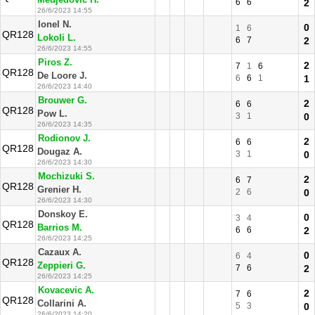
Medjedovic H.
6
6
2
26/6/2023 14:55
Ionel N.
0
1
6
QR128
Lokoli L.
6
7
2
26/6/2023 14:55
Piros Z.
2
7
1
6
QR128
De Loore J.
6
6
1
1
26/6/2023 14:40
Brouwer G.
2
6
6
QR128
Pow L.
3
1
0
26/6/2023 14:35
Rodionov J.
2
6
6
QR128
Dougaz A.
3
1
0
26/6/2023 14:30
Mochizuki S.
2
6
7
QR128
Grenier H.
2
6
0
26/6/2023 14:30
Donskoy E.
0
3
4
QR128
Barrios M.
6
6
2
26/6/2023 14:25
Cazaux A.
0
6
4
QR128
Zeppieri G.
7
6
2
26/6/2023 14:25
Kovacevic A.
2
7
6
QR128
Collarini A.
5
3
0
26/6/2023 14:20