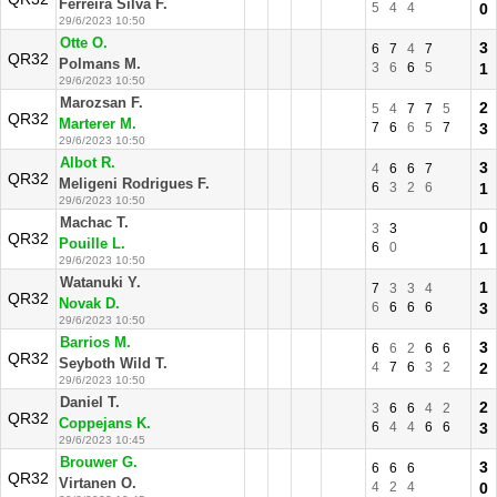
Ferreira Silva F.
5
4
4
0
29/6/2023 10:50
Otte O.
3
6
7
4
7
QR32
Polmans M.
3
6
6
5
1
29/6/2023 10:50
Marozsan F.
2
5
4
7
7
5
QR32
Marterer M.
7
6
6
5
7
3
29/6/2023 10:50
Albot R.
3
4
6
6
7
QR32
Meligeni Rodrigues F.
6
3
2
6
1
29/6/2023 10:50
Machac T.
0
3
3
QR32
Pouille L.
6
0
1
29/6/2023 10:50
Watanuki Y.
1
7
3
3
4
QR32
Novak D.
6
6
6
6
3
29/6/2023 10:50
Barrios M.
3
6
6
2
6
6
QR32
Seyboth Wild T.
4
7
6
3
2
2
29/6/2023 10:50
Daniel T.
2
3
6
6
4
2
QR32
Coppejans K.
6
4
4
6
6
3
29/6/2023 10:45
Brouwer G.
3
6
6
6
QR32
Virtanen O.
4
2
4
0