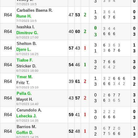
3
3
5
4
0
7/7/2023 10:5
Carballes Baena R.
1
0
3
6
4
2
R64
47
53
Rune H.
3
6
7
6
3
7/7/2023 10:5
Ivashka I.
0
0
3
4
4
2
R64
40
60
Dimitrov G.
6
6
6
3
3
6/7/2023 17:00
Shelton B.
3
1
6
3
6
3
1
R64
57
43
Djere L.
1
3
6
7
6
3
6/7/2023 16:25
Tiafoe F.
3
3
7
6
6
1
R64
54
46
Stricker D.
2
6
4
2
0
6/7/2023 16:00
Ymer M.
1
3
3
2
6
6
6
2
R64
39
61
Fritz T.
3
6
6
3
4
2
2
6/7/2023 15:10
Pella G.
0
3
2
6
7
7
2
R64
43
57
Mayot H.
3
6
3
6
5
1
6/7/2023 14:40
Cerundolo A.
3
0
2
2
2
1
R64
59
41
Lehecka J.
0
6
6
6
3
6/7/2023 14:35
Barrios M.
3
1
6
7
2
0
1
R64
52
48
Goffin D.
2
7
5
6
6
3
6/7/2023 14:25