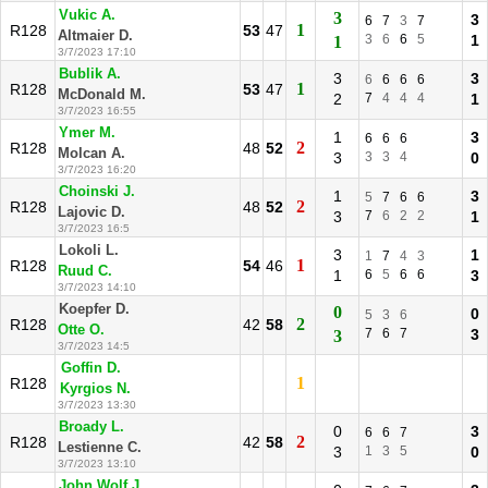
Vukic A.
3
3
6
7
3
7
1
R128
53
47
Altmaier D.
3
6
6
5
1
1
3/7/2023 17:10
Bublik A.
3
3
6
6
6
6
1
R128
53
47
McDonald M.
2
7
4
4
4
1
3/7/2023 16:55
Ymer M.
1
3
6
6
6
2
R128
48
52
Molcan A.
3
3
3
4
0
3/7/2023 16:20
Choinski J.
1
3
5
7
6
6
2
R128
48
52
Lajovic D.
3
7
6
2
2
1
3/7/2023 16:5
Lokoli L.
3
1
1
7
4
3
1
R128
54
46
Ruud C.
1
6
5
6
6
3
3/7/2023 14:10
Koepfer D.
0
0
5
3
6
2
R128
42
58
Otte O.
7
6
7
3
3
3/7/2023 14:5
Goffin D.
1
R128
Kyrgios N.
3/7/2023 13:30
Broady L.
0
3
6
6
7
2
R128
42
58
Lestienne C.
3
1
3
5
0
3/7/2023 13:10
John Wolf J.