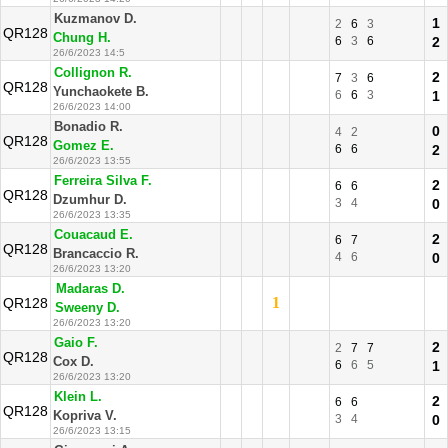
Kuzmanov D.
1
2
6
3
QR128
Chung H.
6
3
6
2
26/6/2023 14:5
Collignon R.
2
7
3
6
QR128
Yunchaokete B.
6
6
3
1
26/6/2023 14:00
Bonadio R.
0
4
2
QR128
Gomez E.
6
6
2
26/6/2023 13:55
Ferreira Silva F.
2
6
6
QR128
Dzumhur D.
3
4
0
26/6/2023 13:35
Couacaud E.
2
6
7
QR128
Brancaccio R.
4
6
0
26/6/2023 13:20
Madaras D.
1
QR128
Sweeny D.
26/6/2023 13:20
Gaio F.
2
2
7
7
QR128
Cox D.
6
6
5
1
26/6/2023 13:20
Klein L.
2
6
6
QR128
Kopriva V.
3
4
0
26/6/2023 13:15