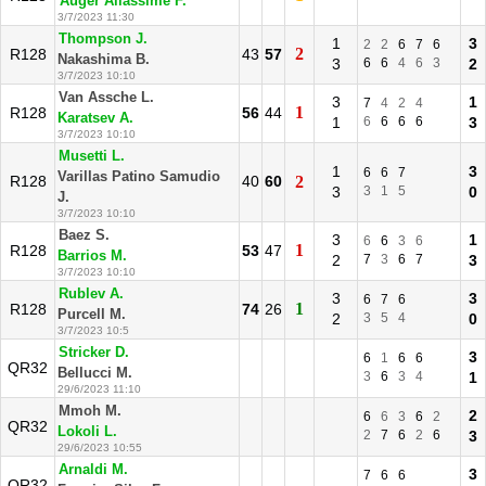
Auger Aliassime F.
3/7/2023 11:30
Thompson J.
1
3
2
2
6
7
6
2
R128
43
57
Nakashima B.
3
6
6
4
6
3
2
3/7/2023 10:10
Van Assche L.
3
1
7
4
2
4
1
R128
56
44
Karatsev A.
1
6
6
6
6
3
3/7/2023 10:10
Musetti L.
1
3
6
6
7
Varillas Patino Samudio
R128
40
60
2
3
3
1
5
0
J.
3/7/2023 10:10
Baez S.
3
1
6
6
3
6
1
R128
53
47
Barrios M.
2
7
3
6
7
3
3/7/2023 10:10
Rublev A.
3
3
6
7
6
1
R128
74
26
Purcell M.
2
3
5
4
0
3/7/2023 10:5
Stricker D.
3
6
1
6
6
QR32
Bellucci M.
3
6
3
4
1
29/6/2023 11:10
Mmoh M.
2
6
6
3
6
2
QR32
Lokoli L.
2
7
6
2
6
3
29/6/2023 10:55
Arnaldi M.
3
7
6
6
QR32