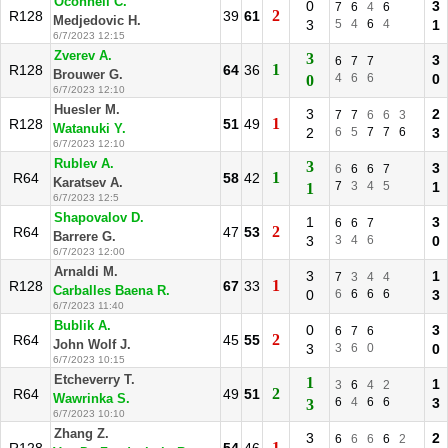
Oconnell C.
0
3
7
6
4
6
2
R128
39
61
Medjedovic H.
3
5
4
6
4
1
6/7/2023 12:15
Zverev A.
3
3
6
7
7
1
R128
64
36
Brouwer G.
4
6
6
0
0
6/7/2023 12:10
Huesler M.
3
2
7
7
6
6
3
1
R128
51
49
Watanuki Y.
2
6
5
7
7
6
3
6/7/2023 12:10
Rublev A.
3
3
6
6
6
7
1
R64
58
42
Karatsev A.
7
3
4
5
1
1
6/7/2023 12:5
Shapovalov D.
1
3
6
6
7
2
R64
47
53
Barrere G.
3
3
4
6
0
6/7/2023 12:00
Arnaldi M.
3
1
7
3
4
4
1
R128
67
33
Carballes Baena R.
0
6
6
6
6
3
6/7/2023 11:40
Bublik A.
0
3
6
7
6
2
R64
45
55
John Wolf J.
3
3
6
0
0
6/7/2023 10:15
Etcheverry T.
1
1
3
6
4
2
2
R64
49
51
Wawrinka S.
6
4
6
6
3
3
6/7/2023 10:10
Zhang Z.
3
2
6
6
6
6
2
1