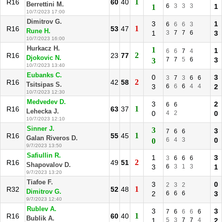
1
R16
60
40
Berrettini M.
6
3
3
3
1
1
10/7/2023 17:00
Dimitrov G.
3
1
6
6
6
3
1
R16
53
47
Rune H.
1
3
7
7
6
3
10/7/2023 16:00
Hurkacz H.
1
1
6
6
7
4
2
R16
23
77
Djokovic N.
7
7
5
6
3
3
10/7/2023 13:40
Eubanks C.
0
3
3
7
3
6
6
2
R16
42
58
Tsitsipas S.
3
6
6
6
4
4
2
10/7/2023 12:30
Medvedev D.
3
2
6
6
1
R16
63
37
Lehecka J.
0
4
2
0
10/7/2023 12:10
Sinner J.
3
3
7
6
6
1
R16
55
45
Galan Riveros D.
6
4
3
0
0
9/7/2023 13:50
Safiullin R.
1
3
3
6
6
6
2
R16
49
51
Shapovalov D.
3
6
3
1
3
1
9/7/2023 13:20
Tiafoe F.
3
0
2
3
2
1
R32
52
48
Dimitrov G.
2
6
6
6
3
9/7/2023 12:40
Rublev A.
3
3
7
6
6
6
6
1
R16
60
40
Bublik A.
1
5
3
7
7
4
2