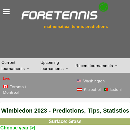
mathematical tennis predictions
Current
Upcoming
Recent tournaments
tournaments
tournaments
Live
Washington
Toronto /
Kitzbuhel
Estoril
Montreal
Wimbledon 2023 - Predictions, Tips, Statistics
Surface: Grass
Choose year [>]