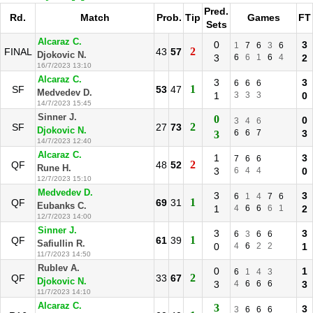
Pred.
Rd.
Match
Prob.
Tip
Games
FT
Sets
Alcaraz C.
0
3
1
7
6
3
6
2
FINAL
43
57
Djokovic N.
3
6
6
1
6
4
2
16/7/2023 13:10
Alcaraz C.
3
3
6
6
6
1
SF
53
47
Medvedev D.
1
3
3
3
0
14/7/2023 15:45
Sinner J.
0
0
3
4
6
2
SF
27
73
Djokovic N.
6
6
7
3
3
14/7/2023 12:40
Alcaraz C.
1
3
7
6
6
2
QF
48
52
Rune H.
3
6
4
4
0
12/7/2023 15:10
Medvedev D.
3
3
6
1
4
7
6
1
QF
69
31
Eubanks C.
1
4
6
6
6
1
2
12/7/2023 14:00
Sinner J.
3
3
6
3
6
6
1
QF
61
39
Safiullin R.
0
4
6
2
2
1
11/7/2023 14:50
Rublev A.
0
1
6
1
4
3
2
QF
33
67
Djokovic N.
3
4
6
6
6
3
11/7/2023 14:10
Alcaraz C.
3
3
3
6
6
6