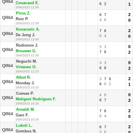
QR64
Couacaud E.
6
2
1
28/6/2023 12:50
Piros Z.
2
6
7
QR64
Ruiz P.
4
6
0
28/6/2023 12:50
Kovacevic A.
2
7
6
QR64
De Jong J.
6
4
0
28/6/2023 12:40
Rodionov J.
0
5
3
QR64
Brouwer G.
7
6
2
28/6/2023 12:30
Noguchi M.
0
3
3
QR64
Virtanen O.
6
6
2
28/6/2023 12:25
Albot R.
2
3
7
6
QR64
Monday J.
6
6
2
1
28/6/2023 10:20
Cuevas P.
0
4
6
QR64
Meligeni Rodrigues F.
6
7
2
28/6/2023 10:20
Arnaldi M.
2
7
6
QR64
Gaio F.
6
4
0
28/6/2023 10:20
Lokoli L.
2
6
7
QR64
Gombos N.
3
6
0