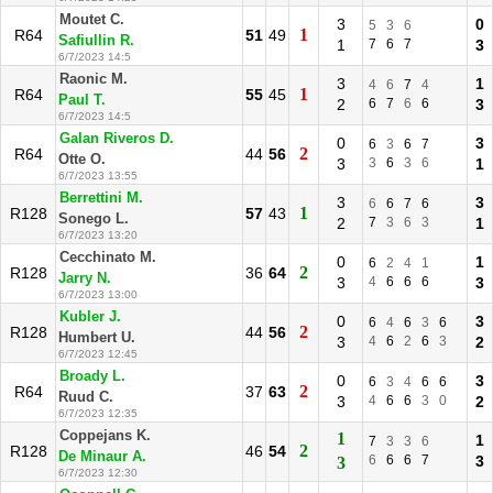
Moutet C.
3
0
5
3
6
1
R64
51
49
Safiullin R.
1
7
6
7
3
6/7/2023 14:5
Raonic M.
3
1
4
6
7
4
1
R64
55
45
Paul T.
2
6
7
6
6
3
6/7/2023 14:5
Galan Riveros D.
0
3
6
3
6
7
2
R64
44
56
Otte O.
3
3
6
3
6
1
6/7/2023 13:55
Berrettini M.
3
3
6
6
7
6
1
R128
57
43
Sonego L.
2
7
3
6
3
1
6/7/2023 13:20
Cecchinato M.
0
1
6
2
4
1
2
R128
36
64
Jarry N.
3
4
6
6
6
3
6/7/2023 13:00
Kubler J.
0
3
6
4
6
3
6
2
R128
44
56
Humbert U.
3
4
6
2
6
3
2
6/7/2023 12:45
Broady L.
0
3
6
3
4
6
6
2
R64
37
63
Ruud C.
3
4
6
6
3
0
2
6/7/2023 12:35
Coppejans K.
1
1
7
3
3
6
2
R128
46
54
De Minaur A.
6
6
6
7
3
3
6/7/2023 12:30