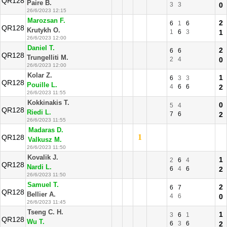
QR128
Paire B.
3
3
0
26/6/2023 12:15
Marozsan F.
2
6
1
6
QR128
Krutykh O.
1
6
3
1
26/6/2023 12:00
Daniel T.
2
6
6
QR128
Trungelliti M.
2
4
0
26/6/2023 12:00
Kolar Z.
1
6
3
3
QR128
Pouille L.
4
6
6
2
26/6/2023 11:55
Kokkinakis T.
0
5
4
QR128
Riedi L.
7
6
2
26/6/2023 11:55
Madaras D.
1
QR128
Valkusz M.
26/6/2023 11:50
Kovalik J.
1
2
6
4
QR128
Nardi L.
6
4
6
2
26/6/2023 11:50
Samuel T.
2
6
7
QR128
Bellier A.
4
6
0
26/6/2023 11:45
Tseng C. H.
1
3
6
1
QR128
Wu T.
6
3
6
2