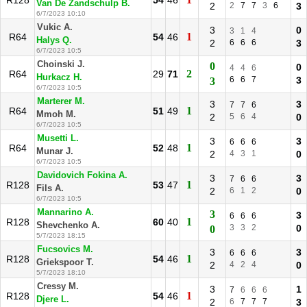
R128
54
46
Van De Zandschulp B.
2
2
7
7
3
6
3
6/7/2023 10:10
Vukic A.
3
0
3
1
4
1
R64
54
46
Halys Q.
2
6
6
6
3
6/7/2023 10:5
Choinski J.
0
0
4
4
6
2
R64
29
71
Hurkacz H.
6
6
7
3
3
6/7/2023 10:5
Marterer M.
3
3
7
7
6
1
R64
51
49
Mmoh M.
2
5
6
4
0
6/7/2023 10:5
Musetti L.
3
3
6
6
6
1
R64
52
48
Munar J.
2
4
3
1
0
6/7/2023 10:5
Davidovich Fokina A.
3
3
7
6
6
1
R128
53
47
Fils A.
2
6
1
2
0
6/7/2023 10:5
Mannarino A.
3
3
6
6
6
1
R128
60
40
Shevchenko A.
3
3
2
0
0
5/7/2023 18:15
Fucsovics M.
3
3
6
6
6
1
R128
54
46
Griekspoor T.
2
4
2
4
0
5/7/2023 18:10
Cressy M.
3
1
7
6
6
6
1
R128
54
46
Djere L.
2
6
7
7
7
3