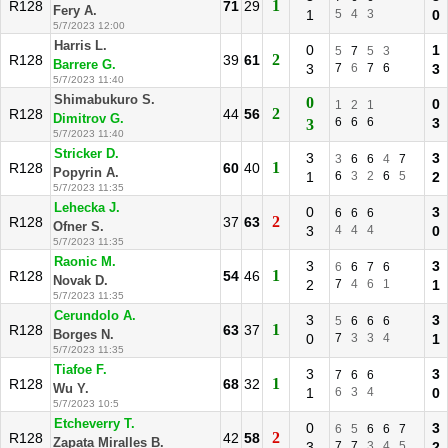
1
R128
71
29
Fery A.
1
5
4
3
0
5/7/2023 12:00
Harris L.
0
1
5
7
5
3
2
R128
39
61
Barrere G.
3
7
6
7
6
3
5/7/2023 11:40
Shimabukuro S.
0
0
1
2
1
2
R128
44
56
Dimitrov G.
6
6
6
3
3
5/7/2023 11:40
Stricker D.
3
3
3
6
6
4
7
1
R128
60
40
Popyrin A.
1
6
3
2
6
5
2
5/7/2023 11:35
Lehecka J.
0
3
6
6
6
2
R128
37
63
Ofner S.
3
4
4
4
0
5/7/2023 11:35
Raonic M.
3
3
6
6
7
6
1
R128
54
46
Novak D.
2
7
4
6
1
1
5/7/2023 11:35
Cerundolo A.
3
3
5
6
6
6
1
R128
63
37
Borges N.
0
7
3
3
4
1
5/7/2023 11:35
Tiafoe F.
3
3
7
6
6
1
R128
68
32
Wu Y.
1
6
3
4
0
5/7/2023 10:5
Etcheverry T.
0
3
6
5
6
6
7
2
R128
42
58
Zapata Miralles B.
3
7
7
3
4
5
2