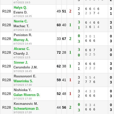
4/7/2023 19:5
Halys Q.
2
3
6
6
6
6
2
R128
49
51
Evans D.
3
2
3
7
4
1
4/7/2023 18:35
Norrie C.
3
3
6
4
6
6
1
R128
60
40
Machac T.
3
6
1
4
1
1
4/7/2023 16:10
Peniston R.
0
0
3
0
1
2
R128
33
67
Murray A.
6
6
6
3
3
4/7/2023 14:45
Alcaraz C.
3
3
6
6
7
1
R128
72
28
Chardy J.
0
2
5
0
0
4/7/2023 12:5
Sinner J.
3
3
6
6
6
1
R128
62
38
Cerundolo J.M.
1
2
2
2
0
3/7/2023 18:45
Ruusuvuori E.
3
0
5
5
4
1
R128
59
41
Wawrinka S.
2
7
7
6
3
3/7/2023 17:30
Nishioka Y.
3
0
4
3
3
1
R128
52
48
Galan Riveros D.
2
6
6
6
3
3/7/2023 17:30
Kecmanovic M.
0
0
0
3
4
2
R128
44
56
Schwartzman D.
6
6
6
3
3
3/7/2023 17:20