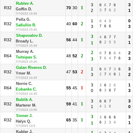
Rublev A.
3
3
6
6
7
6
1
R32
70
30
Goffin D.
2
3
7
6
2
1
7/7/2023 15:40
Pella G.
1
0
6
4
0
2
R32
40
60
Safiullin R.
3
7
6
6
3
7/7/2023 15:40
Shapovalov D.
3
3
4
6
7
7
1
R32
56
44
Broady L.
6
2
5
5
1
1
7/7/2023 15:30
Murray A.
2
2
6
7
6
6
4
2
R64
48
52
Tsitsipas S.
7
6
4
7
6
3
3
7/7/2023 15:30
Galan Riveros D.
1
3
6
6
7
3
6
2
R32
47
53
Ymer M.
3
2
7
6
6
1
2
7/7/2023 14:40
Norrie C.
3
1
3
6
2
6
1
R64
55
45
Eubanks C.
0
6
3
6
7
3
7/7/2023 14:35
Bublik A.
3
3
6
6
7
1
R32
59
41
Marterer M.
1
4
1
6
0
7/7/2023 13:50
Sinner J.
3
3
3
6
6
6
1
R32
65
35
Halys Q.
6
2
3
4
1
1
7/7/2023 13:5
Kubler J.
1