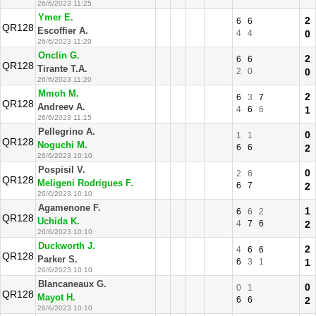
26/6/2023 11:25
Ymer E.
2
6
6
QR128
Escoffier A.
4
4
0
26/6/2023 11:20
Onclin G.
2
6
6
QR128
Tirante T.A.
2
0
0
26/6/2023 11:20
Mmoh M.
2
6
3
7
QR128
Andreev A.
4
6
6
1
26/6/2023 11:15
Pellegrino A.
0
1
1
QR128
Noguchi M.
6
6
2
26/6/2023 10:10
Pospisil V.
0
2
6
QR128
Meligeni Rodrigues F.
6
7
2
26/6/2023 10:10
Agamenone F.
1
6
6
2
QR128
Uchida K.
4
7
6
2
26/6/2023 10:10
Duckworth J.
2
4
6
6
QR128
Parker S.
6
3
1
1
26/6/2023 10:10
Blancaneaux G.
0
0
1
QR128
Mayot H.
6
6
2
26/6/2023 10:10