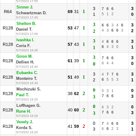
5/7/2023 17:55
Sinner J.
3
3
7
6
6
1
R64
69
31
Schwartzman D.
1
5
1
2
0
5/7/2023 17:45
Shelton B.
3
3
6
6
3
4
6
1
R128
53
47
Daniel T.
4
3
6
6
3
2
2
5/7/2023 17:00
Ivashka I.
3
3
4
6
6
6
1
R128
57
43
Coria F.
6
4
3
0
1
1
5/7/2023 16:40
Giron M.
3
3
7
6
6
1
R128
61
39
Dellien H.
6
4
4
0
0
5/7/2023 16:40
Eubanks C.
3
3
4
7
7
6
1
R128
51
49
Monteiro T.
2
6
5
5
3
1
5/7/2023 16:30
Mochizuki S.
0
0
5
3
1
2
R128
38
62
Paul T.
7
6
6
3
3
5/7/2023 16:25
Loffhagen G.
0
0
6
3
2
2
R128
40
60
Rune H.
7
6
6
3
3
5/7/2023 16:20
Vesely J.
0
3
7
4
6
6
2
R128
41
59
Korda S.
3
6
6
2
3
1
5/7/2023 16:20