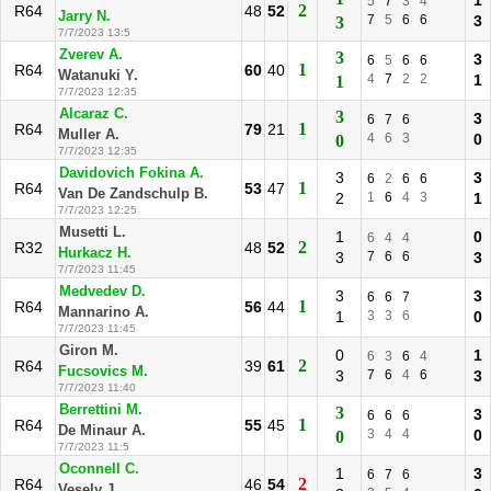
1
5
7
3
4
2
R64
48
52
Jarry N.
7
5
6
6
3
3
7/7/2023 13:5
Zverev A.
3
3
6
5
6
6
1
R64
60
40
Watanuki Y.
4
7
2
2
1
1
7/7/2023 12:35
Alcaraz C.
3
3
6
7
6
1
R64
79
21
Muller A.
4
6
3
0
0
7/7/2023 12:35
Davidovich Fokina A.
3
3
6
2
6
6
1
R64
53
47
Van De Zandschulp B.
2
1
6
4
3
1
7/7/2023 12:25
Musetti L.
1
0
6
4
4
2
R32
48
52
Hurkacz H.
3
7
6
6
3
7/7/2023 11:45
Medvedev D.
3
3
6
6
7
1
R64
56
44
Mannarino A.
1
3
3
6
0
7/7/2023 11:45
Giron M.
0
1
6
3
6
4
2
R64
39
61
Fucsovics M.
3
7
6
4
6
3
7/7/2023 11:40
Berrettini M.
3
3
6
6
6
1
R64
55
45
De Minaur A.
3
4
4
0
0
7/7/2023 11:5
Oconnell C.
1
3
6
7
6
2
R64
46
54
Vesely J.