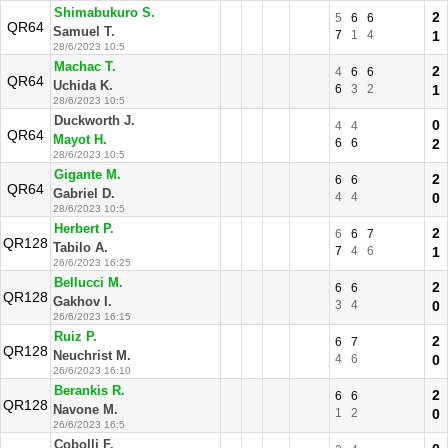
Shimabukuro S.
2
5
6
6
QR64
Samuel T.
7
1
4
1
28/6/2023 10:5
Machac T.
2
4
6
6
QR64
Uchida K.
6
3
2
1
28/6/2023 10:5
Duckworth J.
0
4
4
QR64
Mayot H.
6
6
2
28/6/2023 10:5
Gigante M.
2
6
6
QR64
Gabriel D.
4
4
0
28/6/2023 10:5
Herbert P.
2
6
6
7
QR128
Tabilo A.
7
4
6
1
26/6/2023 16:25
Bellucci M.
2
6
6
QR128
Gakhov I.
3
4
0
26/6/2023 16:15
Ruiz P.
2
6
7
QR128
Neuchrist M.
4
6
0
26/6/2023 16:10
Berankis R.
2
6
6
QR128
Navone M.
1
2
0
26/6/2023 16:5
Cobolli F.