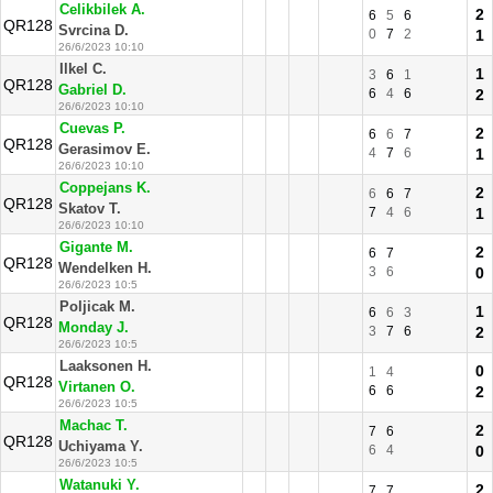
Celikbilek A.
2
6
5
6
QR128
Svrcina D.
0
7
2
1
26/6/2023 10:10
Ilkel C.
1
3
6
1
QR128
Gabriel D.
6
4
6
2
26/6/2023 10:10
Cuevas P.
2
6
6
7
QR128
Gerasimov E.
4
7
6
1
26/6/2023 10:10
Coppejans K.
2
6
6
7
QR128
Skatov T.
7
4
6
1
26/6/2023 10:10
Gigante M.
2
6
7
QR128
Wendelken H.
3
6
0
26/6/2023 10:5
Poljicak M.
1
6
6
3
QR128
Monday J.
3
7
6
2
26/6/2023 10:5
Laaksonen H.
0
1
4
QR128
Virtanen O.
6
6
2
26/6/2023 10:5
Machac T.
2
7
6
QR128
Uchiyama Y.
6
4
0
26/6/2023 10:5
Watanuki Y.
2
7
7