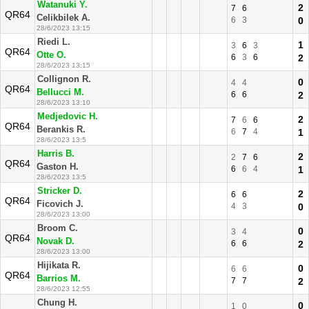
Watanuki Y.
2
7
6
QR64
Celikbilek A.
6
3
0
28/6/2023 13:15
Riedi L.
1
3
6
3
QR64
Otte O.
6
3
6
2
28/6/2023 13:15
Collignon R.
0
4
4
QR64
Bellucci M.
6
6
2
28/6/2023 13:10
Medjedovic H.
2
7
6
6
QR64
Berankis R.
6
7
4
1
28/6/2023 13:5
Harris B.
2
2
7
6
QR64
Gaston H.
6
6
4
1
28/6/2023 13:5
Stricker D.
2
6
6
QR64
Ficovich J.
4
3
0
28/6/2023 13:00
Broom C.
0
3
4
QR64
Novak D.
6
6
2
28/6/2023 13:00
Hijikata R.
0
6
6
QR64
Barrios M.
7
7
2
28/6/2023 12:55
Chung H.
0
1
0