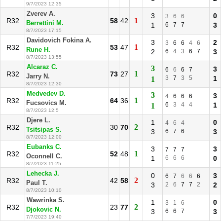
9/7/2023 12:35
Zverev A.
3
0
3
6
6
1
R32
58
42
Berrettini M.
1
6
7
7
3
8/7/2023 17:15
Davidovich Fokina A.
3
2
3
6
6
4
6
1
R32
53
47
Rune H.
2
6
4
3
6
7
3
8/7/2023 13:55
Alcaraz C.
3
3
6
6
6
7
1
R32
73
27
Jarry N.
3
7
3
5
1
1
8/7/2023 12:30
Medvedev D.
3
3
4
6
6
6
1
R32
64
36
Fucsovics M.
6
3
4
4
1
1
8/7/2023 12:5
Djere L.
1
0
4
6
4
2
R32
30
70
Tsitsipas S.
3
6
7
6
3
8/7/2023 12:00
Eubanks C.
3
3
7
7
7
1
R32
52
48
Oconnell C.
1
6
6
6
0
8/7/2023 11:25
Lehecka J.
0
3
6
7
6
6
6
2
R32
42
58
Paul T.
3
2
6
7
7
2
2
8/7/2023 10:10
Wawrinka S.
1
0
3
1
6
2
R32
23
77
Djokovic N.
3
6
6
7
3
7/7/2023 19:40