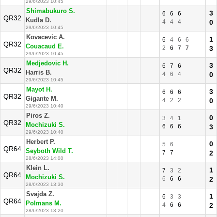
29/6/2023 10:45
Shimabukuro S.
3
6
6
6
QR32
Kudla D.
4
4
4
0
29/6/2023 10:45
Kovacevic A.
1
6
4
6
6
QR32
Couacaud E.
2
6
7
7
3
29/6/2023 10:45
Medjedovic H.
3
6
7
6
QR32
Harris B.
4
6
4
0
29/6/2023 10:45
Mayot H.
3
6
6
6
QR32
Gigante M.
4
2
2
0
29/6/2023 10:40
Piros Z.
0
3
4
1
QR32
Mochizuki S.
6
6
6
3
29/6/2023 10:40
Herbert P.
0
5
6
QR64
Seyboth Wild T.
7
7
2
28/6/2023 14:00
Klein L.
1
7
3
2
QR64
Mochizuki S.
6
6
6
2
28/6/2023 13:30
Svajda Z.
1
6
3
3
QR64
Polmans M.
4
6
6
2
28/6/2023 13:20