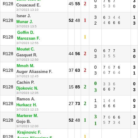
0
3
7
6
7
2
R128
45
55
Couacaud E.
3
5
3
6
0
3/7/2023 13:10
Isner J.
3
1
6
3
4
4
1
R128
52
48
Munar J.
2
4
6
6
6
3
3/7/2023 13:5
Goffin D.
1
R128
Marozsan F.
3/7/2023 12:55
Moutet C.
0
3
6
7
7
2
R128
44
56
Gasquet R.
3
3
5
5
0
3/7/2023 12:50
Mmoh M.
0
3
7
6
7
6
2
R128
37
63
Auger Aliassime F.
3
6
7
6
4
1
3/7/2023 12:45
Cachin P.
0
0
3
3
6
2
R128
15
85
Djokovic N.
6
6
7
3
3
3/7/2023 12:35
Ramos A.
1
0
1
4
4
2
R128
27
73
Hurkacz H.
3
6
6
6
3
3/7/2023 12:15
Marterer M.
3
3
7
6
6
6
1
R128
52
48
Gojo B.
5
7
3
4
1
1
3/7/2023 12:00
Krajinovic F.
1
R128