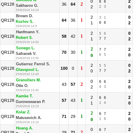
Gombos N.
0
2
6
6
2
QR128
36
64
Sakharov G.
2
2
3
0
25/6/2018 14:10
Brown D.
2
0
3
1
1
QR128
64
36
Kozlov S.
1
6
6
2
25/6/2018 14:5
Hanfmann Y.
2
0
5
6
1
QR128
58
42
Robert S.
1
7
7
2
25/6/2018 14:00
Sonego L.
2
2
7
7
1
QR128
70
30
Safranek V.
6
5
0
0
25/6/2018 13:50
Gutierrez Ferrol S.
2
0
5
5
1
QR128
100
0
Glasspool L.
0
7
7
2
25/6/2018 13:45
Granollers M.
0
2
6
6
2
QR128
43
57
Otte O.
2
4
3
0
25/6/2018 13:40
Kamke T.
2
2
6
6
1
QR128
57
43
Gunneswaran P.
1
1
4
0
25/6/2018 13:15
Kolar Z.
2
2
6
7
1
QR128
71
29
Matusevich A.
1
6
0
0
25/6/2018 13:10
Hoang A.
0
2
6
7
2
QR128
29
71