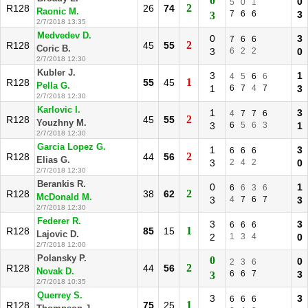
0
0
5
0
1
2
R128
26
74
Raonic M.
7
6
6
3
3
2/7/2018 13:35
Medvedev D.
0
3
7
6
6
2
R128
45
55
Coric B.
3
6
2
2
0
2/7/2018 12:30
Kubler J.
3
1
4
5
6
6
1
R128
55
45
Pella G.
1
6
7
4
7
3
2/7/2018 12:30
Karlovic I.
1
3
4
7
7
6
2
R128
45
55
Youzhny M.
3
6
5
6
3
1
2/7/2018 12:30
Garcia Lopez G.
1
3
6
6
6
2
R128
44
56
Elias G.
3
2
4
2
0
2/7/2018 12:30
Berankis R.
0
1
6
6
3
6
2
R128
38
62
McDonald M.
3
4
7
6
7
3
2/7/2018 12:30
Federer R.
3
3
6
6
6
1
R128
85
15
Lajovic D.
2
1
3
4
0
2/7/2018 12:00
Polansky P.
0
0
2
3
6
2
R128
44
56
Novak D.
6
6
7
3
3
2/7/2018 10:35
Querrey S.
3
3
6
6
6
1
R128
75
25