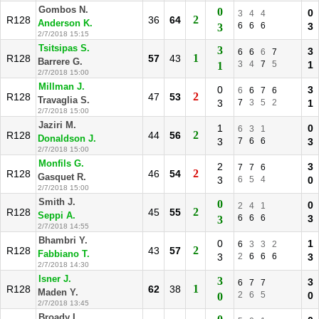
Gombos N.
0
0
3
4
4
2
R128
36
64
Anderson K.
6
6
6
3
3
2/7/2018 15:15
Tsitsipas S.
3
3
6
6
6
7
1
R128
57
43
Barrere G.
3
4
7
5
1
1
2/7/2018 15:00
Millman J.
0
3
6
6
7
6
2
R128
47
53
Travaglia S.
3
7
3
5
2
1
2/7/2018 15:00
Jaziri M.
1
0
6
3
1
2
R128
44
56
Donaldson J.
3
7
6
6
3
2/7/2018 15:00
Monfils G.
2
3
7
7
6
2
R128
46
54
Gasquet R.
3
6
5
4
0
2/7/2018 15:00
Smith J.
0
0
2
4
1
2
R128
45
55
Seppi A.
6
6
6
3
3
2/7/2018 14:55
Bhambri Y.
0
1
6
3
3
2
2
R128
43
57
Fabbiano T.
3
2
6
6
6
3
2/7/2018 14:30
Isner J.
3
3
6
7
7
1
R128
62
38
Maden Y.
2
6
5
0
0
2/7/2018 13:45
Broady L.