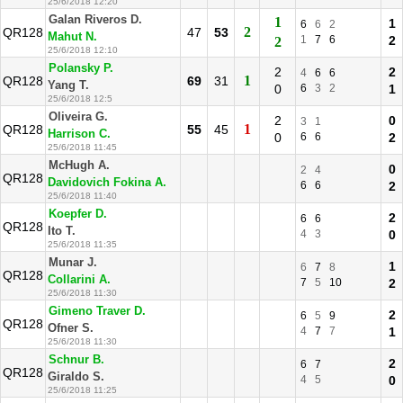
25/6/2018 12:20
Galan Riveros D.
1
1
6
6
2
2
QR128
47
53
Mahut N.
1
7
6
2
2
25/6/2018 12:10
Polansky P.
2
2
4
6
6
1
QR128
69
31
Yang T.
0
6
3
2
1
25/6/2018 12:5
Oliveira G.
2
0
3
1
1
QR128
55
45
Harrison C.
0
6
6
2
25/6/2018 11:45
McHugh A.
0
2
4
QR128
Davidovich Fokina A.
6
6
2
25/6/2018 11:40
Koepfer D.
2
6
6
QR128
Ito T.
4
3
0
25/6/2018 11:35
Munar J.
1
6
7
8
QR128
Collarini A.
7
5
10
2
25/6/2018 11:30
Gimeno Traver D.
2
6
5
9
QR128
Ofner S.
4
7
7
1
25/6/2018 11:30
Schnur B.
2
6
7
QR128
Giraldo S.
4
5
0
25/6/2018 11:25