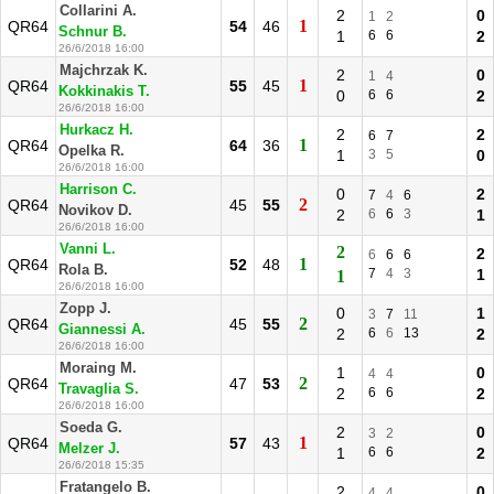
Collarini A.
2
0
1
2
1
QR64
54
46
Schnur B.
1
6
6
2
26/6/2018 16:00
Majchrzak K.
2
0
1
4
1
QR64
55
45
Kokkinakis T.
0
6
6
2
26/6/2018 16:00
Hurkacz H.
2
2
6
7
1
QR64
64
36
Opelka R.
1
3
5
0
26/6/2018 16:00
Harrison C.
0
2
7
4
6
2
QR64
45
55
Novikov D.
2
6
6
3
1
26/6/2018 16:00
Vanni L.
2
2
6
6
6
1
QR64
52
48
Rola B.
7
4
3
1
1
26/6/2018 16:00
Zopp J.
0
1
3
7
11
2
QR64
45
55
Giannessi A.
2
6
6
13
2
26/6/2018 16:00
Moraing M.
1
0
4
4
2
QR64
47
53
Travaglia S.
2
6
6
2
26/6/2018 16:00
Soeda G.
2
0
3
2
1
QR64
57
43
Melzer J.
1
6
6
2
26/6/2018 15:35
Fratangelo B.
2
0
4
4