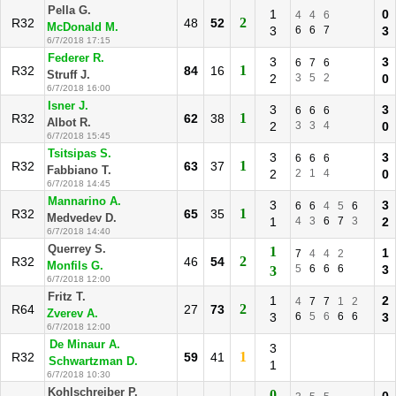
Pella G.
1
0
4
4
6
2
R32
48
52
McDonald M.
3
6
6
7
3
6/7/2018 17:15
Federer R.
3
3
6
7
6
1
R32
84
16
Struff J.
2
3
5
2
0
6/7/2018 16:00
Isner J.
3
3
6
6
6
1
R32
62
38
Albot R.
2
3
3
4
0
6/7/2018 15:45
Tsitsipas S.
3
3
6
6
6
1
R32
63
37
Fabbiano T.
2
2
1
4
0
6/7/2018 14:45
Mannarino A.
3
3
6
6
4
5
6
1
R32
65
35
Medvedev D.
1
4
3
6
7
3
2
6/7/2018 14:40
Querrey S.
1
1
7
4
4
2
2
R32
46
54
Monfils G.
5
6
6
6
3
3
6/7/2018 12:00
Fritz T.
1
2
4
7
7
1
2
2
R64
27
73
Zverev A.
3
6
5
6
6
6
3
6/7/2018 12:00
De Minaur A.
3
1
R32
59
41
Schwartzman D.
1
6/7/2018 10:30
Kohlschreiber P.
0