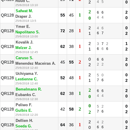
Ruud C.
2
4
5
0
25/6/2018 13:10
Safwat M.
2
2
6
6
1
QR128
55
45
Draper J.
4
4
0
0
25/6/2018 13:5
Ymer E.
2
0
4
6
1
QR128
72
28
Napolitano S.
1
6
7
2
25/6/2018 13:00
Kovalik J.
2
1
3
7
2
1
QR128
62
38
Melzer J.
1
6
6
6
2
25/6/2018 12:45
Caruso S.
0
2
6
6
2
QR128
45
55
Menendez Maceiras A.
2
2
2
0
25/6/2018 12:40
Uchiyama Y.
2
0
5
0
1
QR128
52
48
Lestienne C.
1
7
6
2
25/6/2018 12:40
Bemelmans R.
2
2
6
6
1
QR128
62
38
Eubanks C.
4
4
0
0
25/6/2018 12:30
Peliwo F.
0
0
5
2
2
QR128
42
58
Gulbis E.
7
6
2
2
25/6/2018 12:20
Dellien H.
2
0
4
2
1
QR128
64
36
Soeda G.
0
6
6
2