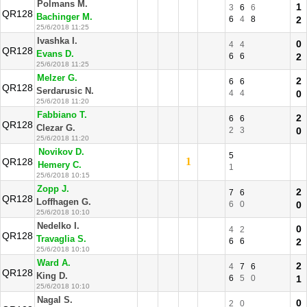
Polmans M.
1
3
6
6
QR128
Bachinger M.
6
4
8
2
25/6/2018 11:25
Ivashka I.
0
4
4
QR128
Evans D.
6
6
2
25/6/2018 11:25
Melzer G.
2
6
6
QR128
Serdarusic N.
4
4
0
25/6/2018 11:20
Fabbiano T.
2
6
6
QR128
Clezar G.
2
3
0
25/6/2018 11:20
Novikov D.
5
1
QR128
Hemery C.
1
25/6/2018 10:15
Zopp J.
2
7
6
QR128
Loffhagen G.
6
0
0
25/6/2018 10:10
Nedelko I.
0
4
2
QR128
Travaglia S.
6
6
2
25/6/2018 10:10
Ward A.
2
4
7
6
QR128
King D.
6
5
0
1
25/6/2018 10:10
Nagal S.
0
2
0