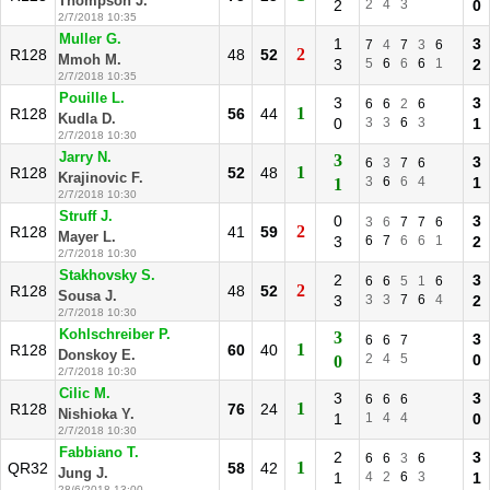
Thompson J.
2
2
4
3
0
2/7/2018 10:35
Muller G.
1
3
7
4
7
3
6
2
R128
48
52
Mmoh M.
3
5
6
6
6
1
2
2/7/2018 10:35
Pouille L.
3
3
6
6
2
6
1
R128
56
44
Kudla D.
0
3
3
6
3
1
2/7/2018 10:30
Jarry N.
3
3
6
3
7
6
1
R128
52
48
Krajinovic F.
3
6
6
4
1
1
2/7/2018 10:30
Struff J.
0
3
3
6
7
7
6
2
R128
41
59
Mayer L.
3
6
7
6
6
1
2
2/7/2018 10:30
Stakhovsky S.
2
3
6
6
5
1
6
2
R128
48
52
Sousa J.
3
3
3
7
6
4
2
2/7/2018 10:30
Kohlschreiber P.
3
3
6
6
7
1
R128
60
40
Donskoy E.
2
4
5
0
0
2/7/2018 10:30
Cilic M.
3
3
6
6
6
1
R128
76
24
Nishioka Y.
1
1
4
4
0
2/7/2018 10:30
Fabbiano T.
2
3
6
6
3
6
1
QR32
58
42
Jung J.
1
4
2
6
3
1
28/6/2018 13:00