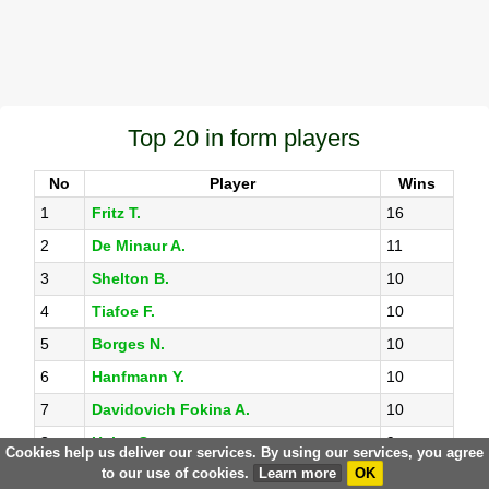
Top 20 in form players
No
Player
Wins
1
Fritz T.
16
2
De Minaur A.
11
3
Shelton B.
10
4
Tiafoe F.
10
5
Borges N.
10
6
Hanfmann Y.
10
7
Davidovich Fokina A.
10
8
Halys Q.
9
Cookies help us deliver our services. By using our services, you agree
to our use of cookies.
Learn more
OK
9
Zverev A.
9