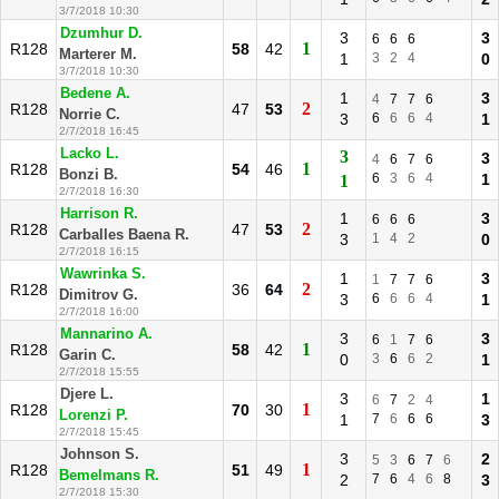
3/7/2018 10:30
Dzumhur D.
3
3
6
6
6
1
R128
58
42
Marterer M.
1
3
2
4
0
3/7/2018 10:30
Bedene A.
1
3
4
7
7
6
2
R128
47
53
Norrie C.
3
6
6
6
4
1
2/7/2018 16:45
Lacko L.
3
3
4
6
7
6
1
R128
54
46
Bonzi B.
6
3
6
4
1
1
2/7/2018 16:30
Harrison R.
1
3
6
6
6
2
R128
47
53
Carballes Baena R.
3
1
4
2
0
2/7/2018 16:15
Wawrinka S.
1
3
1
7
7
6
2
R128
36
64
Dimitrov G.
3
6
6
6
4
1
2/7/2018 16:00
Mannarino A.
3
3
6
1
7
6
1
R128
58
42
Garin C.
0
3
6
6
2
1
2/7/2018 15:55
Djere L.
3
1
6
7
2
4
1
R128
70
30
Lorenzi P.
1
7
6
6
6
3
2/7/2018 15:45
Johnson S.
3
2
5
3
6
7
6
1
R128
51
49
Bemelmans R.
2
7
6
4
6
8
3
2/7/2018 15:30