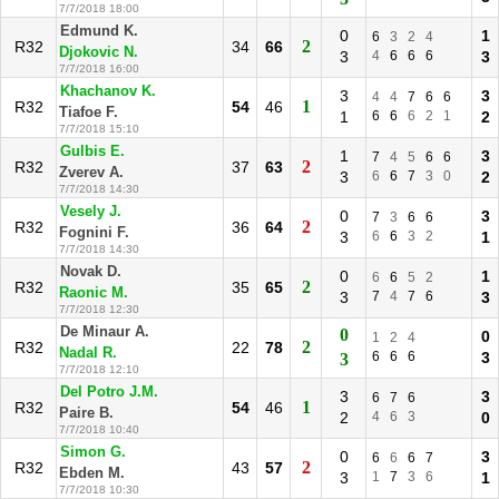
7/7/2018 18:00
Edmund K.
0
1
6
3
2
4
2
R32
34
66
Djokovic N.
3
4
6
6
6
3
7/7/2018 16:00
Khachanov K.
3
3
4
4
7
6
6
1
R32
54
46
Tiafoe F.
1
6
6
6
2
1
2
7/7/2018 15:10
Gulbis E.
1
3
7
4
5
6
6
2
R32
37
63
Zverev A.
3
6
6
7
3
0
2
7/7/2018 14:30
Vesely J.
0
3
7
3
6
6
2
R32
36
64
Fognini F.
3
6
6
3
2
1
7/7/2018 14:30
Novak D.
0
1
6
6
5
2
2
R32
35
65
Raonic M.
3
7
4
7
6
3
7/7/2018 12:30
De Minaur A.
0
0
1
2
4
2
R32
22
78
Nadal R.
6
6
6
3
3
7/7/2018 12:10
Del Potro J.M.
3
3
6
7
6
1
R32
54
46
Paire B.
2
4
6
3
0
7/7/2018 10:40
Simon G.
0
3
6
6
6
7
2
R32
43
57
Ebden M.
3
1
7
3
6
1
7/7/2018 10:30