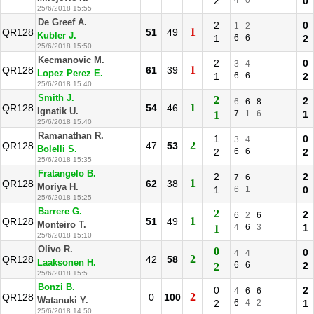
2
4
0
0
25/6/2018 15:55
De Greef A.
2
0
1
2
1
QR128
51
49
Kubler J.
1
6
6
2
25/6/2018 15:50
Kecmanovic M.
2
0
3
4
1
QR128
61
39
Lopez Perez E.
1
6
6
2
25/6/2018 15:40
Smith J.
2
2
6
6
8
1
QR128
54
46
Ignatik U.
7
1
6
1
1
25/6/2018 15:40
Ramanathan R.
1
0
3
4
2
QR128
47
53
Bolelli S.
2
6
6
2
25/6/2018 15:35
Fratangelo B.
2
2
7
6
1
QR128
62
38
Moriya H.
1
6
1
0
25/6/2018 15:25
Barrere G.
2
2
6
2
6
1
QR128
51
49
Monteiro T.
4
6
3
1
1
25/6/2018 15:10
Olivo R.
0
0
4
4
2
QR128
42
58
Laaksonen H.
6
6
2
2
25/6/2018 15:5
Bonzi B.
0
2
4
6
6
2
QR128
0
100
Watanuki Y.
2
6
4
2
1
25/6/2018 14:50