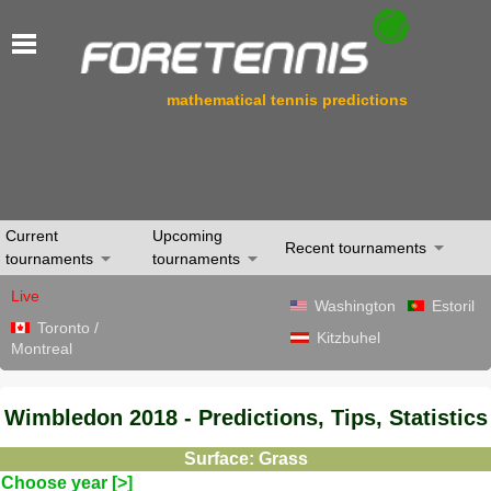
mathematical tennis predictions
Current
Upcoming
Recent tournaments
tournaments
tournaments
Live
Washington
Estoril
Toronto /
Kitzbuhel
Montreal
Wimbledon 2018 - Predictions, Tips, Statistics
Surface: Grass
Choose year [>]