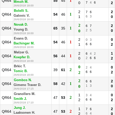
1
QR64
55
45
Mmoh M.
0
7
4
6
2
26/6/2018 18:00
Bolelli S.
2
2
7
6
1
QR64
54
46
Galovic V.
1
6
3
0
26/6/2018 18:00
Novak D.
2
2
6
7
1
QR64
65
35
Young D.
2
5
0
0
26/6/2018 18:00
Evans D.
2
0
0
3
1
QR64
54
46
Bachinger M.
1
6
6
2
26/6/2018 18:00
Melzer G.
2
1
6
4
2
1
QR64
56
44
Koepfer D.
0
2
6
6
2
26/6/2018 18:00
Brkic T.
0
0
2
4
2
QR64
39
61
Tomic B.
6
6
2
2
26/6/2018 18:00
Gombos N.
2
2
6
6
1
QR64
58
42
Gimeno Traver D.
1
3
0
0
26/6/2018 17:15
Granollers M.
1
0
3
4
2
QR64
47
53
Smith J.
2
6
6
2
26/6/2018 17:10
Jung J.
1
2
7
6
2
QR64
47
53
Laaksonen H.
2
6
4
0