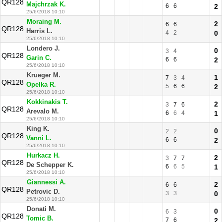
QR128
Majchrzak K.
6
6
2
25/6/2018 10:10
Moraing M.
2
6
6
QR128
Harris L.
4
2
0
25/6/2018 10:10
Londero J.
0
3
4
QR128
Garin C.
6
6
2
25/6/2018 10:10
Krueger M.
1
7
3
4
QR128
Opelka R.
5
6
6
2
25/6/2018 10:10
Kokkinakis T.
2
3
7
6
QR128
Arevalo M.
6
6
4
1
25/6/2018 10:10
King K.
0
2
2
QR128
Vanni L.
6
6
2
25/6/2018 10:10
Hurkacz H.
2
3
7
7
QR128
De Schepper K.
6
6
5
1
25/6/2018 10:10
Giannessi A.
2
6
6
QR128
Petrovic D.
3
3
0
25/6/2018 10:10
Donati M.
0
6
3
QR128
Tomic B.
7
6
2