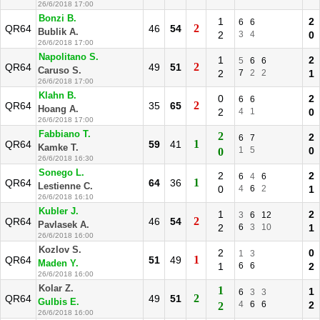
26/6/2018 17:00
Bonzi B.
1
2
6
6
2
QR64
46
54
Bublik A.
2
3
4
0
26/6/2018 17:00
Napolitano S.
1
2
5
6
6
2
QR64
49
51
Caruso S.
2
7
2
2
1
26/6/2018 17:00
Klahn B.
0
2
6
6
2
QR64
35
65
Hoang A.
2
4
1
0
26/6/2018 17:00
Fabbiano T.
2
2
6
7
1
QR64
59
41
Kamke T.
1
5
0
0
26/6/2018 16:30
Sonego L.
2
2
6
4
6
1
QR64
64
36
Lestienne C.
0
4
6
2
1
26/6/2018 16:10
Kubler J.
1
2
3
6
12
2
QR64
46
54
Pavlasek A.
2
6
3
10
1
26/6/2018 16:00
Kozlov S.
2
0
1
3
1
QR64
51
49
Maden Y.
1
6
6
2
26/6/2018 16:00
Kolar Z.
1
1
6
3
3
2
QR64
49
51
Gulbis E.
4
6
6
2
2
26/6/2018 16:00