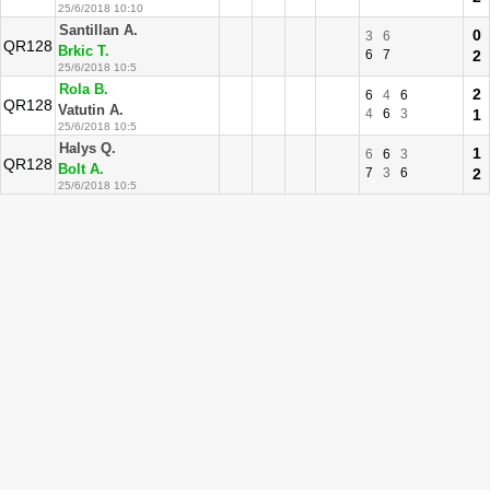
25/6/2018 10:10
Santillan A.
0
3
6
QR128
Brkic T.
6
7
2
25/6/2018 10:5
Rola B.
2
6
4
6
QR128
Vatutin A.
4
6
3
1
25/6/2018 10:5
Halys Q.
1
6
6
3
QR128
Bolt A.
7
3
6
2
25/6/2018 10:5