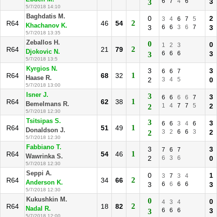
6
7
4
6
3
3
5/7/2018 14:10
Baghdatis M.
0
2
3
4
6
7
5
2
R64
46
54
Khachanov K.
3
6
6
3
6
7
3
5/7/2018 13:35
Zeballos H.
0
0
1
2
3
2
R64
21
79
Djokovic N.
6
6
6
3
3
5/7/2018 13:5
Kyrgios N.
3
3
6
6
7
1
R64
68
32
Haase R.
2
3
4
5
0
5/7/2018 13:00
Isner J.
3
3
6
6
6
6
7
1
R64
62
38
Bemelmans R.
1
4
7
7
5
2
2
5/7/2018 12:30
Tsitsipas S.
3
3
6
6
3
4
6
1
R64
51
49
Donaldson J.
3
2
6
6
3
2
2
5/7/2018 12:30
Fabbiano T.
3
3
7
6
7
1
R64
54
46
Wawrinka S.
2
6
3
6
0
5/7/2018 12:30
Seppi A.
0
1
3
7
3
4
2
R64
34
66
Anderson K.
3
6
6
6
6
3
5/7/2018 12:30
Kukushkin M.
0
0
4
3
4
2
R64
18
82
Nadal R.
6
6
6
3
3
5/7/2018 12:00