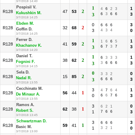
3/7/2018 14:40
Pospisil V.
1
1
4
6
2
3
2
R128
47
53
Kukushkin M.
6
3
6
6
3
3
3/7/2018 14:25
Ebden M.
0
3
6
6
6
2
R128
32
68
Goffin D.
3
4
3
4
0
3/7/2018 14:25
Ferrer D.
1
1
1
6
6
5
2
R128
41
59
Khachanov K.
6
7
3
7
3
3
3/7/2018 14:20
Daniel T.
1
1
6
3
3
3
2
R128
38
62
Fognini F.
3
6
6
6
3
3
3/7/2018 14:15
Sela D.
0
0
3
3
2
2
R128
15
85
Nadal R.
6
6
6
3
3
3/7/2018 13:55
Cecchinato M.
3
1
4
7
6
4
1
R128
56
44
De Minaur A.
0
6
6
7
6
3
3/7/2018 13:55
Ramos A.
3
0
6
2
1
1
R128
62
38
Robert S.
1
7
6
6
3
3/7/2018 13:45
Schwartzman D.
3
3
6
6
6
1
R128
59
41
Basic M.
1
3
2
1
0
3/7/2018 13:00