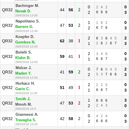
Bachinger M.
0
0
2
4
2
2
QR32
44
56
Novak D.
2
6
6
6
3
28/6/2018 13:00
Napolitano S.
1
0
1
6
2
2
QR32
47
53
Barrere G.
2
6
7
6
3
28/6/2018 12:40
Koepfer D.
2
2
6
3
6
4
5
1
QR32
62
38
Gombos N.
1
2
6
2
6
7
3
28/6/2018 12:00
Bolelli S.
2
0
3
4
6
1
QR32
59
41
Klahn B.
1
6
6
7
3
28/6/2018 12:00
Melzer J.
0
2
7
6
6
4
3
2
QR32
41
59
Maden Y.
2
5
3
7
6
6
3
28/6/2018 12:00
Hurkacz H.
2
0
2
2
5
1
QR32
51
49
Garin C.
1
6
6
7
3
28/6/2018 11:50
Smith J.
1
3
6
6
6
2
QR32
47
53
Mmoh M.
2
2
4
3
0
28/6/2018 10:5
Giannessi A.
0
0
4
2
4
2
QR32
42
58
Travaglia S.
2
6
6
6
3
28/6/2018 10:00