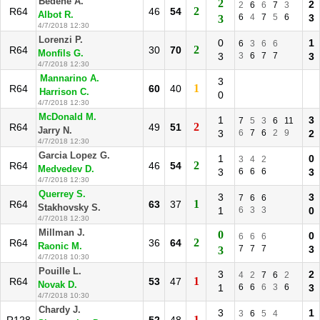
Bedene A.
2
2
2
6
6
7
3
2
R64
46
54
Albot R.
6
4
7
5
6
3
3
4/7/2018 12:30
Lorenzi P.
0
1
6
3
6
6
2
R64
30
70
Monfils G.
3
3
6
7
7
3
4/7/2018 12:30
Mannarino A.
3
1
R64
60
40
Harrison C.
0
4/7/2018 12:30
McDonald M.
1
3
7
5
3
6
11
2
R64
49
51
Jarry N.
3
6
7
6
2
9
2
4/7/2018 12:30
Garcia Lopez G.
1
0
3
4
2
2
R64
46
54
Medvedev D.
3
6
6
6
3
4/7/2018 12:30
Querrey S.
3
3
7
6
6
1
R64
63
37
Stakhovsky S.
1
6
3
3
0
4/7/2018 12:30
Millman J.
0
0
6
6
6
2
R64
36
64
Raonic M.
7
7
7
3
3
4/7/2018 10:30
Pouille L.
3
2
4
2
7
6
2
1
R64
53
47
Novak D.
1
6
6
6
3
6
3
4/7/2018 10:30
Chardy J.
3
1
3
6
5
4
1