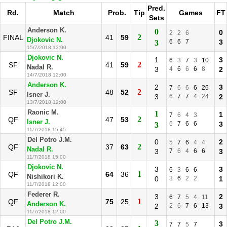
Pred.
Rd.
Match
Prob.
Tip
Games
FT
Sets
Anderson K.
0
0
2
2
6
2
FINAL
41
59
Djokovic N.
6
6
7
3
3
15/7/2018 13:00
Djokovic N.
1
3
6
3
7
3
10
2
SF
41
59
Nadal R.
3
4
6
6
6
8
2
14/7/2018 12:00
Anderson K.
2
3
7
6
6
6
26
2
SF
48
52
Isner J.
3
6
7
7
4
24
2
13/7/2018 12:00
Raonic M.
1
1
7
6
4
3
2
QF
47
53
Isner J.
6
7
6
6
3
3
11/7/2018 15:45
Del Potro J.M.
0
2
5
7
6
4
4
2
QF
37
63
Nadal R.
3
7
6
4
6
6
3
11/7/2018 15:00
Djokovic N.
3
3
6
3
6
6
1
QF
64
36
Nishikori K.
0
3
6
2
2
1
11/7/2018 12:00
Federer R.
3
2
6
7
5
4
11
1
QF
75
25
Anderson K.
2
2
6
7
6
13
3
11/7/2018 12:00
Del Potro J.M.
3
3
7
7
5
7