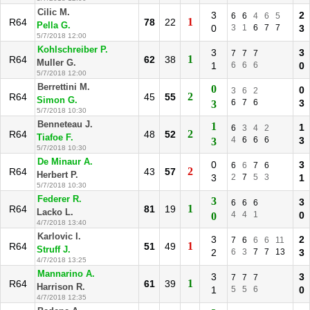
Cilic M.
3
2
6
6
4
6
5
1
R64
78
22
Pella G.
0
3
1
6
7
7
3
5/7/2018 12:00
Kohlschreiber P.
3
3
7
7
7
1
R64
62
38
Muller G.
1
6
6
6
0
5/7/2018 12:00
Berrettini M.
0
0
3
6
2
2
R64
45
55
Simon G.
6
7
6
3
3
5/7/2018 10:30
Benneteau J.
1
1
6
3
4
2
2
R64
48
52
Tiafoe F.
4
6
6
6
3
3
5/7/2018 10:30
De Minaur A.
0
3
6
6
7
6
2
R64
43
57
Herbert P.
3
2
7
5
3
1
5/7/2018 10:30
Federer R.
3
3
6
6
6
1
R64
81
19
Lacko L.
4
4
1
0
0
4/7/2018 13:40
Karlovic I.
3
2
7
6
6
6
11
1
R64
51
49
Struff J.
2
6
3
7
7
13
3
4/7/2018 13:25
Mannarino A.
3
3
7
7
7
1
R64
61
39
Harrison R.
1
5
5
6
0
4/7/2018 12:35