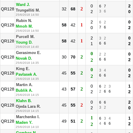
Ward J.
0
2
6
7
2
QR128
32
68
Trungelliti M.
2
3
6
0
25/6/2018 14:50
Rubin N.
2
0
6
2
1
QR128
58
42
Mmoh M.
0
7
6
2
25/6/2018 14:50
Purcell M.
2
0
3
2
1
QR128
58
42
Young D.
1
6
6
2
25/6/2018 14:40
Gerasimov E.
0
0
2
2
2
QR128
30
70
Novak D.
6
6
2
2
25/6/2018 14:35
King E.
0
0
3
4
2
QR128
45
55
Pavlasek A.
6
6
2
2
25/6/2018 14:35
Martin A.
0
1
6
2
3
2
QR128
43
57
Bublik A.
2
2
6
6
2
25/6/2018 14:15
Klahn B.
0
2
6
6
2
QR128
45
55
Ojeda Lara R.
2
3
2
0
25/6/2018 14:15
Marchenko I.
1
1
6
3
4
2
QR128
49
51
Maden Y.
4
6
6
2
2
25/6/2018 14:10