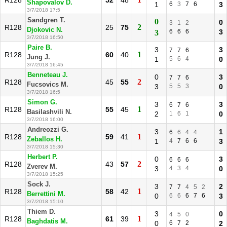
R128
52
48
Shapovalov D.
1
6
3
7
6
3
3/7/2018 17:5
Sandgren T.
0
0
3
1
2
2
R128
25
75
Djokovic N.
6
6
6
3
3
3/7/2018 16:50
Paire B.
3
3
7
7
6
1
R128
60
40
Jung J.
1
5
6
4
0
3/7/2018 16:45
Benneteau J.
0
3
7
7
6
2
R128
45
55
Fucsovics M.
3
5
5
3
0
3/7/2018 16:5
Simon G.
3
3
6
7
6
1
R128
55
45
Basilashvili N.
2
1
6
1
0
3/7/2018 16:00
Andreozzi G.
3
1
6
6
4
4
1
R128
59
41
Zeballos H.
1
4
7
6
6
3
3/7/2018 15:30
Herbert P.
0
3
6
6
6
2
R128
43
57
Zverev M.
3
4
3
4
0
3/7/2018 15:25
Sock J.
3
2
7
7
4
5
2
1
R128
58
42
Berrettini M.
0
6
6
6
7
6
3
3/7/2018 15:10
Thiem D.
3
0
4
5
0
1
R128
61
39
Baghdatis M.
0
6
7
2
2