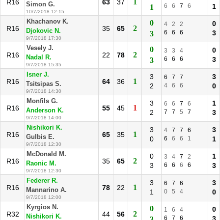
1
R16
63
37
Simon G.
6
6
7
6
1
1
10/7/2018 12:15
Khachanov K.
0
0
4
2
2
2
R16
35
65
Djokovic N.
6
6
6
3
3
9/7/2018 17:30
Vesely J.
0
0
3
3
4
2
R16
22
78
Nadal R.
6
6
6
3
3
9/7/2018 15:35
Isner J.
3
3
6
7
7
1
R16
64
36
Tsitsipas S.
2
4
6
6
0
9/7/2018 14:30
Monfils G.
3
1
6
6
7
6
1
R16
55
45
Anderson K.
2
7
7
5
7
3
9/7/2018 14:00
Nishikori K.
3
3
4
7
7
6
1
R16
65
35
Gulbis E.
0
6
6
6
1
1
9/7/2018 12:30
McDonald M.
0
1
3
4
7
2
2
R16
35
65
Raonic M.
3
6
6
6
6
3
9/7/2018 12:30
Federer R.
3
3
6
7
6
1
R16
78
22
Mannarino A.
1
0
5
4
0
9/7/2018 12:00
Kyrgios N.
0
0
1
6
4
2
R32
44
56
Nishikori K.
6
7
6
3
3