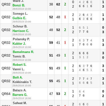
Ward J.
0
1
4
2
6
0
2
QR32
38
62
Bonzi B.
2
6
6
1
6
3
28/6/2018 10:00
Sonego L.
2
1
2
6
4
3
1
QR32
52
48
Gulbis E.
1
6
3
6
6
3
28/6/2018 10:00
Schnur B.
1
0
6
5
1
2
QR32
48
52
Harrison C.
2
7
7
6
3
28/6/2018 10:00
Polansky P.
2
1
6
3
7
4
1
QR32
59
41
Kubler J.
1
7
6
6
6
3
28/6/2018 10:00
Bemelmans R.
2
3
6
6
6
1
QR32
51
49
Tomic B.
1
3
1
2
0
28/6/2018 10:00
Robert S.
2
3
6
3
7
6
1
QR32
51
49
Vanni L.
1
4
6
5
1
1
28/6/2018 10:00
Bolt A.
2
3
7
7
4
7
1
QR32
55
45
Kokkinakis T.
1
6
6
6
5
1
28/6/2018 10:00
Balazs A.
1
0
6
4
2
QR64
47
53
Barrere G.
2
7
6
2
26/6/2018 18:00
Safwat M.
2
1
6
6
0