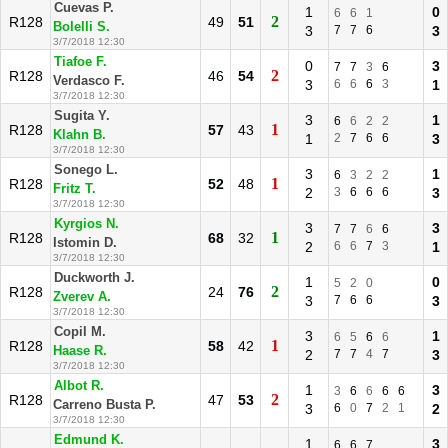
Cuevas P.
1
0
6
6
1
2
R128
49
51
Bolelli S.
3
7
7
6
3
3/7/2018 12:30
Tiafoe F.
0
3
7
7
3
6
2
R128
46
54
Verdasco F.
3
6
6
6
3
1
3/7/2018 12:30
Sugita Y.
3
1
6
6
2
2
1
R128
57
43
Klahn B.
1
2
7
6
6
3
3/7/2018 12:30
Sonego L.
3
1
6
3
2
2
1
R128
52
48
Fritz T.
2
3
6
6
6
3
3/7/2018 12:30
Kyrgios N.
3
3
7
7
6
6
1
R128
68
32
Istomin D.
2
6
6
7
3
1
3/7/2018 12:30
Duckworth J.
1
0
5
2
0
2
R128
24
76
Zverev A.
3
7
6
6
3
3/7/2018 12:30
Copil M.
3
1
6
5
6
6
1
R128
58
42
Haase R.
2
7
7
4
7
3
3/7/2018 12:30
Albot R.
1
3
3
6
6
6
6
2
R128
47
53
Carreno Busta P.
3
6
0
7
2
1
2
3/7/2018 12:30
Edmund K.
1
3
6
6
7