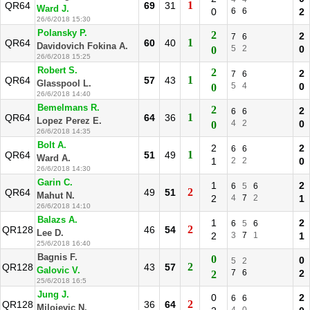
1
QR64
69
31
Ward J.
0
6
6
2
26/6/2018 15:30
Polansky P.
2
2
7
6
1
QR64
60
40
Davidovich Fokina A.
5
2
0
0
26/6/2018 15:25
Robert S.
2
2
7
6
1
QR64
57
43
Glasspool L.
5
4
0
0
26/6/2018 14:40
Bemelmans R.
2
2
6
6
1
QR64
64
36
Lopez Perez E.
4
2
0
0
26/6/2018 14:35
Bolt A.
2
2
6
6
1
QR64
51
49
Ward A.
1
2
2
0
26/6/2018 14:30
Garin C.
1
2
6
5
6
2
QR64
49
51
Mahut N.
2
4
7
2
1
26/6/2018 14:10
Balazs A.
1
2
6
5
6
2
QR128
46
54
Lee D.
2
3
7
1
1
25/6/2018 16:40
Bagnis F.
0
0
5
2
2
QR128
43
57
Galovic V.
7
6
2
2
25/6/2018 16:5
Jung J.
0
2
6
6
2
QR128
36
64
Milojevic N.