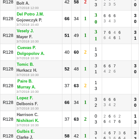
2
R128
42
58
Bolt A.
3
2
3
5
0
3/7/2018 12:00
Del Potro J.M.
3
3
6
6
6
1
R128
66
34
Gojowczyk P.
3
4
3
0
0
3/7/2018 10:40
Vesely J.
3
3
7
6
4
6
1
R128
51
49
Mayer F.
6
4
6
1
1
1
3/7/2018 10:30
Cuevas P.
1
2
R128
40
60
Dolgopolov A.
3
3/7/2018 10:30
Tomic B.
3
3
6
6
7
1
R128
52
48
Hurkacz H.
1
4
2
6
0
3/7/2018 10:30
Paire B.
1
2
R128
37
63
Murray A.
3
3/7/2018 10:30
Lopez F.
3
3
6
6
6
1
R128
66
34
Delbonis F.
2
3
4
2
0
3/7/2018 10:30
Harrison C.
0
1
2
6
6
2
2
R128
37
63
Nishikori K.
3
6
4
7
6
3
3/7/2018 10:30
Gulbis E.
3
3
4
6
7
3
6
1
R128
58
42
Clarke J.
1
6
3
6
6
4
2