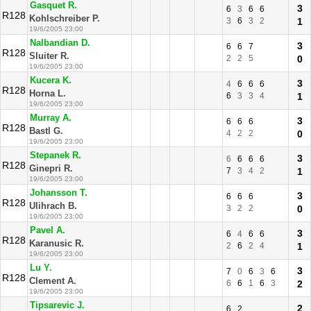
Gasquet R.
3
6
3
6
6
R128
Kohlschreiber P.
3
6
3
2
1
19/6/2005 23:00
Nalbandian D.
3
6
6
7
R128
Sluiter R.
2
2
5
0
19/6/2005 23:00
Kucera K.
3
4
6
6
6
R128
Horna L.
6
3
3
4
1
19/6/2005 23:00
Murray A.
3
6
6
6
R128
Bastl G.
4
2
2
0
19/6/2005 23:00
Stepanek R.
3
6
6
6
6
R128
Ginepri R.
7
3
4
2
1
19/6/2005 23:00
Johansson T.
3
6
6
6
R128
Ulihrach B.
3
2
2
0
19/6/2005 23:00
Pavel A.
3
6
4
6
6
R128
Karanusic R.
2
6
2
4
1
19/6/2005 23:00
Lu Y.
3
7
0
6
3
6
R128
Clement A.
6
6
1
6
3
2
19/6/2005 23:00
Tipsarevic J.
2
6
2