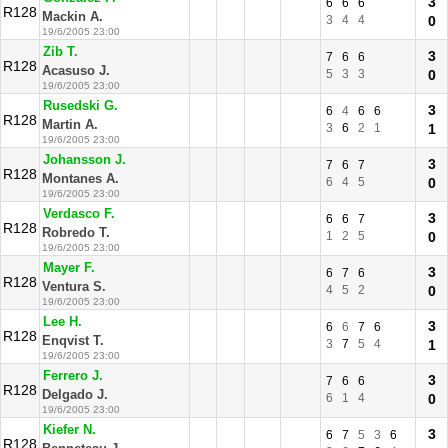
3
6
6
6
R128
Mackin A.
3
4
4
0
19/6/2005 23:00
Zib T.
3
7
6
6
R128
Acasuso J.
5
3
3
0
19/6/2005 23:00
Rusedski G.
3
6
4
6
6
R128
Martin A.
3
6
2
1
1
19/6/2005 23:00
Johansson J.
3
7
6
7
R128
Montanes A.
6
4
5
0
19/6/2005 23:00
Verdasco F.
3
6
6
7
R128
Robredo T.
1
2
5
0
19/6/2005 23:00
Mayer F.
3
6
7
6
R128
Ventura S.
4
5
2
0
19/6/2005 23:00
Lee H.
3
6
6
7
6
R128
Enqvist T.
3
7
5
4
1
19/6/2005 23:00
Ferrero J.
3
7
6
6
R128
Delgado J.
6
1
4
0
19/6/2005 23:00
Kiefer N.
3
6
7
5
3
6
R128