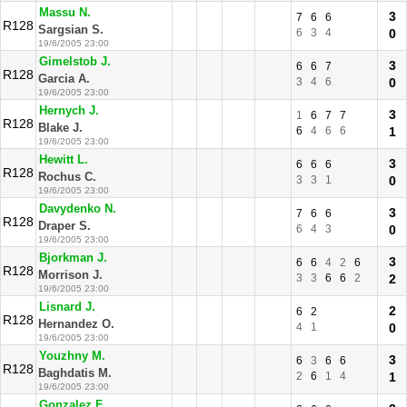
Massu N.
3
7
6
6
R128
Sargsian S.
6
3
4
0
19/6/2005 23:00
Gimelstob J.
3
6
6
7
R128
Garcia A.
3
4
6
0
19/6/2005 23:00
Hernych J.
3
1
6
7
7
R128
Blake J.
6
4
6
6
1
19/6/2005 23:00
Hewitt L.
3
6
6
6
R128
Rochus C.
3
3
1
0
19/6/2005 23:00
Davydenko N.
3
7
6
6
R128
Draper S.
6
4
3
0
19/6/2005 23:00
Bjorkman J.
3
6
6
4
2
6
R128
Morrison J.
3
3
6
6
2
2
19/6/2005 23:00
Lisnard J.
2
6
2
R128
Hernandez O.
4
1
0
19/6/2005 23:00
Youzhny M.
3
6
3
6
6
R128
Baghdatis M.
2
6
1
4
1
19/6/2005 23:00
Gonzalez F.