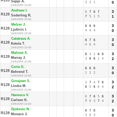
R128
Seppi A.
3
2
1
0
19/6/2005 23:00
Andreev I.
3
6
7
6
7
R128
Soderling R.
7
5
1
5
1
19/6/2005 23:00
Melzer J.
3
6
6
6
R128
Ljubicic I.
4
4
4
0
19/6/2005 23:00
Calatrava A.
3
6
7
6
R128
Ketola T.
4
6
4
0
19/6/2005 23:00
Malisse X.
3
6
3
2
6
6
R128
Marray J.
3
6
6
1
4
2
19/6/2005 23:00
Coria G.
3
6
6
6
R128
Behrend T.
1
2
2
0
19/6/2005 23:00
Grosjean S.
3
3
7
4
7
6
R128
Llodra M.
6
5
6
6
4
2
19/6/2005 23:00
Hanescu V.
3
6
7
6
5
6
R128
Carlsen K.
7
6
3
7
4
2
19/6/2005 23:00
Djokovic N.
3
6
7
6
R128
Monaco J.
3
6
3
0