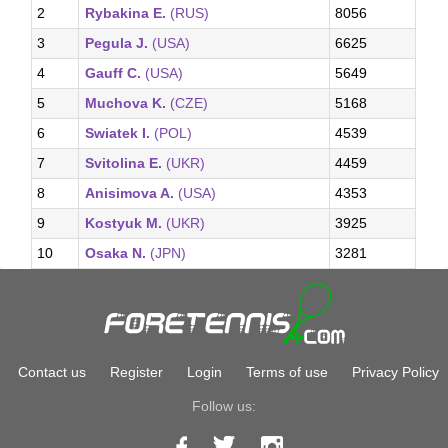
2
Rybakina E.
(RUS)
8056
3
Pegula J.
(USA)
6625
4
Gauff C.
(USA)
5649
5
Muchova K.
(CZE)
5168
6
Swiatek I.
(POL)
4539
7
Svitolina E.
(UKR)
4459
8
Anisimova A.
(USA)
4353
9
Kostyuk M.
(UKR)
3925
10
Osaka N.
(JPN)
3281
Contact us
Register
Login
Terms of use
Privacy Policy
Follow us: