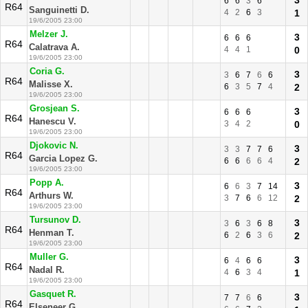
3
6
6
3
6
R64
Sanguinetti D.
4
2
6
3
1
19/6/2005 23:00
Melzer J.
3
6
6
6
R64
Calatrava A.
4
4
1
0
19/6/2005 23:00
Coria G.
3
3
6
7
6
6
R64
Malisse X.
6
3
5
7
4
2
19/6/2005 23:00
Grosjean S.
3
6
6
6
R64
Hanescu V.
3
4
2
0
19/6/2005 23:00
Djokovic N.
3
3
3
7
7
6
R64
Garcia Lopez G.
6
6
6
6
4
2
19/6/2005 23:00
Popp A.
3
6
6
3
7
14
R64
Arthurs W.
3
7
6
6
12
2
19/6/2005 23:00
Tursunov D.
3
3
6
3
6
8
R64
Henman T.
6
2
6
3
6
2
19/6/2005 23:00
Muller G.
3
6
4
6
6
R64
Nadal R.
4
6
3
4
1
19/6/2005 23:00
Gasquet R.
3
7
7
6
6
R64
Elseneer G.