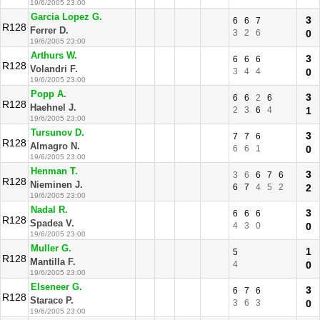
19/6/2005 23:00
Garcia Lopez G.
3
6
6
7
R128
Ferrer D.
3
2
6
0
19/6/2005 23:00
Arthurs W.
3
6
6
6
R128
Volandri F.
3
4
4
0
19/6/2005 23:00
Popp A.
3
6
6
2
6
R128
Haehnel J.
2
3
6
4
1
19/6/2005 23:00
Tursunov D.
3
7
7
6
R128
Almagro N.
6
6
1
0
19/6/2005 23:00
Henman T.
3
3
6
6
7
6
R128
Nieminen J.
6
7
4
5
2
2
19/6/2005 23:00
Nadal R.
3
6
6
6
R128
Spadea V.
4
3
0
0
19/6/2005 23:00
Muller G.
1
5
R128
Mantilla F.
4
0
19/6/2005 23:00
Elseneer G.
3
6
7
6
R128
Starace P.
3
6
3
0
19/6/2005 23:00