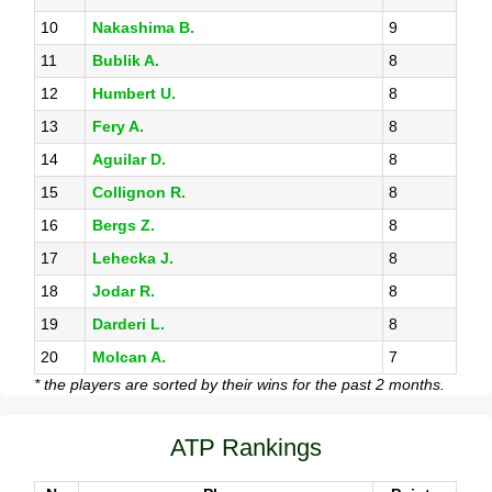
10
Nakashima B.
9
11
Bublik A.
8
12
Humbert U.
8
13
Fery A.
8
14
Aguilar D.
8
15
Collignon R.
8
16
Bergs Z.
8
17
Lehecka J.
8
18
Jodar R.
8
19
Darderi L.
8
20
Molcan A.
7
* the players are sorted by their wins for the past 2 months.
ATP Rankings