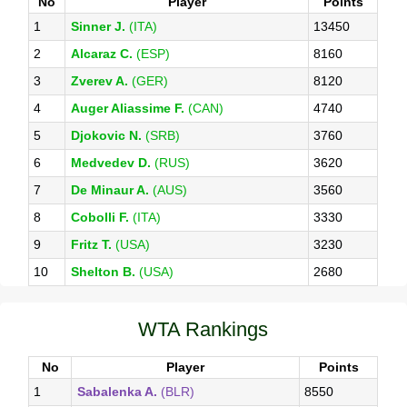
No
Player
Points
1
Sinner J.
(ITA)
13450
2
Alcaraz C.
(ESP)
8160
3
Zverev A.
(GER)
8120
4
Auger Aliassime F.
(CAN)
4740
5
Djokovic N.
(SRB)
3760
6
Medvedev D.
(RUS)
3620
7
De Minaur A.
(AUS)
3560
8
Cobolli F.
(ITA)
3330
9
Fritz T.
(USA)
3230
10
Shelton B.
(USA)
2680
WTA Rankings
No
Player
Points
1
Sabalenka A.
(BLR)
8550