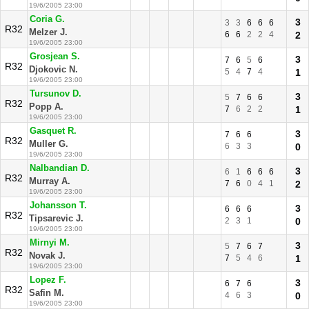
19/6/2005 23:00
Coria G.
3
3
3
6
6
6
R32
Melzer J.
6
6
2
2
4
2
19/6/2005 23:00
Grosjean S.
3
7
6
5
6
R32
Djokovic N.
5
4
7
4
1
19/6/2005 23:00
Tursunov D.
3
5
7
6
6
R32
Popp A.
7
6
2
2
1
19/6/2005 23:00
Gasquet R.
3
7
6
6
R32
Muller G.
6
3
3
0
19/6/2005 23:00
Nalbandian D.
3
6
1
6
6
6
R32
Murray A.
7
6
0
4
1
2
19/6/2005 23:00
Johansson T.
3
6
6
6
R32
Tipsarevic J.
2
3
1
0
19/6/2005 23:00
Mirnyi M.
3
5
7
6
7
R32
Novak J.
7
5
4
6
1
19/6/2005 23:00
Lopez F.
3
6
7
6
R32
Safin M.
4
6
3
0
19/6/2005 23:00