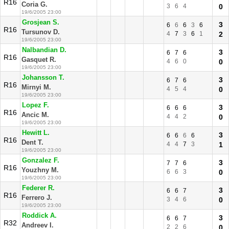
R16
Coria G.
3
6
4
0
19/6/2005 23:00
Grosjean S.
3
6
6
6
3
6
R16
Tursunov D.
4
7
3
6
1
2
19/6/2005 23:00
Nalbandian D.
3
6
7
6
R16
Gasquet R.
4
6
0
0
19/6/2005 23:00
Johansson T.
3
6
7
6
R16
Mirnyi M.
4
5
4
0
19/6/2005 23:00
Lopez F.
3
6
6
6
R16
Ancic M.
4
4
2
0
19/6/2005 23:00
Hewitt L.
3
6
6
6
6
R16
Dent T.
4
4
7
3
1
19/6/2005 23:00
Gonzalez F.
3
7
7
6
R16
Youzhny M.
6
6
3
0
19/6/2005 23:00
Federer R.
3
6
6
7
R16
Ferrero J.
3
4
6
0
19/6/2005 23:00
Roddick A.
3
6
6
7
R32
Andreev I.
2
2
6
0