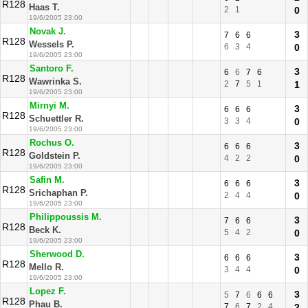
R128
Haas T.
2
1
0
19/6/2005 23:00
Novak J.
3
7
6
6
R128
Wessels P.
6
3
4
0
19/6/2005 23:00
Santoro F.
3
6
6
7
6
R128
Wawrinka S.
2
7
5
1
1
19/6/2005 23:00
Mirnyi M.
3
6
6
6
R128
Schuettler R.
3
3
4
0
19/6/2005 23:00
Rochus O.
3
6
6
6
R128
Goldstein P.
4
2
2
0
19/6/2005 23:00
Safin M.
3
6
6
6
R128
Srichaphan P.
2
4
4
0
19/6/2005 23:00
Philippoussis M.
3
7
6
6
R128
Beck K.
5
4
2
0
19/6/2005 23:00
Sherwood D.
3
6
6
6
R128
Mello R.
3
4
4
0
19/6/2005 23:00
Lopez F.
3
5
7
6
6
6
R128
Phau B.
7
6
7
2
4
2