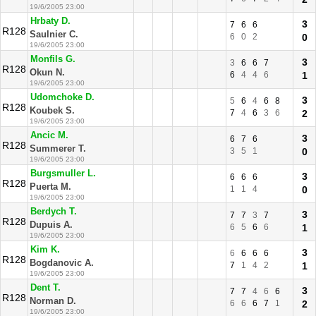
19/6/2005 23:00
Hrbaty D.
3
7
6
6
R128
Saulnier C.
6
0
2
0
19/6/2005 23:00
Monfils G.
3
3
6
6
7
R128
Okun N.
6
4
4
6
1
19/6/2005 23:00
Udomchoke D.
3
5
6
4
6
8
R128
Koubek S.
7
4
6
3
6
2
19/6/2005 23:00
Ancic M.
3
6
7
6
R128
Summerer T.
3
5
1
0
19/6/2005 23:00
Burgsmuller L.
3
6
6
6
R128
Puerta M.
1
1
4
0
19/6/2005 23:00
Berdych T.
3
7
7
3
7
R128
Dupuis A.
6
5
6
6
1
19/6/2005 23:00
Kim K.
3
6
6
6
6
R128
Bogdanovic A.
7
1
4
2
1
19/6/2005 23:00
Dent T.
3
7
7
4
6
6
R128
Norman D.
6
6
6
7
1
2
19/6/2005 23:00