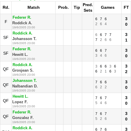
Pred.
Rd.
Match
Prob.
Tip
Games
FT
Sets
Federer R.
3
6
7
6
F
Roddick A.
2
6
4
0
19/6/2005 23:00
Roddick A.
3
6
6
7
7
SF
Johansson T.
7
2
6
6
1
19/6/2005 23:00
Federer R.
3
6
6
7
SF
Hewitt L.
3
4
6
0
19/6/2005 23:00
Roddick A.
3
3
6
6
3
6
QF
Grosjean S.
6
2
1
6
3
2
19/6/2005 23:00
Johansson T.
3
7
6
6
QF
Nalbandian D.
6
2
2
0
19/6/2005 23:00
Hewitt L.
3
7
6
7
QF
Lopez F.
5
4
6
0
19/6/2005 23:00
Federer R.
3
7
6
7
QF
Gonzalez F.
5
2
6
0
19/6/2005 23:00
Roddick A.
3
6
7
6