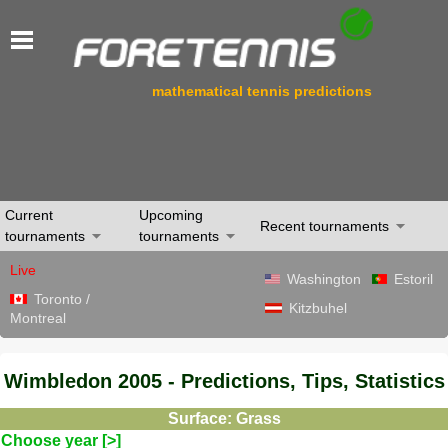
mathematical tennis predictions
Current
Upcoming
Recent tournaments
tournaments
tournaments
Live
Washington
Estoril
Toronto /
Kitzbuhel
Montreal
Wimbledon 2005 - Predictions, Tips, Statistics
Surface: Grass
Choose year [>]