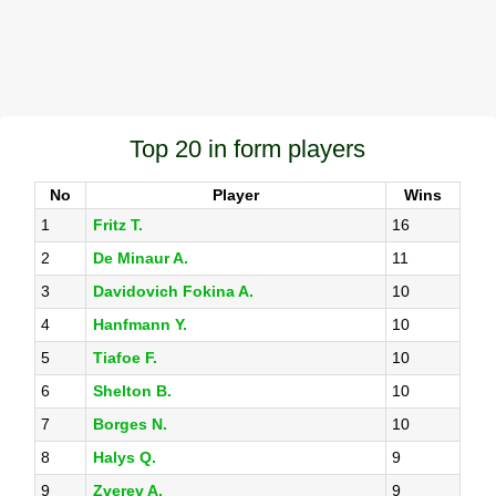
Top 20 in form players
No
Player
Wins
1
Fritz T.
16
2
De Minaur A.
11
3
Davidovich Fokina A.
10
4
Hanfmann Y.
10
5
Tiafoe F.
10
6
Shelton B.
10
7
Borges N.
10
8
Halys Q.
9
9
Zverev A.
9