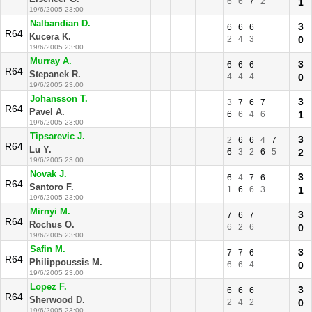
6
6
7
2
1
19/6/2005 23:00
Nalbandian D.
3
6
6
6
R64
Kucera K.
2
4
3
0
19/6/2005 23:00
Murray A.
3
6
6
6
R64
Stepanek R.
4
4
4
0
19/6/2005 23:00
Johansson T.
3
3
7
6
7
R64
Pavel A.
6
6
4
6
1
19/6/2005 23:00
Tipsarevic J.
3
2
6
6
4
7
R64
Lu Y.
6
3
2
6
5
2
19/6/2005 23:00
Novak J.
3
6
4
7
6
R64
Santoro F.
1
6
6
3
1
19/6/2005 23:00
Mirnyi M.
3
7
6
7
R64
Rochus O.
6
2
6
0
19/6/2005 23:00
Safin M.
3
7
7
6
R64
Philippoussis M.
6
6
4
0
19/6/2005 23:00
Lopez F.
3
6
6
6
R64
Sherwood D.
2
4
2
0
19/6/2005 23:00