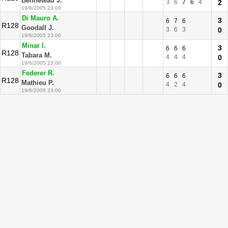
Benneteau J.
3
6
7
6
4
2
19/6/2005 23:00
Di Mauro A.
3
6
7
6
R128
Goodall J.
3
6
3
0
19/6/2005 23:00
Minar I.
3
6
6
6
R128
Tabara M.
4
4
4
0
19/6/2005 23:00
Federer R.
3
6
6
6
R128
Mathieu P.
4
2
4
0
19/6/2005 23:00