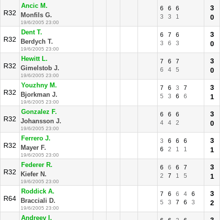
Ancic M.
3
6
6
6
R32
Monfils G.
3
3
1
0
19/6/2005 23:00
Dent T.
3
6
7
6
R32
Berdych T.
3
6
3
0
19/6/2005 23:00
Hewitt L.
3
7
6
7
R32
Gimelstob J.
6
4
5
0
19/6/2005 23:00
Youzhny M.
3
7
6
3
7
R32
Bjorkman J.
5
3
6
6
1
19/6/2005 23:00
Gonzalez F.
3
6
6
6
R32
Johansson J.
4
4
2
0
19/6/2005 23:00
Ferrero J.
3
3
6
6
6
R32
Mayer F.
6
2
1
1
1
19/6/2005 23:00
Federer R.
3
6
6
6
7
R32
Kiefer N.
2
7
1
5
1
19/6/2005 23:00
Roddick A.
3
7
6
6
4
6
R64
Bracciali D.
5
3
7
6
3
2
19/6/2005 23:00
Andreev I.