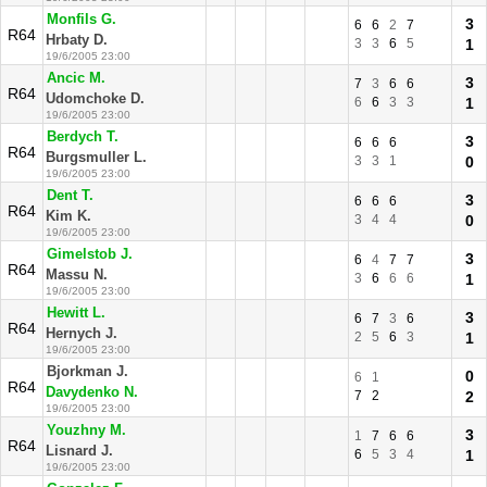
Monfils G.
3
6
6
2
7
R64
Hrbaty D.
3
3
6
5
1
19/6/2005 23:00
Ancic M.
3
7
3
6
6
R64
Udomchoke D.
6
6
3
3
1
19/6/2005 23:00
Berdych T.
3
6
6
6
R64
Burgsmuller L.
3
3
1
0
19/6/2005 23:00
Dent T.
3
6
6
6
R64
Kim K.
3
4
4
0
19/6/2005 23:00
Gimelstob J.
3
6
4
7
7
R64
Massu N.
3
6
6
6
1
19/6/2005 23:00
Hewitt L.
3
6
7
3
6
R64
Hernych J.
2
5
6
3
1
19/6/2005 23:00
Bjorkman J.
0
6
1
R64
Davydenko N.
7
2
2
19/6/2005 23:00
Youzhny M.
3
1
7
6
6
R64
Lisnard J.
6
5
3
4
1
19/6/2005 23:00