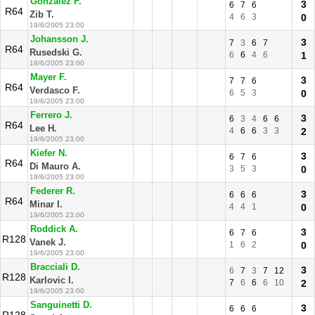
Gonzalez F.
3
6
7
6
R64
Zib T.
4
6
3
0
19/6/2005 23:00
Johansson J.
3
7
3
6
7
R64
Rusedski G.
6
6
4
6
1
19/6/2005 23:00
Mayer F.
3
7
7
6
R64
Verdasco F.
6
5
3
0
19/6/2005 23:00
Ferrero J.
3
6
3
4
6
6
R64
Lee H.
4
6
6
3
3
2
19/6/2005 23:00
Kiefer N.
3
6
7
6
R64
Di Mauro A.
3
5
3
0
19/6/2005 23:00
Federer R.
3
6
6
6
R64
Minar I.
4
4
1
0
19/6/2005 23:00
Roddick A.
3
6
7
6
R128
Vanek J.
1
6
2
0
19/6/2005 23:00
Bracciali D.
3
6
7
3
7
12
R128
Karlovic I.
7
6
6
6
10
2
19/6/2005 23:00
Sanguinetti D.
3
6
6
6